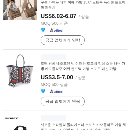
구름 가벼운 대학
어깨
가방
15.6" 노트북 푹신한 토트백
과 파우치
US$6.02-6.87
/ 상품
MOQ:
500 상품
공급 업체에게 연락
도매 천공 네오프렌 방수 패션 토트백 점심 소풍 해변
가
방
카모플라주
어깨
핸드백 여행 스포츠 패션
가방
US$3.5-7.00
/ 상품
MOQ:
500 상품
공급 업체에게 연락
새로운 스타일의 폴리에스터 스포츠 카모플라주 여행 체