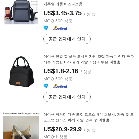
캐주얼 여행 비즈니스용
US$3.45-3.75
/ 상품
MOQ:
500 상품
공급 업체에게 연락
여성용 단열 열 보온 도시락
가방
조절 가능한
어깨
끈 재
사용 가능한 EVA 쿨러
가방
직장 사무실
여행용
US$1.8-2.16
/ 상품
MOQ:
500 상품
공급 업체에게 연락
여성용 럭셔리 다중 포켓 크로스바디 호보백, 가죽 및 모
노그램 캔버스
어깨
가방
, 업무 및
여행용
US$20.9-29.9
/ 상품
MOQ:
1 상품