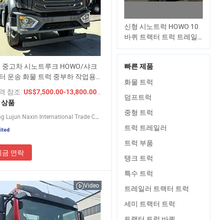
신형 시노트럭 HOWO 10
바퀴 트랙터 트럭 트레일
러 헤드 6X4 화물 트럭
336HP 371HP 420HP
 중고차 시노트루크 HOWO/샤크
빠른 제품
20ton 60ton 덤프 트럭
터 운송 화물 트럭 중부하 작업용
HOWO 트럭 가격
화물 트럭
가격
가격 참조:
/ 상품
US$7,500.00-13,800.00
덤프트럭
1 상품
중형 트럭
Shandong Lujun Naxin International Trade Co., Ltd.
트럭 트레일러
트럭 부품
지금 연락
탱크 트럭
특수 트럭
Video
트레일러 트랙터 트럭
세미 트랙터 트럭
트랙터 트럭 바퀴