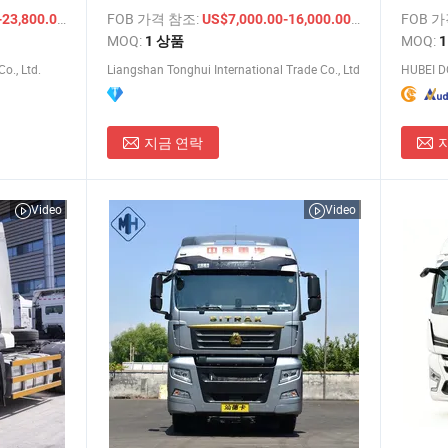
트럭 경쟁력 있는 가격 수출 샤크만
트 덤프
/ 상품
FOB 가격 참조:
/ 상품
FOB 
23,800.00
US$7,000.00-16,000.00
H3000 트랙터 트럭
광산 
MOQ:
MOQ:
1 상품
o., Ltd.
Liangshan Tonghui International Trade Co., Ltd
HUBEI D
지금 연락
Video
Video