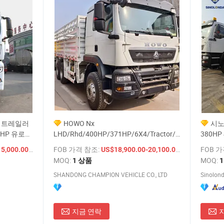
 트레일러
HOWO Nx
시노트
0HP 유로
LHD/Rhd/400HP/371HP/6X4/Tractor/Dump/Mixer
380HP
젤 연료 수
화물 박스/밴 견인 트레일러/견인 프라임
랙터 트
/ 상품
FOB 가격 참조:
/ 상품
FOB 
15,000.00
US$18,900.00-20,100.00
무버 트랙터 헤드 트럭
MOQ:
MOQ:
1 상품
1
SHANDONG CHAMPION VEHICLE CO., LTD
Sinolond
지금 연락