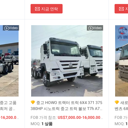
지금 연락
Video
Video
 중고 고품
중고 HOWO 트랙터 트럭 6X4 371 375
새로
 최저 공장
380HP 시노트럭 중고 트럭 볼보 T7h A7
벤츠 6
 트럭
트럭 샤크만 트랙터 트럭 FAW 트랙터 트
아에서
/ 상품
FOB 가격 참조:
/ 상품
FOB 
16,200.00
US$7,000.00-16,000.00
럭 가격
MOQ:
MOQ:
1 상품