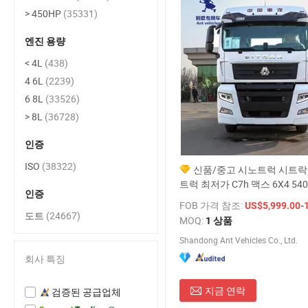
> 450HP
(35331)
엔진 용량
< 4L
(438)
4 6L
(2239)
6 8L
(33526)
> 8L
(36728)
인증
ISO
(38322)
신품/중고 시노트럭 시트락
트럭 최저가 C7h 맥스 6X4 54
인증
5/Euro 6 트랙터 트럭 헤드 디
FOB 가격 참조:
US$5,999.00-
동 조향
도트
(24667)
MOQ:
1 상품
Shandong Ant Vehicles Co., Ltd.
회사 특징
지금 연락
검증된 공급업체