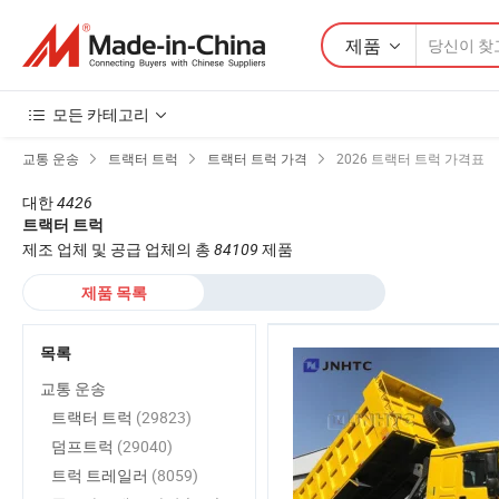
제품
모든 카테고리
교통 운송
트랙터 트럭
트랙터 트럭 가격
2026 트랙터 트럭 가격표
대한
4426
트랙터 트럭
제조 업체 및 공급 업체의 총
84109
제품
제품 목록
목록
교통 운송
트랙터 트럭
(29823)
덤프트럭
(29040)
트럭 트레일러
(8059)