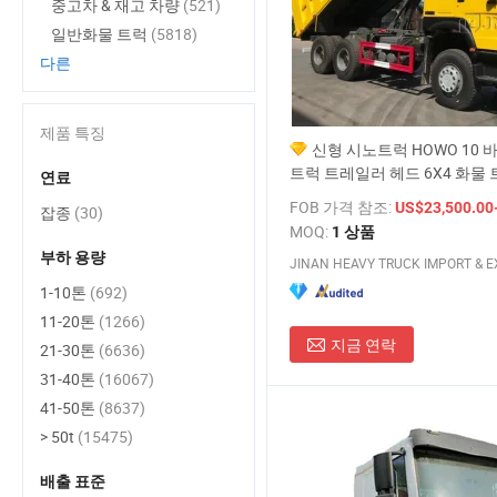
중고차 & 재고 차량
(521)
일반화물 트럭
(5818)
다른
제품 특징
신형 시노트럭 HOWO 10 
트럭 트레일러 헤드 6X4 화물
연료
336HP 371HP 420HP 20ton 
FOB 가격 참조:
US$23,500.00-
잡종
(30)
트럭 HOWO 트럭 가격
MOQ:
1 상품
부하 용량
1-10톤
(692)
11-20톤
(1266)
지금 연락
21-30톤
(6636)
31-40톤
(16067)
41-50톤
(8637)
> 50t
(15475)
배출 표준