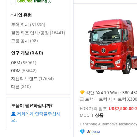
* 사업 유형
무역 회사
(81890)
결합 제조 업체/공장
(16441)
그룹 공사
(98)
연구 개발 (R & D)
OEM
(55961)
ODM
(55642)
자신의 브랜드
(17654)
다른
(310)
샥맨 6X4 10-Wheel 380-4
급 트랙터 트럭 세미 트럭 X3000
물류 공장 가격
도움이 필요하십니까?
FOB 가격 참조:
US$7,500.00-
저희에게 연락을주십시
MOQ:
1 상품
오。