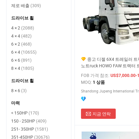
제로 배출
(309)
드라이브 휠
4 × 2
(2088)
4 × 4
(482)
6 × 2
(468)
6 × 4
(10655)
중고 디젤 6X4 트레일러 트
6 × 6
(891)
노트ruck HOWO FAW 트랙터
8 × 4
(1805)
파키스탄 중고 덤프 판매 저렴한
FOB 가격 참조:
US$7,000.00-
랙터 트레일러 헤드
드라이브 휠
MOQ:
1 상품
8 × 6
(3)
Shandong Jupeng International Tra
마력
< 150HP
(170)
지금 연락
150 - 250HP
(409)
251- 350HP
(1581)
351-450HP
(30676)