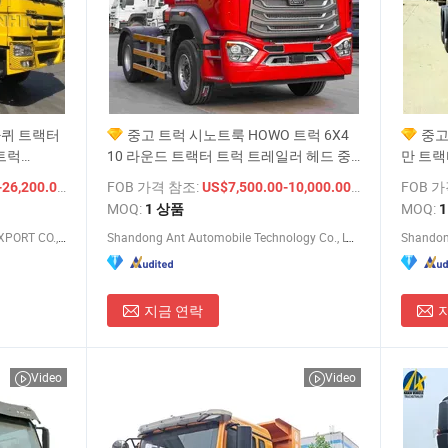
바퀴 트랙터
중고 트럭 시노트룩 HOWO 트럭 6X4
중고
 트럭
10 라운드 트랙터 트럭 트레일러 헤드 중
만 트랙
60ton 덤프
량 트럭 최저 가격
트럭 
/ 상품
FOB 가격 참조:
/ 상품
FOB 
26,200.00
US$7,500.00-10,000.00
MOQ:
MOQ:
1 상품
JINAN HEAVY TRUCK IMPORT & EXPORT CO., LTD.
Shandong Ant Automobile Technology Co., LTD.
지금 연락
Video
Video