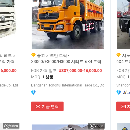
럭 헤드 시
중고 샤크만 트럭 -
시노
 트럭 가격
X3000/F3000/H3000 시리즈: 6X4 트랙
6X4 
 가격 트
터 및 덤프 트럭, 수출을 위한 경쟁력 있는
/ 상품
FOB 가격 참조:
/ 상품
FOB 
16,000.00
US$7,000.00-16,000.00
가격
MOQ:
MOQ:
1 상품
de Co., Ltd
Liangshan Tonghui International Trade Co., Ltd
지금 연락
Video
Video