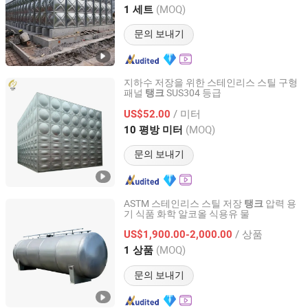
Jiangsu, China
이후 2026
(MOQ)
1 세트
문의 보내기
지하수 저장을 위한 스테인리스 스틸 구형
패널
SUS304 등급
탱크
JINAN YINHE WATER SUPPLY AND DRAINAGE
EQUIPMENT CO., LTD.
/ 미터
US$52.00
(MOQ)
10 평방 미터
Shandong, China
이후 2026
문의 보내기
ASTM 스테인리스 스틸 저장
압력 용
탱크
기 식품 화학 알코올 식용유 물
Yangzhou Camillo Machinery Co., Ltd
/ 상품
US$1,900.00-2,000.00
Jiangsu, China
이후 2026
(MOQ)
1 상품
문의 보내기