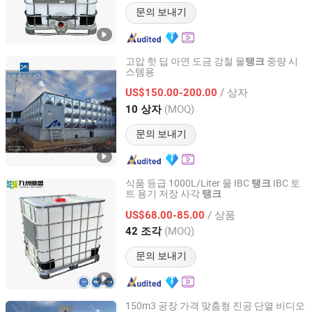
문의 보내기
고압 핫 딥 아연 도금 강철 물
중량 시
탱크
스템용
Jiangsu Mingxing Water Supply Equipment Co., Ltd
/ 상자
US$150.00-200.00
Jiangsu, China
이후 2026
(MOQ)
10 상자
문의 보내기
식품 등급 1000L/Liter 물 IBC
IBC 토
탱크
트 용기 저장 사각
탱크
Shandong Dingsheng Container Co., Ltd.
/ 상품
US$68.00-85.00
Shandong, China
이후 2025
(MOQ)
42 조각
문의 보내기
150m3 공장 가격 맞춤형 진공 단열 비디오