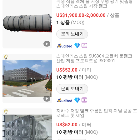
위생 식품 액체 물 저장 수평 용기 맞춤형
스테인리스 스틸 저장
탱크
Yangzhou Camillo Machinery Co., Ltd
/ 상품
US$1,900.00-2,000.00
Jiangsu, China
이후 2026
(MOQ)
1 상품
문의 보내기
스테인리스 스틸 SUS304 모듈형 물
탱크
산업 저장 프로젝트용 ISO9001
JINAN YINHE WATER SUPPLY AND DRAINAGE
EQUIPMENT CO., LTD.
/ 미터
US$52.00
(MOQ)
10 평방 미터
Shandong, China
이후 2026
문의 보내기
지하수 저장
주름진 압착 패널 공공 프
탱크
로젝트 핫 세일
JINAN YINHE WATER SUPPLY AND DRAINAGE
EQUIPMENT CO., LTD.
/ 미터
US$52.00
(MOQ)
10 평방 미터
Shandong, China
이후 2026