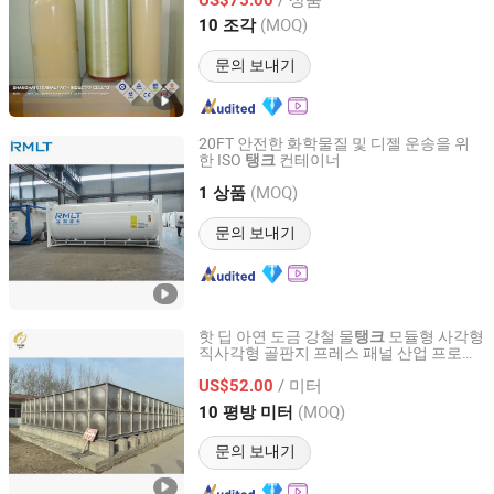
Shanghai, China
이후 2013
(MOQ)
10 조각
문의 보내기
20FT 안전한 화학물질 및 디젤 운송을 위
한 ISO
컨테이너
탱크
Qingdao Ruiming Blue Sky Energy Co., Ltd.
(MOQ)
1 상품
Shandong, China
이후 2017
문의 보내기
핫 딥 아연 도금 강철 물
모듈형 사각형
탱크
직사각형 골판지 프레스 패널 산업 프로젝
JINAN YINHE WATER SUPPLY AND DRAINAGE
트용 ISO9001
EQUIPMENT CO., LTD.
/ 미터
US$52.00
(MOQ)
10 평방 미터
Shandong, China
이후 2026
문의 보내기