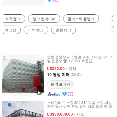
압력 용기
화학 물질 저장 & 수송 장비
물 탱크
혼합탱크
하수 처리 장비
유제품 가공기계
중동 음용수 시스템을 위한 스테인리스 스
틸 음용수
SUS316 등급
탱크
JINAN YINHE WATER SUPPLY AND DRAINAGE
EQUIPMENT CO., LTD.
/ 미터
US$52.00
(MOQ)
10 평방 미터
Shandong, China
이후 2026
문의 보내기
스테인리스 스틸 304 316 맞춤 조립 패널
볼트 섹션 아연 코팅 강철 식품 등급 핫-딥
Jiangsu Mingxing Water Supply Equipment Co., Ltd
아연 도금 물
와 펌프 주택 산업 농장용
탱크
/ 세트
US$90,000.00