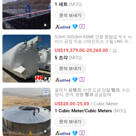
Jiangsu, China
이후 2026
(MOQ)
1 세트
문의 보내기
5cbm-300cbm ASME 인증 중량급 우수 서
비스 공장 직송 스테인리스 스틸 LNG 극저
Hebei Hongrui Xiangtong Heavy Industry Co., Ltd.
온
산업용 압력 용기 스테인리스 스틸
탱크
/ 상품
탄소강
US$19,379.00-20,260.00
Hebei, China
이후 2026
(MOQ)
5 조각
문의 보내기
골판지 물
, 아연 도금 강철
, 수산
탱크
탱크
양식, 관개, 원형
공급업체
탱크
Shandong Lingwell Industrial and Trading Co., Ltd.
/ Cubic Meter/Cubic Meters
US$20.00-25.00
Shandong, China
이후 2025
(MOQ)
1 Cubic Meter/Cubic Meters
문의 보내기