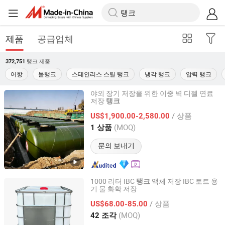
제품
공급업체
탱크
제품
372,751
어항
물탱크
스테인리스 스틸 탱크
냉각 탱크
압력 탱크
야외 장기 저장을 위한 이중 벽 디젤 연료
저장
탱크
Shandong Shijie Heavy Industry Co., Ltd.
/ 상품
US$1,900.00-2,580.00
Shandong, China
이후 2025
(MOQ)
1 상품
문의 보내기
1000 리터 IBC
액체 저장 IBC 토트 용
탱크
기 물 화학 저장
Shandong Dingsheng Container Co., Ltd.
/ 상품
US$68.00-85.00
Shandong, China
이후 2025
(MOQ)
42 조각