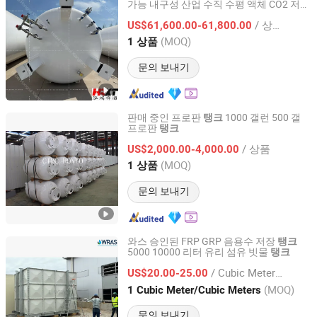
가능 내구성 산업 수직 수평 액체 CO2 저장
Hebei Hongrui Xiangtong Heavy Industry Co., Ltd.
압력 용기 스테인리스 스틸
탱크
/ 상품
US$61,600.00-61,800.00
Hebei, China
이후 2026
(MOQ)
1 상품
문의 보내기
판매 중인 프로판
1000 갤런 500 갤
탱크
프로판
탱크
Jingmen Hongtu Special Aircraft Manufacturing Co., Ltd.
/ 상품
US$2,000.00-4,000.00
Hubei, China
이후 2021
(MOQ)
1 상품
문의 보내기
와스 승인된 FRP GRP 음용수 저장
탱크
5000 10000 리터 유리 섬유 빗물
탱크
Shandong Lingwell Industrial and Trading Co., Ltd.
/ Cubic Meter/Cubic Meters
US$20.00-25.00
Shandong, China
이후 2025
(MOQ)
1 Cubic Meter/Cubic Meters
문의 보내기