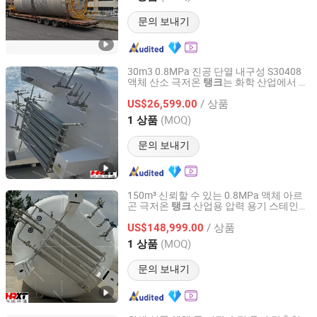
문의 보내기
30m3 0.8MPa 진공 단열 내구성 S30408
액체 산소 극저온
는 화학 산업에서 압
탱크
Hebei Hongrui Xiangtong Heavy Industry Co., Ltd.
력 용기로 사용됩니다. 스테인리스 강 및
/ 상품
탄소 강
US$26,599.00
Hebei, China
이후 2026
(MOQ)
1 상품
문의 보내기
150m³ 신뢰할 수 있는 0.8MPa 액체 아르
곤 극저온
산업용 압력 용기 스테인리
탱크
Hebei Hongrui Xiangtong Heavy Industry Co., Ltd.
스 강 탄소 강
/ 상품
US$148,999.00
Hebei, China
이후 2026
(MOQ)
1 상품
문의 보내기