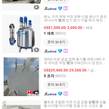
레노 가격 액체 저장 유화 드럼 분산기 호모
게나이저
전기 증기 가열 믹서 재킷 용
탱크
WENZHOU LENO MACHINERY CO., LTD.
기 교반기 반응기 스테인리스 스틸 혼합
탱
/ 세트
US$1,000.00-3,000.00
크
Zhejiang, China
이후 2020
(MOQ)
1 세트
문의 보내기
30m3 의료 공급 압력 용기를 위한 LNG 수
직 극저온 저장
스테인리스 강 탄소 강
탱크
Hebei Hongrui Xiangtong Heavy Industry Co., Ltd.
0.8MPa
/ 상품
US$29,400.00-29,500.00
Hebei, China
이후 2026
(MOQ)
5 조각
문의 보내기
볼트로 조립된 아연 도금 강철 물
모듈
탱크
형 사각형 직사각형 연결 수조 고강도 물 저
JINAN YINHE WATER SUPPLY AND DRAINAGE