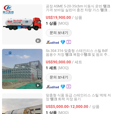
공장 ASME 5-20-35cbm 이동식 운반
탱크
가격 보바일 실린더 충전 차량 가스
디
탱크
Hubei Suny Automobile and Machinery Co., Ltd.
스펜서 배달 프로판 LPG 압력 트럭 LPG 저
/ 상품
장
US$19,900.00
탱크
Hubei, China
이후 2015
(MOQ)
1 상품
문의 보내기
Ss 304 316 맞춤형 스테인리스 스틸 Bdf
음용수 저장
복합수
및 펌프 주택
탱크
탱크
Jiangsu Mingxing Water Supply Equipment Co., Ltd
산업 농장용
/ 세트
US$90,000.00
Jiangsu, China
이후 2026
(MOQ)
1 세트
문의 보내기
맞춤형 식품 등급 스테인리스 스틸 액체 저
장
화학 저장 용기
탱크
Yangzhou Tongyang Chemical Equipment Co., Ltd.
/ 상품
US$5,000.00-12,000.00
Jiangsu, China
이후 2023
(MOQ)
1 상품