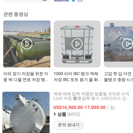
관련 동영상
야외 장기 저장을 위한 이
1000 리터 IBC 탱크 액체
고압 핫 딥 아연
중 벽 디젤 연료 저장 탱크
저장 IBC 토트 용기 물 화
물탱크 중량 시
이(가) 무엇인가요?
학 저장이(가) 무엇인가
(가) 무엇인가요
요?
액체 매체 압력 저렴한 맞춤형 극저온 수직
Lco2 저장
압력 용기 스테인리스 강
탱크
Hebei Hongrui Xiangtong Heavy Industry Co., Ltd.
탄소 강
/ 상품
US$16,900.00-17,000.00
Hebei, China
이후 2026
(MOQ)
1 상품
문의 보내기