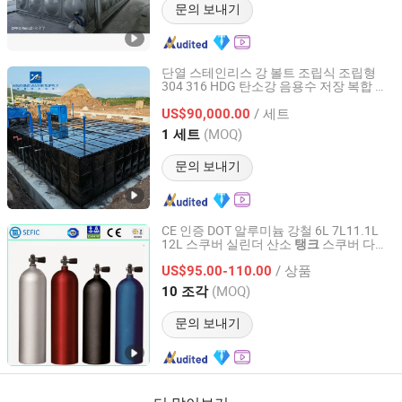
문의 보내기
단열 스테인리스 강 볼트 조립식 조립형
304 316 HDG 탄소강 음용수 저장 복합 물
Jiangsu Mingxing Water Supply Equipment Co., Ltd
산업 아파트 가금류용
탱크
/ 세트
US$90,000.00
Jiangsu, China
이후 2026
(MOQ)
1 세트
문의 보내기
CE 인증 DOT 알루미늄 강철 6L 7L11.1L
12L 스쿠버 실린더 산소
스쿠버 다이
탱크
Shanghai Eternal Faith Industry Co., Ltd.
빙 장비 다이빙 공기
탱크
/ 상품
US$95.00-110.00
Shanghai, China
이후 2013
(MOQ)
10 조각
문의 보내기