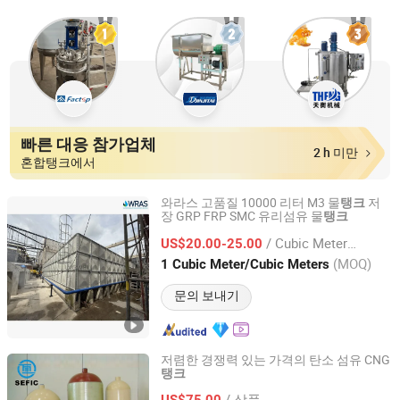
빠른 대응 참가업체
2 h 미만
혼합탱크에서
와라스 고품질 10000 리터 M3 물
저
탱크
장 GRP FRP SMC 유리섬유 물
탱크
Shandong Lingwell Industrial and Trading Co., Ltd.
/ Cubic Meter/Cubic Meters
US$20.00-25.00
Shandong, China
이후 2025
(MOQ)
1 Cubic Meter/Cubic Meters
문의 보내기
저렴한 경쟁력 있는 가격의 탄소 섬유 CNG
탱크
Shanghai Eternal Faith Industry Co., Ltd.
/ 상품
US$75.00