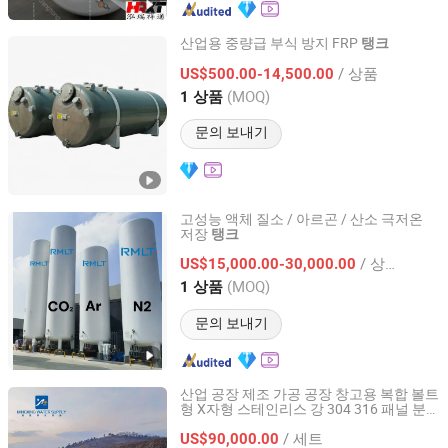
산업용 중량급 부식 방지 FRP
탱크
Hengshui Xinyi Composite Materials Co., Ltd.
/ 상품
US$500.00-14,500.00
(MOQ)
1 상품
Hebei, China
이후 2025
문의 보내기
고성능 액체 질소 / 아르곤 / 산소 극저온
저장
탱크
Qingdao Ruiming Blue Sky Energy Co., Ltd.
/ 상품
US$15,000.00-30,000.00
Shandong, China
이후 2017
(MOQ)
1 상품
문의 보내기
산업 공장 제조 가공 공장 창고용 복합 볼트
형 X자형 스테인리스 강 304 316 패널 분
Jiangsu Mingxing Water Supply Equipment Co., Ltd
할 물 저장
탱크
/ 세트
US$90,000.00