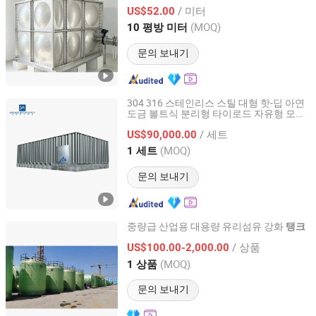
장용
EQUIPMENT CO., LTD.
/ 미터
US$52.00
(MOQ)
10 평방 미터
Shandong, China
이후 2026
문의 보내기
304 316 스테인리스 스틸 대형 핫-딥 아연
도금 볼트식 분리형 타이로드 자유형 모듈
Jiangsu Mingxing Water Supply Equipment Co., Ltd
형 양면 리브 보강 식수 저장
농업 공
탱크
/ 세트
장용
US$90,000.00
Jiangsu, China
이후 2026
(MOQ)
1 세트
문의 보내기
중량급 산업용 대용량 유리섬유 강화
탱크
Hengshui Xinyi Composite Materials Co., Ltd.
/ 상품
US$100.00-2,000.00
(MOQ)
1 상품
Hebei, China
이후 2025
문의 보내기