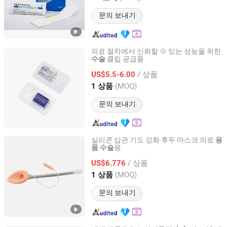
문의 보내기
의료 절차에서 신뢰할 수 있는 성능을 위한
클립 공급품
수술
Qingdao Dmd Medical Technology Co., Ltd.
/ 상품
US$5.5-6.00
Shandong, China
이후 2023
(MOQ)
1 상품
문의 보내기
실리콘 삽관 기도 강화 후두 마스크 의료
용
용
품
수술
Guangzhou Medisys Technology Co., Ltd.
/ 상품
US$6.776
Guangdong, China
이후 2025
(MOQ)
1 상품
문의 보내기