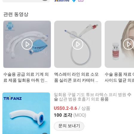
관련 동영상
수술용 공급 의료 기계 의
엑스레이 라인 의료 소모
수술 용품 재료
료 제품 일회용 마취 인공
품 실리콘 포리 카테터 의
사이드 멸균 의
호흡기 호흡용 주름관 확
료 공급품 수술용이(가)
365mg Plla 
장 가능한 매끄러운 관 회
무엇인가요?
엇인가요?
일회용 구델 기도 튜브 라텍스 프리 병원
수
복실 인공호흡기이(가) 무
삽관 범용 호흡기 의료
술
용품
Hangzhou Trifanz Medical Device Co., Ltd.
엇인가요?
/ 상품
US$0.2-0.6
Zhejiang, China
이후 2020
(MOQ)
100 조각
문의 보내기