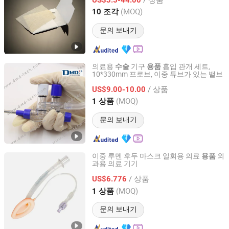
Zhejiang, China
이후 2016
(MOQ)
10 조각
문의 보내기
의료용
기구
흡입 관개 세트,
수술
용품
10*330mm 프로브, 이중 튜브가 있는 밸브
Qingdao Dmd Medical Technology Co., Ltd.
/ 상품
US$9.00-10.00
Shandong, China
이후 2023
(MOQ)
1 상품
문의 보내기
이중 루멘 후두 마스크 일회용 의료
외
용품
과용 의료 기기
Guangzhou Medisys Technology Co., Ltd.
/ 상품
US$6.776
Guangdong, China
이후 2025
(MOQ)
1 상품
문의 보내기