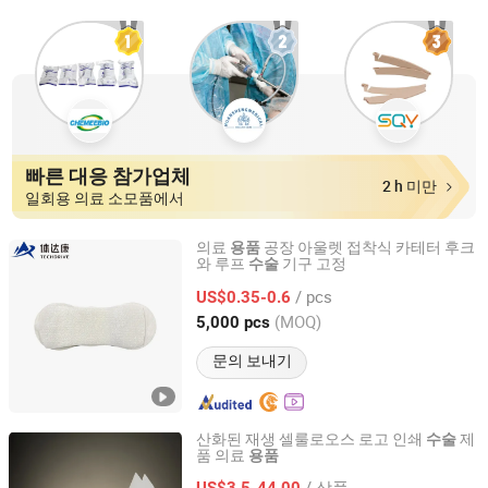
빠른 대응 참가업체
2 h 미만
일회용 의료 소모품에서
의료
공장 아울렛 접착식 카테터 후크
용품
와 루프
기구 고정
수술
Guangdong Tidakang Medical Technology Co., Ltd.
/ pcs
US$0.35-0.6
Guangdong, China
이후 2022
(MOQ)
5,000 pcs
문의 보내기
산화된 재생 셀룰로오스 로고 인쇄
제
수술
품 의료
용품
Hangzhou Singclean Medical Products Co., Ltd.
/ 상품
US$3.5-44.00