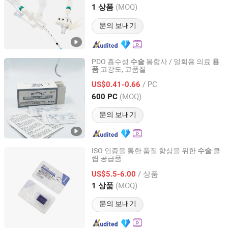
Guangdong, China
이후 2025
(MOQ)
1 상품
문의 보내기
PDO 흡수성
봉합사 / 일회용 의료
수술
용
고강도, 고품질
품
Shandong Haidike Medical Products Co., Ltd.
/ PC
US$0.41-0.66
Shandong, China
이후 2021
(MOQ)
600 PC
문의 보내기
ISO 인증을 통한 품질 향상을 위한
클
수술
립 공급품
Qingdao Dmd Medical Technology Co., Ltd.
/ 상품
US$5.5-6.00
Shandong, China
이후 2023
(MOQ)
1 상품
문의 보내기