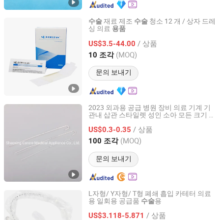
재료 제조
청소 12 개 / 상자 드레
수술
수술
싱 의료
용품
Hangzhou Singclean Medical Products Co., Ltd.
/ 상품
US$3.5-44.00
Zhejiang, China
이후 2016
(MOQ)
10 조각
문의 보내기
2023 외과용 공급 병원 장비 의료 기계 기
관내 삽관 스타일렛 성인 소아 모든 크기 사
Shaoxing Carere Medical Appliance Co., Ltd.
용 CE 인증
/ 상품
US$0.3-0.35
Zhejiang, China
이후 2020
(MOQ)
100 조각
문의 보내기
L자형/ Y자형/ T형 폐쇄 흡입 카테터 의료
용 일회용 공급품
용
수술
Guangzhou Medisys Technology Co., Ltd.
/ 상품
US$3.118-5.871