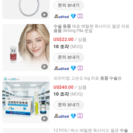
문의 보내기
재료 에틸렌 옥사이드 멸균 의료
수술
용품
365mg Plla 분말
용품
SHANGHAI BIOHA BIOLOGICAL TECHNOLOGY COMPANY
LIMITED
/ 상품
US$22.00
(MOQ)
10 조각
Shanghai, China
이후 2009
문의 보내기
프리미엄 고순도 Icg 의료
용
용품
수술
Nanjing Nuoyuan Medical Devices Co., Ltd.
/ 상품
US$40.00
(MOQ)
10 조각
Jiangsu, China
이후 2025
문의 보내기
12 PCS / 박스 에틸렌 옥사이드 멸균
수술