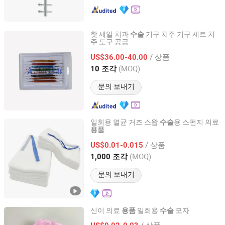
핫 세일 치과
기구 치주 기구 세트 치
수술
주 도구 공급
Stardent Equipment Co., Limited
/ 상품
US$36.00-40.00
Guangdong, China
이후 2015
(MOQ)
10 조각
문의 보내기
일회용 멸균 거즈 스왑
용 스펀지 의료
수술
용품
Shanghai Senyou Medical Supply Co., Ltd
/ 상품
US$0.01-0.015
Shanghai, China
이후 2026
(MOQ)
1,000 조각
문의 보내기
신이 의료
일회용
모자
용품
수술
Ningbo Siny Medical Technology Co., Ltd.
/ 상품