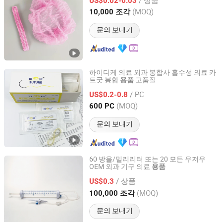
US$0.02-0.03
(MOQ)
10,000 조각
Zhejiang, China
이후 2014
문의 보내기
하이디케 의료 외과 봉합사 흡수성 의료 카
트굿 봉합
고품질
용품
Shandong Haidike Medical Products Co., Ltd.
/ PC
US$0.2-0.8
Shandong, China
이후 2021
(MOQ)
600 PC
문의 보내기
60 방울/밀리리터 또는 20 모든 우저우
OEM 외과 기구 의료
용품
Shandong Wuzhou Medical Equipment Co., LTD
/ 상품
US$0.3
Shandong, China
이후 2023
(MOQ)
100,000 조각
문의 보내기