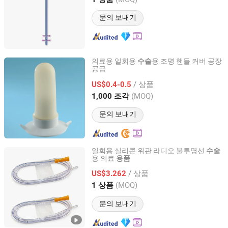
Jiangsu, China
이후 2022
문의 보내기
의료용 일회용
용 조명 핸들 커버 공장
수술
공급
QINGDAO NOVALUCK SUPPLIES CO., LTD.
/ 상품
US$0.4-0.5
Shandong, China
이후 2020
(MOQ)
1,000 조각
문의 보내기
일회용 실리콘 위관 라디오 불투명선
수술
용 의료
용품
Guangzhou Medisys Technology Co., Ltd.
/ 상품
US$3.262
Guangdong, China
이후 2025
(MOQ)
1 상품
문의 보내기