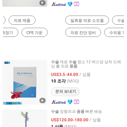
일회용 의료 소모품
수술 기구
수술 전용 설비
의료 진단 장비
수의용 기기
수술 위생 용품
재료
청소 12 박스당 상처 드레
수술
수술
싱 롤 의료
용품
Hangzhou Singclean Medical Products Co., Ltd.
/ 상품
US$3.5-44.00
Zhejiang, China
이후 2016
(MOQ)
10 조각
문의 보내기
정형외과
빠른 배송
수술
용품
Suzhou Youbetter Medical Apparatus Co., Ltd.
/ 상품
US$120.00-180.00
(MOQ)
1 상품