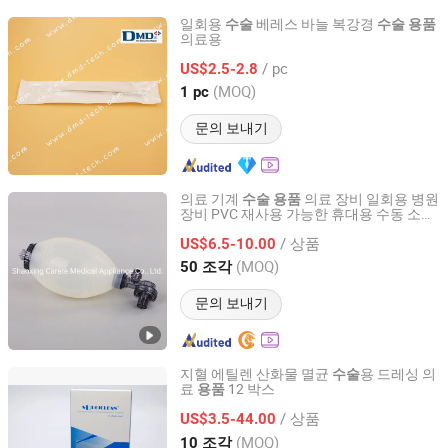
일회용
베레스 바늘 복강경
수술
수술
용품
의료용
Qingdao Dmd Medical Technology Co., Ltd.
/ pc
US$2.5-2.8
Shandong, China
이후 2023
(MOQ)
1 pc
문의 보내기
의료 기계
의료 장비 일회용 병원
수술
용품
장비 PVC 재사용 가능한 휴대용 수동 소생
Shaoxing Carere Medical Appliance Co., Ltd.
기 앰부 백
/ 상품
US$6.5-10.00
Zhejiang, China
이후 2020
(MOQ)
50 조각
문의 보내기
지혈 에틸렌 산화물 멸균
용 드레싱 의
수술
료
12 박스
용품
Hangzhou Singclean Medical Products Co., Ltd.
/ 상품
US$3.5-44.00
Zhejiang, China
이후 2016
(MOQ)
10 조각