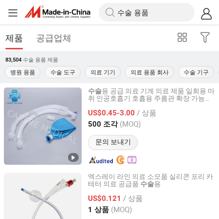
제품
공급업체
수술 용품
제품
83,504
병원 용품
수술 도구
의료 기기
의료 용품 회사
수술 기구
용 공급 의료 기계 의료 제품 일회용 마
수술
취 인공호흡기 호흡용 주름관 확장 가능한
Shaoxing Carere Medical Appliance Co., Ltd.
매끄러운 관 회복실 인공호흡기
/ 상품
US$0.45-3.00
Zhejiang, China
이후 2020
(MOQ)
500 조각
문의 보내기
엑스레이 라인 의료 소모품 실리콘 포리 카
테터 의료 공급품
용
수술
Guangzhou Medisys Technology Co., Ltd.
/ 상품
US$0.121
Guangdong, China
이후 2025
(MOQ)
1 상품