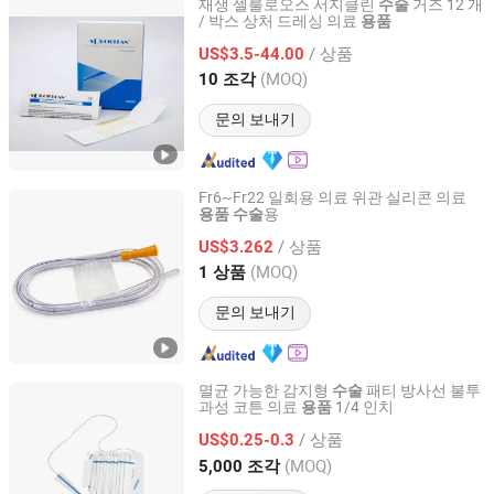
재생 셀룰로오스 서지클린
거즈 12 개
수술
/ 박스 상처 드레싱 의료
용품
Hangzhou Singclean Medical Products Co., Ltd.
/ 상품
US$3.5-44.00
Zhejiang, China
이후 2016
(MOQ)
10 조각
문의 보내기
Fr6~Fr22 일회용 의료 위관 실리콘 의료
용
용품
수술
Guangzhou Medisys Technology Co., Ltd.
/ 상품
US$3.262
Guangdong, China
이후 2025
(MOQ)
1 상품
문의 보내기
멸균 가능한 감지형
패티 방사선 불투
수술
과성 코튼 의료
1/4 인치
용품
Hubei Qianjiang Kingphar Medical Material Co., Ltd.
/ 상품
US$0.25-0.3
Hubei, China
이후 2020
(MOQ)
5,000 조각