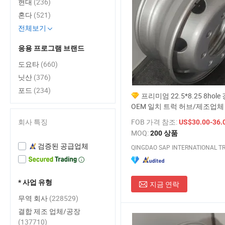
현대
(236)
혼다
(521)
전체보기
응용 프로그램 브랜드
도요타
(660)
닛산
(376)
포드
(234)
프리미엄 22.5*8.25 8hole
OEM 일치 트럭 허브/제조업체
회사 특징
FOB 가격 참조:
US$30.00-36.
MOQ:
200 상품
검증된 공급업체
* 사업 유형
지금 연락
무역 회사
(228529)
결합 제조 업체/공장
(137710)