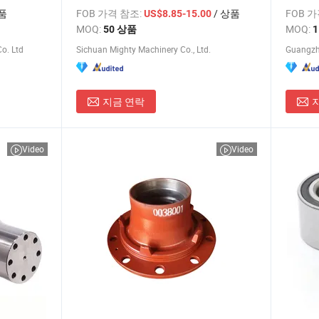
품
FOB 가격 참조:
/ 상품
FOB 
US$8.85-15.00
MOQ:
MOQ:
50 상품
o. Ltd
Sichuan Mighty Machinery Co., Ltd.
지금 연락
Video
Video