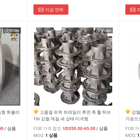
지금 연락
Video
Video
맞춤형 튜블리
고품질 트럭 트레일러 후면 축 휠 허브
강철
브
16t 강철 재질 새 상태 미국형
가공으
/ 상품
FOB 가격 참조:
/ 상품
FOB 
00
US$50.00-65.00
MOQ:
MOQ:
1 상품
1