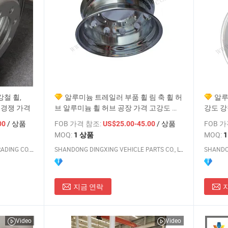
 강철 휠,
알루미늄 트레일러 부품 휠 림 축 휠 허
알루
 경쟁 가격
브 알루미늄 휠 허브 공장 가격 고강도 강
강도 강철
철 휠 허브
러 알루
/ 상품
FOB 가격 참조:
/ 상품
FOB 
00
US$25.00-45.00
MOQ:
MOQ:
1 상품
QINGDAO SAP INTERNATIONAL TRADING CO., LTD.
SHANDONG DINGXING VEHICLE PARTS CO., LTD
지금 연락
Video
Video