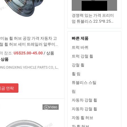
경쟁력 있는 가격 프리미
엄 튜블리스 22.5*8.25
8hole OEM 매칭 강철 트럭
휠 허브
미늄 휠 허브 공장 가격 자동차 고
빠른 제품
철 휠 허브 세미 트레일러 알루미
트럭 바퀴
일러 부품 알루미늄 휠 허브
가격 참조:
/ 상품
US$25.00-45.00
트럭 강철 휠
1 상품
강철 휠
SHANDONG DINGXING VEHICLE PARTS CO., LTD
휠 림
튜블리스 스틸
지금 연락
림
자동차 강철 휠
Video
자동차 강철 휠
자동 휠 허브
차 휠 허브