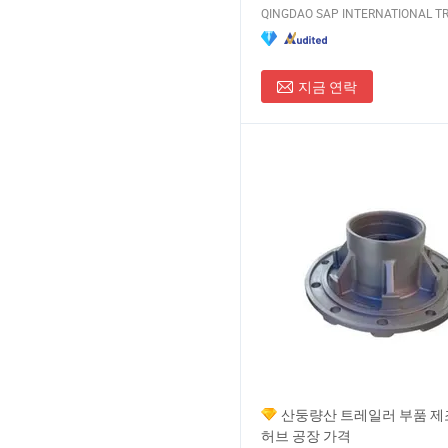
지금 연락
산둥량산 트레일러 부품 제
허브 공장 가격