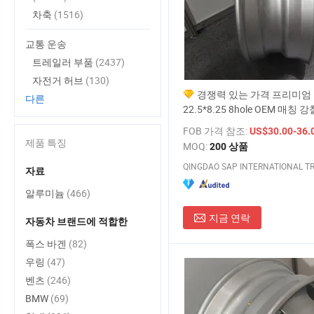
차축
(1516)
교통 운송
트레일러 부품
(2437)
자전거 허브
(130)
경쟁력 있는 가격 프리미엄
다른
22.5*8.25 8hole OEM 매칭 
허브
FOB 가격 참조:
US$30.00-36.
제품 특징
MOQ:
200 상품
자료
알루미늄
(466)
지금 연락
자동차 브랜드에 적합한
폭스 바겐
(82)
우링
(47)
벤츠
(246)
BMW
(69)