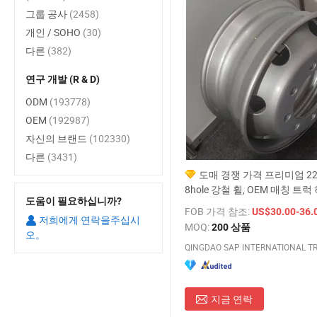
그룹 공사
(2458)
개인 / SOHO
(30)
다른
(382)
연구 개발 (R & D)
ODM
(193778)
OEM
(192987)
자신의 브랜드
(102330)
다른
(3431)
도매 경쟁 가격 프리미엄 22.
8hole 강철 휠, OEM 매칭 트럭
도움이 필요하십니까?
FOB 가격 참조:
US$30.00-36.
저희에게 연락을주십시
MOQ:
200 상품
오。
지금 연락