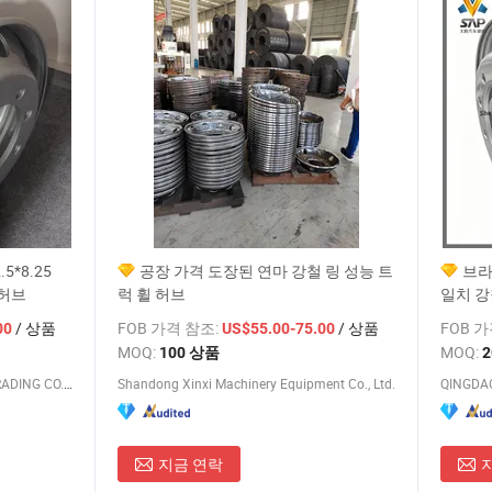
5*8.25
공장 가격 도장된 연마 강철 링 성능 트
브라
 허브
럭 휠 허브
일치 강
가격
/ 상품
FOB 가격 참조:
/ 상품
FOB 
00
US$55.00-75.00
MOQ:
MOQ:
100 상품
QINGDAO SAP INTERNATIONAL TRADING CO., LTD.
Shandong Xinxi Machinery Equipment Co., Ltd.
지금 연락