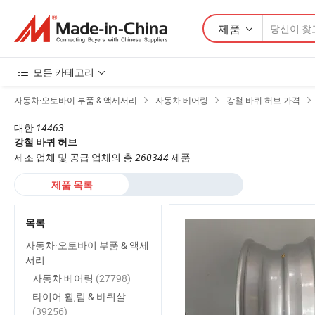
제품
모든 카테고리
자동차·오토바이 부품 & 액세서리
자동차 베어링
강철 바퀴 허브 가격
대한
14463
강철 바퀴 허브
제조 업체 및 공급 업체의 총
260344
제품
제품 목록
목록
자동차·오토바이 부품 & 액세
서리
자동차 베어링
(27798)
타이어 휠,림 & 바퀴살
(39256)