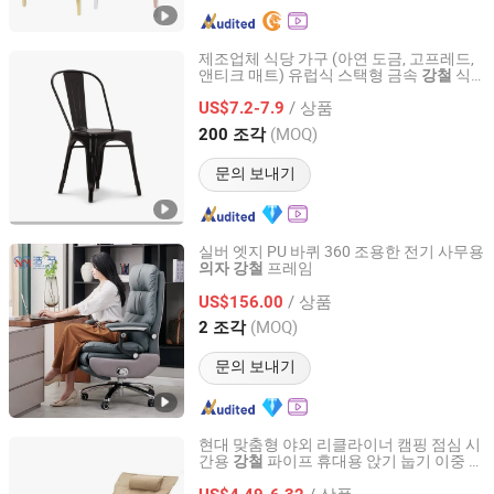
제조업체 식당 가구 (아연 도금, 고프레드,
앤티크 매트) 유럽식 스택형 금속
식
강철
Tianjin Kingnod Furniture Co., Ltd.
탁
가격 레스토랑 연회 현대식
의자
/ 상품
US$7.2-7.9
Tianjin, China
이후 2016
(MOQ)
200 조각
문의 보내기
실버 엣지 PU 바퀴 360 조용한 전기 사무용
프레임
의자
강철
Foshan Haoyu Import and Export Co., Ltd.
/ 상품
US$156.00
Guangdong, China
이후 2026
(MOQ)
2 조각
문의 보내기
현대 맞춤형 야외 리클라이너 캠핑 점심 시
간용
파이프 휴대용 앉기 눕기 이중 용
강철
Anhui Feistel Outdoor Product Co., Ltd.
도 접이식 캠핑
의자
/ 상품