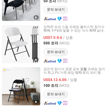
Guangdong, China
이후 2025
(MOQ)
50 조각
문의 보내기
강력한 보강 스틸 프레임 플라스틱 접이식
, 4-Pack 쌓을 수 있는 식사
실내
의자
의자
Hebei Xingdong International Trade Co., Ltd.
야외 파티 레스토랑 파티오 정원 가구
/ 상품
US$7.5-8.6
Hebei, China
이후 2024
(MOQ)
500 조각
문의 보내기
검은색 접이식 경량 금속
프레임 접이
강철
식 학교 PU 가죽 패딩
회의 파티 행사
의자
Langfang Airun Imp. & Exp. Co., Ltd.
결혼 교육 컨퍼런스용
/ 상품
US$4.12-6.00
Hebei, China
이후 2020
(MOQ)
100 조각
문의 보내기