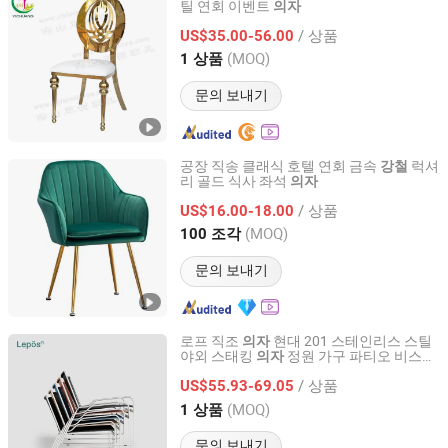
틸 연회 이벤트
의자
Foshan Yichuang Furniture Co., Ltd.
/ 상품
US$35.00-56.00
Guangdong, China
이후 2010
(MOQ)
1 상품
문의 보내기
공장 직송 클래식 호텔 연회 금속
럭셔
강철
리 골드 식사 좌석
의자
Langfang Ruiyi Furniture Co., Ltd.
/ 상품
US$16.00-18.00
Hebei, China
이후 2021
(MOQ)
100 조각
문의 보내기
로프 직조
현대 201 스테인리스 스틸
의자
야외 스태킹
정원 가구 파티오 비스트
의자
SUNLINK FURNITURE LTD.
로 카페 호텔 리조트 레저
의자
/ 상품
US$55.93-69.05
Guangdong, China
이후 2026
(MOQ)
1 상품
문의 보내기