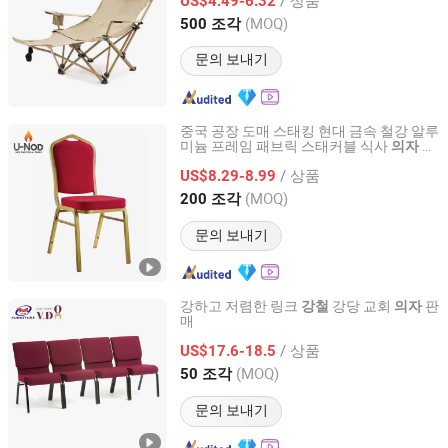
US$4.49-6.32
Anhui, China
이후 2009
(MOQ)
500 조각
문의 보내기
중국 공장 도매 스태킹 현대 금속 철강 알루
미늄 프레임 패브릭 스태커블 식사
가
의자
Tianjin U-Nod International Trade Co., Ltd
격 호텔 레스토랑 파티 이벤트용
/ 상품
US$8.29-8.99
Tianjin, China
이후 2026
(MOQ)
200 조각
문의 보내기
강하고 저렴한 링크
강당 교회
판
강철
의자
매
Guangdong Xinyimei Furniture Co., Ltd.
/ 상품
US$17.6-18.5
Guangdong, China
이후 2012
(MOQ)
50 조각
문의 보내기