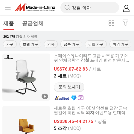
제품
공급업체
강철 의자
제품
202,478
가구
호텔 가구
의자
금속 가구
강철 가구
야외 가구
스페이스유나이티드 고급 사무용 가구 메
쉬 인체공학적
프레임 회전 방문자
강철
의
SpaceUnited Furniture Co.,Ltd.
자
/ 세트
US$76.07-82.83
Guangdong, China
이후 2025
(MOQ)
2 세트
문의 보내기
새로운 호텔 가구 ODM 악센트 철강 금속
팔걸이 회전 식탁
이벤트용 현대적인
의자
Foshan Nanhai Jinxianhua Furniture Industry Co., Ltd.
패브릭과 좋은 가격의 식당
의자
/ 상품
US$38.45-44.2175
Guangdong, China
이후 2026
(MOQ)
5 조각