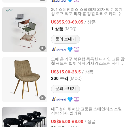
201 스테인리스 스틸 레저
방수 통기
의자
성 로프 직조
홈 정원 파티오 카페 수
의자
SUNLINK FURNITURE LTD.
영장 옆 스택 가능한 야외
의자
/ 상품
US$55.93-69.05
Guangdong, China
이후 2026
(MOQ)
1 상품
문의 보내기
도매 홈 가구 북유럽 독특한 디자인 크롬
강
패브릭 벨벳 식탁
레스토랑 파티 연
철
의자
Bazhou Yuehui Metal Products Co., Ltd.
회용
/ 상품
US$15.00-23.5
Hebei, China
이후 2025
(MOQ)
200 조각
문의 보내기
내구성이 뛰어난 고품질 스테인리스 스틸
식탁
, 빌라용
의자
Foshan Muxi Furniture Co., Ltd.
/ 상품
US$55.00-68.00