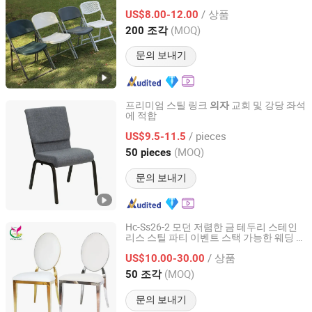
/ 상품
US$8.00-12.00
Zhejiang, China
이후 2005
(MOQ)
200 조각
문의 보내기
프리미엄 스틸 링크
교회 및 강당 좌석
의자
에 적합
Tianjin Shining International Trade Co., Ltd.
/ pieces
US$9.5-11.5
Tianjin, China
이후 2024
(MOQ)
50 pieces
문의 보내기
Hc-Ss26-2 모던 저렴한 금 테두리 스테인
리스 스틸 파티 이벤트 스택 가능한 웨딩
의
Foshan Yichuang Furniture Co., Ltd.
자
/ 상품
US$10.00-30.00
Guangdong, China
이후 2010
(MOQ)
50 조각
문의 보내기