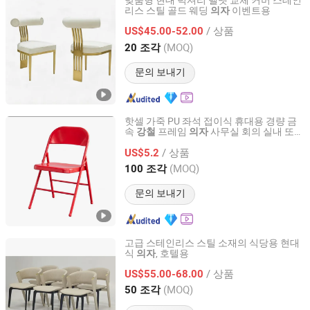
맞춤형 현대 럭셔리 벨벳 교체 커버 스테인
리스 스틸 골드 웨딩
이벤트용
의자
Foshan Sawa Furniture Ltd.
/ 상품
US$45.00-52.00
Guangdong, China
이후 2020
(MOQ)
20 조각
문의 보내기
핫셀 가죽 PU 좌석 접이식 휴대용 경량 금
속
프레임
사무실 회의 실내 또는
강철
의자
Langfang Boman Import & Export Trading Co., Ltd.
실외 접이식
회의
식사
의자
의자
의자
/ 상품
US$5.2
Hebei, China
이후 2025
(MOQ)
100 조각
문의 보내기
고급 스테인리스 스틸 소재의 식당용 현대
식
, 호텔용
의자
Foshan Muxi Furniture Co., Ltd.
/ 상품
US$55.00-68.00
Guangdong, China
이후 2025
(MOQ)
50 조각