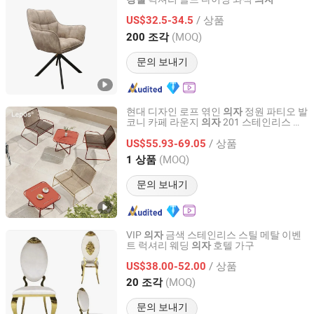
Langfang Ruiyi Furniture Co., Ltd.
/ 상품
US$32.5-34.5
Hebei, China
이후 2021
(MOQ)
200 조각
문의 보내기
현대 디자인 로프 엮인
정원 파티오 발
의자
코니 카페 라운지
201 스테인리스 스
의자
SUNLINK FURNITURE LTD.
틸 프레임 스택 가능한 야외 레저
의자
/ 상품
US$55.93-69.05
Guangdong, China
이후 2026
(MOQ)
1 상품
문의 보내기
VIP
금색 스테인리스 스틸 메탈 이벤
의자
트 럭셔리 웨딩
호텔 가구
의자
Foshan Sawa Furniture Ltd.
/ 상품
US$38.00-52.00
Guangdong, China
이후 2020
(MOQ)
20 조각
문의 보내기