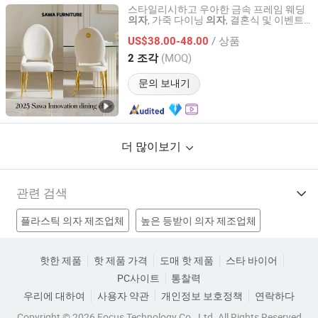
스타일리시하고 우아한 금속 프레임 웨딩
, 가죽 다이닝
, 결혼식 및 이벤트
의자
의자
Foshan Sawa Furniture Ltd.
를 위한 스테인리스 스틸 럭셔리
의자
/ 상품
US$38.00-48.00
Guangdong, China
이후 2020
(MOQ)
2 조각
문의 보내기
더 많이보기
관련 검색
플라스틱 의자 제조업체
높은 등받이 의자 제조업체
미국 가구 제조업체
금속 강철 의자 제조업체
핫한 제품
핫 제품 가격
도매 핫 제품
스타 바이어
PC사이트
통찰력
강철 호텔 의자 공장
강철 프레임 의자 공장
우리에 대하여
사용자 약관
개인정보 보호정책
연락하다
강철 사무용 의자 공장
커피 테이블 공장
연회 의자 가격
Copyright © 2026 Focus Technology Co., Ltd. All Rights Reserved