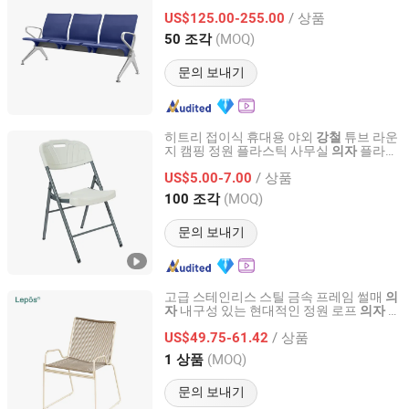
/ 상품
US$125.00-255.00
Beijing, China
이후 2026
(MOQ)
50 조각
문의 보내기
히트리 접이식 휴대용 야외
튜브 라운
강철
지 캠핑 정원 플라스틱 사무실
플라스
의자
Zhejiang Hitree Leisure Products Co., Ltd.
틱 간편 휴대
접이식 HDPE
의자
의자
/ 상품
US$5.00-7.00
Zhejiang, China
이후 2012
(MOQ)
100 조각
문의 보내기
고급 스테인리스 스틸 금속 프레임 썰매
의
내구성 있는 현대적인 정원 로프
파
자
의자
SUNLINK FURNITURE LTD.
티오 호텔 레스토랑 야외 식사
의자
/ 상품
US$49.75-61.42
Guangdong, China
이후 2026
(MOQ)
1 상품
문의 보내기