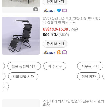
문의 보내기
UV 저항성 다채로운 경량 원형 튜브 접이
식
해변 여가
강철
의자
Qingtian County Ririkang Leisure Products Co., Ltd
/ 상품
US$13.9-15.00
Zhejiang, China
이후 2025
(MOQ)
500 조각
문의 보내기
사무용 의자
식당 의자
학생 책상
정원 의자
강당 의자
호텔 의자
스틸 대기
3인 병원 역 접수 대기 벤치
의자
의자
Beijing Baoruite Furniture Co., Ltd.