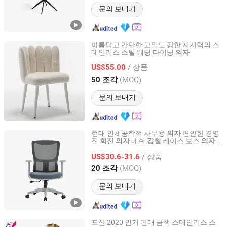
문의 보내기
아름답고 간단한 고밀도 강한 지지력의 스
테인리스 스틸 웨딩 다이닝
의자
Hangzhou Maxwell Furniture Co., Ltd
/ 상품
US$55.00
Zhejiang, China
이후 2026
(MOQ)
50 조각
문의 보내기
현대 인체공학적 사무용
편안한 경영
의자
진 회전
메쉬
케이스 보스
의자
강철
의자
Foshan Comfort Furniture Co.,Ltd
사무실
/ 상품
US$30.6-31.6
Guangdong, China
이후 2018
(MOQ)
20 조각
문의 보내기
포산 2020 인기 판매 금색 스테인리스 스