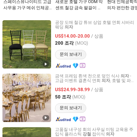
스페이스유나이티드 고급
새로운 호텔 가구 ODM 악
현대 인체공학적
사무용 가구 메쉬 인체공
센트 철강 금속 팔걸이 회
의자 편안한 경
학적 강철 프레임 회전 방
전 식탁 의자 이벤트용 현
의자 메쉬 강철
문자 의자이(가) 무엇인가
대적인 패브릭과 좋은 가
스 의자 사무실이
공장 도매 철강 튜브 상업 호텔 연회 샤바리
요?
격의 식당 의자이(가) 무
엇인가요?
웨딩
의자
NINGBO YONGYE ZIHANTECHNOLOGY CO., LTD.
엇인가요?
/ 상품
US$14.00-20.00
Zhejiang, China
이후 2005
(MOQ)
200 조각
문의 보내기
금색 프레임 흰색 천으로 덮인 식사
-
의자
고급 이벤트 결혼식 연회
, 호텔 및 파
의자
Foshan Guanchen Furniture Co., Ltd.
티 대여 가구용 스테인리스 스틸 다리
/ 상품
US$24.99-38.99
Guangdong, China
이후 2025
(MOQ)
50 조각
문의 보내기
고품질 내구성 회의 사무실 미팅 교육용 주
입식 플라스틱
접이식
강철
의자
NINGBO YONGYE ZIHANTECHNOLOGY CO., LTD.