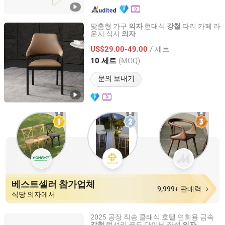
맞춤형 가구
현대식
다리 카페 라
의자
강철
운지 식사
의자
Foshan Optima Home Industry Co .,Ltd
/ 세트
US$29.00-49.00
Guangdong, China
이후 2026
(MOQ)
10 세트
문의 보내기
베스트셀러 참가업체
9,999+ 판매력
식당 의자에서
2025 공장 직송 클래식 호텔 연회용 금속
럭셔리 골드 다이닝 좌석
강철
의자