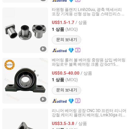
타원형 플랜지 Lmh20uu, 광축 액세서리
포장 기계용 선형 성능 강철 스테인리스 미
Lishui Dinglong Bearing Co., Ltd.
터법 플랜지 볼 롤러 자동 베어링
/ 상품
US$1.5-1.7
Zhejiang, China
이후 2025
(MOQ)
1 상품
문의 보내기
베어링 롤러 볼 베어링 중량용 삽입 베어링
파일로우 블록 베어링 크롬 강 Gcr15
Jinan RuiZhuo Machinery Technology Co., ltd
UCP208
/ 상품
US$0.5-40.00
Shandong, China
이후 2021
(MOQ)
1 상품
문의 보내기
리니어 베어링 공장 CNC 3D 프린터 리니어
강철 케이지 플랜지 베어링, Lmk30ga 리니
Lishui Dinglong Bearing Co., Ltd.
어 성능 스테인리스 스틸 미터 플랜지 볼 롤
/ 상품
러 오토 베어링
US$3.5-3.8