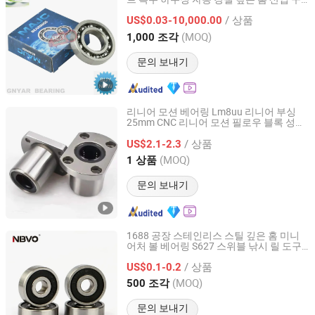
CIXI GNYAR BEARING CO., LTD.
형 수조 펌프 고온 농업 볼 베어링
/ 상품
US$0.03-10,000.00
Zhejiang, China
이후 2018
(MOQ)
1,000 조각
문의 보내기
리니어 모션 베어링 Lm8uu 리니어 부싱
25mm CNC 리니어 모션 필로우 블록 성능
Lishui Dinglong Bearing Co., Ltd.
강철 정밀 플랜지 볼 롤러 필로우 블록 자동
/ 상품
베어링
US$2.1-2.3
Zhejiang, China
이후 2025
(MOQ)
1 상품
문의 보내기
1688 공장 스테인리스 스틸 깊은 홈 미니
어처 볼 베어링 S627 스위블 낚시 릴 도구
Ningbo NBVO Seiko Bearing Co., Ltd.
용
/ 상품
US$0.1-0.2
Zhejiang, China
이후 2015
(MOQ)
500 조각
문의 보내기