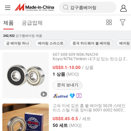
제품
공급업체
강구름베어링
제품
242,922
공 베어링 하나
베어링 스러스트
중국 하드웨어 볼 베어링
베어링
607 608 609 NSK/NACHI
Koyo/NTN/Timken 내구성 있는 탄소강 Z
Shanghai Luvivo Supply Chain Management Co., Ltd.
Z 2RS 밀폐형 미니어처 볼 베어링 전동 공
/ 상품
구 도매
US$0.1-10.00
Shanghai, China
이후 2026
(MOQ)
1 상품
문의 보내기
고속 미세 깊은 홈 볼 베어링 S628 스테인
리스 스틸 미용 장비용 6001 6002 6003
Liaocheng Weiheng Import and Export Co., Ltd.
6004 6005
/ 세트
US$0.45-0.5
Shandong, China
이후 2022
(MOQ)
50 세트