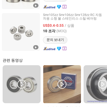
Smr105zz Smr106zz Smr128zz RC 자동
차용 소형 볼 스테인리스 스틸 베어링
Shandong Tefule Bearing Co., Ltd
/ 상품
US$0.4-0.55
Shandong, China
이후 2026
(MOQ)
10 조각
문의 보내기
관련 동영상