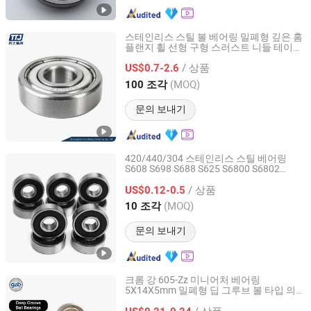
스테인리스 스틸 볼 베어링 밀폐형 깊은 홈
플랜지 휠 선형 구형 스러스트 니들 테이퍼
Zhongshan Cunshang Bearing Co., Itd
롤러 필로우 블록 정밀 베어링
/ 상품
US$0.7-2.6
Guangdong, China
이후 2026
(MOQ)
100 조각
문의 보내기
420/440/304 스테인리스 스틸 베어링
S608 S698 S688 S625 S6800 S6802
Shanghai Ruomi Bearing Co., Ltd.
S6804 S6000 딥 그루브 볼 베어링
/ 상품
US$0.12-0.5
Shandong, China
이후 2025
(MOQ)
10 조각
문의 보내기
크롬 강 605-Zz 미니어처 베어링
5X14X5mm 밀폐형 딥 그루브 볼 타입 의
Liaocheng Guanzhe Import and Export Trade Co., Ltd.
료 기기 정밀 기구용
/ 상품