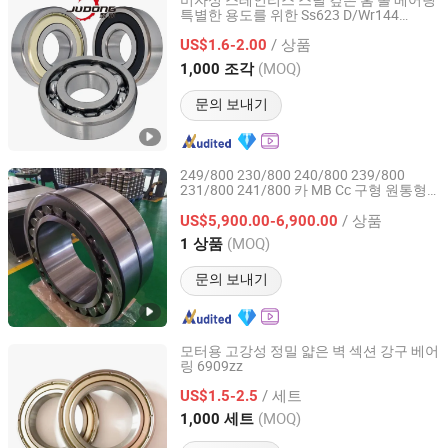
비자성 스테인리스 스틸 깊은 홈 볼 베어링
특별한 용도를 위한 Ss623 D/Wr144
Zhejiang Judong Bearing Co., Ltd.
Ss617/4X Ss637/3-2z
/ 상품
US$1.6-2.00
Zhejiang, China
이후 2025
(MOQ)
1,000 조각
문의 보내기
249/800 230/800 240/800 239/800
231/800 241/800 카 MB Cc 구형 원통형
LUOYANG WEIKE TRANSMISSION EQUIPMENT CO., LTD.
테이퍼 테이퍼 롤러 볼 휠 자동차 축 베어링
/ 상품
황동 강철 케이지
US$5,900.00-6,900.00
Henan, China
이후 2021
(MOQ)
1 상품
문의 보내기
모터용 고강성 정밀 얇은 벽 섹션 강구 베어
링 6909zz
Qingdao Jiade Bearing Co., Ltd.
/ 세트
US$1.5-2.5
Shandong, China
이후 2026
(MOQ)
1,000 세트