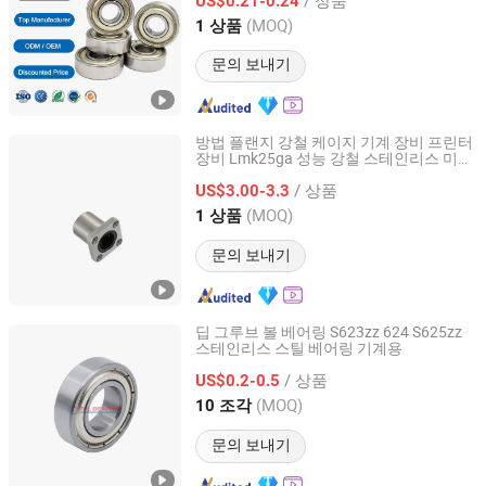
US$0.21-0.24
Shandong, China
이후 2020
(MOQ)
1 상품
문의 보내기
방법 플랜지 강철 케이지 기계 장비 프린터
장비 Lmk25ga 성능 강철 스테인리스 미터
Lishui Dinglong Bearing Co., Ltd.
플랜지 볼 롤러 선형 자동 베어링
/ 상품
US$3.00-3.3
Zhejiang, China
이후 2025
(MOQ)
1 상품
문의 보내기
딥 그루브 볼 베어링 S623zz 624 S625zz
스테인리스 스틸 베어링 기계용
Shandong Tefule Bearing Co., Ltd
/ 상품
US$0.2-0.5
Shandong, China
이후 2026
(MOQ)
10 조각
문의 보내기