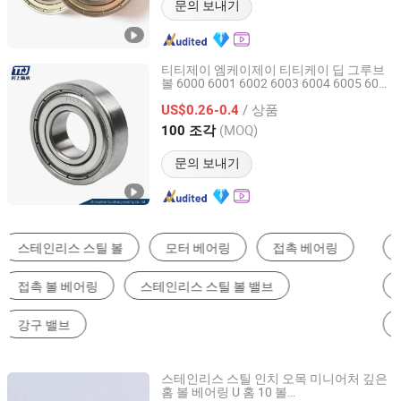
문의 보내기
티티제이 엠케이제이 티티케이 딥 그루브
볼 6000 6001 6002 6003 6004 6005 6006
Zhongshan Cunshang Bearing Co., Itd
6007 6008 6009 미니어처 소형 크롬 강 라
/ 상품
디얼 하중 베어링
US$0.26-0.4
Guangdong, China
이후 2026
(MOQ)
100 조각
문의 보내기
깊은 홈 볼 베어링
앵귤러 콘택트 볼 베어링
원통형 롤러 베어링
자동차 베어링
베개 블록 베어링
구면 롤러 베어링
스테인리스 스틸 인치 오목 미니어처 깊은
홈 볼 베어링 U 홈 10 볼
Zhangzhou Runstar Bearings Manufacturing Co., Ltd.