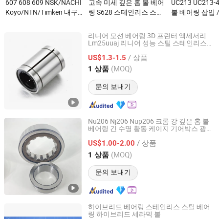
607 608 609 NSK/NACHI
고속 미세 깊은 홈 볼 베어
UC213 UC213-40
Koyo/NTN/Timken 내구
링 S628 스테인리스 스틸
볼 베어링 삽입 /
성 있는 탄소강 Z Z 2RS 밀
미용 장비용 6001 6002
링 / Whb / ISO
폐형 미니어처 볼 베어링
6003 6004 6005이(가) 무
철이(가) 무엇
리니어 모션 베어링 3D 프린터 액세서리
전동 공구 도매이(가) 무
엇인가요?
Lm25uuaj 리니어 성능 스틸 스테인리스
Lishui Dinglong Bearing Co., Ltd.
미터 플랜지 볼 롤러 오토 볼 베어링
엇인가요?
/ 상품
US$1.3-1.5
Zhejiang, China
이후 2025
(MOQ)
1 상품
문의 보내기
Nu206 Nj206 Nup206 크롬 강 깊은 홈 볼
베어링 긴 수명 황동 케이지 기어박스 광산
Bofa Import and Export Co., Ltd.
기계 사용
/ 상품
US$1.00-2.00
Hongkong, Hongkong_China
이후 2025
(MOQ)
1 상품
문의 보내기
하이브리드 베어링 스테인리스 스틸 베어
링 하이브리드 세라믹 볼
Haining Vod Solar Energy Industry Co., Ltd.