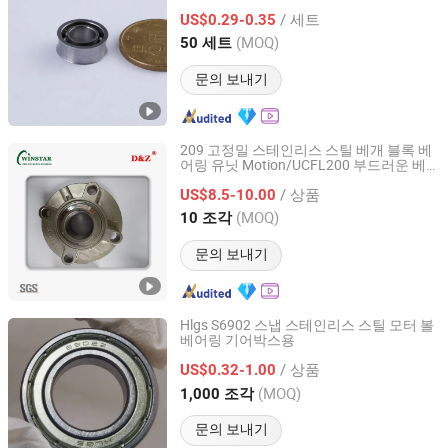
6.35*12.7*4.762mm Sr188u Sr188kk 요
/ 세트
요 및 피젯 스피너 OEM ODM
US$0.29-0.35
Fujian, China
이후 2023
(MOQ)
50 세트
문의 보내기
209 고정밀 스테인리스 스틸 베개 블록 베
어링 유닛 Motion/UCFL200 부드러운 베
Linxi County Weishida Bearing Manufacture Co., Ltd
어링 베개 블록 장착 볼 Bearing/UC205 삽
/ 상품
입 베어링
US$8.5-10.00
Hebei, China
이후 2025
(MOQ)
10 조각
문의 보내기
Hlgs S6902 스냅 스테인리스 스틸 모터 볼
베어링 기어박스용
Ningbo Zhenhai Hualei Bearing Co., Ltd
/ 상품
US$0.32-1.00
Zhejiang, China
이후 2024
(MOQ)
1,000 조각
문의 보내기