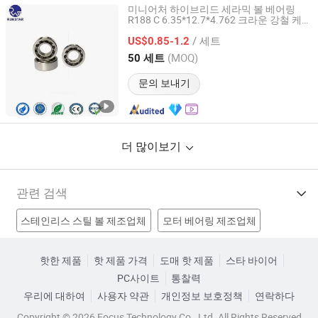
미니어처 하이브리드 세라믹 볼 베어링
R188 C 6.35*12.7*4.762 크라운 강철 케이
Zhangzhou Runstar Bearings Manufacturing Co., Ltd.
지 10 Si3n4 피젯 스피너용 볼 OEM ODM
/ 세트
US$0.85-1.2
Fujian, China
이후 2023
(MOQ)
50 세트
문의 보내기
더 많이보기
관련 검색
스테인리스 스틸 볼 제조업체
모터 베어링 제조업체
접촉 베어링 제조업체
접촉 볼 베어링 제조업체
핫한 제품
핫 제품 가격
도매 핫 제품
스타 바이어
PC사이트
통찰력
스테인리스 스틸 볼 밸브 공장
강구 밸브 공장
우리에 대하여
사용자 약관
개인정보 보호정책
연락하다
고품질 볼 베어링 공장
고정밀 베어링 공장
휠 베어링 가격
Copyright © 2026 Focus Technology Co., Ltd. All Rights Reserved