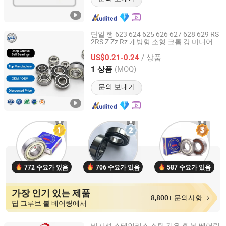
단일 행 623 624 625 626 627 628 629 RS
2RS Z Zz Rz 개방형 소형 크롬 강 미니어처
Liaocheng Guanzhe Import and Export Trade Co., Ltd.
깊은 홈 볼 베어링
/ 상품
US$0.21-0.24
Shandong, China
이후 2020
(MOQ)
1 상품
문의 보내기
772 수요가 있음
706 수요가 있음
587 수요가 있음
가장 인기 있는 제품
8,800+ 문의사항
딥 그루브 볼 베어링에서