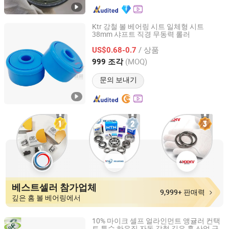
Ktr 강철 볼 베어링 시트 일체형 시트
38mm 샤프트 직경 무동력 롤러
Guangzhou Yuechen Mechanical and Electrical
Equipment Co., Ltd.
/ 상품
US$0.68-0.7
(MOQ)
999 조각
Guangdong, China
이후 2024
문의 보내기
베스트셀러 참가업체
9,999+ 판매력
깊은 홈 볼 베어링에서
10% 마이크 셀프 얼라인먼트 앵귤러 컨택
트 특수 하우징 자동 강철 깊은 홈 산업 구