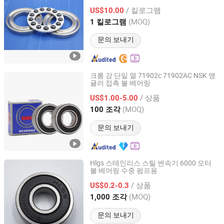
/ 킬로그램
US$10.00
Zhejiang, China
이후 2024
(MOQ)
1 킬로그램
문의 보내기
크롬 강 단일 열 71902c 71902AC NSK 앵
귤러 접촉 볼 베어링
Huhai Bearing Manufacturing (Shandong Province) Co.,
Ltd.
/ 상품
US$1.00-5.00
(MOQ)
100 조각
Shandong, China
이후 2025
문의 보내기
Hlgs 스테인리스 스틸 변속기 6000 모터
볼 베어링 수중 펌프용
Ningbo Zhenhai Hualei Bearing Co., Ltd
/ 상품
US$0.2-0.3
Zhejiang, China
이후 2024
(MOQ)
1,000 조각
문의 보내기