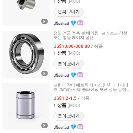
Zhejiang, China
이후 2025
(MOQ)
1 상품
문의 보내기
정밀 앵글 접촉 볼 베어링 - 프레스드 강철
또는 황동 케이지 옵션
Lierda Industry (Dalian) Co., Ltd.
/ 상품
US$10.00-300.00
Liaoning, China
이후 2025
(MOQ)
1 상품
문의 보내기
프린터 장비 메트릭 사이즈 (LM...UU 시리
즈 25mm) 선형 슬라이딩 모션 성능 강철
Lishui Dinglong Bearing Co., Ltd.
스테인리스 메트릭 플랜지 볼 롤러 자동 베
/ 상품
어링
US$1.2-1.5
Zhejiang, China
이후 2025
(MOQ)
1 상품
문의 보내기