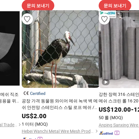
문의 보내기
문의 보내기
Certified
 메쉬 직조
강한 장력 316 스테
 응용을 위한
공장 가격 동물원 와이어 메쉬 녹색 벽 메
메쉬 스크린 롤 16 20 2
쉬 안전망 스테인리스 스틸 로프 메쉬 /
쉬
US$
120.00
-
1
와이어 로프 직조 조류 우리 메쉬
US$
2.00
50 롤
(MOQ)
1 미터
(MOQ)
Qingdao Bozhan International Trade Co., Ltd
Hebei Wanchi Metal Wire Mesh Products Co., Ltd.