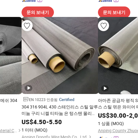
문의 보내기
문의 보내기
Certified
EN 10223 인증됨
메쉬 304
아마존 공급자 평직 Ss
304 316 904L 430 스테인리스 스틸 알루
스 스틸 엮은 와이어
미늄 구리 니켈 티타늄 은 텅스텐 몰리브
US$
30.00
-
2,
덴 모넬 인코넬 니크롬 하스텔로이 2-
US$
4.50
-
5.50
1 상품
(MOQ)
3500 메쉬 필터 직조 와이어 메쉬
1 미터
(MOQ)
Shandong Bangman New Material Co., Ltd.
Anping Dongfu Wire Mesh Co., Ltd.