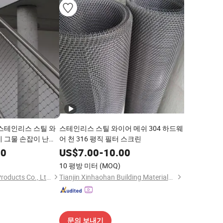
 스테인리스 스틸 와
스테인리스 스틸 와이어 메쉬 304 하드웨
시 그물 손잡이 난간
어 천 316 평직 필터 스크린
식 건물
00
US$
7.00
-
10.00
)
10 평방 미터
(MOQ)
Hebei Weiyue Metal Products Co., Ltd.
Tianjin Xinhaohan Building Materials Technology Co., Ltd.
문의 보내기