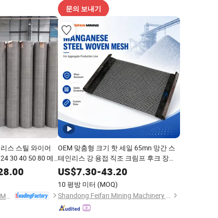
문의 보내기
인리스 스틸 와이어
OEM 맞춤형 크기 핫 세일 65mn 망간 스
4 30 40 50 80 메
테인리스 강 용접 직조 크림프 후크 장착
고내마모성 채석장 광산 집합체 진동 스
28.00
US$
7.30
-
43.20
크린 와이어 메쉬
10 평방 미터
(MOQ)
Shandong Feifan Mining Machinery Co., Ltd
Anping Sanxing Wire Mesh Factory