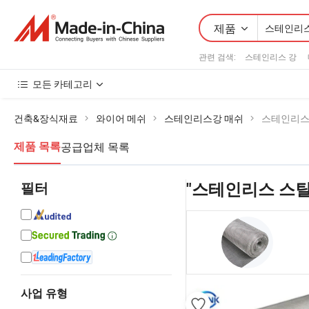
제품
관련 검색:
스테인리스 강
모든 카테고리
건축&장식재료
와이어 메쉬
스테인리스강 매쉬
스테인리스
공급업체 목록
제품 목록
필터
"스테인리스 스틸
사업 유형