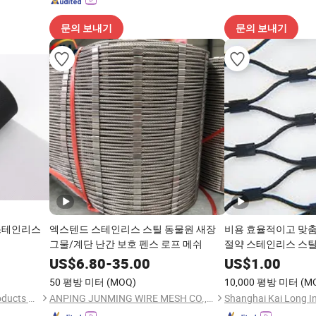
문의 보내기
문의 보내기
 스테인리스
엑스텐드 스테인리스 스틸 동물원 새장
비용 효율적이고 맞춤
그물/계단 난간 보호 펜스 로프 메쉬
절약 스테인리스 스틸
US$
6.80
-
35.00
US$
1.00
50 평방 미터
(MOQ)
10,000 평방 미터
(M
Foshan Hange Hardware Products Co., Ltd.
ANPING JUNMING WIRE MESH CO., LTD.