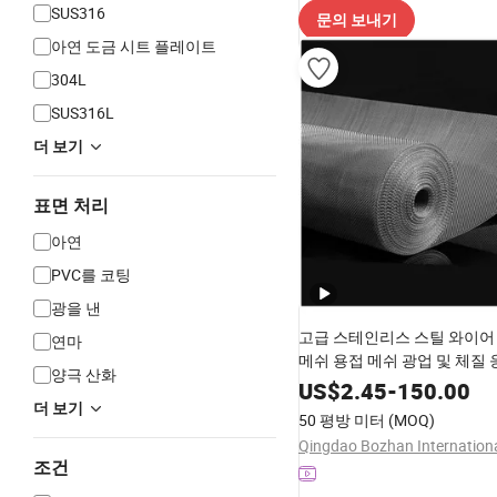
SUS316
문의 보내기
아연 도금 시트 플레이트
304L
SUS316L
더 보기
표면 처리
아연
PVC를 코팅
광을 낸
고급 스테인리스 스틸 와이어
연마
메쉬 용접 메쉬 광업 및 체질
양극 산화
와이어 메쉬
US$
2.45
-
150.00
더 보기
50 평방 미터
(MOQ)
조건