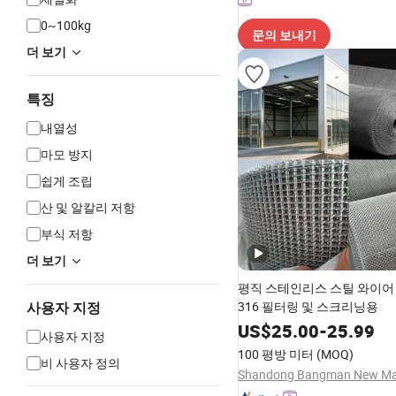
0~100kg
문의 보내기
더 보기
특징
내열성
마모 방지
쉽게 조립
산 및 알칼리 저항
부식 저항
더 보기
평직 스테인리스 스틸 와이어 
316 필터링 및 스크리닝용
사용자 지정
US$
25.00
-
25.99
사용자 지정
100 평방 미터
(MOQ)
비 사용자 정의