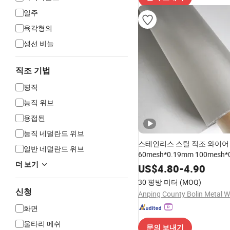
일주
육각형의
생선 비늘
직조 기법
평직
능직 위브
용접된
능직 네덜란드 위브
스테인리스 스틸 직조 와이어
일반 네덜란드 위브
60mesh*0.19mm 100mesh
더 보기
직조 304 스테인리스 스틸 
US$
4.80
-
4.90
30 평방 미터
(MOQ)
신청
화면
울타리 메쉬
문의 보내기