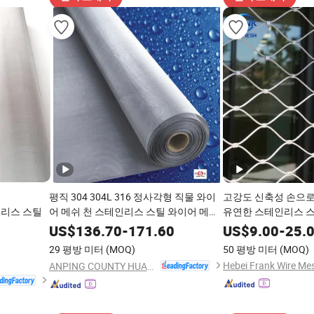
평직 304 304L 316 정사각형 직물 와이
고강도 신축성 손으로 짠
인리스 스틸
어 메쉬 천 스테인리스 스틸 와이어 메쉬
유연한 스테인리스 스
필터 및 산업용
이블 로프 메쉬 낙상 
US$
136.70
-
171.60
US$
9.00
-
25.
호 작업용
29 평방 미터
(MOQ)
50 평방 미터
(MOQ)
ANPING COUNTY HUAXING WIRE MESH CO., LTD.