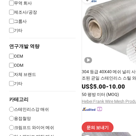
무역 회사
제조사/공장
그룹사
기타
연구개발 역량
OEM
ODM
304 등급 40X40 메쉬 널리
자체 브랜드
조된 균일 스테인리스 스틸 
기타
이드 메쉬 모기 곤충 스크린 
US$
5.00
-
10.00
50 평방 미터
(MOQ)
카테고리
스테인리스강 매쉬
용접철망
크림프드 와이어 메쉬
문의 보내기