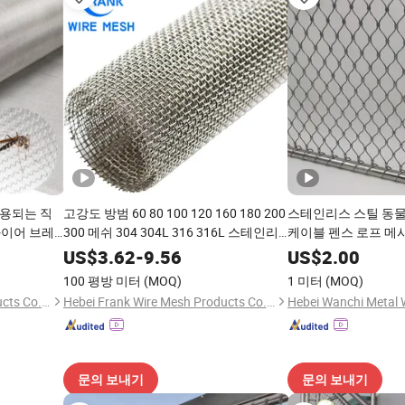
 사용되는 직
고강도 방범 60 80 100 120 160 180 200
스테인리스 스틸 동물
와이어 브레
300 메쉬 304 304L 316 316L 스테인리
케이블 펜스 로프 메
네트
스 스틸 평직 와이어 메쉬 건물 문과 창 방
US$
3.62
-
9.56
US$
2.00
범 그물
100 평방 미터
(MOQ)
1 미터
(MOQ)
Hebei Frank Wire Mesh Products Co., Ltd.
Hebei Frank Wire Mesh Products Co., Ltd.
문의 보내기
문의 보내기