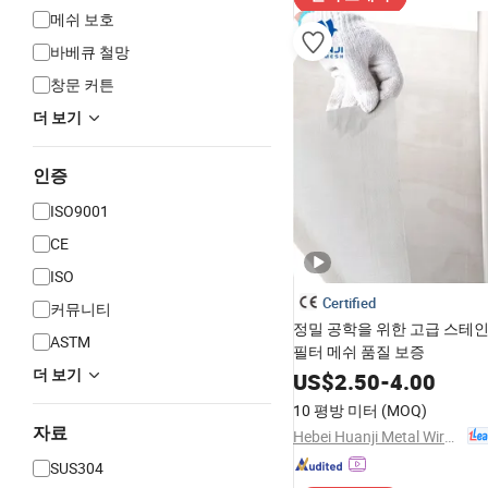
메쉬 보호
바베큐 철망
창문 커튼
더 보기
인증
ISO9001
CE
ISO
Certified
커뮤니티
정밀 공학을 위한 고급 스테
ASTM
필터 메쉬 품질 보증
더 보기
US$
2.50
-
4.00
10 평방 미터
(MOQ)
자료
Hebei Huanji Metal Wire Mesh Co., Ltd.
SUS304