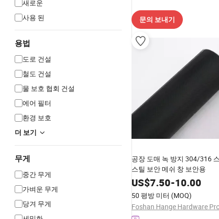
새로운
사용 된
문의 보내기
용법
도로 건설
철도 건설
물 보호 협회 건설
에어 필터
환경 보호
더 보기
무게
공장 도매 녹 방지 304/316
스틸 보안 메쉬 창 보안용
중간 무게
US$
7.50
-
10.00
가벼운 무게
50 평방 미터
(MOQ)
당겨 무게
세밀화