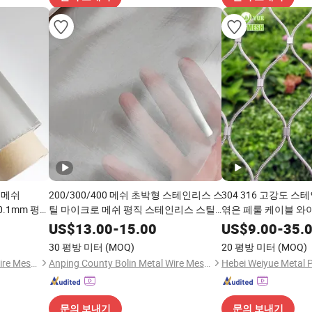
 메쉬
200/300/400 메쉬 초박형 스테인리스 스
304 316 고강도 
*0.1mm 평직
틸 마이크로 메쉬 평직 스테인리스 스틸
엮은 페룰 케이블 와
와이어 메쉬
필터 메쉬 스크린
울타리/ 새장/ 고고도
US$
13.00
-
15.00
US$
9.00
-
35.
류사육장 메쉬
30 평방 미터
(MOQ)
20 평방 미터
(MOQ)
Anping County Bolin Metal Wire Mesh Co., Ltd.
Anping County Bolin Metal Wire Mesh Co., Ltd.
문의 보내기
문의 보내기