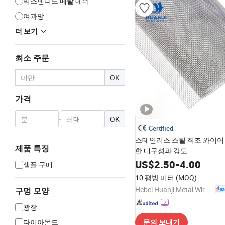
익스팬디드 메탈 메쉬
여과망
더 보기
최소 주문
OK
가격
-
OK
Certified
스테인리스 스틸 직조 와이어
제품 특징
한 내구성과 강도
US$
2.50
-
4.00
샘플 구매
10 평방 미터
(MOQ)
Hebei Huanji Metal Wire Mesh Co., Ltd.
구멍 모양
광장
다이아몬드
문의 보내기