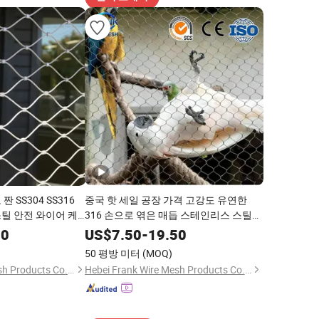
 SS304 SS316
중국 핫 세일 공장 가격 고강도 유연한
틸 안전 와이어 케
316 손으로 엮은 매듭 스테인리스 스틸
방지 및 야외 건설 보
케이블 로프 메쉬 동물원 보안 울타리 조
00
US$
7.50
-
19.50
류 보호망
50 평방 미터
(MOQ)
Hebei Frank Wire Mesh Products Co., Ltd.
Hebei Frank Wire Mesh Products Co., Ltd.