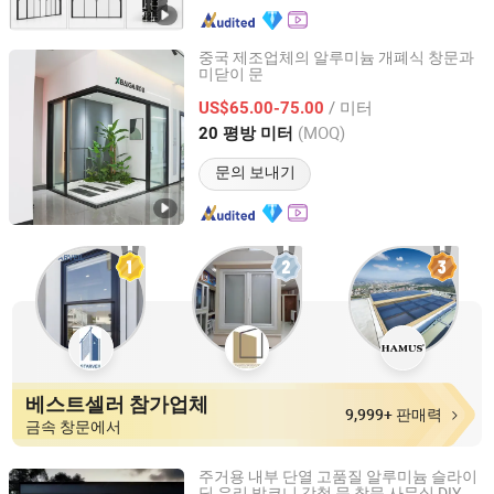
중국 제조업체의 알루미늄 개폐식 창문과
미닫이 문
Jiangxi Jinpeng Aluminium Industry Co., Ltd.
/ 미터
US$65.00-75.00
Jiangxi, China
이후 2019
(MOQ)
20 평방 미터
문의 보내기
베스트셀러 참가업체
9,999+ 판매력
금속 창문에서
주거용 내부 단열 고품질 알루미늄 슬라이
딩 유리 발코니 강철 문 창문 사무실 DIY