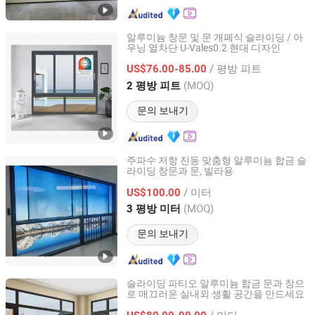
알루미늄 창문 및 문 개폐식 슬라이딩 / 아
우닝 열차단 U-Vales0.2 현대 디자인
Yuxinyuntong(Tianjin) Technology Co., Ltd
/ 평방 피트
US$76.00-85.00
Tianjin, China
이후 2024
(MOQ)
2 평방 피트
문의 보내기
주파수 저항 진동 맞춤형 알루미늄 합금 슬
라이딩 창문과 문, 빌라용
GD OVOSD Doors & Windows Industrial Co., Ltd.
/ 미터
US$100.00
Guangdong, China
이후 2026
(MOQ)
3 평방 미터
문의 보내기
슬라이딩 파티오 알루미늄 합금 문과 창으
로 매끄러운 실내외 생활 공간을 만드세요
Yantai Econstruction Trade Co., Ltd.
/ 미터