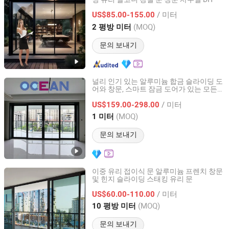
Guangzhou Xiya Building Material Co., Ltd.
/ 미터
US$85.00-155.00
Guangdong, China
이후 2020
(MOQ)
2 평방 미터
문의 보내기
널리 인기 있는 알루미늄 합금 슬라이딩 도
어와 창문, 스마트 잠금 도어가 있는 모든
Sichuan Pacific Ocean Internation Trade Co. Ltd.
가정의 방에 꼭 필요한 알루미늄 합금 도어
/ 미터
와 창문
US$159.00-298.00
Sichuan, China
이후 2025
(MOQ)
1 미터
문의 보내기
이중 유리 접이식 문 알루미늄 프렌치 창문
및 힌지 슬라이딩 스태킹 유리 문
QINGDAO ROCKY GROUP CO., LTD
/ 미터
US$60.00-110.00
Shandong, China
이후 2021
(MOQ)
10 평방 미터
문의 보내기