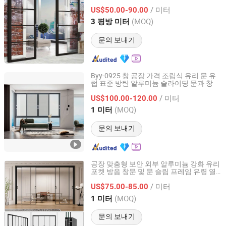
/ 미터
US$50.00-90.00
Guangdong, China
이후 2015
(MOQ)
3 평방 미터
문의 보내기
Byy-0925 창 공장 가격 조립식 유리 문 유
럽 표준 방탄 알루미늄 슬라이딩 문과 창
Shandong Baiyiyuan Doors and Windows Co., Ltd.
/ 미터
US$100.00-120.00
Shandong, China
이후 2024
(MOQ)
1 미터
문의 보내기
공장 맞춤형 보안 외부 알루미늄 강화 유리
포켓 방음 창문 및 문 슬림 프레임 유령 열
Chengdu Shufeng Doors and Windows Co., Ltd.
차단 알루미늄 슬라이딩 유리 문
/ 미터
US$75.00-85.00
Sichuan, China
이후 2025
(MOQ)
1 미터
문의 보내기