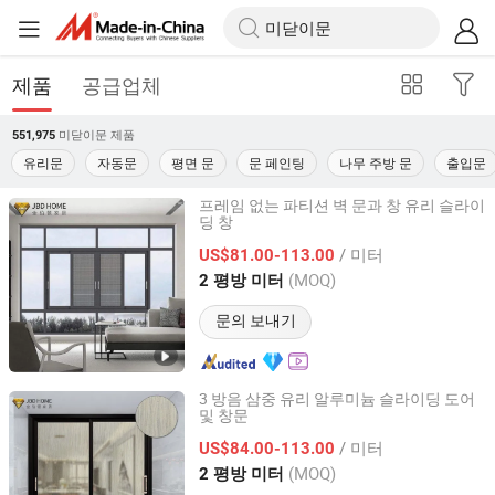
제품
공급업체
미닫이문
제품
551,975
유리문
자동문
평면 문
문 페인팅
나무 주방 문
출입문
프레임 없는 파티션 벽 문과 창 유리 슬라이
딩 창
Foshan City JBD Home Building Material Co., Ltd.
/ 미터
US$81.00-113.00
Guangdong, China
이후 2016
(MOQ)
2 평방 미터
문의 보내기
3 방음 삼중 유리 알루미늄 슬라이딩 도어
및 창문
Foshan City JBD Home Building Material Co., Ltd.
/ 미터
US$84.00-113.00
Guangdong, China
이후 2016
(MOQ)
2 평방 미터