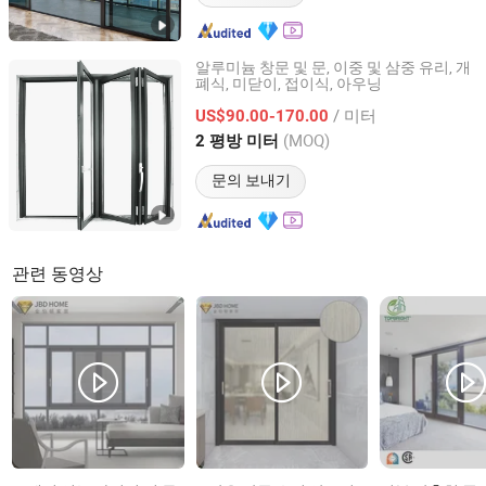
알루미늄 창문 및 문, 이중 및 삼중 유리, 개
폐식, 미닫이, 접이식, 아우닝
Yuxinyuntong(Tianjin) Technology Co., Ltd
/ 미터
US$90.00-170.00
Tianjin, China
이후 2024
(MOQ)
2 평방 미터
문의 보내기
관련 동영상