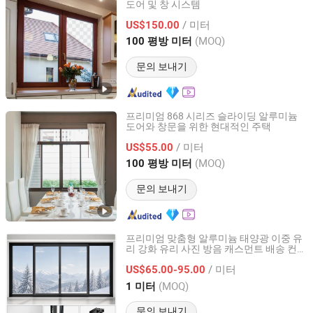
도어 및 창 시스템
ZYF International Commercial (Suzhou) Co., Ltd.
/ 미터
US$150.00
Jiangsu, China
이후 2025
(MOQ)
100 평방 미터
문의 보내기
프리미엄 868 시리즈 슬라이딩 알루미늄
도어와 창문을 위한 현대적인 주택
ZYF International Commercial (Suzhou) Co., Ltd.
/ 미터
US$55.00
Jiangsu, China
이후 2025
(MOQ)
100 평방 미터
문의 보내기
프리미엄 맞춤형 알루미늄 태양광 이중 유
리 강화 유리 사진 방음 캐스먼트 배송 컨테
Chengdu Shufeng Doors and Windows Co., Ltd.
이너 주택 슬라이딩 알루미늄 창문
/ 미터
US$65.00-95.00
Sichuan, China
이후 2025
(MOQ)
1 미터
문의 보내기