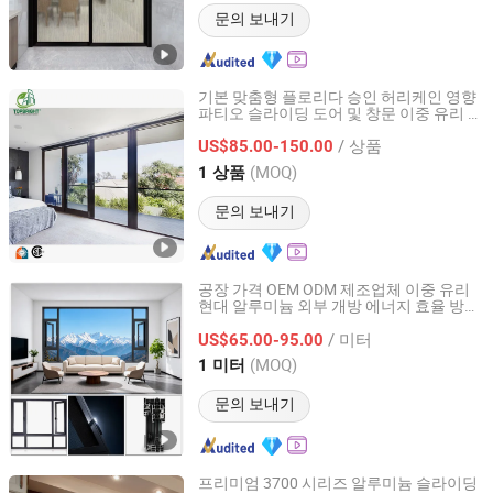
문의 보내기
기본 맞춤형 플로리다 승인 허리케인 영향
파티오 슬라이딩 도어 및 창문 이중 유리 고
Guangzhou Topbright Building Materials Co.,Ltd
품질 슬라이딩 도어 주택용
/ 상품
US$85.00-150.00
Guangdong, China
이후 2013
(MOQ)
1 상품
문의 보내기
공장 가격 OEM ODM 제조업체 이중 유리
현대 알루미늄 외부 개방 에너지 효율 방음
Chengdu Shufeng Doors and Windows Co., Ltd.
열 차단 주거용 알루미늄 케이스 창문
/ 미터
US$65.00-95.00
Sichuan, China
이후 2025
(MOQ)
1 미터
문의 보내기
프리미엄 3700 시리즈 알루미늄 슬라이딩