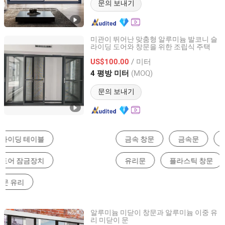
문의 보내기
미관이 뛰어난 맞춤형 알루미늄 발코니 슬
라이딩 도어와 창문을 위한 조립식 주택
GD OVOSD Doors & Windows Industrial Co., Ltd.
/ 미터
US$100.00
Guangdong, China
이후 2026
(MOQ)
4 평방 미터
문의 보내기
금속 창문
금속문
알루미늄 프로파일
유리문
플라스틱 창문
자동문
알루미늄 미닫이 창문과 알루미늄 이중 유
리 미닫이 문
Foshan Kesenbao Doors and Windows Co., Ltd.