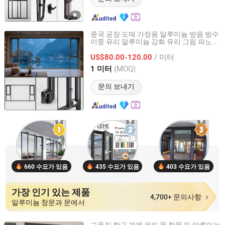
중국 공장 도매 가정용 알루미늄 방음 방수
이중 유리 알루미늄 강화 유리 그림 파노라
Chengdu Shufeng Doors and Windows Co., Ltd.
마 알루미늄 슬라이딩 창
/ 미터
US$80.00-120.00
Sichuan, China
이후 2025
(MOQ)
1 미터
문의 보내기
660 수요가 있음
435 수요가 있음
403 수요가 있음
가장 인기 있는 제품
4,700+ 문의사항
알루미늄 창문과 문에서