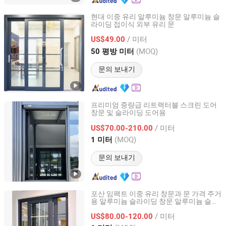
현대 이중 유리 알루미늄 창문 알루미늄 슬
라이딩 접이식 외부 유리 문
Anhui Lagunas Doors and Windows Manufacture Co., Ltd.
/ 미터
US$49.00
Anhui, China
이후 2021
(MOQ)
50 평방 미터
문의 보내기
프리미엄 중량급 리트랙터블 스크린 도어
창문 및 슬라이딩 도어용
Shenzhen Muchuan Decoration Co., Ltd.
/ 미터
US$70.00-210.00
Guangdong, China
이후 2024
(MOQ)
1 미터
문의 보내기
포산 임팩트 이중 유리 창문과 문 가격 주거
용 알루미늄 슬라이딩 창문 알루미늄 슬라
Guangzhou Wintong Aluminium Products Co., Ltd.
이딩 창문과 방충망 홈 장식
/ 미터
US$80.00-120.00