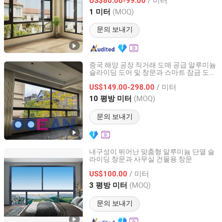
US$80.00-99.00
Shandong, China
이후 2026
(MOQ)
1 미터
문의 보내기
중국 해양 공장 직거래 도매 공급 알루미늄
슬라이딩 도어 및 창문과 스마트 잠금 도어,
Sichuan Pacific Ocean Internation Trade Co. Ltd.
방용 알루미늄 방음 도어 및 창문
/ 미터
US$149.00-298.00
Sichuan, China
이후 2025
(MOQ)
10 평방 미터
문의 보내기
내구성이 뛰어난 맞춤형 알루미늄 단열 슬
라이딩 창문과 사무실 건물용 창문
GD OVOSD Doors & Windows Industrial Co., Ltd.
/ 미터
US$100.00
Guangdong, China
이후 2026
(MOQ)
3 평방 미터
문의 보내기