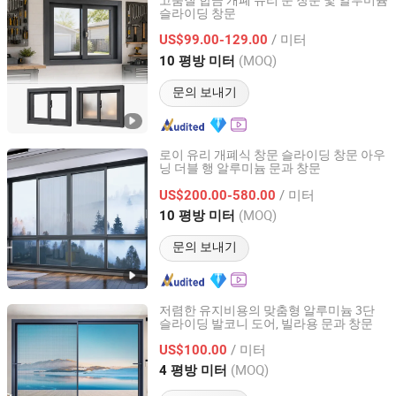
고품질 합금 개폐 유리 문 창문 및 알루미늄
슬라이딩 창문
Fujian Degao Intelligent Technology Co., Ltd.
/ 미터
US$99.00-129.00
Fujian, China
이후 2026
(MOQ)
10 평방 미터
문의 보내기
로이 유리 개폐식 창문 슬라이딩 창문 아우
닝 더블 행 알루미늄 문과 창문
Sichuan Feiyu Windows & Doors Co., Ltd.
/ 미터
US$200.00-580.00
Sichuan, China
이후 2025
(MOQ)
10 평방 미터
문의 보내기
저렴한 유지비용의 맞춤형 알루미늄 3단
슬라이딩 발코니 도어, 빌라용 문과 창문
GD OVOSD Doors & Windows Industrial Co., Ltd.
/ 미터
US$100.00
Guangdong, China
이후 2026
(MOQ)
4 평방 미터