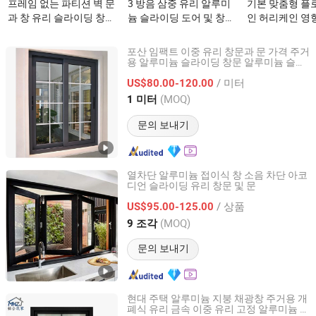
프레임 없는 파티션 벽 문
3 방음 삼중 유리 알루미
기본 맞춤형 플
과 창 유리 슬라이딩 창이
늄 슬라이딩 도어 및 창문
인 허리케인 영
(가) 무엇인가요?
이(가) 무엇인가요?
슬라이딩 도어 
중 유리 고품질
포산 임팩트 이중 유리 창문과 문 가격 주거
도어 주택용이(
용 알루미늄 슬라이딩 창문 알루미늄 슬라
Guangzhou Wintong Aluminium Products Co., Ltd.
이딩 창문과 스크린 홈 장식
가요?
/ 미터
US$80.00-120.00
Guangdong, China
이후 2008
(MOQ)
1 미터
문의 보내기
열차단 알루미늄 접이식 창 소음 차단 아코
디언 슬라이딩 유리 창문 및 문
Hamon Industry CO.,LTD.
/ 상품
US$95.00-125.00
Guangdong, China
이후 2022
(MOQ)
9 조각
문의 보내기
현대 주택 알루미늄 지붕 채광창 주거용 개
폐식 유리 금속 이중 유리 고정 알루미늄 시
Minghe Zhujia (Huizhou) Home Building Materials Co.,