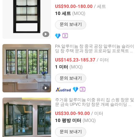
스템 창문 목재 알루미늄 창문 도어 PVC 슬
Ltd.
/ 세트
라이딩 창문
US$90.00-180.00
(MOQ)
10 세트
Guangdong, China
이후 2026
문의 보내기
PA 알루미늄 창 중국 공장 알루미늄 슬라이
딩 창 주택 문과 창문 프로파일 프로젝트 알
Guangdong Baishan Furniture Co., Ltd.
루미늄 창
/ 미터
US$145.23-185.37
Guangdong, China
이후 2018
(MOQ)
1 미터
문의 보내기
주거용 알루미늄 이중 유리 집 스윙 창문 및
문 금속 UPVC 차양 창문 개폐 슬라이딩 유
QINGDAO ROCKY GROUP CO., LTD
리 창문
/ 미터
US$30.00-90.00
Shandong, China
이후 2021
(MOQ)
10 평방 미터
문의 보내기