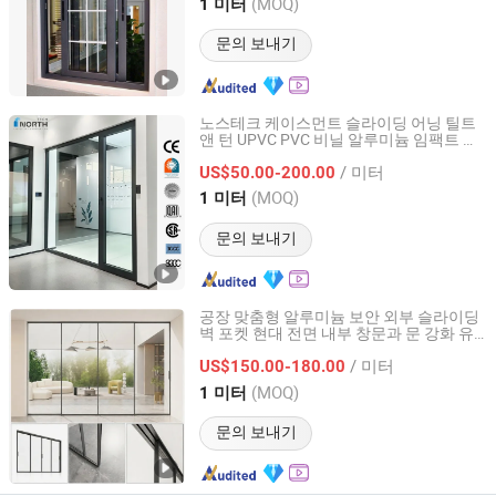
Guangdong, China
이후 2008
(MOQ)
1 미터
문의 보내기
노스테크 케이스먼트 슬라이딩 어닝 틸트
앤 턴 UPVC PVC 비닐 알루미늄 임팩트 창
Beijing Bright View Windows and Glass Co., Ltd.
문과 문 NFRC NAMI CE QAI 인증
/ 미터
US$50.00-200.00
Beijing, China
이후 2009
(MOQ)
1 미터
문의 보내기
공장 맞춤형 알루미늄 보안 외부 슬라이딩
벽 포켓 현대 전면 내부 창문과 문 강화 유
Chengdu Shufeng Doors and Windows Co., Ltd.
리 고스트 알루미늄 슬라이딩 도어
/ 미터
US$150.00-180.00
Sichuan, China
이후 2025
(MOQ)
1 미터
문의 보내기