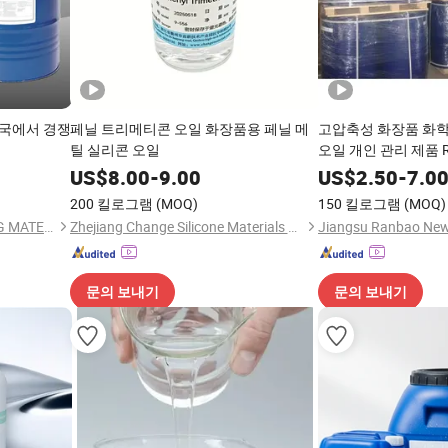
국에서 경쟁
페닐 트리메티콘 오일 화장품용 페닐 메
고압축성 화장품 화학
틸 실리콘 오일
오일 개인 관리 제품 RB-
저가
US$
8.00
-
9.00
US$
2.50
-
7.0
200 킬로그램
(MOQ)
150 킬로그램
(MOQ)
KAIFENG HITAKOL BUILDING MATERIAL CO., LTD.
Zhejiang Change Silicone Materials Co., Ltd.
문의 보내기
문의 보내기