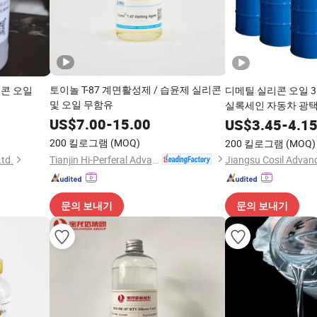
토이놀 T-87 계면활성제 / 습윤제 실리콘
리콘 오일
디메틸 실리콘 오일 3
및 오일 무함유
실록세인 자동차 광
US$
7.00
-
15.00
US$
3.45
-
4.1
200 킬로그램
(MOQ)
200 킬로그램
(MOQ)
Tianjin Hi-Perferal Advanced Materials Co., Ltd.
Ltd.
문의 보내기
문의 보내기