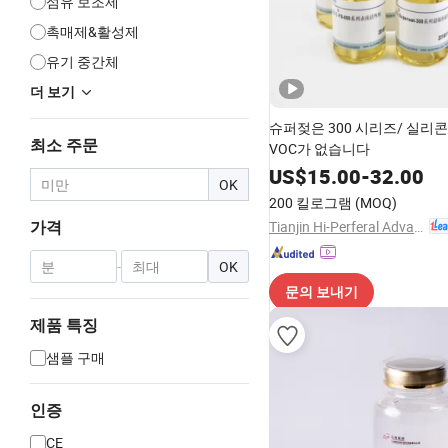
섬유 보조제
촉매제&활성제
유기 중간체
더 보기
슈퍼젖은 300 시리즈/ 실리콘,
최소 주문
VOC가 없습니다
US$
15.00
-
32.00
OK
200 킬로그램
(MOQ)
Tianjin Hi-Perferal Advanced Materials Co., Ltd.
가격
-
OK
문의 보내기
제품 특징
샘플 구매
인증
CE