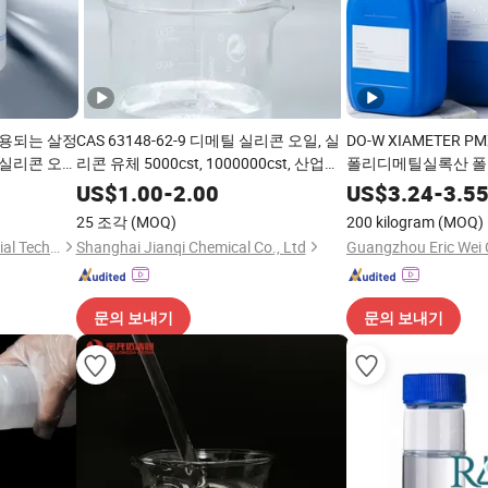
용되는 살정
CAS 63148-62-9 디메틸 실리콘 오일, 실
DO-W XIAMETER P
실리콘 오일
리콘 유체 5000cst, 1000000cst, 산업용
폴리디메틸실록산 
폴리디메틸실록산,
US$
1.00
-
2.00
US$
3.24
-
3.5
25 조각
(MOQ)
200 kilogram
(MOQ)
Hangzhou Silway New Material Technology Co., Ltd.
Shanghai Jianqi Chemical Co., Ltd
문의 보내기
문의 보내기