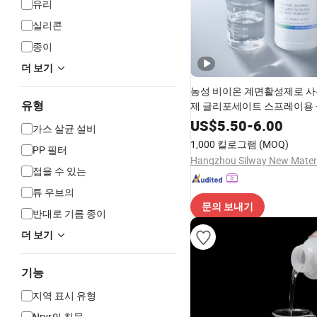
유리
실리콘
종이
더 보기
농성 비이온 계면활성제로 사
유형
제 글리포세이트 스프레이용 
Silway 247
US$
5.50
-
6.00
가스 살균 설비
1,000 킬로그램
(MOQ)
PP 필터
접을 수 있는
튜 우브의
문의 보내기
반대로 기름 종이
더 보기
기능
지역 표시 유형
Nrvr의 침묵