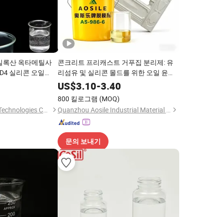
ic 실록산 옥타메틸사
콘크리트 프리캐스트 거푸집 분리제: 유
4 실리콘 오일
리섬유 및 실리콘 몰드를 위한 오일 윤활
제
0
US$
3.10
-
3.40
800 킬로그램
(MOQ)
Anhui Zinca Silicone Technologies Co., Ltd
Quanzhou Aosile Industrial Material Co., Ltd.
문의 보내기