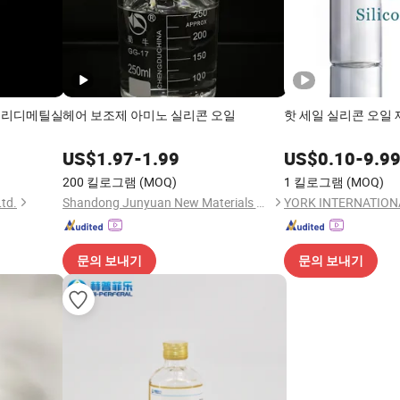
폴리디메틸실
헤어 보조제 아미노 실리콘 오일
핫 세일 실리콘 오일 
1
US$
1.97
-
1.99
US$
0.10
-
9.9
200 킬로그램
(MOQ)
1 킬로그램
(MOQ)
Ltd.
Shandong Junyuan New Materials Co., Ltd.
YORK INTERNATION
문의 보내기
문의 보내기