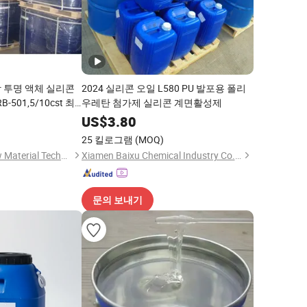
 투명 액체 실리콘
2024 실리콘 오일 L580 PU 발포용 폴리
501,5/10cst 최
우레탄 첨가제 실리콘 계면활성제
0
US$
3.80
25 킬로그램
(MOQ)
Jiangsu Ranbao New Material Technology Co., Ltd.
Xiamen Baixu Chemical Industry Co., Ltd
문의 보내기