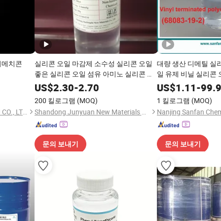
디메치콘
실리콘 오일 마감제 소수성 실리콘 오일
대량 생산 디메틸 실
좋은 실리콘 오일 섬유 아미노 실리콘 오
일 유제 비닐 실리콘
일
US$
2.30
-
2.70
US$
1.11
-
99.
200 킬로그램
(MOQ)
1 킬로그램
(MOQ)
HANGZHOU TIANKUN CHEM CO., LTD.
Shandong Junyuan New Materials Co., Ltd.
Nanjing Sanfan Chemi
문의 보내기
문의 보내기