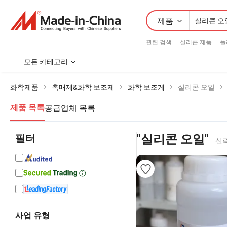
제품
관련 검색:
실리콘 제품
폴
모든 카테고리
화학제품
촉매제&화학 보조제
화학 보조게
실리콘 오일
공급업체 목록
제품 목록
필터
"실리콘 오일"
신뢰
사업 유형