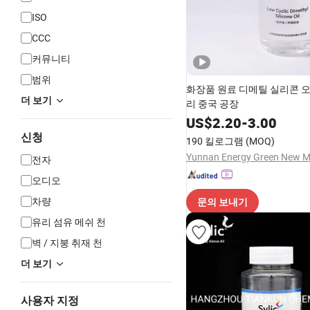
ISO
CCC
커뮤니티
범위
화장품 원료 디메틸 실리콘 오
더 보기
리 중국 공장
US$
2.20
-
3.00
신청
190 킬로그램
(MOQ)
전자
오디오
차량
문의 보내기
유리 섬유 메쉬 천
벽 / 지붕 취재 천
더 보기
사용자 지정