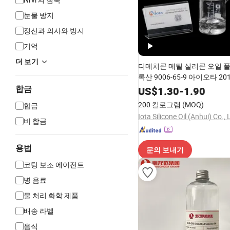
눈물 방지
정신과 의사와 방지
기억
더 보기
디메치콘 메틸 실리콘 오일 
록산 9006-65-9 아이오타 20
합금
US$
1.30
-
1.90
200 킬로그램
(MOQ)
합금
Iota Silicone Oil (Anhui) Co., 
비 합금
용법
문의 보내기
코팅 보조 에이전트
병 음료
물 처리 화학 제품
배송 라벨
음식