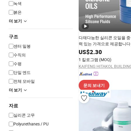
녹색
붉은
더 보기
구조
다재다능한 실리콘 오일을 중
력 있는 가격으로 제공합니다
센터 밀봉
US$
2.30
수직의
1 킬로그램
(MOQ)
수평
단일 엔드
전체 모바일
문의 보내기
더 보기
자료
실리콘 고무
Polyurethanes / PU