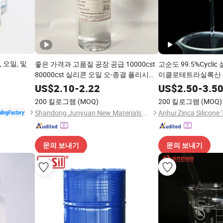
 오일, 및
좋은 가격과 고품질 공장 공급 10000cst
고순도 99.5%Cycl
80000cst 실리콘 오일 오-종결 폴리시메
이클로테트라실록산 D
틸실록사 CAS 70131-67-8
CAS 556-67-2
US$
2.10
-
2.22
US$
2.50
-
3.5
200 킬로그램
(MOQ)
200 킬로그램
(MOQ)
Shandong Junyuan New Materials Co., Ltd.
문의 보내기
문의 보내기