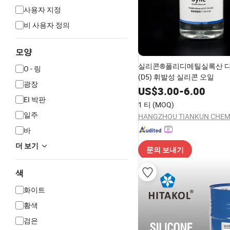
사용자 지정
비 사용자 정의
모양
실리콘®폴리디메틸실록산 
O - 링
(D5) 휘발성 실리콘 오일
광장
US$
3.00
-
6.00
EI 박판
1 티
(MOQ)
일주
바
더 보기
문의 보내기
색
화이트
황색
검은