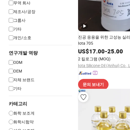
무역 회사
제조사/공장
그룹사
기타
진공 응용을 위한 고성능 실
개인/소호
Iota 705
US$
17.00
-
25.00
연구개발 역량
2 킬로그램
(MOQ)
ODM
Iota Silicone Oil (Anhui) Co., 
OEM
자체 브랜드
문의 보내기
기타
카테고리
화학 보조게
화학시험약