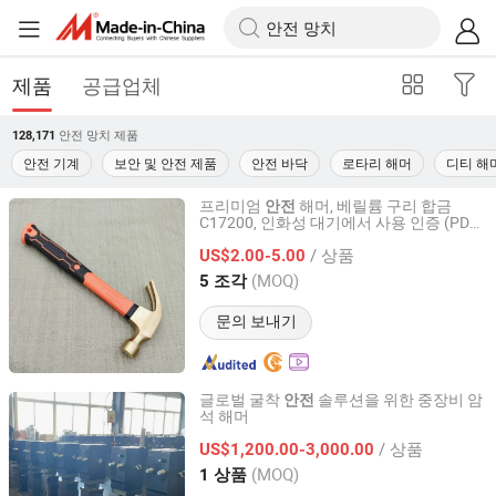
제품
공급업체
안전 망치
제품
128,171
안전 기계
보안 및 안전 제품
안전 바닥
로타리 해머
디티 해
프리미엄
해머, 베릴륨 구리 합금
안전
C17200, 인화성 대기에서 사용 인증 (PDF
Linyi Xuhong Machinery Tools Co.,Ltd,
보고서 제공)
/ 상품
US$2.00-5.00
Shandong, China
이후 2020
(MOQ)
5 조각
문의 보내기
글로벌 굴착
솔루션을 위한 중장비 암
안전
석 해머
Hebei Ruigong Hydraulic Machinery Co., Ltd.
/ 상품
US$1,200.00-3,000.00
Hebei, China
이후 2025
(MOQ)
1 상품