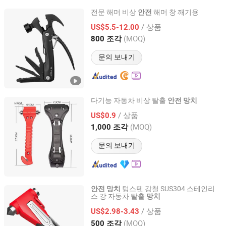
전문 해머 비상
해머 창 깨기용
안전
Sichuan Tools Corp., Ltd.
/ 상품
US$5.5-12.00
(MOQ)
800 조각
Sichuan, China
이후 2021
문의 보내기
다기능 자동차 비상 탈출
안전
망치
Wofu Fire & Security Equipment Co., Ltd.
/ 상품
US$0.9
(MOQ)
1,000 조각
Hunan, China
이후 2007
문의 보내기
텅스텐 강철 SUS304 스테인리
안전
망치
스 강 자동차 탈출
망치
Good Seller Co., Ltd.
/ 상품
US$2.98-3.43
Zhejiang, China
이후 2010
(MOQ)
500 조각