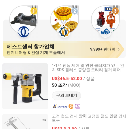
베스트셀러 참가업체
9,999+ 판매력
엔지니어링 & 건설 기계 부품에서
1-1/4 진동 제어 및
클러치가 있는 인
안전
치 SDS-플러스 중량급 로타리 철거 해머 드
ZHEJIANG SHALL TOOLS CO., LTD.
릴 3 드릴 비트와 함께 작동합니다
/ 상품
US$46.5-52.00
Zhejiang, China
이후 2022
(MOQ)
50 조각
문의 보내기
고정 철도 검사
고정밀 철도
검사
망치
안전
도구
Yue Rui International Trade (Shanghai) Co., Ltd.
/ 상품
US$2.3-3.00