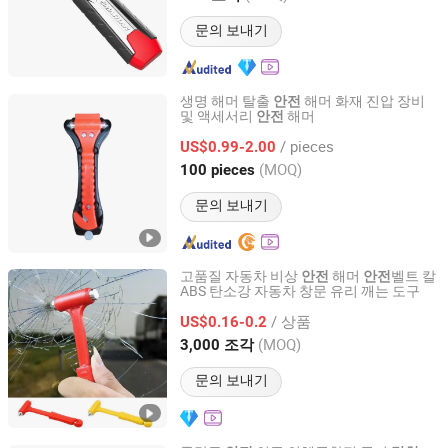
문의 보내기
생명 해머 탈출
해머 화재 진압 장비
안전
및 액세서리
해머
안전
Hangzhou Ansu Fire Equipment Co., Ltd
/ pieces
US$0.99-2.00
Zhejiang, China
이후 2024
(MOQ)
100 pieces
문의 보내기
고품질 자동차 비상
해머
벨트 칼
안전
안전
ABS 탄소강 자동차 창문 유리 깨는 도구
Shine Peak Group (HK) Limited
/ 상품
US$0.16-0.2
Hubei, China
이후 2015
(MOQ)
3,000 조각
문의 보내기