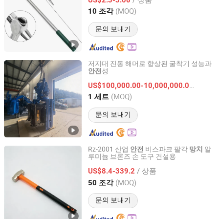
Shanghai, China
이후 2026
(MOQ)
10 조각
문의 보내기
저지대 진동 해머로 향상된 굴착기 성능과
성
안전
SHANGHAI YEKUN CONSTRUCTION MACHINERY CO.,
LTD.
US$100,000.00-10,000,000.00
/ 세트
(MOQ)
1 세트
Shanghai, China
이후 2018
문의 보내기
Rz-2001 산업
비스파크 팔각
알
안전
망치
루미늄 브론즈 손 도구 건설용
Hebei Ruizhi Nano Technology Co., Ltd
/ 상품
US$8.4-339.2
Hebei, China
이후 2026
(MOQ)
50 조각
문의 보내기