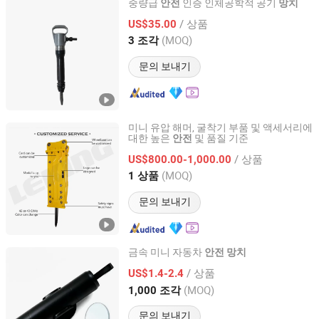
중량급
인증 인체공학적 공기
안전
망치
Zhejiang Jushan Machinery Co., Ltd.
/ 상품
US$35.00
(MOQ)
3 조각
Zhejiang, China
이후 2025
문의 보내기
미니 유압 해머, 굴착기 부품 및 액세서리에
대한 높은
및 품질 기준
안전
Shandong LeKing Machinery Manufacturing Co., Ltd.
/ 상품
US$800.00-1,000.00
Shandong, China
이후 2021
(MOQ)
1 상품
문의 보내기
금속 미니 자동차
안전
망치
SHUIFU HANYANG MACHINERY TECHNOLOGY CO., LTD
/ 상품
US$1.4-2.4
(MOQ)
1,000 조각
Yunnan, China
이후 2022
문의 보내기