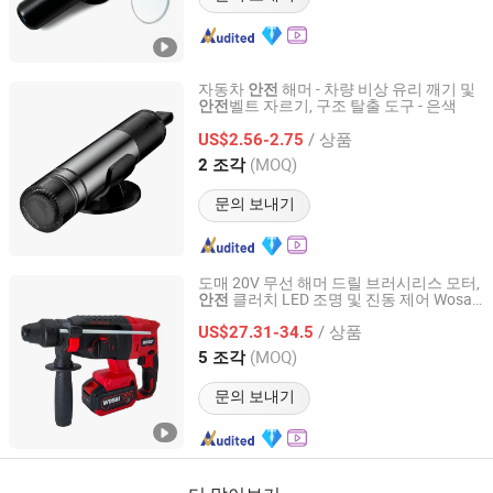
자동차
해머 - 차량 비상 유리 깨기 및
안전
벨트 자르기, 구조 탈출 도구 - 은색
안전
Colpoint Technology Limited
/ 상품
US$2.56-2.75
Guangdong, China
이후 2022
(MOQ)
2 조각
문의 보내기
도매 20V 무선 해머 드릴 브러시리스 모터,
클러치 LED 조명 및 진동 제어 Wosai
안전
Qidong Edge Tool Co., Ltd.
OEM ODM
/ 상품
US$27.31-34.5
Jiangsu, China
이후 2021
(MOQ)
5 조각
문의 보내기