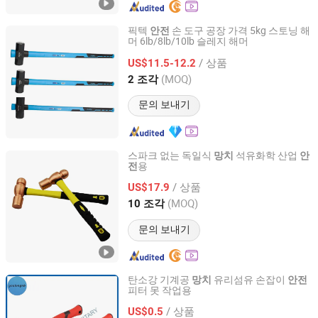
픽텍
손 도구 공장 가격 5kg 스토닝 해
안전
머 6lb/8lb/10lb 슬레지 해머
EBIC Tools Co., Ltd.
/ 상품
US$11.5-12.2
Jiangsu, China
이후 2011
(MOQ)
2 조각
문의 보내기
스파크 없는 독일식
석유화학 산업
망치
안
용
전
Cangzhou Dean Safety & SPECIAL Type Tools Producing
Co., Ltd.
/ 상품
US$17.9
(MOQ)
10 조각
Hebei, China
이후 2025
문의 보내기
탄소강 기계공
유리섬유 손잡이
망치
안전
피터 못 작업용
Ningbo Youlong International Trading Co., Ltd.
/ 상품
US$0.5