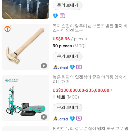
문의 보내기
목재 손잡이 알루미늄 브론즈 발톱
비
망치
스파킹
도구
안전
Hebei Sinotools Industrial Co., Ltd.
/ pieces
US$8.36
Hebei, China
이후 2025
(MOQ)
30 pieces
문의 보내기
높은 평판의
성이 좋은 야외용 압축기
안전
DTH 해머
Zhengzhou Hanfa Prospecting Machinery Co., Ltd.
/ 세트
US$230,000.00-235,000.00
Henan, China
이후 2012
(MOQ)
1 세트
문의 보내기
한 유리 섬유 손잡이
도구 고무
안전
망치
망