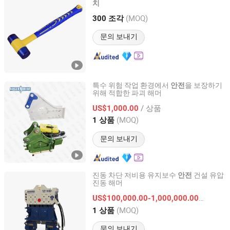
치
SHANGHAI JUST BETTER TOOLS CO., LTD.
(MOQ)
300 조각
Shanghai, China
이후 2022
문의 보내기
특수 위험 작업 환경에서
을 보장하기
안전
위해 적합한 파괴 해머
Tianjin Wanli Machinery Manufacturing Co., Ltd.
/ 상품
US$1,000.00
Tianjin, China
이후 2021
(MOQ)
1 상품
문의 보내기
진동 차단 저비용 유지보수
건설 유압
안전
진동 해머
Zhejiang Yongan Construction Machinery Co., Ltd
US$100,000.00-1,000,000.00
/ 상품
Zhejiang, China
이후 2023
(MOQ)
1 상품
문의 보내기