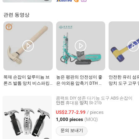
관련 동영상
목재 손잡이 알루미늄 브
높은 평판의 안전성이 좋
안전한 유리 섬
론즈 발톱 망치 비스파킹
은 야외용 압축기 DTH 해
망치 도구 고무
안전 도구이(가) 무엇인가
머이(가) 무엇인가요?
(가) 무엇인가요
요?
콤팩트 DIY 생존 다기능 도구 ABS 손잡이
휴대용
St-21b
안전
망치
Yangjiang Strongtool Hardware Manufacture Co., Ltd.
/ pieces
US$2.77-2.99
Guangdong, China
이후 2025
(MOQ)
1,000 pieces
문의 보내기