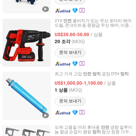
21V
클러치가 있는 무선 로타리 해머
안전
드릴, 콘크리트용 중량급 무선 해머, 이중
Cixishi Chengben Bearing Co., Ltd.
배터리 빠른 충전기 포함, 무선 로타리 해머
/ 상품
US$20.00-50.00
Zhejiang, China
이후 2011
(MOQ)
20 조각
문의 보내기
최고 가격 고압
공장 DTH
안전
망치
망치
Ji Ning Hengwang Mining Machinery Co., Ltd.
/ 상품
US$1,000.00-1,100.00
(MOQ)
1 상품
Shandong, China
이후 2015
문의 보내기
도매 고품질 야외 휴대용
경량 알루미
안전
늄 합금 손잡이 캠핑
등산 정원 가꾸기
망치
Ningbo Chanceca Import & Export Co., Ltd.