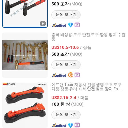
Zhejiang, China
이후 2022
(MOQ)
500 조각
문의 보내기
중국 비상용 도구
도구 황동
수출
안전
망치
용
Shandong Enming Building Materials Co., Ltd.
/ 상품
US$10.5-10.6
Shandong, China
이후 2016
(MOQ)
500 조각
문의 보내기
에프맨 1pair 자동차 긴급 생명 구호 도구
차량 창문 유리 좌석
벨트
Ep-
안전
망치
Ruian Ep International Trade Co., Ltd.
Tsc001
/ 더블
US$2.16-2.4
Zhejiang, China
이후 2024
(MOQ)
100 한 쌍
문의 보내기