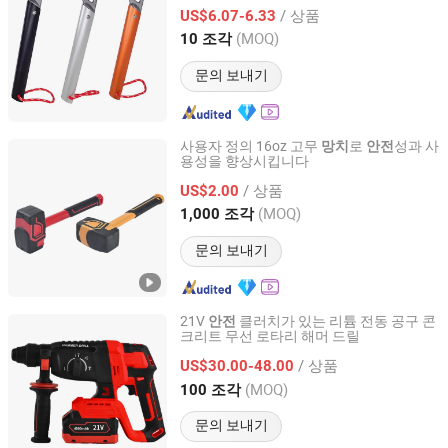
용
/ 상품
US$6.07-6.33
Zhejiang, China
이후 2023
(MOQ)
10 조각
문의 보내기
사용자 정의 16oz 고무
로
성과 사
망치
안전
용성을 향상시킵니다
Shandong Best Import and Export Co., Ltd.
/ 상품
US$2.00
Shandong, China
이후 2020
(MOQ)
1,000 조각
문의 보내기
21V
클러치가 있는 리튬 전동 공구 콘
안전
크리트 무선 로타리 해머 드릴
Yongkang Entutools Co., Ltd
/ 상품
US$30.00-48.00
Zhejiang, China
이후 2026
(MOQ)
100 조각
문의 보내기