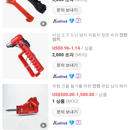
Zhejiang, China
이후 2024
문의 보내기
비상 도구 도난 방지 자동차 창문 파괴
안전
망치
Shanghai Anma Industry Co., Ltd.
/ 상품
US$0.96-1.14
Shanghai, China
이후 2019
(MOQ)
2,000 조각
문의 보내기
위험 건물 철거를 위한
유압 삼각 해머
안전
Shandong Ligu Machinery Equipment Co., Ltd.
/ 상품
US$500.00-1,500.00
(MOQ)
1 상품
Shandong, China
이후 2023
문의 보내기