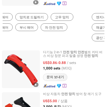
엔지니어링 & 건설 기계 부품
사료 가공 기계
채굴기
파일 드라이버
로더
광산 기계 부품
다기능 2-in-1
벨트 커터 버
안전
망치
안전
스 비상 창문 파괴 탈출 생명
안전
망치
Shanghai Autobuy Industry (Group) Co., Ltd
/ sets
US$0.86-0.88
Shanghai, China
이후 2025
(MOQ)
1,000 sets
문의 보내기
비상 자동차
방어 창 깨기 도구
안전
망치
Ningbo Tower Machinery Co., Ltd
/ 상품
US$5.00
(MOQ)
3,000 조각