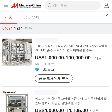
제품
공급 업체
64094
정화기
제품
고품질 저렴한 가격의 2000lph 역삼투압 정수기 맞춤형
RO+EDI 순수 수처리기 염수/바닷물 담수화 ...
US$1,000.00-100,000.00
/ 세트
MOQ:
1 세트
공급 업체에게 연락
제조사 가격 휴대용 모바일 이중 단계 고진공 변압기 절
연유
정화기
사용된 절연유 필터링
US$4,000.00-14,105.00
/ 상품