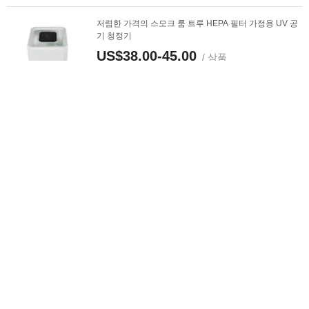
저렴한 가격의 스모크 룸 트루 HEPA 필터 가정용 UV 공
기 청정기
US$38.00-45.00
/ 상품
MOQ:
1 상품
공급 업체에게 연락
순수 공기 휴대용 용접기 가격 연기 배출 가스 추출 시스
템 공장 정화기 용접 연기 추출
US$2,000.00-2,100.00
/ 상품
MOQ:
1 상품
공급 업체에게 연락
좋은 가격의 역삼투압 수처리 필터 정수기 RO 시스템 태
양광 해수 담수화 기계 음용수용