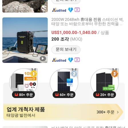
2000W 2048wh
스테이션 벽,
휴대용
전원
태양 또는 바람으로부터 무한한 전력을 즐
Suzhou Drivelong Intelligence Technology Co., Ltd.
기세요
/ 상품
US$1,000.00-1,040.00
Jiangsu, China
이후 2017
(MOQ)
200 조각
문의 보내기
80+ 주문
60+ 주문
20+ 주문
업계 개척자 제품
300+ 주문
태양광 발전에서