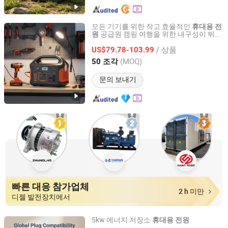
모든 기기를 위한 작고 효율적인
휴대용
전
공급원 캠핑 여행을 위한 내구성이 뛰어
원
Hebei JY Future New Energy Technology Co.,Ltd.
나고 가벼운
스테이션
휴대용
전원
/ 상품
US$79.78-103.99
Hebei, China
이후 2025
(MOQ)
50 조각
문의 보내기
빠른 대응 참가업체
2 h 미만
디젤 발전장치에서
5kw 에너지 저장소
휴대용
전원