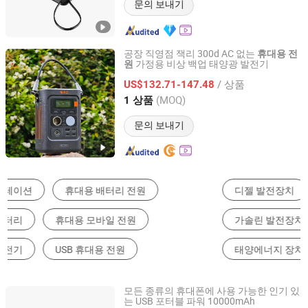
문의 보내기
공장 직영점 잭리 300d AC 없는
휴대용
전
가정용 비상 백업 태양광 발전기
원
Yunnan Youjiang Technology Co., Ltd.
/ 상품
US$132.71-147.48
Yunnan, China
이후 2026
(MOQ)
1 상품
문의 보내기
디젤 발전장치
스크류 압축기
가솔린 발전장치
휴대용 발전소
태양에너지 장치 시스템
왕복동 압축기
모든 종류의 휴대폰에 사용 가능한 인기 있
는 USB 포터블 파워 10000mAh
YUOKO ELECTRONICS CO., LIMITED