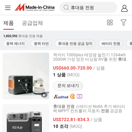
제품
공급업체
휴대용 전원
제품
1,820,592
풍력 에너지
풍력 터빈
휴대용 전원 공급 장치
배터리 전원
잭커리 1000plus 태양광 발전기 1264wh
2000W 가정 정전 비상용 RV를 위한
휴대
Yunnan Youjiang Technology Co., Ltd.
용
전원
/ 상품
US$660.00-720.00
Yunnan, China
이후 2026
(MOQ)
1 상품
문의 보내기
스테이션 No66 추가 배터리
휴대용
전원
팩 MPPT 컨트롤러 자동차
공급원
전원
Shenzhen Syd Network Technology Co., Ltd.
/ 상품
US$722.81-834.3
Guangdong, China
이후 2025
(MOQ)
10 조각