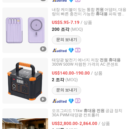
내장 케이블이 있는 통합
어댑터, 대용
전원
량의 빠른 충전이 가능한
파워 뱅크,
휴대용
Shenzhen Aidi Xinsheng Trading Co., Ltd.
디지털 디스플레이, 여행 및 비즈니스 용도
/ 상품
로 적합
US$5.95-7.19
Guangdong, China
이후 2025
(MOQ)
200 조각
문의 보내기
태양광 발전기 에너지 저장
전원
휴대용
300W 500W 저렴한 가격의 AC 콘센트
Justpower Equipment (Fuan) Co., Ltd.
/ 상품
US$140.00-190.00
Fujian, China
이후 2023
(MOQ)
2 조각
문의 보내기
오프그리드 11kw
공급 장치
휴대용
전원
30A PWM 태양광 컨트롤러
Guangzhou Expansuccess Technology Co.,Ltd
/ 상품
US$2,800.00-2,864.00