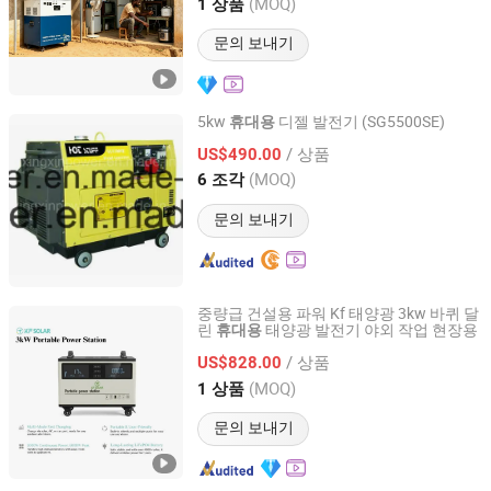
Guangdong, China
이후 2026
(MOQ)
1 상품
문의 보내기
5kw
디젤 발전기 (SG5500SE)
휴대용
CHINA XINGXIN MECHANICAL & ELECTRICAL CO. LTD
/ 상품
US$490.00
(MOQ)
6 조각
Fujian, China
이후 2014
문의 보내기
중량급 건설용 파워 Kf 태양광 3kw 바퀴 달
린
태양광 발전기 야외 작업 현장용
휴대용
Guangdong Longying Industrial Technology Co., Ltd.
/ 상품
US$828.00
Guangdong, China
이후 2026
(MOQ)
1 상품
문의 보내기