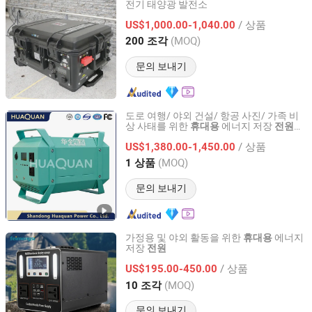
전기 태양광 발전소
Suzhou Drivelong Intelligence Technology Co., Ltd.
/ 상품
US$1,000.00-1,040.00
Jiangsu, China
이후 2017
(MOQ)
200 조각
문의 보내기
도로 여행/ 야외 건설/ 항공 사진/ 가족 비
상 사태를 위한
에너지 저장
휴대용
전원
Shandong Huaquan Power Co., Ltd.
2000W
/ 상품
US$1,380.00-1,450.00
Shandong, China
이후 2015
(MOQ)
1 상품
문의 보내기
가정용 및 야외 활동을 위한
에너지
휴대용
저장
전원
Zhejiang Fimos Energy Technology Co., Ltd.
/ 상품
US$195.00-450.00
Zhejiang, China
이후 2026
(MOQ)
10 조각
문의 보내기