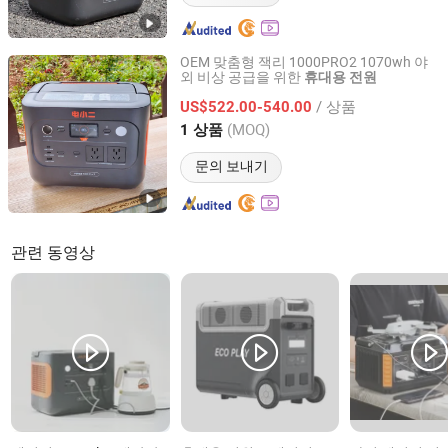
OEM 맞춤형 잭리 1000PRO2 1070wh 야
외 비상 공급을 위한
휴대용
전원
Yunnan Youjiang Technology Co., Ltd.
/ 상품
US$522.00-540.00
Yunnan, China
이후 2026
(MOQ)
1 상품
문의 보내기
관련 동영상