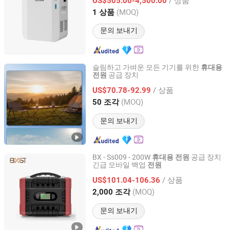
US$505.00-4,500.00
Jiangsu, China
이후 2025
(MOQ)
1 상품
문의 보내기
슬림하고 가벼운 모든 기기를 위한
휴대용
공급 장치
전원
Hebei JY Future New Energy Technology Co.,Ltd.
/ 상품
US$70.78-92.99
Hebei, China
이후 2025
(MOQ)
50 조각
문의 보내기
BX - Ss009 - 200W
공급 장치
휴대용
전원
긴급 모바일 백업
전원
Wenzhou BXST Co., Ltd.
/ 상품
US$101.04-106.36
Zhejiang, China
이후 2020
(MOQ)
2,000 조각
문의 보내기