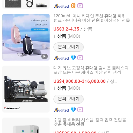
1200mAh 미니 키체인 무선
파워
휴대용
뱅크 - 주머니용 비상
& 이상적인 선물
전원
Shenzhen Yuntan Technology Co., Ltd.
/ 상품
US$3.2-4.35
Guangdong, China
이후 2024
(MOQ)
1 상품
문의 보내기
대기 유닛 고정식
칼시온 플라스틱
휴대용
포장 또는 나무 케이스 비상 전력 생성
Hefei Calsion Electric System Co., Ltd.
/ 상품
US$4,900.00-316,000.00
Anhui, China
이후 2012
(MOQ)
1 상품
문의 보내기
수텡 홈 배터리 시스템: 정격 입력 전압을
갖춘
휴대용
전원
Yangzhou Tengfei Steel Lighting Equipment Co., Ltd
/ 상품