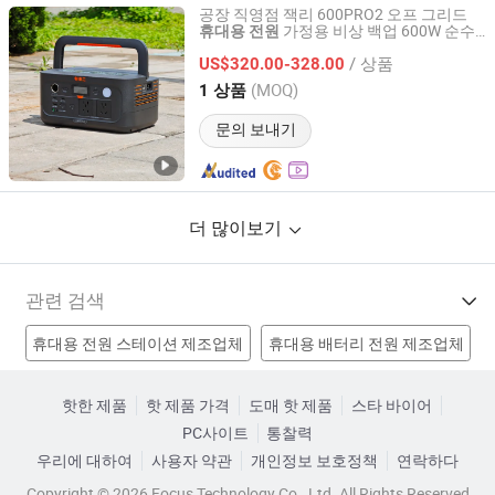
공장 직영점 잭리 600PRO2 오프 그리드
가정용 비상 백업 600W 순수
휴대용
전원
Yunnan Youjiang Technology Co., Ltd.
사인파
/ 상품
US$320.00-328.00
Yunnan, China
이후 2026
(MOQ)
1 상품
문의 보내기
더 많이보기
관련 검색
휴대용 전원 스테이션 제조업체
휴대용 배터리 전원 제조업체
배터리 보조 배터리 제조업체
휴대용 모바일 전원 제조업체
핫한 제품
핫 제품 가격
도매 핫 제품
스타 바이어
PC사이트
통찰력
휴대용 전원 충전기 공장
USB 휴대용 전원 공장
우리에 대하여
사용자 약관
개인정보 보호정책
연락하다
고품질 휴대용 전원 공장
파워뱅크 배터리 공장
Copyright © 2026 Focus Technology Co., Ltd. All Rights Reserved