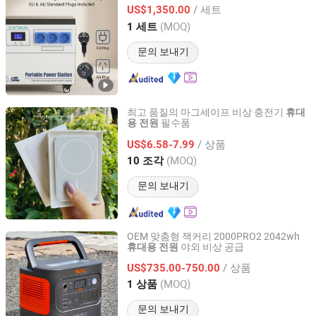
Guangdong Longying Industrial Technology Co., Ltd.
/ 세트
US$1,350.00
(MOQ)
1 세트
Guangdong, China
이후 2026
문의 보내기
최고 품질의 마그세이프 비상 충전기
휴대
필수품
용
전원
Huizhou Boyan Technology Co., Ltd
/ 상품
US$6.58-7.99
Guangdong, China
이후 2024
(MOQ)
10 조각
문의 보내기
OEM 맞춤형 잭커리 2000PRO2 2042wh
야외 비상 공급
휴대용
전원
Yunnan Youjiang Technology Co., Ltd.
/ 상품
US$735.00-750.00
Yunnan, China
이후 2026
(MOQ)
1 상품
문의 보내기