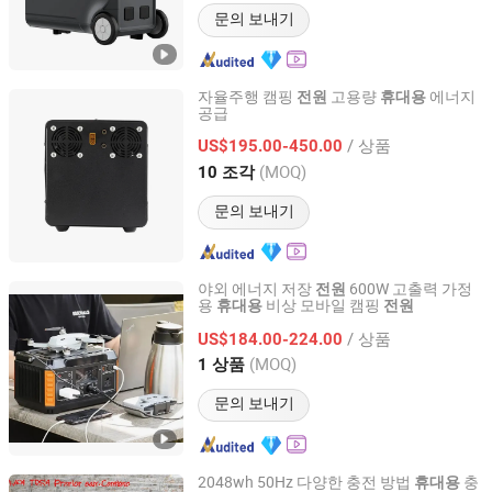
문의 보내기
자율주행 캠핑
고용량
에너지
전원
휴대용
공급
Zhejiang Fimos Energy Technology Co., Ltd.
/ 상품
US$195.00-450.00
Zhejiang, China
이후 2026
(MOQ)
10 조각
문의 보내기
야외 에너지 저장
600W 고출력 가정
전원
용
비상 모바일 캠핑
휴대용
전원
Anhui Kingwooh Energy Technology Co., Ltd.
/ 상품
US$184.00-224.00
Anhui, China
이후 2024
(MOQ)
1 상품
문의 보내기
2048wh 50Hz 다양한 충전 방법
충
휴대용