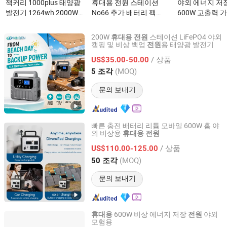
잭커리 1000plus 태양광
휴대용 전원 스테이션
야외 에너지 저
발전기 1264wh 2000W
No66 추가 배터리 팩
600W 고출력 
가정 정전 비상용 RV를 위
MPPT 컨트롤러 자동차
용 비상 모바일
한 휴대용 전원이(가) 무
전원 공급원이(가) 무엇인
이(가) 무엇인가
200W
스테이션 LiFePO4 야외
휴대용
전원
엇인가요?
가요?
캠핑 및 비상 백업
용 태양광 발전기
전원
Anhui Xinben Electromechanical Engineering Co., Ltd.
/ 상품
US$35.00-50.00
Anhui, China
이후 2026
(MOQ)
5 조각
문의 보내기
빠른 충전 배터리 리튬 모바일 600W 홈 야
외 비상용
휴대용
전원
Shanpu Technology (Guangdong) Co., Ltd.
/ 상품
US$110.00-125.00
Guangdong, China
이후 2023
(MOQ)
50 조각
문의 보내기
600W 비상 에너지 저장
야외
휴대용
전원
모험용
Zhejiang Fimos Energy Technology Co., Ltd.