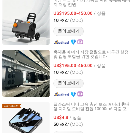
비상 백업 및 야외 사용을 위한
에너
휴대용
지 저장
전원
Zhejiang Fimos Energy Technology Co., Ltd.
/ 상품
US$195.00-450.00
Zhejiang, China
이후 2026
(MOQ)
10 조각
문의 보내기
에너지 저장
으로 마구간 설정
휴대용
전원
및 캠핑 모험을 위한 것입니다
Zhejiang Fimos Energy Technology Co., Ltd.
/ 상품
US$195.00-450.00
Zhejiang, China
이후 2026
(MOQ)
10 조각
문의 보내기
플라스틱 미니 고속 충전 보조 배터리
휴대
디지털 모바일
10000mA 다중 포
용
전원
Shenzhen Tina Nis Electronics Co., Ltd.
트 출력 10W 마이크로 USB LED 디스플레
/ 상품
이 울트라
US$4.8
Guangdong, China
이후 2024
(MOQ)
50 조각