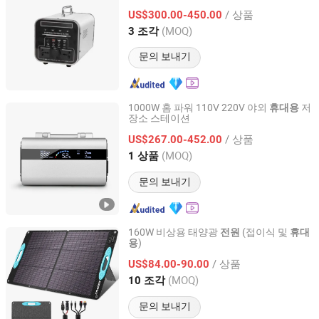
/ 상품
US$300.00-450.00
Zhejiang, China
이후 2026
(MOQ)
3 조각
문의 보내기
1000W 홈 파워 110V 220V 야외
저
휴대용
장소 스테이션
Shenzhen Xingshengtu Information Technology Co., Ltd.
/ 상품
US$267.00-452.00
Guangdong, China
이후 2021
(MOQ)
1 상품
문의 보내기
160W 비상용 태양광
(접이식 및
전원
휴대
)
용
Shenzhen Greenergy Space Integrated Housing Co., Ltd.
/ 상품
US$84.00-90.00
Guangdong, China
이후 2025
(MOQ)
10 조각
문의 보내기