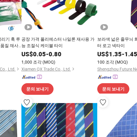
정리기 훅 루
공장 가격 폴리에스터 나일론 재사용 가
보라색 넓은 줄무늬 
고품질 재사
능 조절식 케이블 타이
터 로고 넥타이
 3.8 Cm
US$
0.05
-
0.80
US$
1.35
-
1.4
1,000 조각
(MOQ)
100 조각
(MOQ)
o., Ltd.
Xiamen QX Trade Co., Ltd.
문의 보내기
문의 보내기