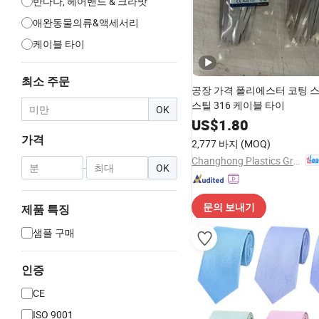
반다나, 헤어밴드 & 크라밧
애완동물의류&액세서리
케이블 타이
최소 주문
공장 가격 폴리에스터 코팅 
스틸 316 케이블 타이
OK
US$
1.80
가격
2,777 바지
(MOQ)
Changhong Plastics Group Imperial Plastics Co., Ltd.
-
OK
문의 보내기
제품 특징
샘플 구매
인증
CE
ISO 9001