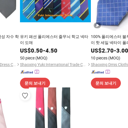
남성 자수 학
유키 패션 폴리에스터 줄무늬 학교 넥타
100% 폴리에스터 블
이 도매
이 핫 세일 넥타이 
타이
US$
0.50
-
4.50
US$
2.70
-
3.0
50 piece
(MOQ)
10 pieces
(MOQ)
Shengzhou Future Necktie & Dress Co., Ltd.
Shaoxing Yuki International Trade Co., Ltd
Shaoxing Dmis Clothi
문의 보내기
문의 보내기