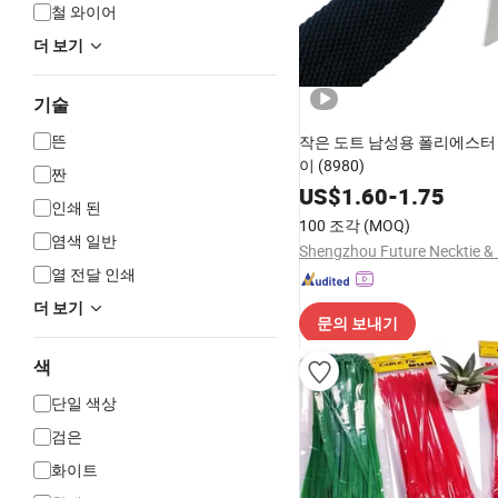
철 와이어
더 보기
기술
뜬
작은 도트 남성용 폴리에스터
이 (8980)
짠
US$
1.60
-
1.75
인쇄 된
100 조각
(MOQ)
염색 일반
열 전달 인쇄
더 보기
문의 보내기
색
단일 색상
검은
화이트