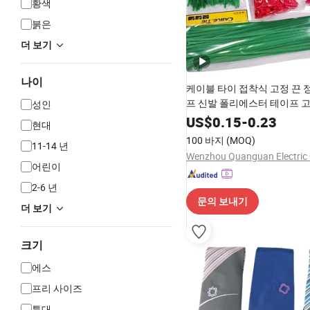
황색
붉은
더 보기
나이
케이블 타이 접착식 고정 끈 
프 신발 폴리에스터 테이프 
성인
용 가능한 나일론 맞춤형 테이프
US$
0.15
-
0.23
현대
100 바지
(MOQ)
11-14 년
Wenzhou Quanguan Electric C
어린이
2-6 년
문의 보내기
더 보기
크기
에스
프리 사이즈
특대