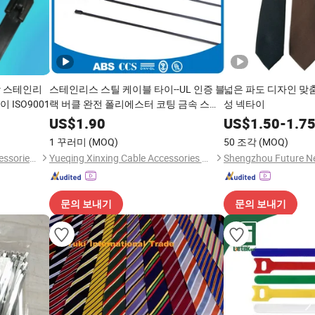
락 스테인리
스테인리스 스틸 케이블 타이--UL 인증 블
넓은 파도 디자인 맞
이 ISO9001
랙 버클 완전 폴리에스터 코팅 금속 스트
성 넥타이
랩
US$
1.90
US$
1.50
-
1.7
1 꾸러미
(MOQ)
50 조각
(MOQ)
Ease Cable Termination&Accessories Co., Ltd.
Yueqing Xinxing Cable Accessories Co., Ltd.
문의 보내기
문의 보내기