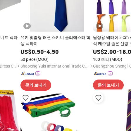
 니트 넥타
유키 맞춤형 패션 스키니 폴리에스터 학
남성용 넥타이 5 Cm
생 넥타이
식 캐주얼 좁은 신랑 
리에스터 새틴 넥타
US$
0.50
-
4.50
US$
2.00
-
18.
50 piece
(MOQ)
100 조각
(MOQ)
Shengzhou Future Necktie & Dress Co., Ltd.
Shaoxing Yuki International Trade Co., Ltd
Guangzhou Shengli Cl
문의 보내기
문의 보내기