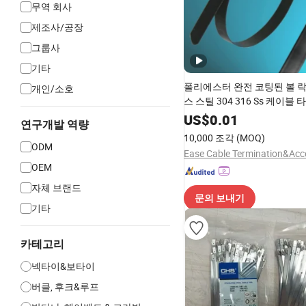
무역 회사
제조사/공장
그룹사
기타
폴리에스터 완전 코팅된 볼 
개인/소호
스 스틸 304 316 Ss 케이블 타
US$
0.01
연구개발 역량
10,000 조각
(MOQ)
ODM
OEM
자체 브랜드
문의 보내기
기타
카테고리
넥타이&보타이
버클, 후크&루프