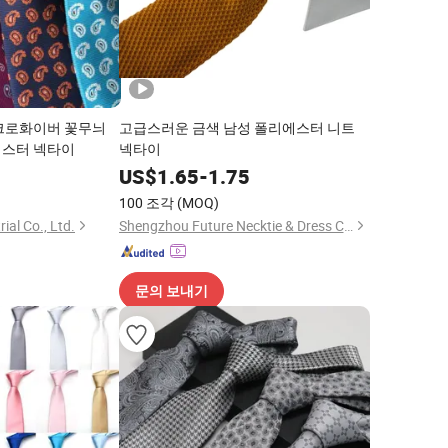
크로화이버 꽃무늬
고급스러운 금색 남성 폴리에스터 니트
에스터 넥타이
넥타이
0
US$
1.65
-
1.75
100 조각
(MOQ)
ial Co., Ltd.
Shengzhou Future Necktie & Dress Co., Ltd.
문의 보내기