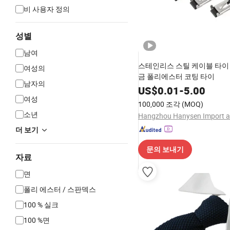
비 사용자 정의
성별
남여
스테인리스 스틸 케이블 타이 -
여성의
금 폴리에스터 코팅 타이
남자의
US$
0.01
-
5.00
여성
100,000 조각
(MOQ)
소년
더 보기
문의 보내기
자료
면
폴리 에스터 / 스판덱스
100 % 실크
100 %면