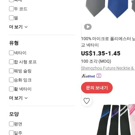
두 코드
엘
더 보기
100% 마이크로 폴리에스터 
유형
교 넥타이
US$
1.35
-
1.45
넥타이
100 조각
(MOQ)
합 사형 로프
웨빙 슬링
승화 잉크
문의 보내기
활 넥타이
더 보기
모양
평면
일주