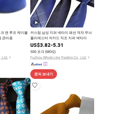
크 앤 루프 케이블
커스텀 남성 지퍼 넥타이 패션 격자 무늬
블 관리용
폴리에스터 자카드 직조 지퍼 넥타이
0
US$
3.82
-
5.31
500 조각
(MOQ)
 Ltd.
Fuzhou Whole Line Trading Co., Ltd.
문의 보내기