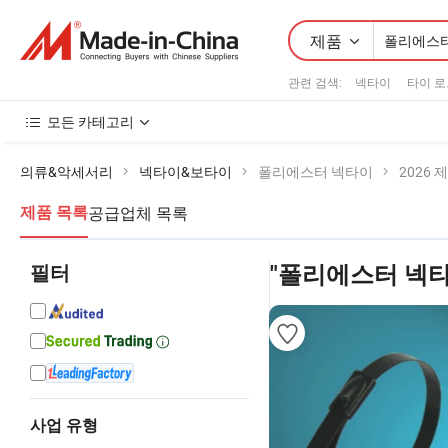
제품
관련 검색:
넥타이
타이 로
모든 카테고리
의류&악세서리
넥타이&보타이
폴리에스터 넥타이
2026 
공급업체 목록
제품 목록
필터
"폴리에스터 넥타
사업 유형