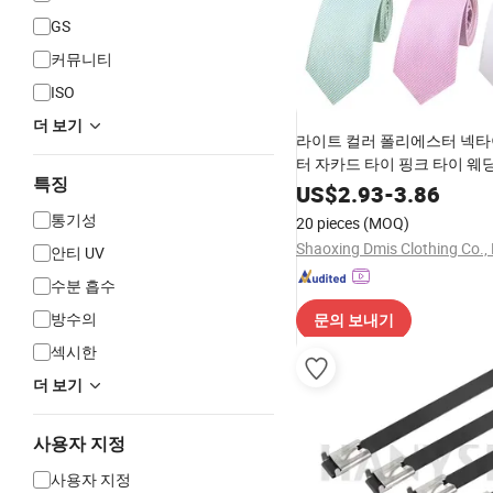
GS
커뮤니티
ISO
더 보기
라이트 컬러 폴리에스터 넥타
터 자카드 타이 핑크 타이 웨
특징
US$
2.93
-
3.86
통기성
20 pieces
(MOQ)
Shaoxing Dmis Clothing Co., 
안티 UV
수분 흡수
방수의
문의 보내기
섹시한
더 보기
사용자 지정
사용자 지정