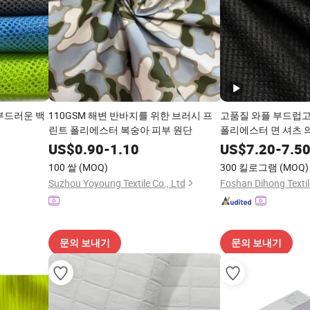
 부드러운 백
110GSM 해변 반바지를 위한 브러시 프
고품질 와플 부드럽고 
린트 폴리에스터 복숭아 피부 원단
폴리에스터 면 셔츠 
US$
0.90
-
1.10
US$
7.20
-
7.5
100 쌀
(MOQ)
300 킬로그램
(MOQ)
Suzhou Yoyoung Textile Co., Ltd
Foshan Dihong Textile
문의 보내기
문의 보내기