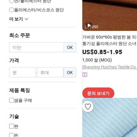
면/폴리에스터 원단
폴리에스터/비스코스 원단
더 보기
최소 주문
가벼운 60s*60s 평범한 봄
통기성 폴리에스터 원단 소녀
OK
슬림 팬츠 A라인 스커트 및 일
US$
0.85
-
1.95
츠
1,000 쌀
(MOQ)
가격
Shaoxing Huichao Textile Co.
-
OK
제품 특징
문의 보내기
샘플 구매
기술
짠
뜬