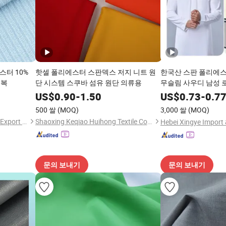
스터 10%
핫셀 폴리에스터 스판덱스 저지 니트 원
한국산 스판 폴리에스
영복
단 시스템 스쿠바 섬유 원단 의류용
무슬림 사우디 남성 
US$
0.90
-
1.50
US$
0.73
-
0.7
500 쌀
(MOQ)
3,000 쌀
(MOQ)
Shaoxing Lanfex Import and Export Co., Ltd.
Shaoxing Keqiao Huihong Textile Co., Ltd.
문의 보내기
문의 보내기