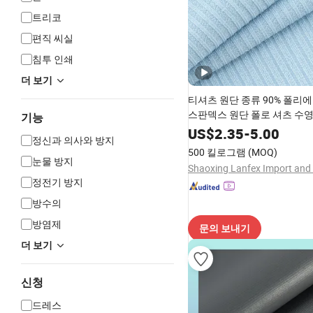
트리코
편직 씨실
침투 인쇄
더 보기
티셔츠 원단 종류 90% 폴리에
스판덱스 원단 폴로 셔츠 수
기능
US$
2.35
-
5.00
정신과 의사와 방지
500 킬로그램
(MOQ)
눈물 방지
정전기 방지
방수의
방염제
문의 보내기
더 보기
신청
드레스