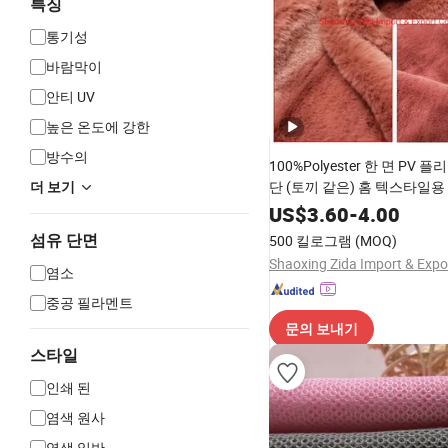
특징
통기성
바람막이
안티 UV
높은 온도에 강한
방수의
100%Polyester 한 면 PV 
단 (토끼 같은) 홈 텍스타일용
더 보기
US$
3.60
-
4.00
섬유 단면
500 킬로그램
(MOQ)
염소
중공 필라멘트
문의 보내기
스타일
인쇄 된
염색 원사
염색 일반