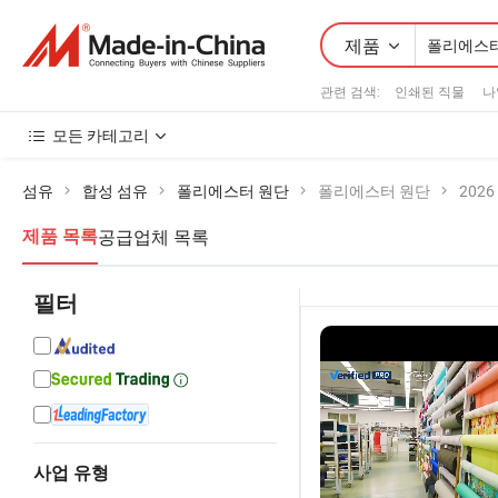
제품
관련 검색:
인쇄된 직물
나
모든 카테고리
섬유
합성 섬유
폴리에스터 원단
폴리에스터 원단
202
공급업체 목록
제품 목록
필터
사업 유형