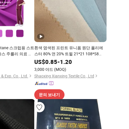
lastane 스크럽용 스트
흰색 염색된 프린트 유니폼 원단 폴리에
라스 주를리 의료 스
스터 80% 면 20% 트윌 21*21 108*58
57/58" 180GSM 아프리카 도매 유니폼
4
US$
0.85
-
1.20
생산용
3,000 야드
(MOQ)
& Exp. Co., Ltd.
Shaoxing Xianxing Textile Co., Ltd
문의 보내기