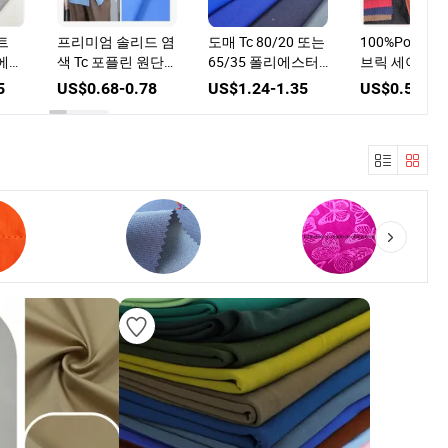
스터
부드러운 100% 비
부드럽고 통기성이
180/210/260
사우
스코스 30s 레이온
좋은 100% 폴리에
트리합성 섬유
브
원단 단색 염색 직
스터 원단으로 만든
에스터 비스코
2
US$0.67-0.78
US$1.02-1.12
US$1.12-1.
용
물 드레스를 위한
토브 및 이슬람 의
단 평직 타탄 
류
용 원단