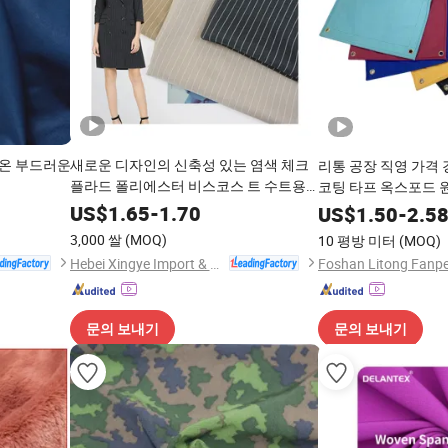
온 부드러운
새로운 디자인의 신축성 있는 염색 체크
리통 공장 직영 가격 
플라드 폴리에스터 비스코스 트 수트용
코팅 타프 옥스포드 
블레이저 원단 이탈리아 스타일 수트용
트 타프
US$
1.65
-
1.70
US$
1.50
-
2.5
3,000 쌀
(MOQ)
10 평방 미터
(MOQ)
Hebei Xingye Import & Export Co., Ltd.
Foshan Litong Fanpe
문의 보내기
문의 보내기