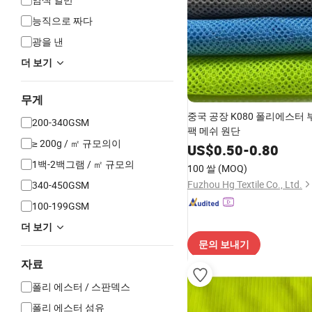
능직으로 짜다
광을 낸
더 보기
무게
중국 공장 K080 폴리에스터
200-340GSM
팩 메쉬 원단
≥ 200g / ㎡ 규모의이
US$
0.50
-
0.80
1백-2백그램 / ㎡ 규모의
100 쌀
(MOQ)
Fuzhou Hg Textile Co., Ltd.
340-450GSM
100-199GSM
더 보기
문의 보내기
자료
폴리 에스터 / 스판덱스
폴리 에스터 섬유