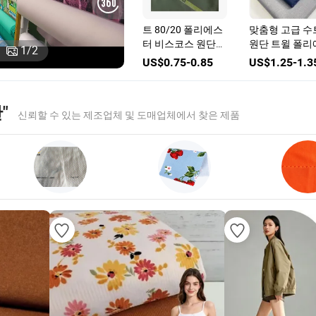
 염
도매 Tc 80/20 또는
100%Polyester 패
100% 폴리에
단
65/35 폴리에스터
브릭 세이 크레이프
무슬림 남성용 
1
/
2
면 트윌 원단 작업
패브릭 단색 부드럽
디 아라비아 토
US$1.24-1.35
US$0.58-0.65
US$1.02-1.1
복 및 유니폼용
고 수축 저항성 아
원단 남성 로브
바야 패브릭
원단
"
신뢰할 수 있는 제조업체 및 도매업체에서 찾은 제품