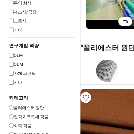
무역 회사
제조사/공장
트 80/20 폴리에스
맞춤형 고급 수트
프리미엄 솔리드
터 비스코스 원단
원단 트윌 폴리에스
색 Tc 포플린 원
그룹사
직조 평직 무슬림
터 비스코스 트 원
포켓 및 안감용
US$0.75-0.85
US$1.25-1.35
US$0.68-0.78
기타
남성 수트 토요보
단 남성 수트 / 바지
아랍 토브 원단
용
연구개발 역량
"폴리에스터 원단
OEM
ODM
자체 브랜드
기타
카테고리
폴리에스터 원단
편직 & 크로셰 직물
화학 직물