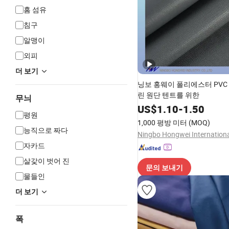
홈 섬유
침구
알맹이
외피
더 보기
닝보 홍웨이 폴리에스터 PVC
린 원단 텐트를 위한
무늬
US$
1.10
-
1.50
평원
1,000 평방 미터
(MOQ)
능직으로 짜다
자카드
살갗이 벗어 진
문의 보내기
물들인
더 보기
폭