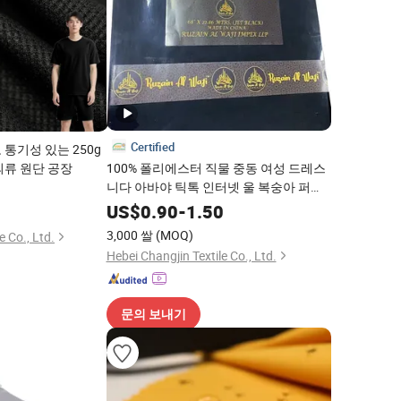
Certified
통기성 있는 250g
의류 원단 공장
100% 폴리에스터 직물 중동 여성 드레스
니다 아바야 틱톡 인터넷 울 복숭아 퍼잔
0
리바 줌 술라 원단
US$
0.90
-
1.50
3,000 쌀
(MOQ)
 Co., Ltd.
Hebei Changjin Textile Co., Ltd.
문의 보내기