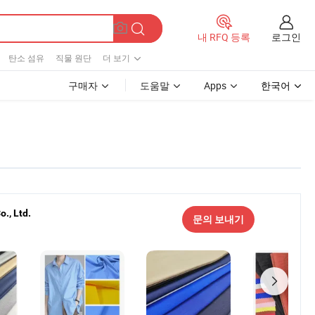
로그인
내 RFQ 등록
탄소 섬유
직물 원단
더 보기
구매자
도움말
Apps
한국어
., Ltd.
문의 보내기