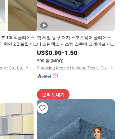
직조 100% 폴리에스
핫 세일 농구 저지 스포츠웨어 폴리에스
야외 원단 2 2 트윌 바
터 스판덱스 시스템 스쿠바 크레이프 니
재킷 의류
트 원단 의류용
5
US$
0.90
-
1.50
500 쌀
(MOQ)
ile Co., Ltd.
Shaoxing Keqiao Huihong Textile Co., Ltd.
문의 보내기