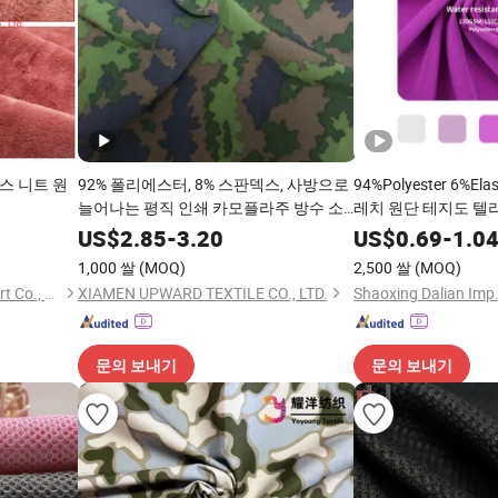
플리스 니트 원
92% 폴리에스터, 8% 스판덱스, 사방으로
94%Polyester 6%E
늘어나는 평직 인쇄 카모플라주 방수 소
레치 원단 테지도 텔
프트쉘 기능성 섬유 원단 의류 스포츠웨
크럽 원단
US$
2.85
-
3.20
US$
0.69
-
1.0
어 요가복
1,000 쌀
(MOQ)
2,500 쌀
(MOQ)
Shaoxing Zida Import & Export Co., Ltd.
XIAMEN UPWARD TEXTILE CO., LTD.
Shaoxing Dalian Imp. 
문의 보내기
문의 보내기