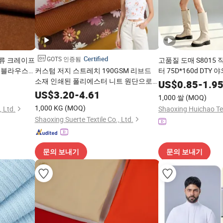
Certified
GOTS 인증됨
 의류 크레이프
고품질 도매 S8015 
 블라우스
커스텀 저지 스트레치 190GSM 리브드
터 75D*160d DTY 
상 착용 셔
소재 인쇄된 폴리에스터 니트 원단으로
람막이 트렌치 코트 
US$
0.85
-
1.9
편안한 착용감
US$
3.20
-
4.61
1,000 쌀
(MOQ)
1,000 KG
(MOQ)
, Ltd.
Shaoxing Huichao Text
Shaoxing Suerte Textile Co., Ltd.
문의 보내기
문의 보내기