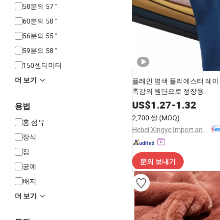
58분의 57 "
60분의 58 "
56분의 55 "
59분의 58 "
150센티미터
더 보기
플레인 염색 폴리에스터 레이
촉감의 원단으로 정장용
US$
1.27
-
1.32
용법
2,700 쌀
(MOQ)
홈 섬유
Hebei Xingye Import and Export Trade Co., Ltd.
장식
집
문의 보내기
공예
배지
더 보기