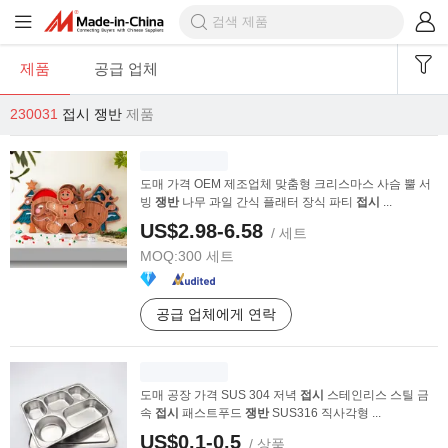
제품
공급 업체
230031
접시 쟁반
제품
도매 가격 OEM 제조업체 맞춤형 크리스마스 사슴 뿔 서
빙
쟁반
나무 과일 간식 플래터 장식 파티
접시
...
US$2.98-6.58
/ 세트
MOQ:
300 세트
공급 업체에게 연락
도매 공장 가격 SUS 304 저녁
접시
스테인리스 스틸 금
속
접시
패스트푸드
쟁반
SUS316 직사각형 ...
US$0.1-0.5
/ 상품