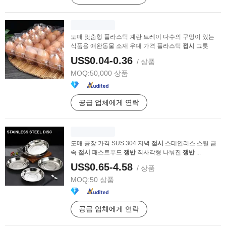
도매 맞춤형 플라스틱 계란 트레이 다수의 구멍이 있는
식품용 애완동물 소재 우대 가격 플라스틱
접시
그릇
US$0.04-0.36
/ 상품
MOQ:
50,000 상품
공급 업체에게 연락
도매 공장 가격 SUS 304 저녁
접시
스테인리스 스틸 금
속
접시
패스트푸드
쟁반
직사각형 나눠진
쟁반
...
US$0.65-4.58
/ 상품
MOQ:
50 상품
공급 업체에게 연락