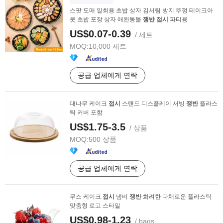
스팟 도매 일회용 초밥 상자 김서림 방지 뚜껑 테이크아
웃 초밥 포장 상자 애완동물
쟁반
접시
파티용
US$0.07-0.39
/ 세트
MOQ:
10,000 세트
공급 업체에게 연락
대나무 케이크
접시
스탠드 디스플레이 서빙
쟁반
플라스
틱 커버 포함
US$1.75-3.5
/ 상품
MOQ:
500 상품
공급 업체에게 연락
무스 케이크
접시
냄비
쟁반
화려한 다채로운 플라스틱
맞춤형 로고 스타일
US$0.98-1.23
/ bags