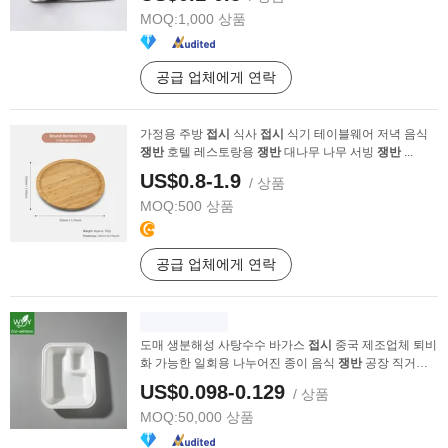
MOQ:
1,000 상품
공급 업체에게 연락
가정용 주방
접시
식사
접시
식기 테이블웨어 저녁 음식
쟁반
호텔 레스토랑용
쟁반
대나무 나무 서빙
쟁반
...
US$0.8-1.9
/ 상품
MOQ:
500 상품
공급 업체에게 연락
도매 생분해성 사탕수수 바가스
접시
중국 제조업체 퇴비
화 가능한 일회용 나누어진 종이 음식
쟁반
공장 직거래
...
US$0.098-0.129
/ 상품
MOQ:
50,000 상품