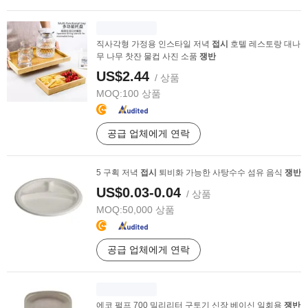
직사각형 가정용 인스타일 저녁
접시
호텔 레스토랑 대나
무 나무 찻잔 물컵 사진 소품
쟁반
US$2.44
/ 상품
MOQ:
100 상품
공급 업체에게 연락
5 구획 저녁
접시
퇴비화 가능한 사탕수수 섬유 음식
쟁반
US$0.03-0.04
/ 상품
MOQ:
50,000 상품
공급 업체에게 연락
에코 펄프 700 밀리리터 구토기 신장 베이신 일회용
쟁반