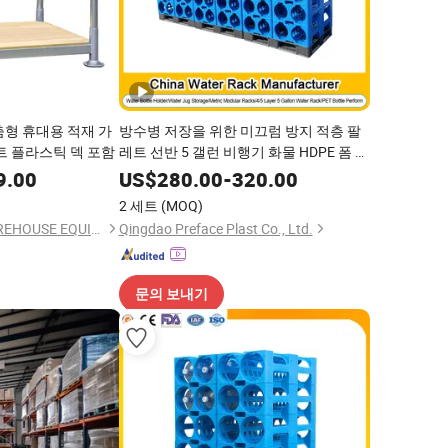
춤형 휴대용 적재 가
방수병 저장을 위한 미끄럼 방지 적층 팔
트 플라스틱 덱 포함
레트 선반 5 갤런 비행기 화물 HDPE 폼 팔
레트
9.00
US$
280.00
-
320.00
2 세트
(MOQ)
NANJING TOCO WAREHOUSE EQUIPMENT CO., LTD.
Qingdao Preface Plast Co., Ltd.
문의 보내기