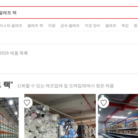
라스틱 팔레트
팔레트 랙
차량
금속 팔레트
저장 장비
팔레트
랙킹
종
2026 제품 목록
 랙"
신뢰할 수 있는 제조업체 및 도매업체에서 찾은 제품