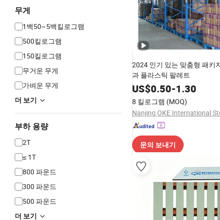
무게
1백50~5백킬로그램
500킬로그램
150킬로그램
2024 인기 있는 맞춤형 패키
무거운 무게
과 플라스틱 팔레트
가벼운 무게
US$
0.50
-
1.30
더 보기
8 킬로그램
(MOQ)
부하 용량
2T
문의 보내기
≤ 1T
800 파운드
300 파운드
500 파운드
더 보기