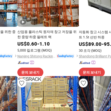
을 위한 중
산업용 플라스틱 원자재 창고 저장을 위
자동화 창고 시스템 
한 중량 하중 팔레트 랙
트 1.5t 선반 하중
US$
0.60
-
1.10
US$
89.00
-
95
5,000 킬로그램
(MOQ)
30 조각
(MOQ)
Nanjing Shitong Racking Co., Ltd.
문의 보내기
문의 보내기