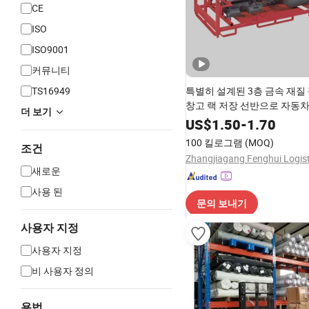
CE
ISO
ISO9001
커뮤니티
TS16949
특별히 설계된 3층 금속 재질
창고 랙 저장 선반으로 자동
더 보기
부품의 저장 및 운송을 위한
US$
1.50
-
1.70
100 킬로그램
(MOQ)
조건
새로운
사용 된
문의 보내기
사용자 지정
사용자 지정
비 사용자 정의
용법