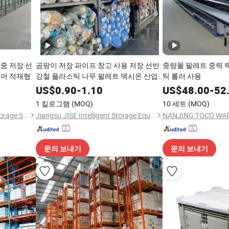
중 저장 선
곰팡이 저장 파이프 창고 사용 저장 선반
중량물 팔레트 중력 랙
이어 적재형
강철 플라스틱 나무 팔레트 덱시온 산업
틱 롤러 사용
선반 타이어 스택 접이식 랙 중량용 금속
US$
0.90
-
1.10
US$
48.00
-
52
선반
1 킬로그램
(MOQ)
10 세트
(MOQ)
Nanjing OKE International Storage Systems Co., Ltd.
Jiangsu JISE Intelligent Storage Equipment Co., Ltd.
문의 보내기
문의 보내기