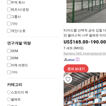
무역 회사
제조사/공장
그룹사
기타
티어드롭 선택적 금속 강철 다
개인/소호
반 플라스틱 나무 팔레트 타
US$
165.00
-
190.00
연구개발 역량
1 세트
(MOQ)
OEM
ODM
자체 브랜드
문의 보내기
기타
카테고리
스토리지 랙
팔레트