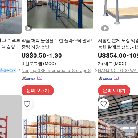
덱 코너 프로
약품 화학 물질을 위한 플라스틱 팔레트
저렴한 분체 도장 맞
 랙 중량물
중량 저장 선반
능한 팔레트 선반, 시
US$
0.50
-
1.30
US$
54.00
-
10
8 킬로그램
(MOQ)
25 세트
(MOQ)
Nanjing OKE International Storage Systems Co., Ltd.
문의 보내기
문의 보내기