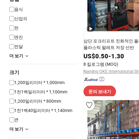
음식
산업의
천
엔진
삼단 포크리프트 친화적인 플
전달
플라스틱 팔레트 저장 선반
US$
0.50
-
1.30
더 보기
8 킬로그램
(MOQ)
크기
1,200밀리미터 * 1,000mm
1천1백밀리미터 * 1,100mm
문의 보내기
1,200밀리미터 * 800mm
1천1백40밀리미터 * 1,140mm
큰
더 보기