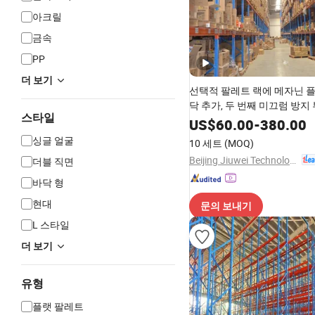
아크릴
금속
PP
더 보기
선택적 팔레트 랙에 메자닌 
닥 추가, 두 번째 미끄럼 방지
스타일
보호를 위한 창고 랙 중량물 
US$
60.00
-
380.00
랙
싱글 얼굴
10 세트
(MOQ)
Beijing Jiuwei Technology Co., Ltd.
더블 직면
바닥 형
현대
문의 보내기
L 스타일
더 보기
유형
플랫 팔레트