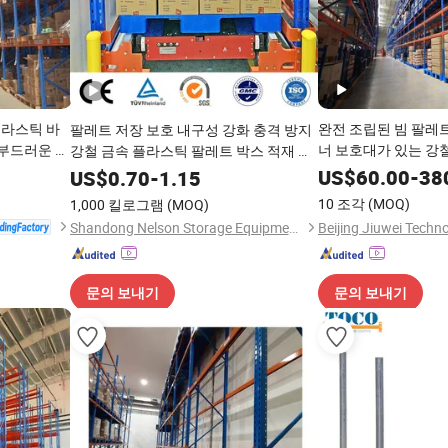
플라스틱 바
완전 조립된 빔 팔레트
팔레트 저장 보호 내구성 강화 충격 방지
 부드러운 발
너 보호대가 있는 강철
강철 금속 플라스틱 팔레트 박스 적재 취
저장 랙 강철
속 랙
급을 위한 깨지기 쉬운 화물 산업 패키지
US$
60.00
-
38
US$
0.70
-
1.15
10 조각
(MOQ)
1,000 킬로그램
(MOQ)
Shandong Nelson Storage Equipment Co., Ltd.
문의 보내기
문의 보내기