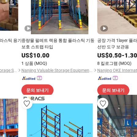
라스틱 용기
중량물 팔레트 랙용 통합 플라스틱 기둥
공장 가격 1layer 
보호 스트랩 타입
선반 도구 보관용
US$
10.00
US$
0.50
-
1.3
1 상품
(MOQ)
8 킬로그램
(MOQ)
Nanjing OKE International Storage Systems Co., Ltd.
Nanjing Valuable Storage Equipment Co., Ltd
문의 보내기
문의 보내기