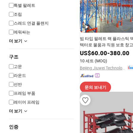
특별 팔레트
조립
스레드 연결 플랜지
에워싸는
빔 타입 팔레트 랙 플라스틱 
더 보기
텍터로 물품과 직원 보호 창고
저장 랙 강철 랙
US$
60.00
-
380.00
구조
10 세트
(MOQ)
고문
Beijing Jiuwei Technology Co., Ltd.
라운드
선반
문의 보내기
프레임 부품
레이어 프레임
더 보기
인증