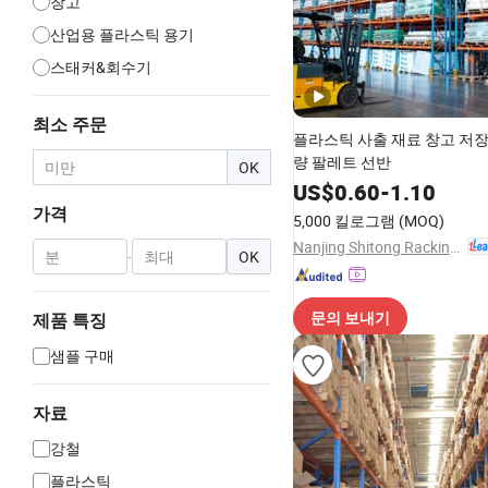
창고
산업용 플라스틱 용기
스태커&회수기
최소 주문
플라스틱 사출 재료 창고 저장
량 팔레트 선반
OK
US$
0.60
-
1.10
가격
5,000 킬로그램
(MOQ)
Nanjing Shitong Racking Co., Ltd.
-
OK
문의 보내기
제품 특징
샘플 구매
자료
강철
플라스틱