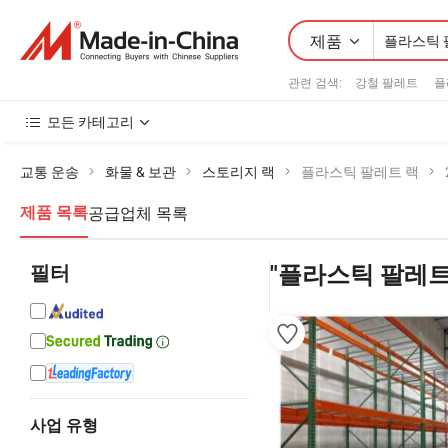
제품
관련 검색:
강철 팔레트
플
모든 카테고리
교통 운송
화물 & 보관
스토리지 랙
플라스틱 팔레트 랙
공급업체 목록
제품 목록
필터
"플라스틱 팔레트
사업 유형