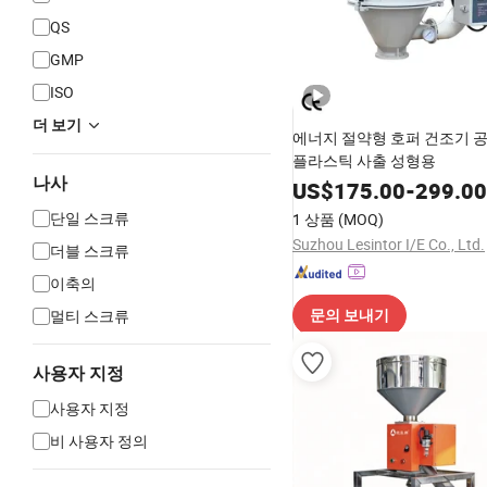
QS
GMP
ISO
더 보기
에너지 절약형 호퍼 건조기 
플라스틱 사출 성형용
나사
US$
175.00
-
299.00
단일 스크류
1 상품
(MOQ)
Suzhou Lesintor I/E Co., Ltd.
더블 스크류
이축의
멀티 스크류
문의 보내기
사용자 지정
사용자 지정
비 사용자 정의