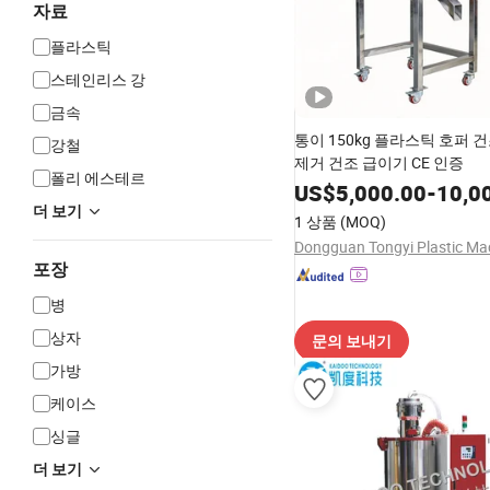
자료
플라스틱
스테인리스 강
금속
통이 150kg 플라스틱 호퍼 
강철
제거 건조 급이기 CE 인증
폴리 에스테르
US$
5,000.00
-
10,0
더 보기
1 상품
(MOQ)
포장
병
상자
문의 보내기
가방
케이스
싱글
더 보기