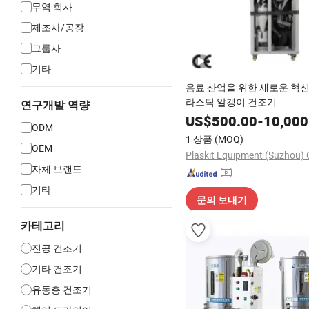
무역 회사
제조사/공장
그룹사
기타
음료 산업을 위한 새로운 혁신
라스틱 알갱이 건조기
연구개발 역량
US$
500.00
-
10,000
ODM
1 상품
(MOQ)
OEM
Plaskit Equipment (Suzhou) C
자체 브랜드
기타
문의 보내기
카테고리
진공 건조기
기타 건조기
유동층 건조기