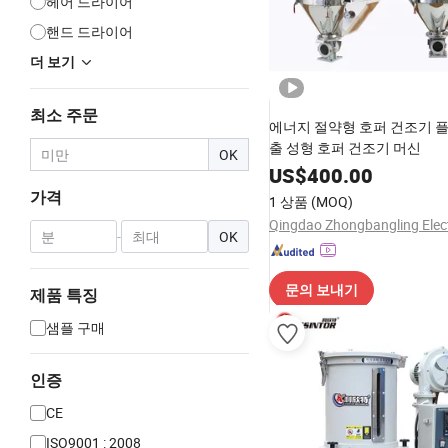
헤어 드라이어
핸드 드라이어
더 보기
최소 주문
에너지 절약형 호퍼 건조기 
출 성형 호퍼 건조기 머신
OK
US$
400.00
가격
1 상품
(MOQ)
-
OK
문의 보내기
제품 특징
샘플 구매
인증
CE
ISO9001 : 2008