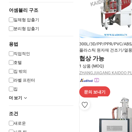
어셈블리 구조
일체형 압출기
분리형 압출기
300L/3D/PP/PPR/PVC/ABS
용법
플라스틱 원자재 건조기/열풍
직업적인
조기 호퍼 건조기 유럽형 플
협상 가능
호텔
기 자동 로더 포함
1 상품
(MOQ)
집 밖의
라벨 프린터
집
문의 보내기
더 보기
조건
새로운
사용 된