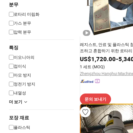
분무
로타리 미립화
가스 분무
압력 분무
레지스트, 안료 및 플라스틱 
특징
조하고 혼합하기 위한 로타리
기
이오니아의
US$
1,720.00
-
5,34
접이식
1 세트
(MOQ)
마모 방지
정전기 방지
내열성
문의 보내기
더 보기
포장 재료
플라스틱