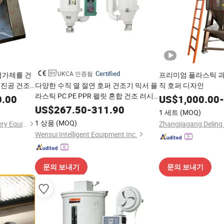
Certified
UKCA 인증됨
첨가제를 건
프리미엄 플라스틱 과
 진공 건조
다양한 수직 열 절연 호퍼 건조기 믹서 플
직 호퍼 디자인
라스틱 PC PE PPR 펠릿 혼합 건조 러시
0.00
US$
1,000.00
-
아 판매
US$
267.50
-
311.90
1 세트
(MOQ)
1 상품
(MOQ)
Zhengzhou Hanghui Machinery Equipment Co., Ltd.
Wensui Intelligent Equipment Inc.
문의 보내기
문의 보내기