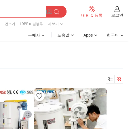
로그인
내 RFQ 등록
기
건조기
LDPE 비닐봉투
더 보기
구매자
도움말
Apps
한국어