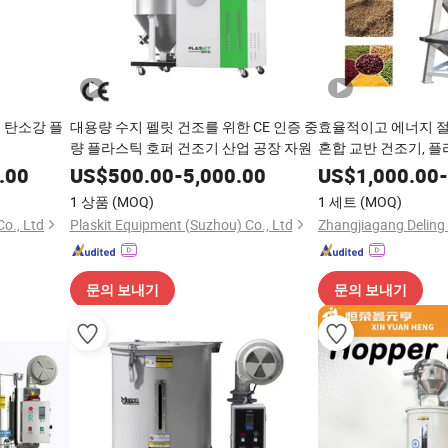
 탄소강 플
대용량 수지 펠릿 건조를 위한 CE 인증 중
효율적이고 에너지 절
량 플라스틱 호퍼 건조기 산업 공장 자원
혼합 교반 건조기, 
혼합 건조를 위해 반
.00
US$
500.00
-
5,000.00
US$
1,000.00
-
뜨거운 공기로 수분
1 상품
(MOQ)
1 세트
(MOQ)
o., Ltd
Plaskit Equipment (Suzhou) Co., Ltd
문의 보내기
문의 보내기