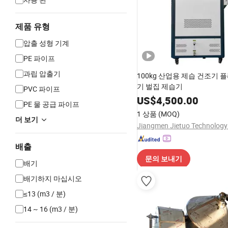
제품 유형
압출 성형 기계
PE 파이프
과립 압출기
100kg 산업용 제습 건조기 
기 벌집 제습기
PVC 파이프
US$
4,500.00
PE 물 공급 파이프
1 상품
(MOQ)
더 보기
Jiangmen Jietuo Technology 
배출
문의 보내기
배기
배기하지 마십시오
≤13 (m3 / 분)
14 ~ 16 (m3 / 분)