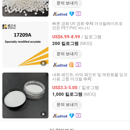
문의 보내기
빠른 경화 UV 경화
아크릴레이트로
수지
만든 PET PVC 바니시
Guangdong Ever Ray Environmental Material Co., Ltd
/ 킬로그램
US$6.99-8.99
Guangdong, China
이후 2024
(MOQ)
200 킬로그램
문의 보내기
내화 페인트, 바닥 페인트 및 애완동물 잉크
사용 고형 아크릴
수지
Briture Co., Ltd.
/ 킬로그램
US$3.3-5.00
Anhui, China
이후 2011
(MOQ)
1,000 킬로그램
문의 보내기