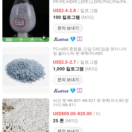
PP/PE/HDPE LDPE LLDPE/PVC/Pet/PA
GP Materials Technology (Jiangsu) Co.,Ltd
플라스틱
제조업체
수지
/ 킬로그램
US$2.4-2.8
Jiangsu, China
이후 2024
(MOQ)
100 킬로그램
문의 보내기
PC+ABS 혼합물, 단일 CAS 없음 엔지니어
링 플라스틱 펫
PCABS
수지
Zhejiang Yonei Innovative Material Co., Ltd
/ 킬로그램
US$2.5-2.7
Zhejiang, China
이후 2026
(MOQ)
1,000 킬로그램
문의 보내기
버진 펫 Wk-801 Wk-821 펫
IV 0.80 완
수지
카이 Wk-811
Beijing TDD E-Commerce Co., Ltd.
/ 티
US$800.00-820.00
Beijing, China
이후 2020
(MOQ)
25 톤
문의 보내기