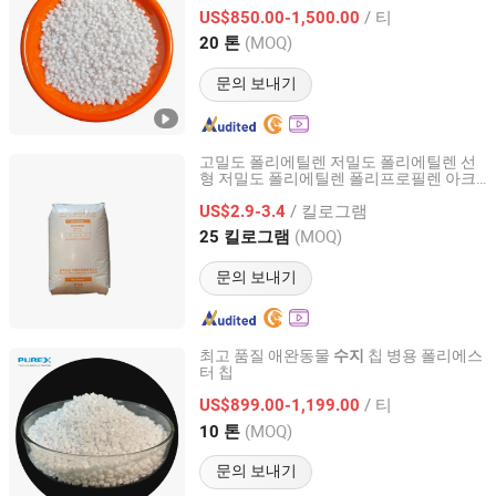
/ 티
US$850.00-1,500.00
Henan, China
이후 2020
(MOQ)
20 톤
문의 보내기
고밀도 폴리에틸렌 저밀도 폴리에틸렌 선
형 저밀도 폴리에틸렌 폴리프로필렌 아크
Shanghai Ou Shuo Plastics Co., Ltd.
릴로니트릴 부타디엔 스티렌 선형 저밀도
/ 킬로그램
폴리에틸렌
에틸렌 비닐 아세테이트
US$2.9-3.4
페트
고충격 폴리스티렌 과립
수지
Shanghai, China
이후 2024
(MOQ)
25 킬로그램
문의 보내기
최고 품질 애완동물
칩 병용 폴리에스
수지
터 칩
SHANDONG PULISI CHEMICAL CO., LTD.
/ 티
US$899.00-1,199.00
Shandong, China
이후 2021
(MOQ)
10 톤
문의 보내기