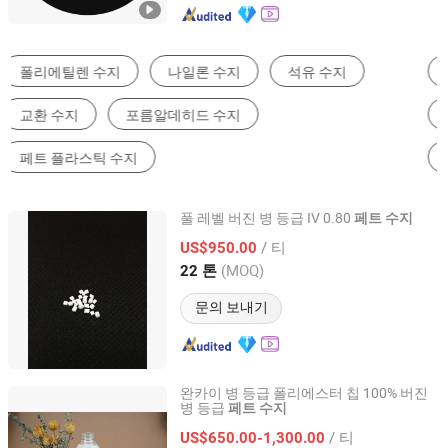
플라스틱 원료
폴리머&수지
플라스틱 마스터 배치
플라스틱 첨가제
신형화학공업 재료
수족관 & 액세서리
풀 레벨 버진 병 등급 IV 0.80
페트
수지
Zibo Aiheng New Material Co., Ltd.
/ 티
US$950.00
(MOQ)
22 톤
Shandong, China
이후 2022
문의 보내기
완카이 병 등급 폴리에스터 칩 100% 버진
병 등급
페트
수지
Haining Qiruite Photoelectric Co., Ltd.
/ 티
US$650.00-1,300.00