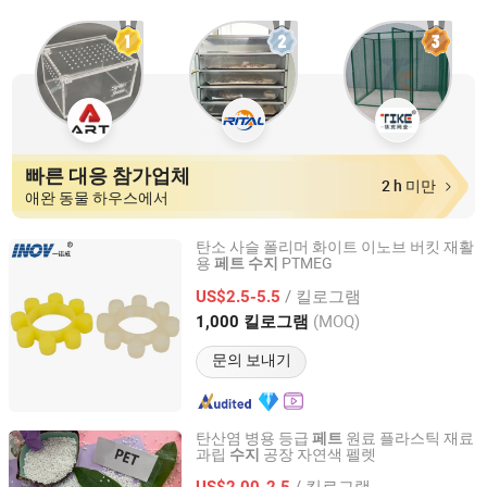
빠른 대응 참가업체
2 h 미만
애완 동물 하우스에서
탄소 사슬 폴리머 화이트 이노브 버킷 재활
용
PTMEG
페트
수지
SHANDONG INOV POLYURETHANE CO., LTD.
/ 킬로그램
US$2.5-5.5
Shandong, China
이후 2021
(MOQ)
1,000 킬로그램
문의 보내기
탄산염 병용 등급
원료 플라스틱 재료
페트
과립
공장 자연색 펠렛
수지
Ningbo Qingteng Plastic Co., Ltd
/ 킬로그램
US$2.00-2.5