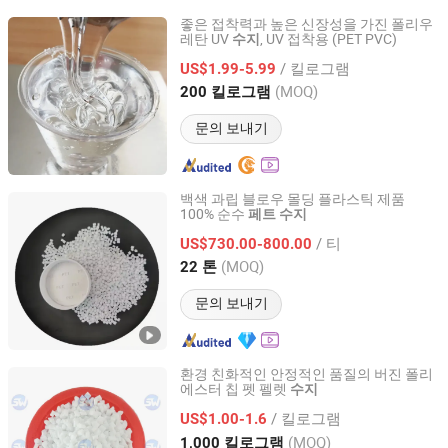
좋은 접착력과 높은 신장성을 가진 폴리우
레탄 UV
, UV 접착용 (PET PVC)
수지
Dongguan Haoxin New Materials Co., Ltd.
/ 킬로그램
US$1.99-5.99
Guangdong, China
이후 2024
(MOQ)
200 킬로그램
문의 보내기
백색 과립 블로우 몰딩 플라스틱 제품
100% 순수
페트
수지
HENAN FENGBAI INDUSTRIAL CO., LTD.
/ 티
US$730.00-800.00
Henan, China
이후 2011
(MOQ)
22 톤
문의 보내기
환경 친화적인 안정적인 품질의 버진 폴리
에스터 칩 펫 펠렛
수지
Henan Shenwon Industry Co., Ltd
/ 킬로그램
US$1.00-1.6
Henan, China
이후 2026
(MOQ)
1,000 킬로그램