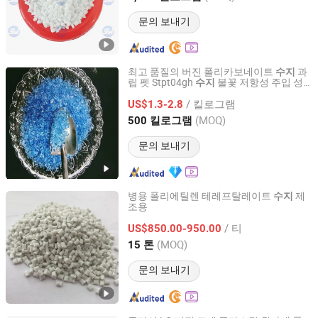
문의 보내기
최고 품질의 버진 폴리카보네이트
과
수지
립 펫 Stpt04gh
불꽃 저항성 주입 성
수지
Suzhou Shituo New Material Co., Ltd.
형 등급 버진 원자재
/ 킬로그램
US$1.3-2.8
Jiangsu, China
이후 2024
(MOQ)
500 킬로그램
문의 보내기
병용 폴리에틸렌 테레프탈레이트
제
수지
조용
Henan Brilliant Biotech Co., Ltd.
/ 티
US$850.00-950.00
Henan, China
이후 2022
(MOQ)
15 톤
문의 보내기