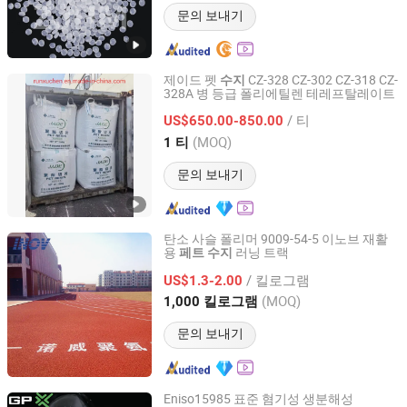
문의 보내기
제이드 펫
CZ-328 CZ-302 CZ-318 CZ-
수지
328A 병 등급 폴리에틸렌 테레프탈레이트
HEBEI RUNXUCHEN TRADING CO., LTD.
/ 티
US$650.00-850.00
Hebei, China
이후 2022
(MOQ)
1 티
문의 보내기
탄소 사슬 폴리머 9009-54-5 이노브 재활
용
러닝 트랙
페트
수지
SHANDONG INOV POLYURETHANE CO., LTD.
/ 킬로그램
US$1.3-2.00
Shandong, China
이후 2021
(MOQ)
1,000 킬로그램
문의 보내기
Eniso15985 표준 혐기성 생분해성