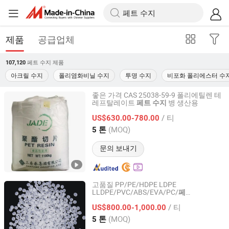
제품
공급업체
페트 수지
제품
107,120
아크릴 수지
폴리염화비닐 수지
투명 수지
비포화 폴리에스터 수
좋은 가격 CAS 25038-59-9 폴리에틸렌 테
레프탈레이트
병 생산용
페트
수지
Shandong Hankewei New Materials Technology Co., Ltd
/ 티
US$630.00-780.00
Shandong, China
이후 2026
(MOQ)
5 톤
문의 보내기
고품질 PP/PE/HDPE LDPE
LLDPE/PVC/ABS/EVA/PC/
페
Shandong Moyun Chemical Co., Ltd.
/POM/EPS/PVA/PMMA
좋은 가격
트
수지
/ 티
으로
US$800.00-1,000.00
Shandong, China
이후 2026
(MOQ)
5 톤