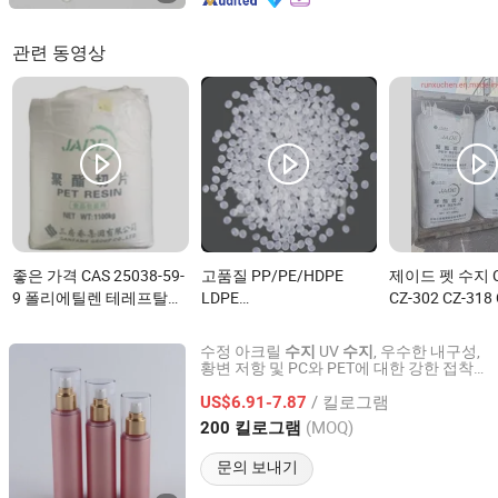
관련 동영상
좋은 가격 CAS 25038-59-
고품질 PP/PE/HDPE
제이드 펫 수지 C
9 폴리에틸렌 테레프탈레
LDPE
CZ-302 CZ-318
이트 페트 수지 병 생산용
LLDPE/PVC/ABS/EVA/PC/
병 등급 폴리에
이(가) 무엇인가요?
페
프탈레이트이(가
수정 아크릴
UV
, 우수한 내구성,
수지
수지
트/POM/EPS/PVA/PMMA
가요?
황변 저항 및 PC와 PET에 대한 강한 접착
Dongguan Qinggang New Material Technology Co., Ltd
력을 특징으로 합니다
수지 좋은 가격으로이(가)
/ 킬로그램
US$6.91-7.87
무엇인가요?
Guangdong, China
이후 2023
(MOQ)
200 킬로그램
문의 보내기