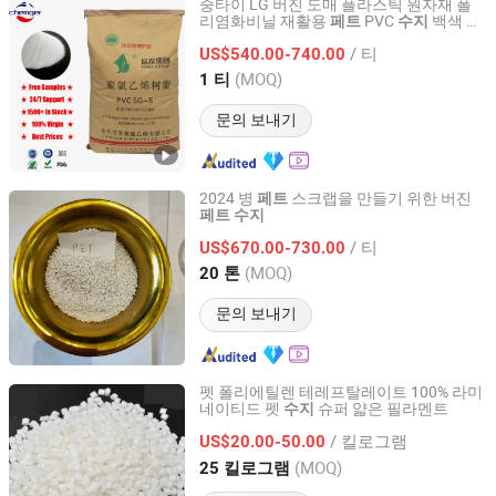
중타이 LG 버진 도매 플라스틱 원자재 폴
리염화비닐 재활용
PVC
백색 분
페트
수지
HENAN CHEMGER GROUP CORPORATION
말 가격 Sg-5
/ 티
Sg3/Sg5/Sg8/K65/K67/K57//K70 CAS
US$540.00-740.00
9002-86-2
Henan, China
이후 2024
(MOQ)
1 티
문의 보내기
2024 병
스크랩을 만들기 위한 버진
페트
페트
수지
Beijing Ou Yuan Sheng Fa Plastic Products Co., Ltd.
/ 티
US$670.00-730.00
Beijing, China
이후 2013
(MOQ)
20 톤
문의 보내기
펫 폴리에틸렌 테레프탈레이트 100% 라미
네이티드 펫
슈퍼 얇은 필라멘트
수지
Ningbo Shuyou Plasticization Co., Ltd.
/ 킬로그램
US$20.00-50.00
Zhejiang, China
이후 2024
(MOQ)
25 킬로그램