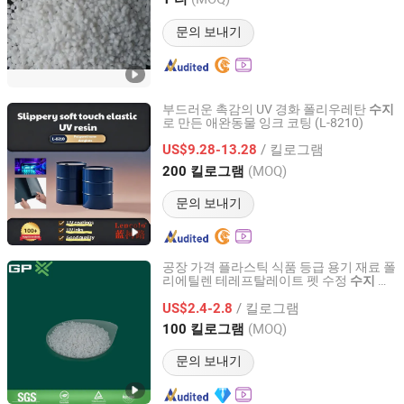
Shandong, China
이후 2022
문의 보내기
부드러운 촉감의 UV 경화 폴리우레탄
수지
로 만든 애완동물 잉크 코팅 (L-8210)
Guangdong Lencolo New Material Co., Ltd.
/ 킬로그램
US$9.28-13.28
Guangdong, China
이후 2022
(MOQ)
200 킬로그램
문의 보내기
공장 가격 플라스틱 식품 등급 용기 재료 폴
리에틸렌 테레프탈레이트 펫 수정
섬
수지
GP Materials Technology (Jiangsu) Co.,Ltd
유용
/ 킬로그램
US$2.4-2.8
Jiangsu, China
이후 2024
(MOQ)
100 킬로그램
문의 보내기