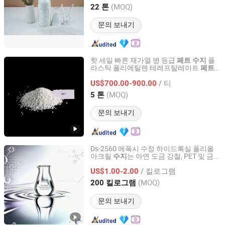
Zhejiang, China
이후 2010
(MOQ)
22 톤
문의 보내기
핫 세일 빠른 재가열 병 등급
플
페트
수지
라스틱 폴리에틸렌 테레프탈레이트
페트
Hebei Yingye New Energy Technology Co., Ltd
원자재 Fr530/Bk507
수지
/ 티
US$700.00-900.00
Hebei, China
이후 2024
(MOQ)
5 톤
문의 보내기
Ds-2560 에폭시 수정 하이드록실 폴리올
아크릴
는 아연 도금 강철, PET 및 금속
수지
Jiangsu Suze New Materials Co., Ltd.
플라스틱 기판에 강한 접착력을 가지고 있
/ 킬로그램
습니다
US$1.00-2.00
Jiangsu, China
이후 2022
(MOQ)
200 킬로그램
문의 보내기