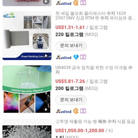
핫 세일 불포화 폴리에스터
1629
수지
2597 DNV 진공 RTM 펫
유리섬유 풍
수지
Changzhou Huake Polymers Co., Ltd.
력 합성
및 플라스틱 액체
수지
/ 킬로그램
US$1.31-1.61
Jiangsu, China
이후 2024
(MOQ)
220 킬로그램
문의 보내기
UR4039 금속 접착을 위한 수정 아크릴
수
지
Guangdong Hechems Novel Material Co., Ltd.
/ 킬로그램
US$5.81-7.26
Guangdong, China
이후 2026
(MOQ)
200 킬로그램
문의 보내기
고투명 재활용 가능 병
식품 등급
페트
수지
Qingdao Ever Trust Biotech Co., Ltd.
/ 티
US$1,050.00-1,200.00
(MOQ)
1 티