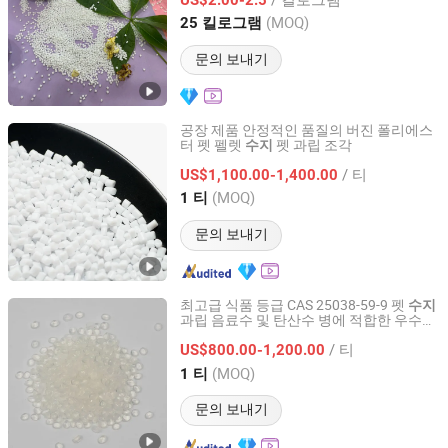
Zhejiang, China
이후 2025
(MOQ)
25 킬로그램
문의 보내기
공장 제품 안정적인 품질의 버진 폴리에스
터 펫 펠렛
펫 과립 조각
수지
Hebei Changsheng Plastic Industry Co., Ltd.
/ 티
US$1,100.00-1,400.00
Hebei, China
이후 2024
(MOQ)
1 티
문의 보내기
최고급 식품 등급 CAS 25038-59-9 펫
수지
과립 음료수 및 탄산수 병에 적합한 우수한
Shandong Chunsheng Chemical Technology Co.,Ltd
투명도
/ 티
US$800.00-1,200.00
Shandong, China
이후 2025
(MOQ)
1 티
문의 보내기