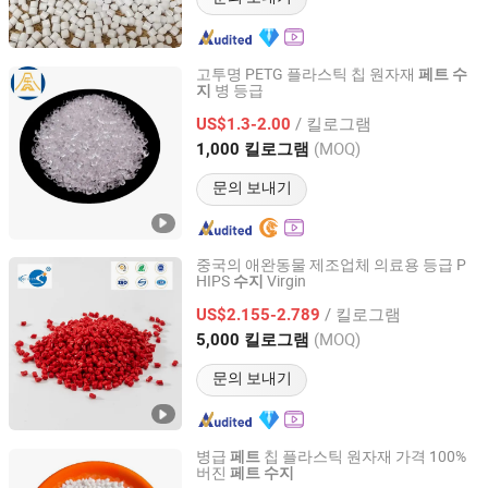
고투명 PETG 플라스틱 칩 원자재
페트
수
병 등급
지
Jiangyin Gegewu New Material Technology Co., Ltd.
/ 킬로그램
US$1.3-2.00
Jiangsu, China
이후 2025
(MOQ)
1,000 킬로그램
문의 보내기
중국의 애완동물 제조업체 의료용 등급 P
HIPS
Virgin
수지
Shanghai Qishen Plastic Industry Co., LTD.
/ 킬로그램
US$2.155-2.789
Shanghai, China
이후 2025
(MOQ)
5,000 킬로그램
문의 보내기
병급
칩 플라스틱 원자재 가격 100%
페트
버진
페트
수지
Henan Sinowin Chemical Industry Co., Ltd.