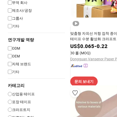
무역 회사
제조사/공장
그룹사
기타
맞춤형 자외선 저항 접착 종이
테이프 수분 활성화 크라프트
연구개발 역량
프 배송 화물 밀봉용
US$
0.065
-
0.22
ODM
30 롤
(MOQ)
OEM
자체 브랜드
기타
문의 보내기
카테고리
산업용 테이프
포장 테이프
크라프트지