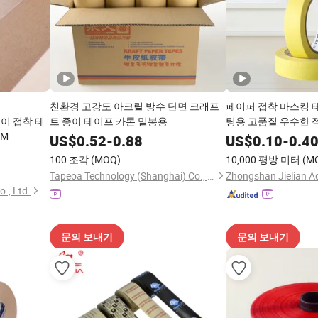
친환경 고강도 아크릴 방수 단면 크래프
페이퍼 접착 마스킹 
이 접착 테
트 종이 테이프 카톤 밀봉용
팅용 고품질 우수한 
DM
US$
0.52
-
0.88
US$
0.10
-
0.4
100 조각
(MOQ)
10,000 평방 미터
(M
Tapeoa Technology (Shanghai) Co., Ltd.
., Ltd.
문의 보내기
문의 보내기