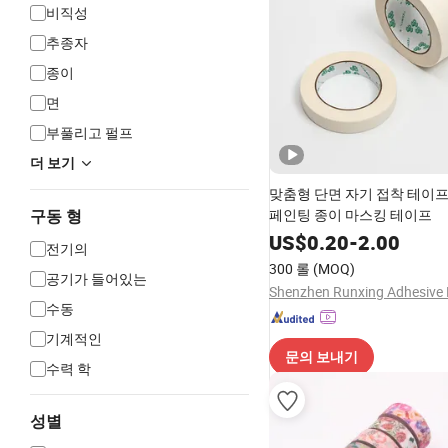
비직성
추종자
종이
면
부풀리고 펄프
더 보기
맞춤형 단면 자기 접착 테이프
페인팅 종이 마스킹 테이프
구동 형
US$
0.20
-
2.00
전기의
300 롤
(MOQ)
공기가 들어있는
수동
기계적인
문의 보내기
수력 학
성별