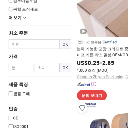
알루미늄호일
복합 포장재료
더 보기
최소 주문
Certified
FSC 인증됨
OK
분해 가능한 포장 크라프트 종
이프 카톤 박스 밀봉 OEM/O
가격
US$
0.25
-
2.85
-
OK
1,000 조각
(MOQ)
Qingdao Zhiyan Packaging Co
제품 특징
샘플 구매
문의 보내기
인증
CE
ISO9001