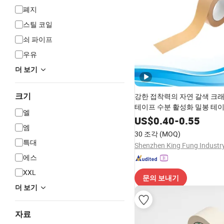
폐지
스틸 코일
쇠 파이프
우유
더 보기
크기
강한 접착력의 자연 갈색 크
테이프 수분 활성화 밀봉 테
엘
US$
0.40
-
0.55
엠
30 조각
(MOQ)
특대
에스
XXL
문의 보내기
더 보기
자료