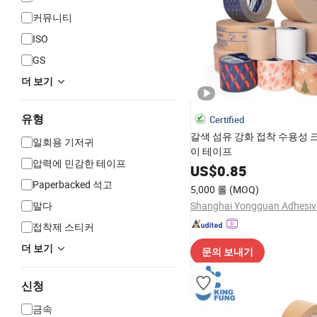
커뮤니티
ISO
GS
더 보기
유형
Certified
갈색 섬유 강화 접착 수용성 
일회용 기저귀
이 테이프
압력에 민감한 테이프
US$
0.85
Paperbacked 석고
5,000 롤
(MOQ)
말다
접착제 스티커
더 보기
문의 보내기
신청
금속