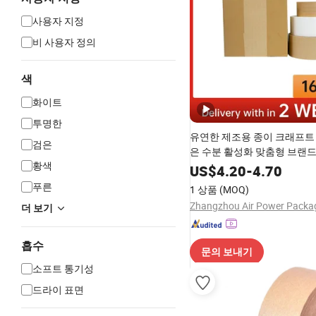
사용자 지정
비 사용자 정의
색
화이트
투명한
유연한 제조용 종이 크래프트
검은
은 수분 활성화 맞춤형 브랜드
황색
프
US$
4.20
-
4.70
푸른
1 상품
(MOQ)
더 보기
흡수
문의 보내기
소프트 통기성
드라이 표면