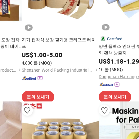
Certified
 포장 접착
자기 접착식 보강 필기용 크라프트 테이
 종이 테이
프
양면 플렉소 인쇄판 
와 흰색 방출지
US$
1.00
-
5.00
US$
1.18
-
1.2
4,800 롤
(MOQ)
10 롤
(MOQ)
Dongguan Vansenor Paper Products Co., Ltd.
Shenzhen World Packing Industrial Limited
문의 보내기
문의 보내기