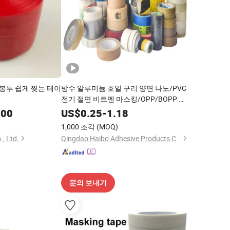
 봉투 쉽게 찢는 테이
방수 알루미늄 호일 구리 양면 나노/PVC
전기 절연 비트멘 마스킹/OPP/BOPP 포
장 크라프트 종이 포장 대형 롤 접착 테이
.00
US$
0.25
-
1.18
프
1,000 조각
(MOQ)
, Ltd.
Qingdao Haibo Adhesive Products Co., Ltd.
문의 보내기