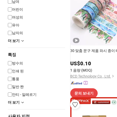
남여
어린이
여성의
유아
남자의
더 보기
30 맞춤 문구 제품 와시 종이
특징
US$
0.10
방수의
1 음량
(MOQ)
인쇄 된
BCD Technology Co., Ltd.
통풍
일반 짠
문의 보내기
안티 - 알레르기
더 보기
사용자 지정