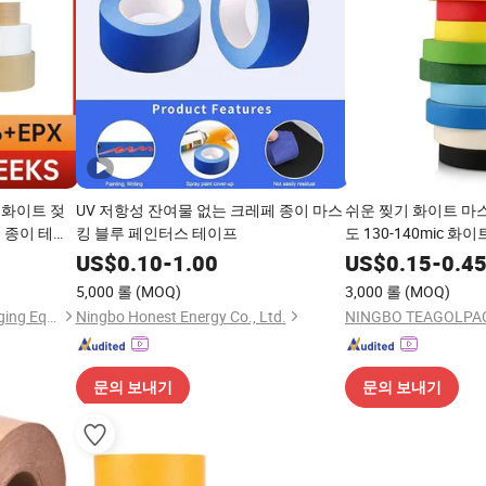
GIF
 화이트 젖
UV 저항성 잔여물 없는 크레페 종이 마스
쉬운 찢기 화이트 마
 종이 테이
킹 블루 페인터스 테이프
도 130-140mic 
US$
0.10
-
1.00
US$
0.15
-
0.4
5,000 롤
(MOQ)
3,000 롤
(MOQ)
Zhangzhou Air Power Packaging Equipment Co., Ltd.
Ningbo Honest Energy Co., Ltd.
문의 보내기
문의 보내기