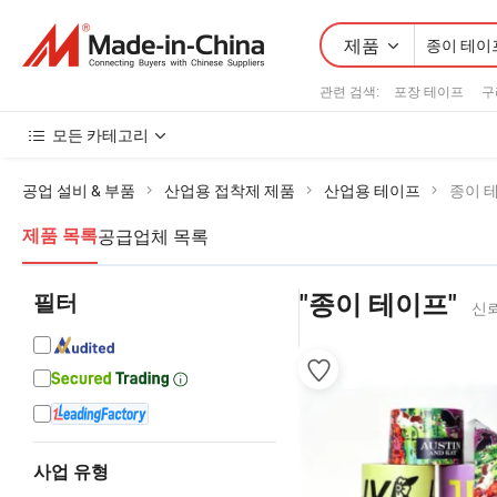
제품
관련 검색:
포장 테이프
구
모든 카테고리
공업 설비 & 부품
산업용 접착제 제품
산업용 테이프
종이 
공급업체 목록
제품 목록
필터
"종이 테이프"
신뢰
사업 유형