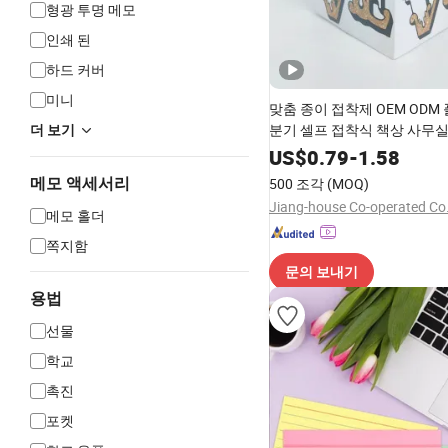
형광 투명 메모
인쇄 된
하드 커버
미니
맞춤 종이 접착제 OEM ODM
분기 셀프 접착식 책상 사무실
더 보기
고 자석 메모 스티키 노트 큐
US$
0.79
-
1.58
메모 액세서리
500 조각
(MOQ)
Jiang-house Co-operated Co.
메모 홀더
쪽지함
문의 보내기
용법
선물
학교
촉진
포켓