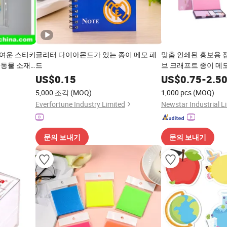
귀여운 스티키
글리터 다이아몬드가 있는 종이 메모 패
맞춤 인쇄된 홍보용 
완동물 소재
드
브 크래프트 종이 메
및 사무실 학
US$
0.15
US$
0.75
-
2.5
5,000 조각
(MOQ)
1,000 pcs
(MOQ)
Everfortune Industry Limited
Newstar Industrial L
문의 보내기
문의 보내기