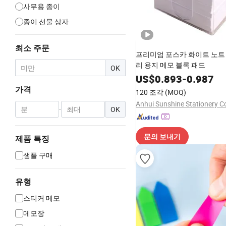
사무용 종이
종이 선물 상자
최소 주문
프리미엄 포스카 화이트 노트 
리 용지 메모 블록 패드
OK
US$
0.893
-
0.987
가격
120 조각
(MOQ)
Anhui Sunshine Stationery Co
-
OK
문의 보내기
제품 특징
샘플 구매
유형
스티커 메모
메모장