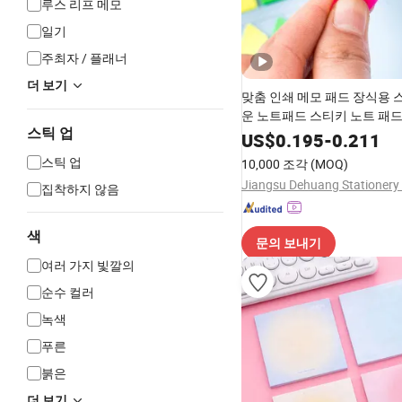
루스 리프 메모
일기
주최자 / 플래너
더 보기
맞춤 인쇄 메모 패드 장식용 
운 노트패드 스티키 노트 패드
스틱 업
와 튼튼한 판지 큐브 상자 스
US$
0.195
-
0.211
스틱 업
10,000 조각
(MOQ)
Jiangsu Dehuang Stationery 
집착하지 않음
색
문의 보내기
여러 가지 빛깔의
순수 컬러
녹색
푸른
붉은
더 보기