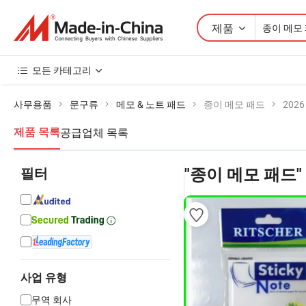
제품
모든 카테고리
사무용품
문구류
메모 & 노트 패드
종이 메모 패드
202
공급업체 목록
제품 목록
필터
"종이 메모 패드"
사업 유형
무역 회사