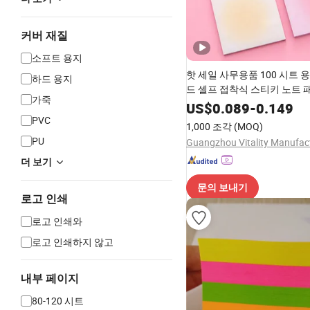
커버 재질
소프트 용지
핫 세일 사무용품 100 시트 
하드 용지
드 셀프 접착식 스티키 노트 
가죽
US$
0.089
-
0.149
PVC
1,000 조각
(MOQ)
PU
더 보기
문의 보내기
로고 인쇄
로고 인쇄와
로고 인쇄하지 않고
내부 페이지
80-120 시트