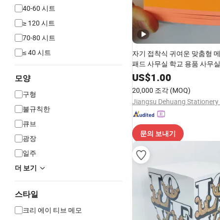
40-60 시트
≥ 120 시트
70-80 시트
≤ 40 시트
자기 접착식 귀여운 맞춤형 
패드 사무실 학교 용품 사무실
종이 문구
US$
1.00
모양
20,000 조각
(MOQ)
구형
Jiangsu Dehuang Stationery 
불규칙한
큐브
문의 보내기
광장
일주
더 보기
스타일
크리 에이 티브 메모