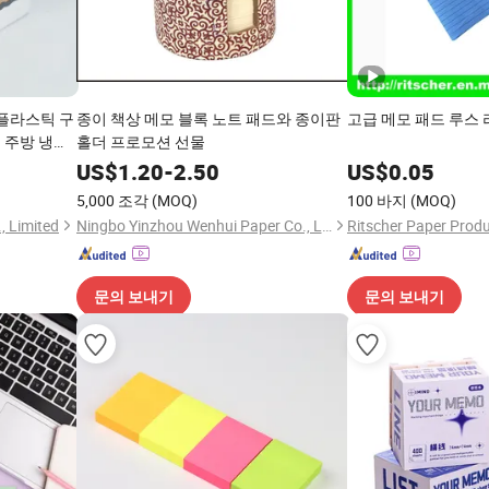
 플라스틱 구
종이 책상 메모 블록 노트 패드와 종이판
고급 메모 패드 루스 
 주방 냉장
홀더 프로모션 선물
브 패드
US$
1.20
-
2.50
US$
0.05
5,000 조각
(MOQ)
100 바지
(MOQ)
, Limited
Ningbo Yinzhou Wenhui Paper Co., Ltd.
Ritscher Paper Produ
문의 보내기
문의 보내기