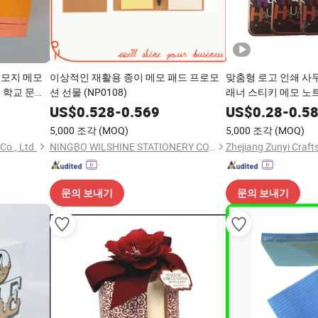
메모지 메모
이상적인 재활용 종이 메모 패드 프로모
맞춤형 로고 인쇄 사
 학교 문구
션 선물 (NP0108)
래너 스티키 메모 노
US$
0.528
-
0.569
US$
0.28
-
0.5
5,000 조각
(MOQ)
5,000 조각
(MOQ)
Co., Ltd.
NINGBO WILSHINE STATIONERY CO., LTD.
Zhejiang Zunyi Crafts
문의 보내기
문의 보내기