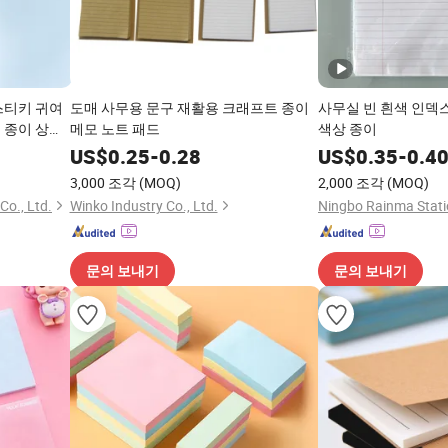
스티키 귀여
도매 사무용 문구 재활용 크래프트 종이
사무실 빈 흰색 인덱
 종이 상자
메모 노트 패드
색상 종이
티키 노트
US$
0.25
-
0.28
US$
0.35
-
0.4
3,000 조각
(MOQ)
2,000 조각
(MOQ)
Co., Ltd.
Winko Industry Co., Ltd.
문의 보내기
문의 보내기