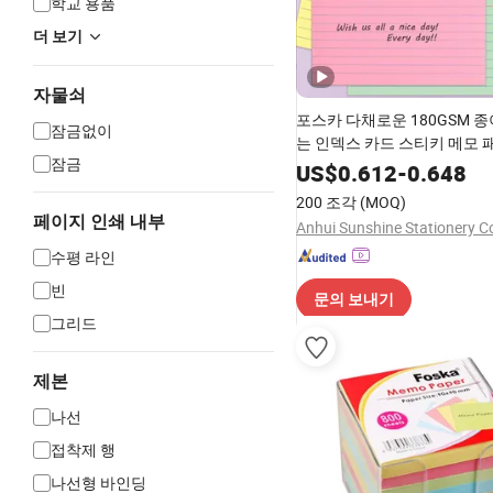
학교 용품
더 보기
자물쇠
포스카 다채로운 180GSM 종
잠금없이
는 인덱스 카드 스티키 메모 
잠금
US$
0.612
-
0.648
200 조각
(MOQ)
페이지 인쇄 내부
Anhui Sunshine Stationery Co
수평 라인
빈
문의 보내기
그리드
제본
나선
접착제 행
나선형 바인딩