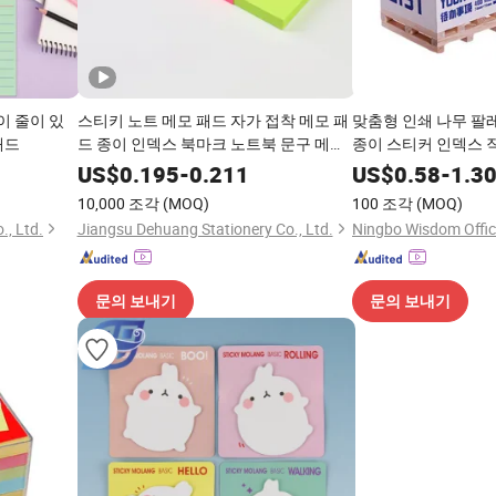
이 줄이 있
스티키 노트 메모 패드 자가 접착 메모 패
맞춤형 인쇄 나무 팔
패드
드 종이 인덱스 북마크 노트북 문구 메모
종이 스티커 인덱스 
패드
스티키 노트 메모 패
US$
0.195
-
0.211
US$
0.58
-
1.3
10,000 조각
(MOQ)
100 조각
(MOQ)
., Ltd.
Jiangsu Dehuang Stationery Co., Ltd.
Ningbo Wisdom Office
문의 보내기
문의 보내기