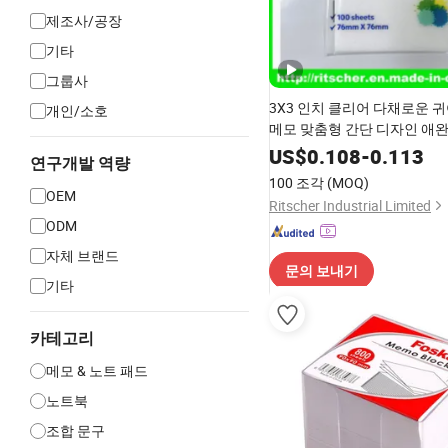
제조사/공장
기타
그룹사
3X3 인치 클리어 다채로운 
개인/소호
메모 맞춤형 간단 디자인 애
노트 패드 사무실 학교 용품 
US$
0.108
-
0.113
연구개발 역량
교 문구 및 종이 문구
100 조각
(MOQ)
OEM
Ritscher Industrial Limited
ODM
자체 브랜드
문의 보내기
기타
카테고리
메모 & 노트 패드
노트북
조합 문구