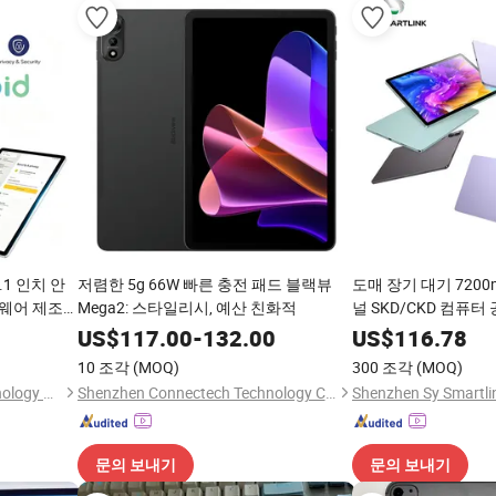
.1 인치 안
저렴한 5g 66W 빠른 충전 패드 블랙뷰
도매 장기 대기 7200m
웨어 제조업
Mega2: 스타일리시, 예산 친화적
널 SKD/CKD 컴퓨
920X1200
13 5MP 전면 웹캠
US$
117.00
-
132.00
US$
116.78
드
10 조각
(MOQ)
300 조각
(MOQ)
Shenzhen Sy Smartlink Technology Co., Ltd.
Shenzhen Connectech Technology Co., Ltd.
문의 보내기
문의 보내기