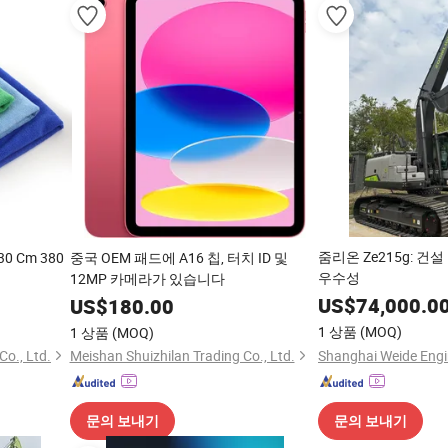
줌리온 Ze215g: 건
0 Cm 380
중국 OEM 패드에 A16 칩, 터치 ID 및
우수성
12MP 카메라가 있습니다
US$
74,000.0
US$
180.00
1 상품
(MOQ)
1 상품
(MOQ)
Co., Ltd.
Meishan Shuizhilan Trading Co., Ltd.
문의 보내기
문의 보내기