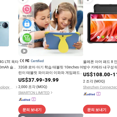
Certified
4G LTE 옥타
울레폰 아머 패드 8 인
00mAh 슬림
32GB 로마 아기 학습 태블릿 10inches 어
방수 카메라 내구성 
 POS 디스
린이 태블릿 와이파이 이와와 게임패드
식 잠금 해제 7650m
US$
108.00
-
1
부모 통제 어린이 태블릿 교육용 패드
US$
37.99
-
39.99
2 조각
(MOQ)
2,000 조각
(MOQ)
Shenzhen Sy Smartlink Technology Co., Ltd.
SMARTCN LIMITED
문의 보내기
문의 보내기