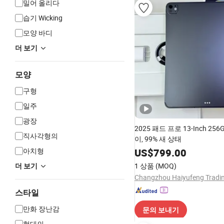
밀어 올리다
습기 Wicking
모양 바디
더 보기
모양
구형
일주
광장
2025 패드 프로 13-Inch 25
직사각형의
이, 99% 새 상태
아치형
US$
799.00
1 상품
(MOQ)
더 보기
스타일
만화 장난감
문의 보내기
현대의