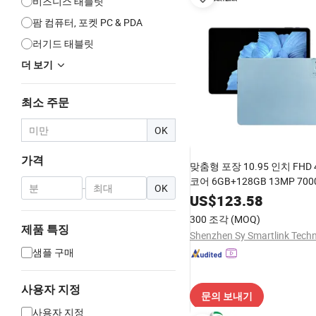
비즈니스 태블릿
팜 컴퓨터, 포켓 PC & PDA
러기드 태블릿
더 보기
최소 주문
OK
가격
맞춤형 포장 10.95 인치 FHD 
코어 6GB+128GB 13MP 70
-
OK
7.6mm 안드로이드 패드 소매
US$
123.58
플레이
300 조각
(MOQ)
제품 특징
샘플 구매
사용자 지정
문의 보내기
사용자 지정