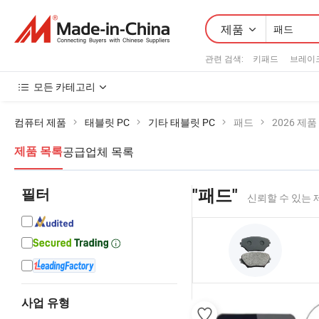
제품
관련 검색:
키패드
브레이
모든 카테고리
컴퓨터 제품
태블릿 PC
기타 태블릿 PC
패드
2026 제품
공급업체 목록
제품 목록
필터
"패드"
신뢰할 수 있는
사업 유형