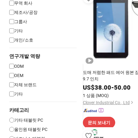
무역 회사
제조사/공장
그룹사
기타
개인/소호
연구개발 역량
ODM
도매 저렴한 패드 에어 원본 
OEM
9.7 인치
자체 브랜드
US$
38.00
-
50.00
기타
1 상품
(MOQ)
Clover Industrial Co., Ltd
카테고리
기타 태블릿 PC
문의 보내기
올인원 태블릿 PC