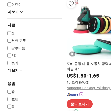
어린이
더 보기
자료
철
천연 고무
알루미늄
PE
놋쇠
도매 공장 다 폼 자동차 광택 
버핑 패드
더 보기
US$
1.50
-
1.65
10 조각
(MOQ)
용법
층
호텔
문의 보내기
집