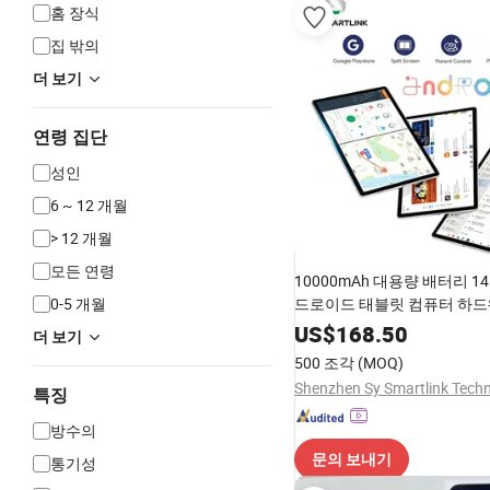
홈 장식
집 밖의
더 보기
연령 집단
성인
6 ~ 12 개월
> 12 개월
모든 연령
10000mAh 대용량 배터리 14
0-5 개월
드로이드 태블릿 컴퓨터 하드
체 유니소크 T616 옥타 코어 1
US$
168.50
더 보기
IPS 스마트 패드
500 조각
(MOQ)
특징
방수의
문의 보내기
통기성