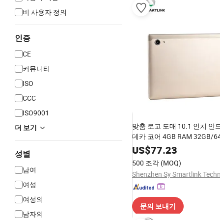
비 사용자 정의
인증
CE
커뮤니티
ISO
CCC
ISO9001
맞춤 로고 도매 10.1 인치 안
더 보기
데카 코어 4GB RAM 32GB/6
5MP+13MP G+G 터치 패널
US$
77.23
성별
500 조각
(MOQ)
남여
여성
여성의
문의 보내기
남자의