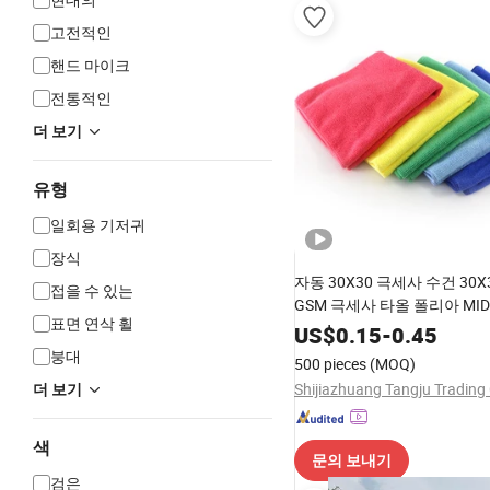
고전적인
핸드 마이크
전통적인
더 보기
유형
일회용 기저귀
장식
자동 30X30 극세사 수건 30X3
접을 수 있는
GSM 극세사 타올 폴리아 MID
표면 연삭 휠
US$
0.15
-
0.45
붕대
500 pieces
(MOQ)
Shijiazhuang Tangju Trading 
더 보기
색
문의 보내기
검은