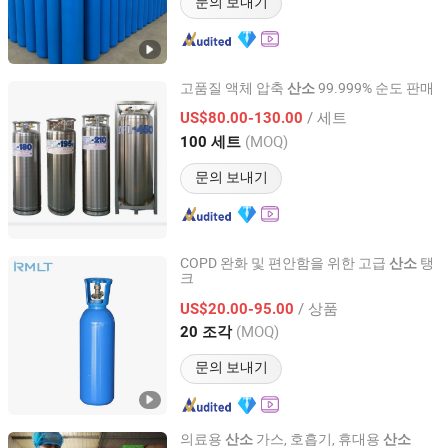
문의 보내기
고품질 액체 압축
99.999% 순도 판매
산소
Hubei Mingwanxing Technology Co., Ltd.
/ 세트
US$80.00-130.00
(MOQ)
100 세트
Hubei, China
이후 2026
문의 보내기
COPD 완화 및 편안함을 위한 고급
탱
산소
크
Qingdao Ruiming Blue Sky Energy Co., Ltd.
/ 상품
US$20.00-95.00
Shandong, China
이후 2017
(MOQ)
20 조각
문의 보내기
의료용
가스, 호흡기, 휴대용
산소
산소