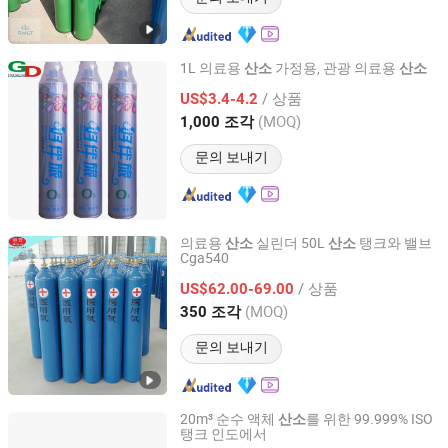
1L 의료용
가정용, 관광 의료용
산소
산소
Qingdao Guida Special Gas Co., Ltd.
/ 상품
US$3.4-4.2
(MOQ)
1,000 조각
Shandong, China
이후 2019
문의 보내기
의료용
실린더 50L
탱크와 밸브
산소
산소
Cga540
Anqiu Heng`an Gas Manufacture Factory
/ 상품
US$62.00-69.00
Shandong, China
이후 2023
(MOQ)
350 조각
문의 보내기
20m³ 순수 액체
를 위한 99.999% ISO
산소
탱크 인도에서
Qingdao Ruiming Blue Sky Energy Co., Ltd.