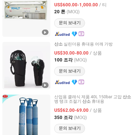
/ 티
US$600.00-1,000.00
Shandong, China
이후 2017
(MOQ)
20 톤
문의 보내기
실린더용 휴대용 어깨 가방
산소
Qingdao Guida Special Gas Co., Ltd.
/ 상품
US$30.00-80.00
(MOQ)
100 조각
Shandong, China
이후 2019
문의 보내기
산업용 클래식 제품 40L 150bar 고압
산소
병 탱크 조절기
휴대용
산소
Anqiu Heng`an Gas Manufacture Factory
/ 상품
US$62.00-69.00
Shandong, China
이후 2023
(MOQ)
350 조각
문의 보내기