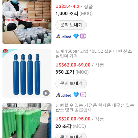
Qingdao Guida Special Gas Co., Ltd.
/ 상품
US$3.4-4.2
(MOQ)
1,000 조각
Shandong, China
이후 2019
문의 보내기
도매 150bar 고압 40L O2 실린더 빈
산소
실린더 가격
Anqiu Heng`an Gas Manufacture Factory
/ 상품
US$62.00-69.00
Shandong, China
이후 2023
(MOQ)
350 조각
문의 보내기
신뢰할 수 있는 가정용 환자용 내구성 있는
탱크 공급업체
산소
Qingdao Ruiming Blue Sky Energy Co., Ltd.
/ 상품
US$20.00-95.00
Shandong, China
이후 2017
(MOQ)
20 조각
문의 보내기