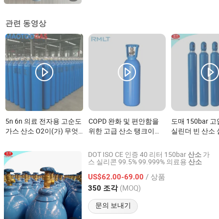
관련 동영상
5n 6n 의료 전자용 고순도
COPD 완화 및 편안함을
도매 150bar 고
가스 산소 O2이(가) 무엇
위한 고급 산소 탱크이
실린더 빈 산소
인가요?
(가) 무엇인가요?
격이(가) 무엇
DOT ISO CE 인증 40 리터 150bar
가
산소
스 실리콘 99.5% 99.999% 의료용
산소
Anqiu Heng`an Gas Manufacture Factory
/ 상품
US$62.00-69.00
Shandong, China
이후 2023
(MOQ)
350 조각
문의 보내기