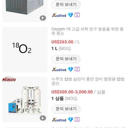
문의 보내기
Oxygen-18 고급 과학 연구 응용을 위한 동
위 원소
Wuhan Zhongxin Ruiyuan Gas Co., Ltd
/ L
US$265.00
Hubei, China
이후 2026
(MOQ)
1 L
문의 보내기
누주오
실린더 충전 장비 병원용
산소
산소
생산
Hangzhou Nuzhuo Technology Group Co., Ltd.
/ 상품
US$500.00-3,000.00
Zhejiang, China
이후 2023
(MOQ)
1 상품
문의 보내기