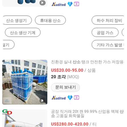
하수 처리 장비
질소 발생기
가스 분리 장치
공업 가스
가스 실린더
기타 가스 발생 장비 및 부품
친환경 실내
탱크 안전한 가스 저장용
산소
Qingdao Ruiming Blue Sky Energy Co., Ltd.
/ 상품
US$20.00-95.00
(MOQ)
20 조각
Shandong, China
이후 2017
문의 보내기
공장 직거래 20t 캔 99.99% 산업용 액체
산
고품질 화학물질
소
Qingdao Guida Special Gas Co., Ltd.
/ 티
US$280.00-420.00