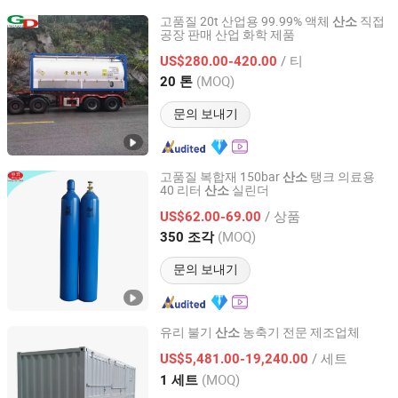
고품질 20t 산업용 99.99% 액체
직접
산소
공장 판매 산업 화학 제품
Qingdao Guida Special Gas Co., Ltd.
/ 티
US$280.00-420.00
Shandong, China
이후 2019
(MOQ)
20 톤
문의 보내기
고품질 복합재 150bar
탱크 의료용
산소
40 리터
실린더
산소
Anqiu Heng`an Gas Manufacture Factory
/ 상품
US$62.00-69.00
Shandong, China
이후 2023
(MOQ)
350 조각
문의 보내기
유리 불기
농축기 전문 제조업체
산소
BeiJing Cape Golden Gas System Company LTD
/ 세트
US$5,481.00-19,240.00
(MOQ)
1 세트
Beijing, China
이후 2020