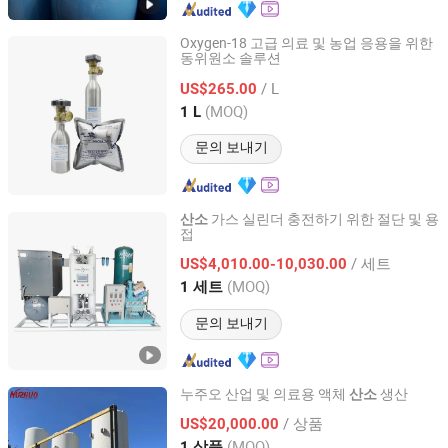
Oxygen-18 고급 의료 및 농업 응용을 위한
동위원소 솔루션
Wuhan Zhongxin Ruiyuan Gas Co., Ltd
/ L
US$265.00
Hubei, China
이후 2026
(MOQ)
1 L
문의 보내기
가스 실린더 충전하기 위한 절단 및 용
산소
접
BeiJing Cape Golden Gas System Company LTD
/ 세트
US$4,010.00-10,030.00
Beijing, China
이후 2020
(MOQ)
1 세트
문의 보내기
누주오 산업 및 의료용 액체
생산
산소
Hangzhou Nuzhuo Technology Group Co., Ltd.
/ 상품
US$20,000.00
(MOQ)
1 상품