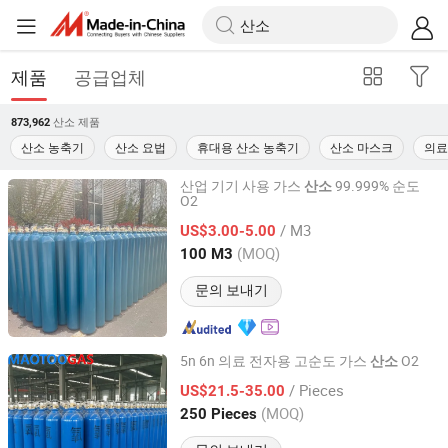
제품
공급업체
산소
제품
873,962
산소 농축기
산소 요법
휴대용 산소 농축기
산소 마스크
의료
산업 기기 사용 가스
99.999% 순도
산소
O2
Hubei Mingwanxing Technology Co., Ltd.
/ M3
US$3.00-5.00
Hubei, China
이후 2026
(MOQ)
100 M3
문의 보내기
5n 6n 의료 전자용 고순도 가스
O2
산소
Maotoogas Equipments (Shanghai) Co., Ltd.
/ Pieces
US$21.5-35.00
(MOQ)
250 Pieces
Shanghai, China
이후 2024