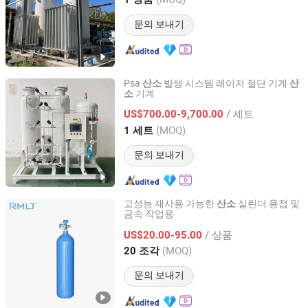
Zhejiang, China
이후 2023
문의 보내기
Psa
발생 시스템 레이저 절단 기계
산소
산
기계
소
Hebei Lixin Medical Engineering Co., Ltd
/ 세트
US$700.00-9,700.00
Hebei, China
이후 2024
(MOQ)
1 세트
문의 보내기
고성능 재사용 가능한
실린더 용접 및
산소
금속 작업용
Qingdao Ruiming Blue Sky Energy Co., Ltd.
/ 상품
US$20.00-95.00
Shandong, China
이후 2017
(MOQ)
20 조각
문의 보내기