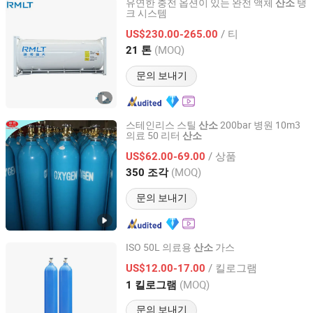
유연한 충전 옵션이 있는 완전 액체
탱
산소
크 시스템
Qingdao Ruiming Blue Sky Energy Co., Ltd.
/ 티
US$230.00-265.00
Shandong, China
이후 2017
(MOQ)
21 톤
문의 보내기
스테인리스 스틸
200bar 병원 10m3
산소
의료 50 리터
산소
Anqiu Heng`an Gas Manufacture Factory
/ 상품
US$62.00-69.00
Shandong, China
이후 2023
(MOQ)
350 조각
문의 보내기
ISO 50L 의료용
가스
산소
Qingdao Guida Special Gas Co., Ltd.
/ 킬로그램
US$12.00-17.00
(MOQ)
1 킬로그램
Shandong, China
이후 2019
문의 보내기