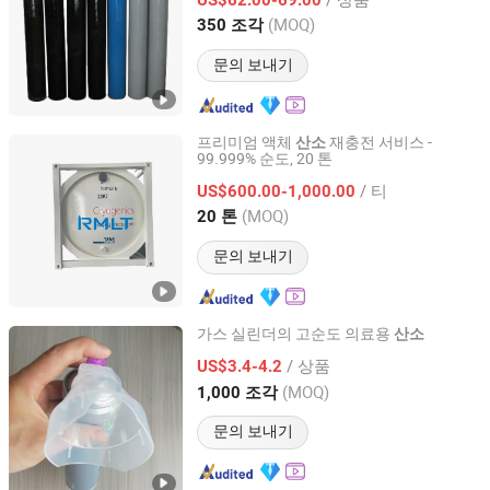
Shandong, China
이후 2023
(MOQ)
350 조각
문의 보내기
프리미엄 액체
재충전 서비스 -
산소
99.999% 순도, 20 톤
Qingdao Ruiming Blue Sky Energy Co., Ltd.
/ 티
US$600.00-1,000.00
Shandong, China
이후 2017
(MOQ)
20 톤
문의 보내기
가스 실린더의 고순도 의료용
산소
Qingdao Guida Special Gas Co., Ltd.
/ 상품
US$3.4-4.2
(MOQ)
1,000 조각
Shandong, China
이후 2019
문의 보내기