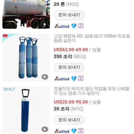
Shandong, China
이후 2019
(MOQ)
20 톤
문의 보내기
고압 복합재 40L
탱크 150bar 의료용
산소
실린더
산소
Anqiu Heng`an Gas Manufacture Factory
/ 상품
US$62.00-69.00
Shandong, China
이후 2023
(MOQ)
350 조각
문의 보내기
효율적인 레이저 절단 작업을 위한 신뢰할
수 있는
가스 실린더
산소
Qingdao Ruiming Blue Sky Energy Co., Ltd.
/ 상품
US$20.00-95.00
Shandong, China
이후 2017
(MOQ)
20 조각
문의 보내기