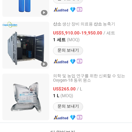
생산 장비 의료용
농축기
산소
산소
BeiJing Cape Golden Gas System Company LTD
/ 세트
US$5,910.00-19,950.00
(MOQ)
1 세트
Beijing, China
이후 2020
문의 보내기
의학 및 농업 연구를 위한 신뢰할 수 있는
Oxygen-18 동위 원소
Wuhan Zhongxin Ruiyuan Gas Co., Ltd
/ L
US$265.00
Hubei, China
이후 2026
(MOQ)
1 L
문의 보내기