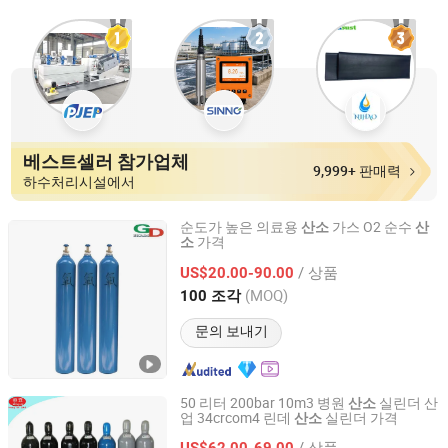
베스트셀러 참가업체
9,999+ 판매력
하수처리시설에서
순도가 높은 의료용
가스 O2 순수
산소
산
가격
소
Qingdao Guida Special Gas Co., Ltd.
/ 상품
US$20.00-90.00
Shandong, China
이후 2019
(MOQ)
100 조각
문의 보내기
50 리터 200bar 10m3 병원
실린더 산
산소
업 34crcom4 린데
실린더 가격
산소
Anqiu Heng`an Gas Manufacture Factory
/ 상품
US$62.00-69.00