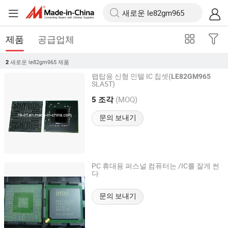
제품
공급업체
새로운 le82gm965
제품
2
랩탑용 신형 인텔 IC 칩셋(
LE82GM965
SLA5T)
Shenzhen LRF Technology Ltd.
(MOQ)
5 조각
Guangdong, China
문의 보내기
PC 휴대용 퍼스널 컴퓨터는 /IC를 잘게 썬
다
Yixin Electronics
문의 보내기
Guangdong, China