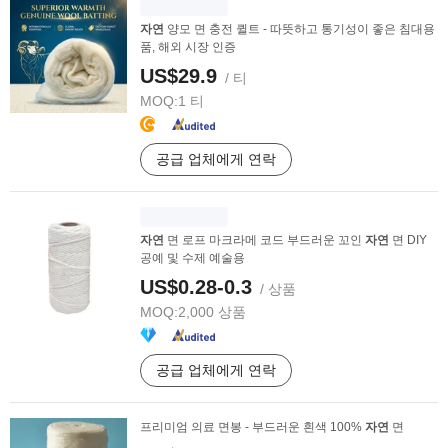
자연
양모 면 충전 퀼트 - 따뜻하고 통기성이 좋은 침대용
품, 해외 시장 인증
US$29.9
/ 티
MOQ:
1 티
공급 업체에게 연락
자연
면 로프 마크라메 코드 부드러운 꼬인
자연
면 DIY
공예 및 수제 예술용
US$0.28-0.3
/ 상품
MOQ:
2,000 상품
공급 업체에게 연락
프리미엄 의료 면봉 - 부드러운 흰색 100%
자연
면