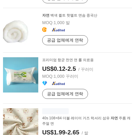
자연
백색 퀼트 핫멜트 면솜 중국산
MOQ:
1,000 발
공급 업체에게 연락
프리미엄 항균 천연 면 롤 의료용
US$0.12-2.5
/ 꾸러미
MOQ:
1,000 꾸러미
공급 업체에게 연락
40s 108×84 더블 레이어 거즈 럭셔리 섬유
자연
주름 캐
주얼 면
US$1.99-2.65
/ 쌀