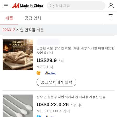
제품
공급 업체
226312
자연 면직물
제품
인증된 겨울 양모 면 이불 - 수출 대량 도매를 위한 따뜻한
자연
충전재
US$29.9
/ 티
MOQ:
1 티
공급 업체에게 연락
순수 면 친환경
자연
제거제 긴 재사용 가능한 면봉
US$0.22-0.26
/ 꾸러미
MOQ:
10,000 꾸러미