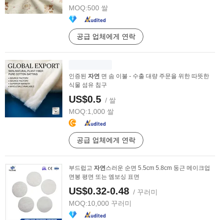
MOQ:
500 쌀
공급 업체에게 연락
인증된
자연
면 솜 이불 - 수출 대량 주문을 위한 따뜻한
식물 섬유 침구
US$0.5
/ 쌀
MOQ:
1,000 쌀
공급 업체에게 연락
부드럽고
자연
스러운 순면 5.5cm 5.8cm 둥근 메이크업
면봉 평면 또는 엠보싱 표면
US$0.32-0.48
/ 꾸러미
MOQ:
10,000 꾸러미