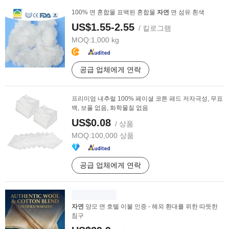
100% 면 혼합물 표백된 혼합물
자연
면 섬유 흰색
US$1.55-2.55
/ 킬로그램
MOQ:
1,000 kg
공급 업체에게 연락
프리미엄 내추럴 100% 페이셜 코튼 패드 저자극성, 무표
백, 보풀 없음, 화학물질 없음
US$0.08
/ 상품
MOQ:
100,000 상품
공급 업체에게 연락
자연
양모 면 호텔 이불 인증 - 해외 환대를 위한 따뜻한
침구