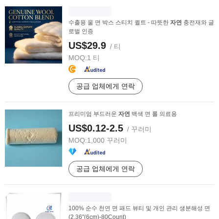
수출용 울 면 박스 스티치 퀼트 - 따뜻한
자연
충전재와 글
로벌 인증
US$29.9
/ 티
MOQ:
1 티
공급 업체에게 연락
프리미엄 부드러운
자연
백색 면 롤 의료용
US$0.12-2.5
/ 꾸러미
MOQ:
1,000 꾸러미
공급 업체에게 연락
100% 순수 천연 면 패드 뷰티 및 개인 관리 생분해성 면
(2.36"(6cm)-80Count)