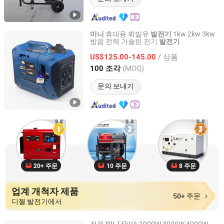
휴대용 휘발유
1kw 2kw 3kw
미니
발전기
방음 전력 가솔린 전기
발전기
Anhui Changqing Technology Co., Ltd
/ 상품
US$125.00-145.00
Anhui, China
이후 2025
(MOQ)
100 조각
문의 보내기
20+ 주문
10 주문
8 주문
업계 개척자 제품
50+ 주문
디젤 발전기에서