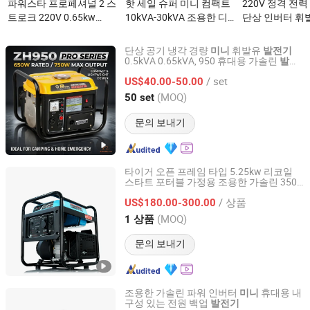
파워스타 프로페셔널 2 스
핫 세일 슈퍼 미니 컴팩트
220V 정격 전력
트로크 220V 0.65kw
10kVA-30kVA 조용한 디
단상 인버터 휘
0.75kw 미니 가솔린 발전
젤 발전기이(가) 무엇인가
휴대용 발전기 
기이(가) 무엇인가요?
요?
소형 조용한 인
단상 공기 냉각 경량
휘발유
미니
발전기
린 전원 미니 
0.5kVA 0.65kVA, 950 휴대용 가솔린
발전
Taizhou Genour Power Machinery Co., Ltd.
수동 리코일 스타트 CE 인증 가정용 백
기
용이(가) 무엇
/ set
업용
US$40.00-50.00
Zhejiang, China
이후 2009
(MOQ)
50 set
문의 보내기
타이거 오픈 프레임 타입 5.25kw 리코일
스타트 포터블 가정용 조용한 가솔린 3500
Tuoqing (Chongqing) General Machinery Equipment Co.,
인버터
세트 10kVA OHV 저렴
미니
발전기
Ltd.
/ 상품
한 포터블 가솔린
파워
US$180.00-300.00
발전기
(MOQ)
1 상품
Chongqing, China
이후 2026
문의 보내기
조용한 가솔린 파워 인버터
휴대용 내
미니
구성 있는 전원 백업
발전기
Shanghai Yonghengsheng Industrial Co., Ltd