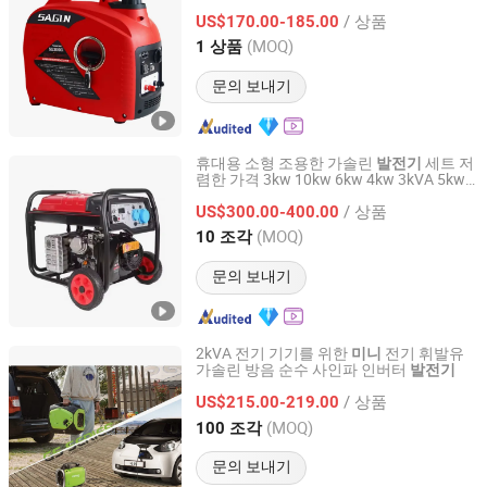
조용한 전기 순찰
세트 가정용 야외
발전기
/ 상품
용
US$170.00-185.00
Chongqing, China
이후 2025
(MOQ)
1 상품
문의 보내기
휴대용 소형 조용한 가솔린
세트 저
발전기
렴한 가격 3kw 10kw 6kw 4kw 3kVA 5kw
Chongqing Lexpower Technology Co., Ltd.
2000W 2500W 킬로와트 kVA
중국 충
미니
/ 상품
칭 휘발유 최고의 전력
US$300.00-400.00
발전기
Chongqing, China
이후 2025
(MOQ)
10 조각
문의 보내기
2kVA 전기 기기를 위한
전기 휘발유
미니
가솔린 방음 순수 사인파 인버터
발전기
Zhejiang Xingyue Industry Co., Ltd.
/ 상품
US$215.00-219.00
Zhejiang, China
이후 2017
(MOQ)
100 조각
문의 보내기