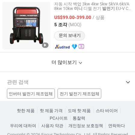
자동 시작 백업 3kw 4kw 5kw 5kVA 6kVA
8kw 10kw
디젤 전기
EU-V CE
미니
발전기
Chongqing Camel Power Machinery Co., Ltd.
침묵 지능형 인버터 디젤
발전기
/ 상품
US$99.00-399.00
Chongqing, China
이후 2010
(MOQ)
5 조각
문의 보내기
더 많이보기
관련 검색
인버터 발전기 제조업체
전기 발전기 제조업체
수력 터빈 제조업체
소형 발전기 제조업체
핫한 제품
핫 제품 가격
도매 핫 제품
스타 바이어
PC사이트
통찰력
미니 타입 생성기 공장
미니 휴대용 발전기 공장
우리에 대하여
사용자 약관
개인정보 보호정책
연락하다
미니 태양광 발전기 공장
엔진 발전기 공장
Copyright © 2026 Focus Technology Co., Ltd. All Rights Reserved