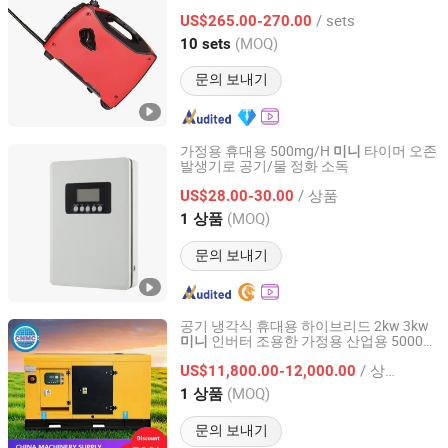
/ sets
US$265.00-270.00
Shanghai, China
이후 2024
(MOQ)
10 sets
문의 보내기
가정용 휴대용 500mg/H
타이머 오존
미니
발생기로 공기/물 정화 소독
Guangzhou Quanju Ozone Technology Co., Ltd.
/ 상품
US$28.00-30.00
Guangdong, China
이후 2018
(MOQ)
1 상품
문의 보내기
공기 냉각식 휴대용 하이브리드 2kw 3kw
인버터 조용한 가정용 산업용 5000
미니
Shandong China Transport Group Co., Ltd.
킬로와트 15000 와트 용접 디젤
발전기
/ 상품
US$11,800.00-12,000.00
Shandong, China
이후 2025
(MOQ)
1 상품
문의 보내기