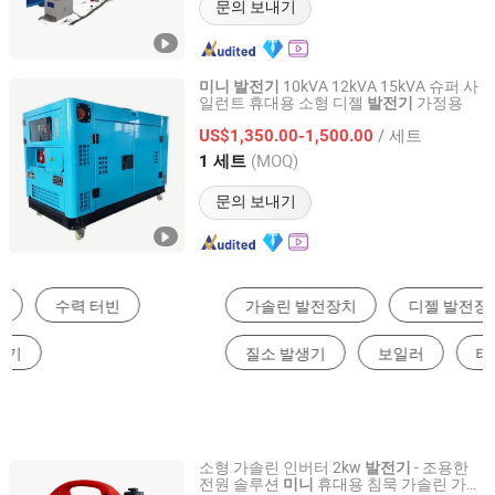
문의 보내기
10kVA 12kVA 15kVA 슈퍼 사
미니
발전기
일런트 휴대용 소형 디젤
가정용
발전기
FUAN POWERONLY GEN CO.,LTD
/ 세트
US$1,350.00-1,500.00
Fujian, China
이후 2025
(MOQ)
1 세트
문의 보내기
가솔린 발전장치
디젤 발전장치
수력 발전기
질소 발생기
보일러
태양에너지 발전장치
소형 가솔린 인버터 2kw
- 조용한
발전기
전원 솔루션
휴대용 침묵 가솔린 가스
미니
Chongqing Gengwei Machinery Accessories Co., Ltd.