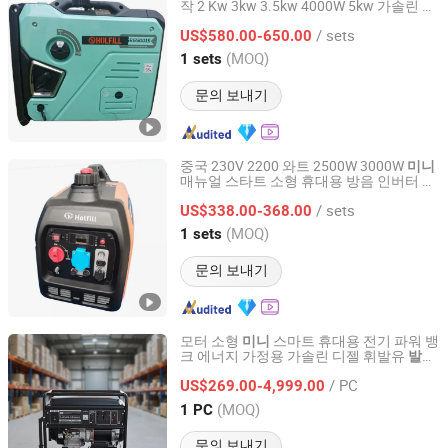
작 2 Kw 3kw 3.5kw 4000W 5kw 가솔린 및
Chongqing Fuwang General Machinery Equipment Co.,
LPG 휴대용 가정용 공랭식 소형 조용한 휘
Ltd.
/ sets
발유
US$580.00-650.00
발전기
(MOQ)
1 sets
Chongqing, China
이후 2025
문의 보내기
중국 230V 2200 와트 2500W 3000W
미니
매뉴얼 스타트 소형 휴대용 방음 인버터 휘
Chongqing Fuwang General Machinery Equipment Co.,
발유 전기 가솔린
가정용 가격
발전기
Ltd.
/ sets
US$338.00-368.00
(MOQ)
1 sets
Chongqing, China
이후 2025
문의 보내기
모터 소형
스마트 휴대용 전기 파워 뱅
미니
크 에너지 가정용 가솔린 디젤 휘발유
발전
Fujian Diou Power Co., Ltd.
중국
5kVA 10kVA 15kVA 세트
기
발전기
/ PC
시스템 맞춤형
US$269.00-4,999.00
Fujian, China
이후 2025
(MOQ)
1 PC
문의 보내기