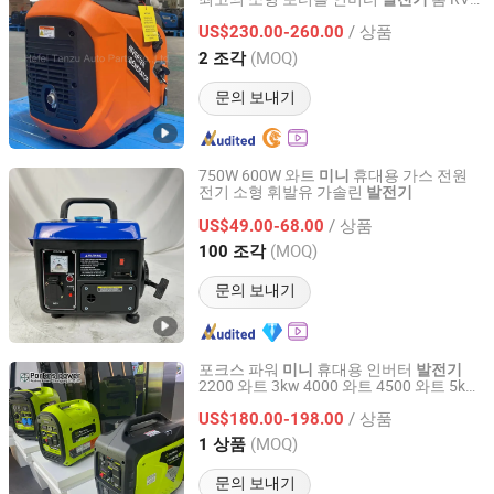
Hefei Timer Autoparts Co.,Ltd
트럭 백업
발전기
/ 상품
US$230.00-260.00
Anhui, China
이후 2014
(MOQ)
2 조각
문의 보내기
750W 600W 와트
휴대용 가스 전원
미니
전기 소형 휘발유 가솔린
발전기
Taizhou Aisen Machinery Co. Ltd.
/ 상품
US$49.00-68.00
Zhejiang, China
이후 2022
(MOQ)
100 조각
문의 보내기
포크스 파워
휴대용 인버터
미니
발전기
2200 와트 3kw 4000 와트 4500 와트 5kw
Chongqing Yuneng Power Equipment Co., Ltd.
가솔린 인버터 휴대용 조용한
발전기
/ 상품
US$180.00-198.00
Chongqing, China
이후 2025
(MOQ)
1 상품
문의 보내기