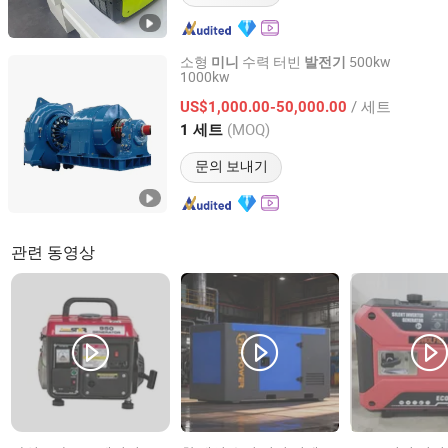
소형
수력 터빈
500kw
미니
발전기
1000kw
Hongya Power Generating Equipment to Utilities Limited
/ 세트
US$1,000.00-50,000.00
Sichuan, China
이후 2011
(MOQ)
1 세트
문의 보내기
관련 동영상