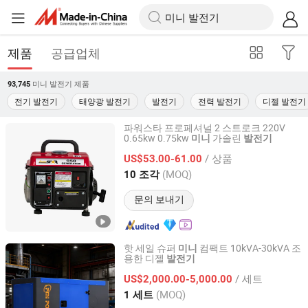
제품
공급업체
미니 발전기
제품
93,745
전기 발전기
태양광 발전기
발전기
전력 발전기
디젤 발전기
파워스타 프로페셔널 2 스트로크 220V
0.65kw 0.75kw
가솔린
미니
발전기
Taizhou Baisen Machinery Technology Co., Ltd
/ 상품
US$53.00-61.00
Zhejiang, China
이후 2025
(MOQ)
10 조각
문의 보내기
핫 세일 슈퍼
컴팩트 10kVA-30kVA 조
미니
용한 디젤
발전기
FUAN PREMIA POWER CO., LTD.
/ 세트
US$2,000.00-5,000.00
Fujian, China
이후 2024
(MOQ)
1 세트