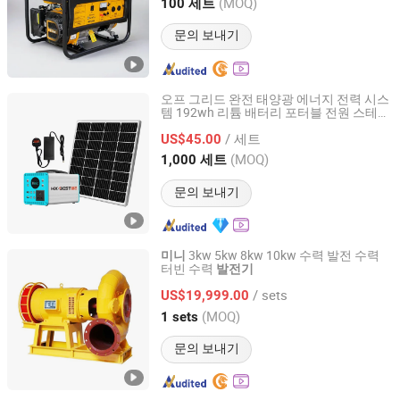
Zhejiang, China
이후 2010
(MOQ)
100 세트
문의 보내기
오프 그리드 완전 태양광 에너지 전력 시스
템 192wh 리튬 배터리 포터블 전원 스테이
Shenzhen HXY Industrial Co., Ltd.
션 150W 하이브리드
태양광
미니
발전기
/ 세트
US$45.00
Guangdong, China
이후 2023
(MOQ)
1,000 세트
문의 보내기
3kw 5kw 8kw 10kw 수력 발전 수력
미니
터빈 수력
발전기
Zbgreat Imp&exp Co., Ltd.
/ sets
US$19,999.00
Shandong, China
이후 2024
(MOQ)
1 sets
문의 보내기