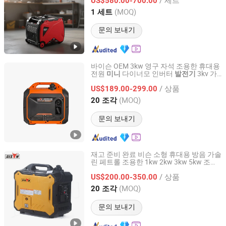
US$580.00-700.00
Shandong, China
이후 2026
(MOQ)
1 세트
문의 보내기
바이슨 OEM 3kw 영구 자석 조용한 휴대용
전원
다이너모 인버터
3kv 가
미니
발전기
Zhejiang Bison Machinery Co., Ltd.
격
/ 상품
US$189.00-299.00
Zhejiang, China
이후 2017
(MOQ)
20 조각
문의 보내기
재고 준비 완료 비슨 소형 휴대용 방음 가솔
린 페트롤 조용한 1kw 2kw 3kw 5kw 조용
Zhejiang Bison Machinery Co., Ltd.
한 디지털 가정용 인버터
발전기
/ 상품
US$200.00-350.00
Zhejiang, China
이후 2017
(MOQ)
20 조각
문의 보내기