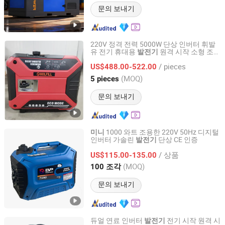
문의 보내기
220V 정격 전력 5000W 단상 인버터 휘발
유 전기 휴대용
원격 시작 소형 조용
발전기
Chongqing Fuwang General Machinery Equipment Co.,
한 인버터 가솔린 전원
가정용
미니
발전기
Ltd.
/ pieces
US$488.00-522.00
(MOQ)
5 pieces
Chongqing, China
이후 2025
문의 보내기
1000 와트 조용한 220V 50Hz 디지털
미니
인버터 가솔린
단상 CE 인증
발전기
Anhui Changqing Technology Co., Ltd
/ 상품
US$115.00-135.00
Anhui, China
이후 2025
(MOQ)
100 조각
문의 보내기
듀얼 연료 인버터
전기 시작 원격 시
발전기