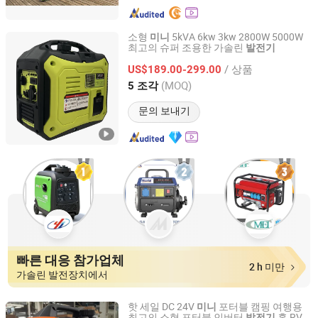
소형
5kVA 6kw 3kw 2800W 5000W
미니
최고의 슈퍼 조용한 가솔린
발전기
Chongqing Lexpower Technology Co., Ltd.
/ 상품
US$189.00-299.00
Chongqing, China
이후 2025
(MOQ)
5 조각
문의 보내기
빠른 대응 참가업체
2 h 미만
가솔린 발전장치에서
핫 세일 DC 24V
포터블 캠핑 여행용
미니
최고의 소형 포터블 인버터
홈 RV
발전기