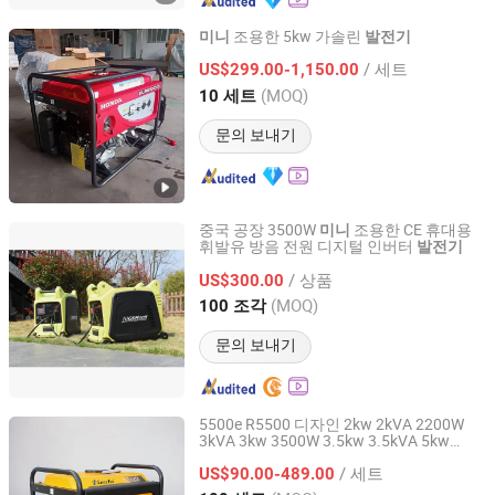
조용한 5kw 가솔린
미니
발전기
Quanzhou Gutai Machinery Equipment Co., Ltd.
/ 세트
US$299.00-1,150.00
(MOQ)
10 세트
Fujian, China
이후 2023
문의 보내기
중국 공장 3500W
조용한 CE 휴대용
미니
휘발유 방음 전원 디지털 인버터
발전기
Zhejiang Xingyue Industry Co., Ltd.
/ 상품
US$300.00
Zhejiang, China
이후 2017
(MOQ)
100 조각
문의 보내기
5500e R5500 디자인 2kw 2kVA 2200W
3kVA 3kw 3500W 3.5kw 3.5kVA 5kw
Taizhou Longfa Machinery Co., Ltd.
5kVA 5000W 6kw 6kVA 6000W 7kVA
미니
/ 세트
조용한 전원 휴대용 휘발유
US$90.00-489.00
발전기