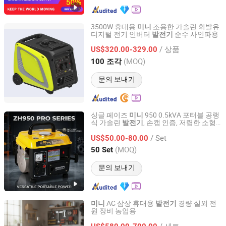
3500W 휴대용
조용한 가솔린 휘발유
미니
디지털 전기 인버터
순수 사인파용
발전기
Zhejiang Xingyue Industry Co., Ltd.
/ 상품
US$320.00-329.00
Zhejiang, China
이후 2017
(MOQ)
100 조각
문의 보내기
싱글 페이즈
950 0.5kVA 포터블 공랭
미니
식 가솔린
, 손캡 인증, 저렴한 소형
발전기
Taizhou Genour Power Machinery Co., Ltd.
비상
, 나이지리아 현지 시장용
발전기
/ Set
US$50.00-80.00
Zhejiang, China
이후 2009
(MOQ)
50 Set
문의 보내기
AC 삼상 휴대용
경량 실외 전
미니
발전기
원 장비 농업용
Shandong Chihai Machinery Technology Co., Ltd
/ 세트