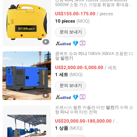
전원
5kVA 1000W 3000W 4000W
미니
5000W 소형 가스 가정용 휘발유 휴대용 전
Chongqing Fuwang General Machinery Equipment Co.,
기 인버터
조용한 전기 가격
발전기
Ltd.
/ pieces
US$155.00-175.00
(MOQ)
10 pieces
Chongqing, China
이후 2025
문의 보내기
콤팩트 슈퍼
10kVA-30kVA 조용한 디
미니
젤
발전기
FUAN PREMIA POWER CO., LTD.
/ 세트
US$2,000.00-5,000.00
Fujian, China
이후 2024
(MOQ)
1 세트
문의 보내기
프랜시스 펠튼 카플란 터빈
수력 소
발전기
형
수력 터빈 전력
미니
Hongya Power Generating Equipment to Utilities Limited
/ 상품
US$20,000.00-180,000.00
Sichuan, China
이후 2011
(MOQ)
1 상품