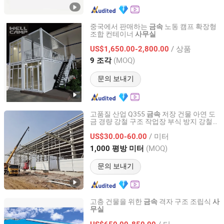
중국에서 판매하는
노동 캠프 확장형
금속
조합 컨테이너
사무실
Guangdong Wellcamp Steel Structure & Modular Housing
Co., Ltd.
/ 상품
US$1,650.00-2,800.00
(MOQ)
9 조각
Guangdong, China
이후 2015
문의 보내기
고품질 산업 Q355
저장 건물 아연 도
금속
금 경량 강철 구조 작업장 부식 방지 강철
Qingdao Chengchuan Construction Engineering Co., Ltd
사무실
/ 미터
US$30.00-60.00
Shandong, China
이후 2007
(MOQ)
1,000 평방 미터
문의 보내기
고층 건물을 위한
격자 구조 조립식
금속
사
무실
Quanzhou Ridge Steel Structure Co., Ltd.
/ 티