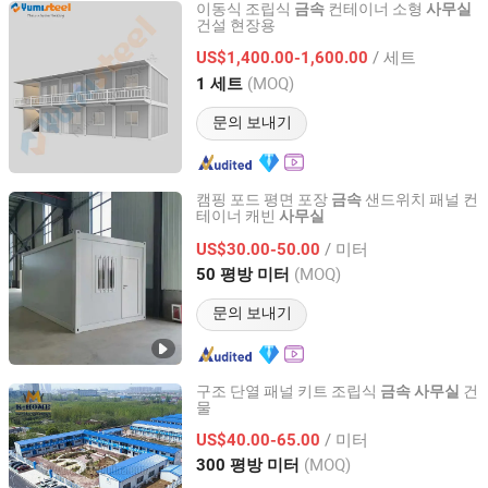
이동식 조립식
컨테이너 소형
금속
사무실
건설 현장용
XIAMEN YUMI NEW MATERIAL TECHNOLOGY CO., LTD.
/ 세트
US$1,400.00-1,600.00
Fujian, China
이후 2017
(MOQ)
1 세트
문의 보내기
캠핑 포드 평면 포장
샌드위치 패널 컨
금속
테이너 캐빈
사무실
Henan Tiga Engineering Co., Ltd
/ 미터
US$30.00-50.00
Henan, China
이후 2013
(MOQ)
50 평방 미터
문의 보내기
구조 단열 패널 키트 조립식
건
금속
사무실
물
Henan K-Home Steel Structure Co., Ltd.
/ 미터
US$40.00-65.00
Henan, China
이후 2015
(MOQ)
300 평방 미터