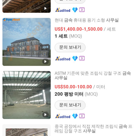
현대
휴대용 용기 소형
금속
사무실
XIAMEN YUMI NEW MATERIAL TECHNOLOGY CO., LTD.
/ 세트
US$1,400.00-1,500.00
(MOQ)
1 세트
Fujian, China
이후 2017
문의 보내기
ASTM 기준에 맞춘 조립식 강철 구조
금속
사무실
Qingdao Xinguangzheng Huayang Construction
Engineering Co., Ltd.
/ 미터
US$50.00-100.00
(MOQ)
200 평방 미터
Shandong, China
이후 2023
문의 보내기
중국 공장에서 직접 제작한 조립식
프
금속
레임 강철 구조
사무실
China CT Steel structure Co.,Ltd