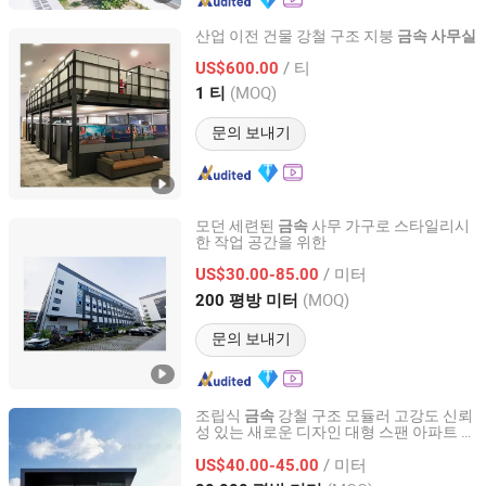
산업 이전 건물 강철 구조 지붕
금속
사무실
China CT Steel structure Co.,Ltd
/ 티
US$600.00
(MOQ)
1 티
Shandong, China
이후 2024
문의 보내기
모던 세련된
사무 가구로 스타일리시
금속
한 작업 공간을 위한
Qingdao Xinguangzheng Consform steel structure Co.,
Ltd.
/ 미터
US$30.00-85.00
(MOQ)
200 평방 미터
Shandong, China
이후 2007
문의 보내기
조립식
강철 구조 모듈러 고강도 신뢰
금속
성 있는 새로운 디자인 대형 스팬 아파트 병
Qingdao Jingdao Credit Construction Steel Structure Co.,
원
사무실
Ltd.
/ 미터
US$40.00-45.00