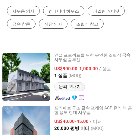
사무용 의자
컨테이너 하우스
파일링 캐비닛
금속 창문
식당 의자
조립식 창고
건설 프로젝트를 위한 유연한 조립식
금속
솔루션
사무실
Qingdao Skotte Metal Products Co., Ltd
/ 상품
US$900.00-1,000.00
Shandong, China
이후 2025
(MOQ)
1 상품
문의 보내기
프리패브 구조
프레임 ACP 유리 벽 혼
금속
합 용도 현대
사무실
Qingdao Jingdao Credit Construction Steel Structure Co.,
Ltd.
/ 미터
US$40.00-45.00
(MOQ)
20,000 평방 미터
Shandong, China
이후 2012