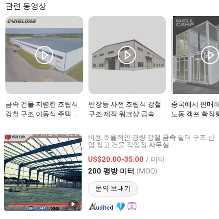
관련 동영상
금속 건물 저렴한 조립식
반장등 사전 조립식 강철
중국에서 판매하
강철 구조 이동식 주택 임
구조 제작 워크샵 금속 제
노동 캠프 확장
시 현장 사무실이(가) 무
조업체 사무실이(가) 무엇
테이너 사무실이
엇인가요?
인가요?
인가요?
비용 효율적인 경량 강철
쉘터 구조 산
금속
업 창고 건물 작업장
사무실
QINGDAO SUPERM STEEL CO., LTD.
/ 미터
US$20.00-35.00
Shandong, China
이후 2021
(MOQ)
200 평방 미터
문의 보내기