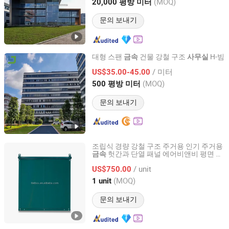
(MOQ)
20,000 평방 미터
Shandong, China
이후 2012
문의 보내기
대형 스팬
건물 강철 구조
H-빔
금속
사무실
Shandong Lanjing Imp. & Exp. Co., Ltd.
/ 미터
US$35.00-45.00
(MOQ)
500 평방 미터
Shandong, China
이후 2026
문의 보내기
조립식 경량 강철 구조 주거용 인기 주거용
헛간과 단열 패널 에어비앤비 평면 포
금속
Qingdao Flatbox Container Co., Ltd
장
사무실
/ unit
US$750.00
Shandong, China
이후 2026
(MOQ)
1 unit
문의 보내기