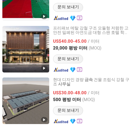
문의 보내기
프리패브 메탈 강철 구조 모듈형 저렴한 고
안전 밀폐된 아연도금 대형 스팬 호텔 학교
Qingdao Jingdao Credit Construction Steel Structure Co.,
사무실
Ltd.
/ 미터
US$40.00-45.00
(MOQ)
20,000 평방 미터
Shandong, China
이후 2012
문의 보내기
현대 디자인 경량
건물 조립식 강철 구
금속
조
사무실
Qingdao Gusite Construction Engineering Co., Ltd
/ 미터
US$30.00-48.00
Shandong, China
이후 2024
(MOQ)
500 평방 미터
문의 보내기