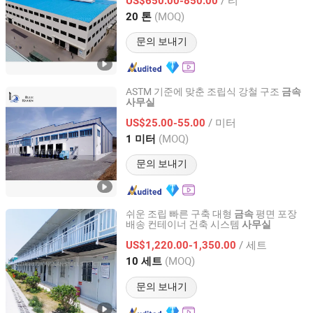
US$650.00-850.00
Fujian, China
이후 2017
(MOQ)
20 톤
문의 보내기
ASTM 기준에 맞춘 조립식 강철 구조
금속
사무실
Quanzhou Bluehaven Construction Co., Ltd
/ 미터
US$25.00-55.00
Fujian, China
이후 2025
(MOQ)
1 미터
문의 보내기
쉬운 조립 빠른 구축 대형
평면 포장
금속
배송 컨테이너 건축 시스템
사무실
Suzhou Zhongnan Steel Structure Co., Ltd
/ 세트
US$1,220.00-1,350.00
Jiangsu, China
이후 2022
(MOQ)
10 세트
문의 보내기