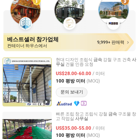
베스트셀러 참가업체
9,999+ 판매력
컨테이너 하우스에서
현대 디자인 조립식
강철 구조 건축
금속
사
건물 인증 요청
무실
Qingdao Jinhongrui Steel Structure Co., Ltd.
/ 미터
US$28.00-60.00
Shandong, China
이후 2020
(MOQ)
100 평방 미터
문의 보내기
빠른 조립 창고 조립식 강철
구조물 창
금속
고 작업실
사무실
quanzhou ridge steel building co., ltd
/ 미터
US$35.00-55.00
Fujian, China
이후 2017
(MOQ)
100 평방 미터