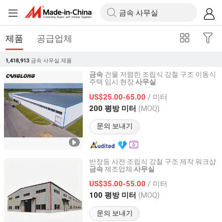
제품
공급업체
금속 사무실
제품
1,418,913
건물 저렴한 조립식 강철 구조 이동식
금속
주택 임시 현장
사무실
Henan Canglong Steel Structure Engineering Co., Ltd.
/ 미터
US$25.00-65.00
Henan, China
이후 2024
(MOQ)
200 평방 미터
문의 보내기
반장등 사전 조립식 강철 구조 제작 워크샵
제조업체
금속
사무실
quanzhou ridge steel building co., ltd
/ 미터
US$35.00-55.00
Fujian, China
이후 2017
(MOQ)
100 평방 미터
문의 보내기