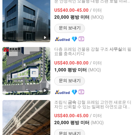
문 안정적인 모듈형 대형 스팬 호텔 아파트
Qingdao Jingdao Credit Construction Steel Structure Co.,
사무실
Ltd.
/ 미터
US$40.00-45.00
(MOQ)
20,000 평방 미터
Shandong, China
이후 2012
문의 보내기
다층 프레임 건물용 강철 구조
의 필
사무실
요를 충족시키다
China CT Steel structure Co.,Ltd
/ 미터
US$40.00-80.00
Shandong, China
이후 2024
(MOQ)
1,000 평방 미터
문의 보내기
조립식
강철 프레임 고안전 새로운 디
금속
자인 신뢰할 수 있는 밀폐된 아연도금 대형
Qingdao Jingdao Credit Construction Steel Structure Co.,
스팬 호텔 학교
사무실
Ltd.
/ 미터
US$40.00-45.00
(MOQ)
20,000 평방 미터
Shandong, China
이후 2012
문의 보내기