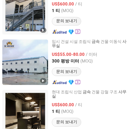
/ 티
US$600.00
Shandong, China
이후 2024
(MOQ)
1 티
문의 보내기
임시 건설 시설 조립식
건물 이동식
금속
사
무실
Henan K-Home Steel Structure Co., Ltd.
/ 미터
US$55.00-80.00
Henan, China
이후 2015
(MOQ)
300 평방 미터
문의 보내기
현대 조립식 산업
건물 강철 구조
금속
사무
실
China CT Steel structure Co.,Ltd
/ 티
US$600.00
Shandong, China
이후 2024
(MOQ)
1 티
문의 보내기