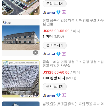
문의 보내기
단열
상업용 다층 건축 강철 구조
금속
사무
건물
실
Quanzhou Bluehaven Construction Co., Ltd
/ 미터
US$25.00-55.00
Fujian, China
이후 2025
(MOQ)
1 미터
문의 보내기
프레임 건물 강철 구조 공장 강철 조립
금속
창고 작업장
사무실
Qingdao Jinhongrui Steel Structure Co., Ltd.
/ 미터
US$28.00-60.00
Shandong, China
이후 2020
(MOQ)
100 평방 미터
문의 보내기
강철 프레임 조립식 밀폐 아연 도금 전
금속