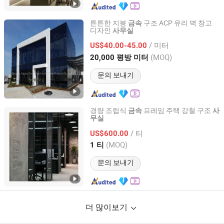
튼튼한 지붕
구조 ACP 유리 벽 창고
금속
디자인
사무실
Qingdao Jingdao Credit Construction Steel Structure Co.,
Ltd.
/ 미터
US$40.00-45.00
(MOQ)
20,000 평방 미터
Shandong, China
이후 2012
문의 보내기
경량 조립식
프레임 주택 강철 구조
금속
사
무실
China CT Steel structure Co.,Ltd
/ 티
US$600.00
Shandong, China
이후 2024
(MOQ)
1 티
문의 보내기
더 많이보기