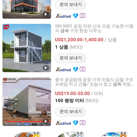
문의 보내기
ISO 9001 공장 직판 신속 조립 가능한 이동
식
구조 현장 사무소
금속
Hig Housing Tech Co., Ltd.
/ 상품
US$1,200.00-1,400.00
Jiangsu, China
이후 2024
(MOQ)
1 상품
문의 보내기
중국 공급업체 공장 가격 조립식 강철 구조
프레임 차고 건물/ 조립식 창고
작업
금속
QINGDAO SUPERM STEEL CO., LTD.
실
사무실
/ 미터
US$19.00-50.00
Shandong, China
이후 2021
(MOQ)
100 평방 미터
문의 보내기