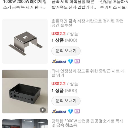
1000W 2000W 레이저 청
금속 세척 화학물질 빠른
산업용 초음파 
소기 금속 녹 제거 판매용
탈거속도 산과 알칼리에
부 케이스 시트
이(가) 무엇인가요?
대한 저항력이(가) 무엇인
스탬핑 OEM 제
가요?
무엇인가요?
효율적인
저장 서랍으로 정리된 작업
금속
공간 솔루션
Zhuhai Shengwo Machinery Technology Co., Ltd.
/ 상품
US$2.2
Guangdong, China
이후 2023
(MOQ)
1 상품
문의 보내기
최대 안정성과 강도를 위한 중량급 시트 메
탈 앵커
Zhuhai Shengwo Machinery Technology Co., Ltd.
/ 상품
US$2.2
Guangdong, China
이후 2023
(MOQ)
1 상품
문의 보내기
강력한 3000W 산업용 진공
기로 목재
청소
및
용
금속
청소
Shandong Boshuo Environmental Protection Machinery