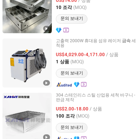
US$14.00
Guangdong, China
이후 2026
(MOQ)
10 조각
문의 보내기
고출력 2000W 휴대용 섬유 레이저
세
금속
척용
Jinan Omai Cnc Machinery Co., Ltd
/ 상품
US$4,029.00-4,171.00
Shandong, China
이후 2024
(MOQ)
1 상품
문의 보내기
304 스테인리스 스틸 산업용 세척 바구니 -
판금 제작
Xinxiang Xianghe Intelligent Technology Co., Ltd
/ 상품
US$2.00-18.00
Henan, China
이후 2025
(MOQ)
100 조각
문의 보내기