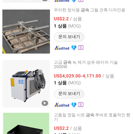
우아한 장식용
그릴 건축 디자인용
금속
Zhuhai Shengwo Machinery Technology Co., Ltd.
/ 상품
US$2.2
(MOQ)
1 상품
Guangdong, China
이후 2023
문의 보내기
고급
녹 제거 섬유 레이저 기술
금속
2000W
Jinan Omai Cnc Machinery Co., Ltd
/ 상품
US$4,029.00-4,171.00
Shandong, China
이후 2024
(MOQ)
1 상품
문의 보내기
고품질 정밀 시트
루버로 효율적인 환
금속
기
Zhuhai Shengwo Machinery Technology Co., Ltd.
/ 상품
US$2.2