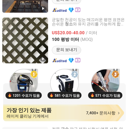
균일한 천공이 있는 매끄러운 평면 표면은
손쉬운
와 유지 관리를 가능하게 합니
청소
Shanghai Metisflow Metal Wire Mesh Manufacturing Co.,
다. 천공
금속
Ltd.
/ 미터
US$20.00-40.00
(MOQ)
100 평방 미터
Shanghai, China
이후 2025
문의 보내기
1201 수요가 있음
581 수요가 있음
571 수요가 있음
가장 인기 있는 제품
7,400+ 문의사항
레이저 클리닝 기계에서