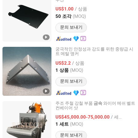
Tri-Power Metal Manufactuing(Shenzheng)Co, . Ltd
/ 상품
US$1.00
Guangdong, China
이후 2025
(MOQ)
50 조각
문의 보내기
궁극적인 안정성과 강도를 위한 중량급 시
트 메탈 앵커
Zhuhai Shengwo Machinery Technology Co., Ltd.
/ 상품
US$2.2
Guangdong, China
이후 2023
(MOQ)
1 상품
문의 보내기
주조 주철 강철 부품
와이어 메쉬 벨트
금속
컨베이어 샷
Qingdao Bestech Machinery Co., Ltd.
/ 세트
US$45,000.00-75,000.00
Shandong, China
이후 2015
(MOQ)
1 세트
문의 보내기