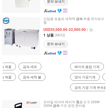
문의 보내기
산업용 초음파 세척액
부품 유지보수
금속
용
Henan Boy Machinery Co., Ltd.
/ 상품
US$20,000.00-22,000.00
Henan, China
이후 2020
(MOQ)
1 상품
문의 보내기
레이저 용접 기계
레이저 클리닝 기계
양식 가공기계
쇼트 블라스터
금속 가공 기계 부속품
집진기
모바일 파이버 레이저
도구 200W
청소
300W
구조 표면 준비용
금속
SHENZHEN HS TECHNOLOGY CO., LTD