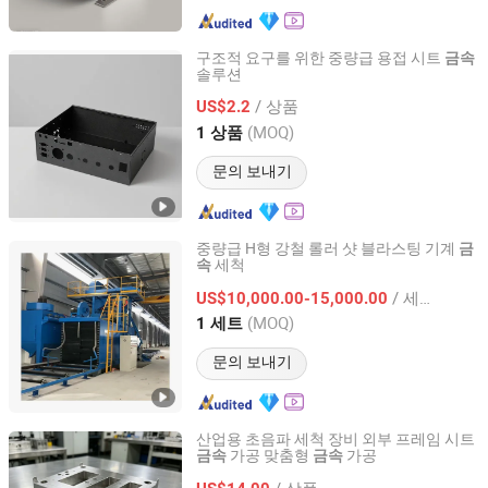
구조적 요구를 위한 중량급 용접 시트
금속
솔루션
Zhuhai Shengwo Machinery Technology Co., Ltd.
/ 상품
US$2.2
Guangdong, China
이후 2023
(MOQ)
1 상품
문의 보내기
중량급 H형 강철 롤러 샷 블라스팅 기계
금
세척
속
Yancheng Sirda Machinery Manufacturing Co., Ltd
/ 세트
US$10,000.00-15,000.00
Jiangsu, China
이후 2024
(MOQ)
1 세트
문의 보내기
산업용 초음파 세척 장비 외부 프레임 시트
가공 맞춤형
가공
금속
금속
Shenzhen Lingxuan Supply Chain Technology Co., Ltd.
/ 상품