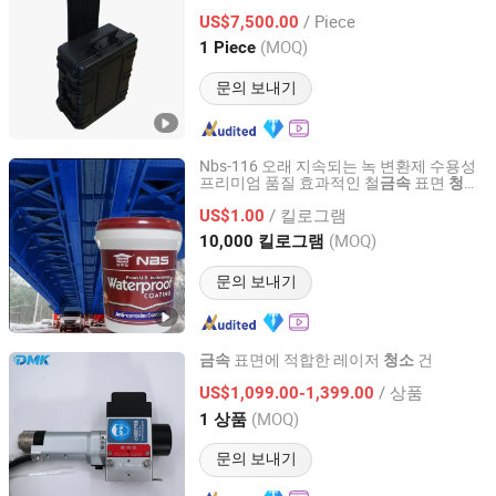
/ Piece
US$7,500.00
Guangdong, China
이후 2025
(MOQ)
1 Piece
문의 보내기
Nbs-116 오래 지속되는 녹 변환제 수용성
프리미엄 품질 효과적인 철
표면
금속
청소
Guangdong Huolun Building Materials Technology
및 복원용
Development Co., Ltd.
/ 킬로그램
US$1.00
(MOQ)
10,000 킬로그램
Guangdong, China
이후 2024
문의 보내기
표면에 적합한 레이저
건
금속
청소
Demark (Wuhan) Technology Co., Ltd
/ 상품
US$1,099.00-1,399.00
(MOQ)
1 상품
Hubei, China
이후 2011
문의 보내기