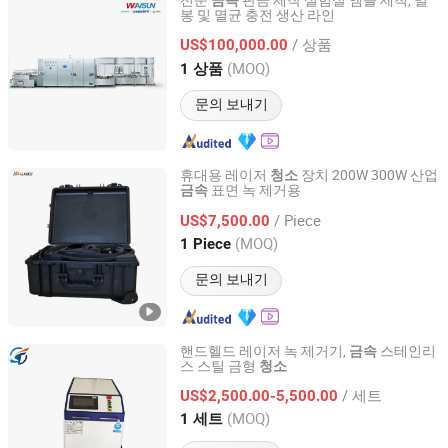
전문
판금 제작 실험실 앰플 세척, 밀
금속
봉 및 멸균 충전 생산 라인
Jiangsu Wansheng Precision Sheet Metal Co., Ltd.
/ 상품
US$100,000.00
Jiangsu, China
이후 2025
(MOQ)
1 상품
문의 보내기
휴대용 레이저
장치 200W 300W 산업
청소
표면 녹 제거용
금속
SHENZHEN HS TECHNOLOGY CO., LTD
/ Piece
US$7,500.00
Guangdong, China
이후 2025
(MOQ)
1 Piece
문의 보내기
핸드헬드 레이저 녹 제거기,
스테인리
금속
스 스틸 금형
청소
Xingtai Santai Machinery Manufacturing Co., Ltd
/ 세트
US$2,500.00-5,500.00
Hebei, China
이후 2024
(MOQ)
1 세트