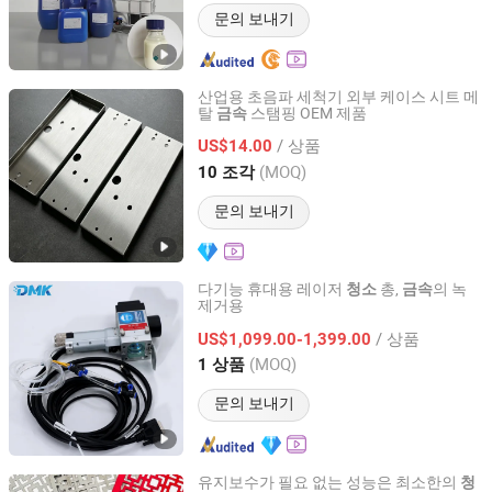
문의 보내기
산업용 초음파 세척기 외부 케이스 시트 메
탈
스탬핑 OEM 제품
금속
Shenzhen Lingxuan Supply Chain Technology Co., Ltd.
/ 상품
US$14.00
Guangdong, China
이후 2026
(MOQ)
10 조각
문의 보내기
다기능 휴대용 레이저
총,
의 녹
청소
금속
제거용
Demark (Wuhan) Technology Co., Ltd
/ 상품
US$1,099.00-1,399.00
Hubei, China
이후 2011
(MOQ)
1 상품
문의 보내기
유지보수가 필요 없는 성능은 최소한의
청