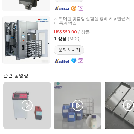
시트 메탈 맞춤형 실험실 장비 Vhp 멸균 제
어 통과 박스
Jiangsu Wansheng Precision Sheet Metal Co., Ltd.
/ 상품
US$550.00
Jiangsu, China
이후 2025
(MOQ)
1 상품
문의 보내기
관련 동영상