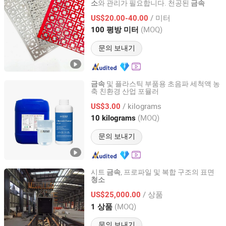
와 관리가 필요합니다. 천공된
소
금속
Shanghai Metisflow Metal Wire Mesh Manufacturing Co.,
Ltd.
/ 미터
US$20.00-40.00
(MOQ)
100 평방 미터
Shanghai, China
이후 2025
문의 보내기
및 플라스틱 부품용 초음파 세척액 농
금속
축 친환경 산업 포뮬러
Dongguan Jichuan Chemical Additives Environmental
Technology Co., Ltd.
/ kilograms
US$3.00
(MOQ)
10 kilograms
Guangdong, China
이후 2025
문의 보내기
시트
, 프로파일 및 복합 구조의 표면
금속
청소
Qingdao KEEJOO Group
/ 상품
US$25,000.00
Shandong, China
이후 2022
(MOQ)
1 상품
문의 보내기