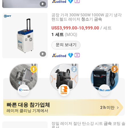
공장 가격 300W 500W 1000W 공기 냉각
핸드헬드 레이저
기
청소
금속
Wuhan Swanti Technology Co. Ltd.
/ 세트
US$3,999.00-10,999.00
Hubei, China
이후 2024
(MOQ)
1 세트
문의 보내기
빠른 대응 참가업체
2 h 미만
레이저 클리닝 기계에서
정밀 레이저 절단 탄소강 시트
코팅 솔
금속
루션