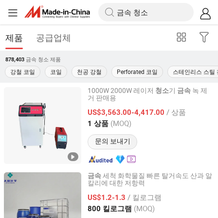
제품
공급업체
금속 청소
제품
878,403
강철 코일
코일
천공 강철
Perforated 코일
스테인리스 스틸 
1000W 2000W 레이저
기
녹 제
청소
금속
거 판매용
Jinan Lu Diao Cnc Equipment Co., Ltd.
/ 상품
US$3,563.00-4,417.00
Shandong, China
이후 2025
(MOQ)
1 상품
문의 보내기
세척 화학물질 빠른 탈거속도 산과 알
금속
칼리에 대한 저항력
Foshan Nanhai Datian Chemical Co., Ltd.
/ 킬로그램
US$1.2-1.3
Guangdong, China
이후 2025
(MOQ)
800 킬로그램