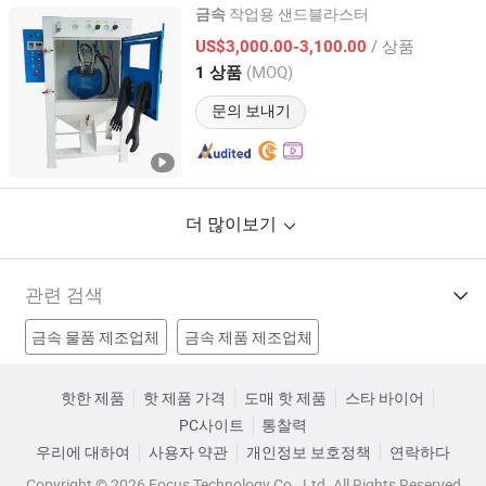
작업용 샌드블라스터
금속
Hangzhou Kafan Machinery & Equipment Co., Ltd.
/ 상품
US$3,000.00-3,100.00
(MOQ)
1 상품
Zhejiang, China
이후 2009
문의 보내기
더 많이보기
관련 검색
금속 물품 제조업체
금속 제품 제조업체
금속 세트 제조업체
중고 금속 제조업체
금속 제품 공장
핫한 제품
핫 제품 가격
도매 핫 제품
스타 바이어
PC사이트
통찰력
금속 세척 볼 공장
금속 세척제 공장
금속 강철 공장
우리에 대하여
사용자 약관
개인정보 보호정책
연락하다
금속 부품 가격
금속용 기계 가격
판금 가격
Copyright © 2026 Focus Technology Co., Ltd. All Rights Reserved