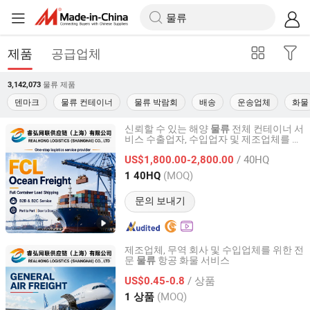
제품
공급업체
물류
제품
3,142,073
덴마크
물류 컨테이너
물류 박람회
배송
운송업체
화물
신뢰할 수 있는 해양
전체 컨테이너 서
물류
비스 수출업자, 수입업자 및 제조업체를 위
Realhong Logistics (Shanghai) Co, . Ltd
한
/ 40HQ
US$1,800.00-2,800.00
Shanghai, China
이후 2026
(MOQ)
1 40HQ
문의 보내기
제조업체, 무역 회사 및 수입업체를 위한 전
문
항공 화물 서비스
물류
Realhong Logistics (Shanghai) Co, . Ltd
/ 상품
US$0.45-0.8
Shanghai, China
이후 2026
(MOQ)
1 상품