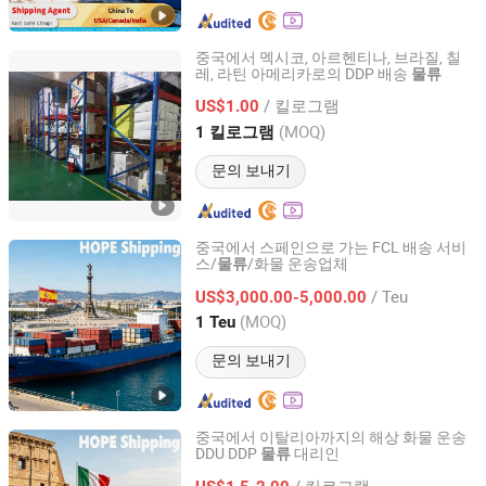
중국에서 멕시코, 아르헨티나, 브라질, 칠
레, 라틴 아메리카로의 DDP 배송
물류
Deer Sing International Logistics Co. Ltd.
/ 킬로그램
US$1.00
Guangdong, China
이후 2024
(MOQ)
1 킬로그램
문의 보내기
중국에서 스페인으로 가는 FCL 배송 서비
스/
/화물 운송업체
물류
Hope Supply Chain Management (Ningbo) Co., Ltd
/ Teu
US$3,000.00-5,000.00
Zhejiang, China
이후 2026
(MOQ)
1 Teu
문의 보내기
중국에서 이탈리아까지의 해상 화물 운송
DDU DDP
대리인
물류
Hope Supply Chain Management (Ningbo) Co., Ltd
/ 킬로그램