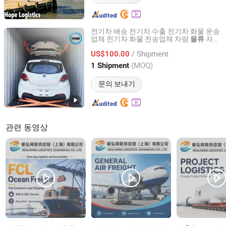
전기차 배송 전기차 수출 전기차 화물 운송
업체 전기차 화물 전송업체 차량
자동
물류
Shantou Yitong International Forwarding Co., Ltd.
차 수출
/ Shipment
US$100.00
Guangdong, China
이후 2023
(MOQ)
1 Shipment
문의 보내기
관련 동영상