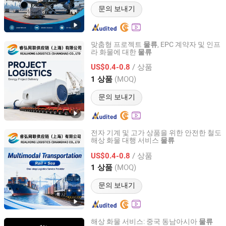
문의 보내기
맞춤형 프로젝트
, EPC 계약자 및 인프
물류
라 화물에 대한
물류
Realhong Logistics (Shanghai) Co, . Ltd
/ 상품
US$0.4-0.8
Shanghai, China
이후 2026
(MOQ)
1 상품
문의 보내기
전자 기계 및 고가 상품을 위한 안전한 철도
해상 화물 대행 서비스
물류
Realhong Logistics (Shanghai) Co, . Ltd
/ 상품
US$0.4-0.8
Shanghai, China
이후 2026
(MOQ)
1 상품
문의 보내기
해상 화물 서비스: 중국 동남아시아
물류