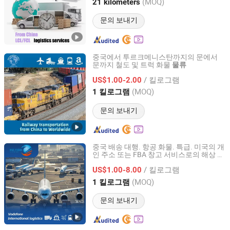
Hunan, China
이후 2025
(MOQ)
21 kilometers
문의 보내기
중국에서 투르크메니스탄까지의 문에서
문까지 철도 및 트럭 화물
물류
Shenzhen Best Service(BSW) International Logistics Co.,
LTD
/ 킬로그램
US$1.00-2.00
(MOQ)
1 킬로그램
Guangdong, China
이후 2012
문의 보내기
중국 배송 대행. 항공 화물. 특급. 미국의 개
인 주소 또는 FBA 창고 서비스로의 해상
물
Shenzhen Vodafone International Freight Forwarding Co.,
류
Ltd.
/ 킬로그램
US$1.00-8.00
(MOQ)
1 킬로그램
Guangdong, China
이후 2024
문의 보내기