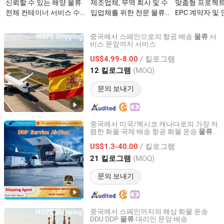
신뢰할 수 있는 해양 물류
제조업체, 무역 회사 및 수
맞춤형 프로젝트
전체 컨테이너 서비스 수
입업체를 위한 전문 물류
EPC 계약자 및
출업자, 수입업자 및 제조
항공 화물 서비스이(가)
물에 대한 물류이
업체를 위한이(가) 무엇인
무엇인가요?
엇인가요?
중국에서 스페인으로의 항공 배송
서
물류
가요?
비스 문앞까지 서비스
Hope Supply Chain Management (Ningbo) Co., Ltd
/ 킬로그램
US$4.99-8.00
Zhejiang, China
이후 2026
(MOQ)
12 킬로그램
문의 보내기
중국에서 미국/멕시코 캐나다로의 가장 저
렴한 화물 국제 배송 항공 화물 운송
물류
SHENZHEN FLYING INTERNATIONAL FREIGHT
서비스 및 전 세계 특급 배송 서비스
FORWARDER CO., LTD
/ 킬로그램
US$1.3-40.00
(MOQ)
21 킬로그램
Guangdong, China
이후 2021
문의 보내기
중국에서 스페인까지의 해상 화물 운송
DDU DDP
대리인 문앞 배송
물류
Hope Supply Chain Management (Ningbo) Co., Ltd