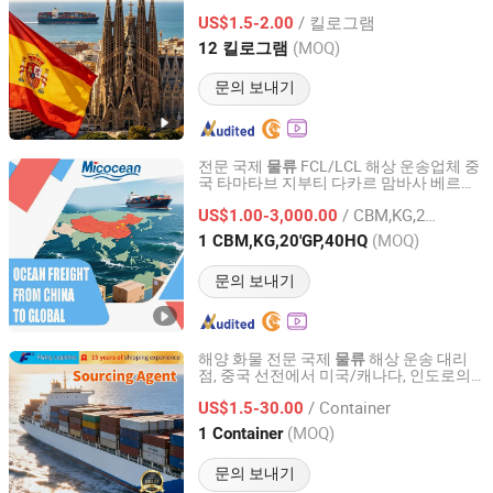
/ 킬로그램
US$1.5-2.00
Zhejiang, China
이후 2026
(MOQ)
12 킬로그램
문의 보내기
전문 국제
FCL/LCL 해상 운송업체 중
물류
국 타마타브 지부티 다카르 맘바사 베르베
Micocean Int'l Logistics (Shenzhen) Co., Ltd.
라 크리비 두알라
/ CBM,KG,20'GP,40HQ
US$1.00-3,000.00
Guangdong, China
이후 2020
(MOQ)
1 CBM,KG,20'GP,40HQ
문의 보내기
해양 화물 전문 국제
해상 운송 대리
물류
점, 중국 선전에서 미국/캐나다, 인도로의
SHENZHEN FLYING INTERNATIONAL FREIGHT
우수한 서비스 제공
FORWARDER CO., LTD
/ Container
US$1.5-30.00
(MOQ)
1 Container
Guangdong, China
이후 2021
문의 보내기