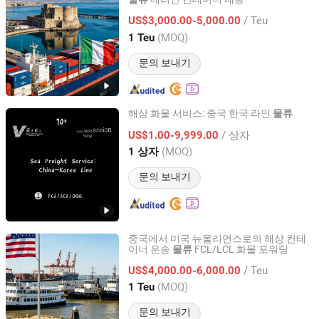
Hope Supply Chain Management (Ningbo) Co., Ltd
/ Teu
US$3,000.00-5,000.00
Zhejiang, China
이후 2026
(MOQ)
1 Teu
문의 보내기
해상 화물 서비스: 중국 한국 라인
물류
Shanghai Vico International Logistics Co., Ltd.
/ 상자
US$1.00-9,999.00
(MOQ)
1 상자
Shanghai, China
이후 2026
문의 보내기
중국에서 미국 뉴올리언스로의 해상 컨테
이너 운송
FCL/LCL 화물 포워딩
물류
Hope Supply Chain Management (Ningbo) Co., Ltd
/ Teu
US$4,000.00-6,000.00
Zhejiang, China
이후 2026
(MOQ)
1 Teu
문의 보내기