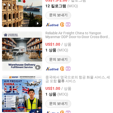
US$1.5-2.00
Zhejiang, China
이후 2026
(MOQ)
12 킬로그램
문의 보내기
Reliable Air Freight China to Yangon
Myanmar DDP Door-to-Door Cross-Border
Shenzhen Aoxiang Cross - Border Supply Chain Co., Ltd.
Logistics
/ 상품
US$1.00
Guangdong, China
이후 2026
(MOQ)
1 상품
문의 보내기
중국에서 영국으로의 항공 화물 서비스, 세
금 포함
서비스
물류
Dongguan Kezun Logistics Co., Ltd.
/ 상품
US$1.00
Guangdong, China
이후 2023
(MOQ)
1 상품
문의 보내기