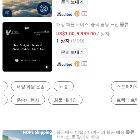
문의 보내기
해상 화물 서비스: 중국 중동 노선
물류
Shanghai Vico International Logistics Co., Ltd.
/ 상자
US$1.00-9,999.00
(MOQ)
1 상자
Shanghai, China
이후 2026
문의 보내기
스토리지 랙
지게차
트럭 트레일러
트랙터 트럭
바다 운임
화물 에이전트
중국에서 이탈리아까지의 항공 배송
물류
서비스, 문 앞까지 배송
Hope Supply Chain Management (Ningbo) Co., Ltd