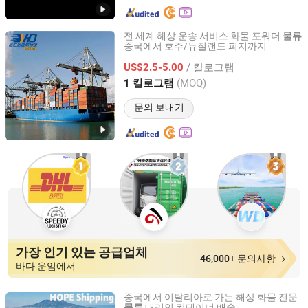
전 세계 해상 운송 서비스 화물 포워더
물류
중국에서 호주/뉴질랜드 피지까지
Shenzhen Yuhuida International Logistics Co., Ltd.
/ 킬로그램
US$2.5-5.00
Guangdong, China
이후 2021
(MOQ)
1 킬로그램
문의 보내기
가장 인기 있는 공급업체
46,000+ 문의사항
바다 운임에서
중국에서 이탈리아로 가는 해상 화물 전문
대리인 컨테이너 배송
물류