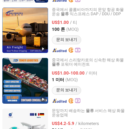
중국에서 콜롬비아까지의 문앞 항공 화물
운송
익스프레스 DAP / DDU / DDP
물류
Koi Logistics
/ 티
US$1.00
Guangdong, China
이후 2026
(MOQ)
100 톤
문의 보내기
중국에서 스리랑카로의 신속한 해상 화물
포워더 에이전트
물류
Shenzhen Tengyi International Freight Agency Co., Ltd.
/ 미터
US$1.00-100.00
Guangdong, China
이후 2020
(MOQ)
1 미터
문의 보내기
문앞까지 배송하는
서비스 해상 화물
물류
운송업체
Changsha Tranbay Supply Chain Co., Ltd.
/ kilometers
US$4.2-5.9