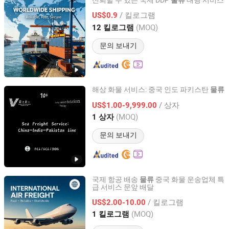
신뢰할 수 있는 국제 DDP
대행 서비스
물류
Zhejiang Huapai International Logistics Co., Ltd
/ 킬로그램
US$0.9
(MOQ)
12 킬로그램
Zhejiang, China
이후 2026
문의 보내기
해상 화물 서비스: 중국 인도 파키스탄
물류
Shanghai Vico International Logistics Co., Ltd.
/ 상자
US$1.00-9,999.00
(MOQ)
1 상자
Shanghai, China
이후 2026
문의 보내기
국제 항공 배송
중국 화물 운송업체 특
물류
급 서비스 문앞 배달
Shenzhen Ycs Logistics Co., Ltd.
/ 킬로그램
US$2.00-10.00
Guangdong, China
이후 2026
(MOQ)
1 킬로그램