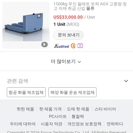
1500kg 무인 팔레트 트럭 AGV 고중량 창
고 자재 취급 산업
물류
Shenzhen Wellwit Robotics Co., Ltd.
/ Unit
US$33,000.00
Guangdong, China
이후 2022
(MOQ)
1 Unit
문의 보내기
더 많이보기
관련 검색
항공 화물 제조업체
해양 화물 운송 제조업체
배송 제조업체
해상 운송 제조업체
운송 대행사 공장
핫한 제품
핫 제품 가격
도매 핫 제품
스타 바이어
PC사이트
통찰력
화물 대리인 공장
배송 서비스 공장
화물 운송 공장
우리에 대하여
사용자 약관
개인정보 보호정책
연락하다
배송 대리인 가격
세관 통관 가격
해상 화물 운송 가격
Copyright © 2026 Focus Technology Co., Ltd. All Rights Reserved