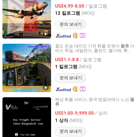
/ 킬로그램
US$4.99-8.00
Zhejiang, China
이후 2026
(MOQ)
12 킬로그램
문의 보내기
철도 운송 대리인 기차 화물 포워더
서
물류
비스 독일, 네덜란드, 폴란드, 벨기에, 룩셈
SPEEDY LOGISTICS CO.LTD
부르크, 체코 공화국, 오스트리아, 프랑스
/ 킬로그램
트럭 운송
US$1.1-8.8
Guangdong, China
이후 2024
(MOQ)
1 킬로그램
문의 보내기
해상 화물 서비스: 중국 방글라데시 노선
물
류
Shanghai Vico International Logistics Co., Ltd.
/ 상자
US$1.00-9,999.00
Shanghai, China
이후 2026
(MOQ)
1 상자
문의 보내기