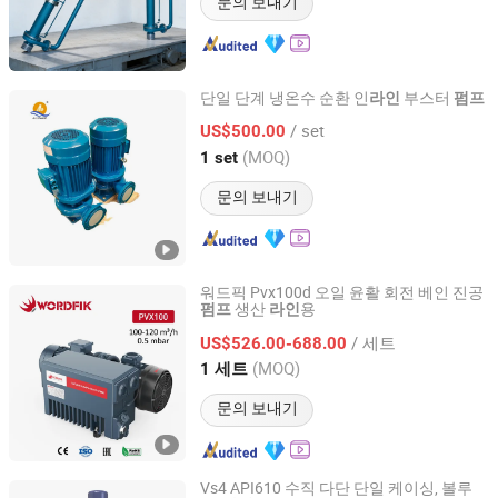
문의 보내기
단일 단계 냉온수 순환 인
부스터
라인
펌프
Shijiazhuang An Pump Machinery Co., Ltd.
/ set
US$500.00
(MOQ)
1 set
Hebei, China
이후 2015
문의 보내기
워드픽 Pvx100d 오일 윤활 회전 베인 진공
생산
용
펌프
라인
Guangdong Wordfik Vacuum Technology Co., Ltd.
/ 세트
US$526.00-688.00
Guangdong, China
이후 2025
(MOQ)
1 세트
문의 보내기
Vs4 API610 수직 다단 단일 케이싱, 볼루