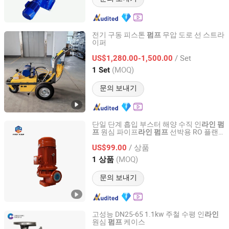
전기 구동 피스톤
무압 도로 선 스트라
펌프
이퍼
ZHENGZHOU TOURAN TRAFFIC CO., LTD.
/ Set
US$1,280.00-1,500.00
Henan, China
이후 2022
(MOQ)
1 Set
문의 보내기
단일 단계 흡입 부스터 해양 수직 인
라인
펌
원심 파이프
선박용 RO 플랜
프
라인
펌프
Beijing First Pump Co., Ltd.
트 화학 공장 소방용
/ 상품
US$99.00
Beijing, China
이후 2023
(MOQ)
1 상품
문의 보내기
고성능 DN25-65 1.1kw 주철 수평 인
라인
원심
케이스
펌프
Zhejiang Changyang Pump Industry Co., Ltd.