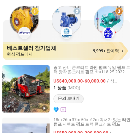
베스트셀러 참가업체
9,999+ 판매력
원심 펌프에서
중고 산니 콘크리트
유압
트
라인
펌프
펌프
럭 장착 콘크리트
Hbt118-25 2022에
펌프
Changsha Reliable Machinery Co., Ltd.
서 제작됨, 좋은 상태입니다
/ 상품
US$40,000.00-60,000.00
Hunan, China
이후 2025
(MOQ)
1 상품
문의 보내기
18m 26m 37m 50m 62m 믹서가 있는
라인
시멘트
트럭 콘크리트
펌프
펌프
펌프
Hunan Tant Construction Machinery Imp. and Exp. Co.,
Ltd.
/ 상품
US$50,000.00-200,000.00