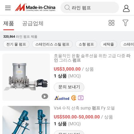
제품
공급업체
라인 펌프
제품
320,864
전기 물 펌프
스테인리스 스틸 펌프
소형 펌프
세탁줄
스테이
효율적인 윤활 솔루션을 위한 고급 다중
라
그리스
인
펌프
Yantai Huashun Machinery Engineering Equipment Co.,
Ltd.
/ 상품
US$3,000.00
(MOQ)
1 상품
Shandong, China
이후 2026
문의 보내기
Vs4 수직 선축 sump
Fy 모델
펌프
Jiangsu Yingte Pump Valve Manufacturing Co., Ltd
/ 상품
US$500.00-50,000.00
(MOQ)
1 상품
Jiangsu, China
이후 2026