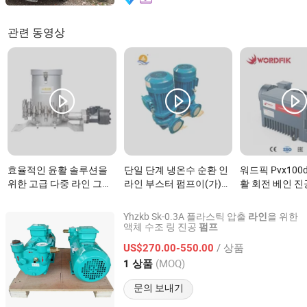
관련 동영상
효율적인 윤활 솔루션을
단일 단계 냉온수 순환 인
워드픽 Pvx100
위한 고급 다중 라인 그리
라인 부스터 펌프이(가)
활 회전 베인 진
스 펌프이(가) 무엇인가
무엇인가요?
산 라인용이(가
요?
요?
Yhzkb Sk-0.3A 플라스틱 압출
을 위한
라인
액체 수조 링 진공
펌프
Shanghai Yulong Vacuum Pump Co., Ltd.
/ 상품
US$270.00-550.00
Shanghai, China
이후 2014
(MOQ)
1 상품
문의 보내기