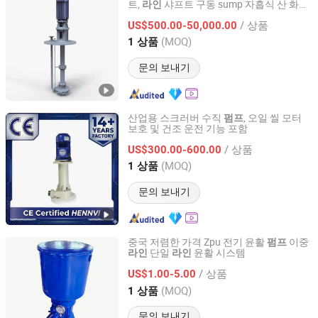
트,
샤프트 구동 sump 자흡식 산 화학
라인
Jiangsu Haishi Pumps Manufacturing Co., Ltd.
슬러리 원심
펌프
/ 상품
US$500.00-50,000.00
Jiangsu, China
이후 2018
(MOQ)
1 상품
문의 보내기
산업용 스크러버 수직
, 오일 씰 모터
펌프
보호 및 건조 운전 기능 포함
Guangzhou Hennvi Electronic Equipment Co., Ltd.
/ 상품
US$300.00-600.00
Guangdong, China
이후 2025
(MOQ)
1 상품
문의 보내기
중국 저렴한 가격 Zpu 전기 윤활
이중
펌프
단일
윤활 시스템
라인
라인
Qidong Sunhorn Machinery Co., Ltd
/ 상품
US$1.00-5.00
Jiangsu, China
이후 2025
(MOQ)
1 상품
문의 보내기