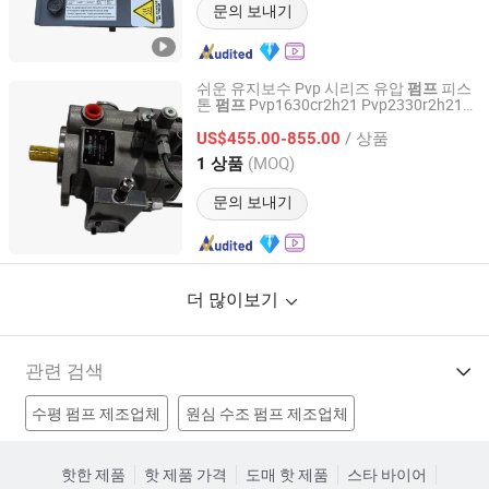
문의 보내기
쉬운 유지보수 Pvp 시리즈 유압
피스
펌프
톤
Pvp1630cr2h21 Pvp2330r2h21
펌프
Quanzhou Nuoyi Hydraulic Technology Co., Ltd.
Pvp3330cr2m12 자동화 생산
에 사용
라인
/ 상품
됨
US$455.00-855.00
Fujian, China
이후 2024
(MOQ)
1 상품
문의 보내기
더 많이보기
관련 검색
수평 펌프 제조업체
원심 수조 펌프 제조업체
라인 어레이 시스템 제조업체
펌프 제조업체
핫한 제품
핫 제품 가격
도매 핫 제품
스타 바이어