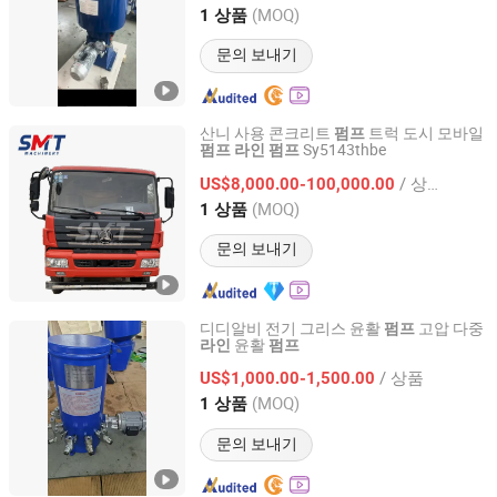
Jiangsu, China
이후 2020
(MOQ)
1 상품
문의 보내기
산니 사용 콘크리트
트럭 도시 모바일
펌프
Sy5143thbe
펌프
라인
펌프
Changsha Smart Machinery Technology Co., Ltd
/ 상품
US$8,000.00-100,000.00
Hunan, China
이후 2024
(MOQ)
1 상품
문의 보내기
디디알비 전기 그리스 윤활
고압 다중
펌프
윤활
라인
펌프
Qidong Dajing Lubrication Equipment Co., Ltd.
/ 상품
US$1,000.00-1,500.00
Jiangsu, China
이후 2020
(MOQ)
1 상품
문의 보내기