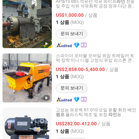
API610 Bb5 석유선 석유 파이프
전송
라인
및 주입 석유 석유화학 공정 정유 다단 원심
Shandong Blossom Pump Co., Ltd.
펌프
/ 상품
US$1,000.00
Shandong, China
이후 2023
(MOQ)
1 상품
문의 보내기
스파이더 포터블 모바일 유압 트레일러 트
럭 장착 미니 디젤 고정식 유압 피스톤 콘크
Shandong China Coal Industrial & Mining Supplies Group
리트
라인
펌프
Co., Ltd.
/ 상품
US$2,858.00-5,400.00
(MOQ)
1 상품
Shandong, China
이후 2012
문의 보내기
고성능 유로백 R1.010 오일 윤활 회전 베인
플라스틱 제조 및 포장
용
펌프
라인
Nanjing Vacup Technology Co., Ltd.
/ 상품
US$282.00-412.00
Jiangsu, China
이후 2026
(MOQ)
1 상품