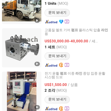
Jiangsu, China
이후 2013
(MOQ)
1 Units
문의 보내기
고품질 멜트 기어
플라스틱 압출
펌프
라인
용
Zhengzhou Great Machinery Co., Ltd.
/ 세트
US$30,000.00-40,000.00
Henan, China
이후 2014
(MOQ)
1 세트
문의 보내기
전기 윤활
이중
중앙 집중 윤활
펌프
라인
시스템 드브
Qidong Dajing Lubrication Equipment Co., Ltd.
/ 상품
US$1,500.00
Jiangsu, China
이후 2020
(MOQ)
2 조각
문의 보내기