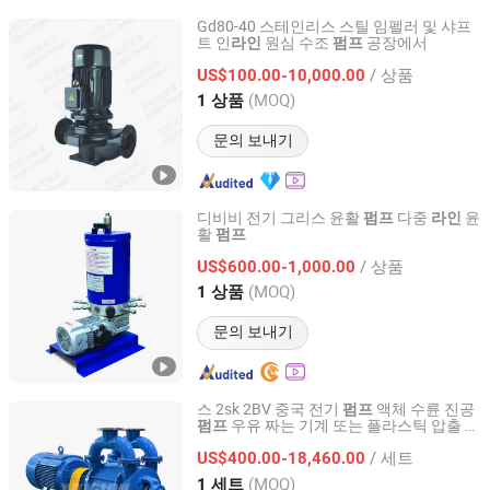
Gd80-40 스테인리스 스틸 임펠러 및 샤프
트 인
원심 수조
공장에서
라인
펌프
Dongguan Atach Pump Co., Ltd.
/ 상품
US$100.00-10,000.00
Guangdong, China
이후 2019
(MOQ)
1 상품
문의 보내기
디비비 전기 그리스 윤활
다중
윤
펌프
라인
활
펌프
Qidong Dajing Lubrication Equipment Co., Ltd.
/ 상품
US$600.00-1,000.00
Jiangsu, China
이후 2020
(MOQ)
1 상품
문의 보내기
스 2sk 2BV 중국 전기
액체 수륜 진공
펌프
우유 짜는 기계 또는 플라스틱 압출
펌프
라
Zhejiang Yonjou Technology Co., Ltd.
용 지멘스 모터
인
/ 세트
US$400.00-18,460.00
Zhejiang, China
이후 2011
(MOQ)
1 세트