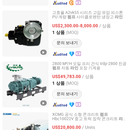
고효율 A2vk55 시리즈 고압 유압 피스톤
PU 계량
사이클로펜탄 냉장고
펌프
라인
Beijing Gelan M&E Technology Co., Ltd.
/ 상품
US$2,300.00-8,000.00
Beijing, China
이후 2025
(MOQ)
1 상품
문의 보내기
2800 M³/H 오일 프리 건식 Vdp-2800 진공
자동
포장 기계용
펌프
라인
Guangde Lvsong Technology Group Co., Ltd.
/ 상품
US$49,783.00
Anhui, China
이후 2026
(MOQ)
1 상품
문의 보내기
XCMG 공식 소형 콘크리트
펌프
Hbc10022V 중고 트럭 장착 콘크리트
라인
XCMG E-Commerce Inc.
저렴한 가격
펌프
/ Units
US$20,800.00