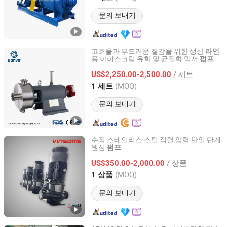
문의 보내기
고효율과 부드러운 질감을 위한 생산
라인
용 아이스크림 유화 및 균질화 믹서
펌프
Zhejiang Huatai Bonve Pumps Co., Ltd.
/ 세트
US$2,250.00-2,500.00
Zhejiang, China
이후 2022
(MOQ)
1 세트
문의 보내기
수직 스테인리스 스틸 직렬 압력 단일 단계
원심
펌프
Dongguan Vinsome Co., Ltd.
/ 상품
US$350.00-2,000.00
Guangdong, China
이후 2023
(MOQ)
1 상품
문의 보내기