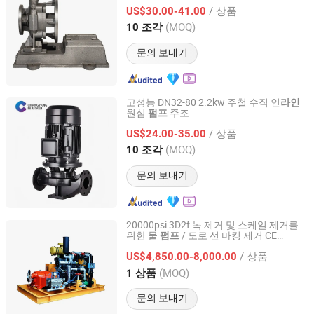
/ 상품
US$30.00-41.00
Zhejiang, China
이후 2026
(MOQ)
10 조각
문의 보내기
고성능 DN32-80 2.2kw 주철 수직 인
라인
원심
주조
펌프
Zhejiang Changyang Pump Industry Co., Ltd.
/ 상품
US$24.00-35.00
Zhejiang, China
이후 2026
(MOQ)
10 조각
문의 보내기
20000psi 3D2f 녹 제거 및 스케일 제거를
위한 물
/ 도로 선 마킹 제거 CE
펌프
Tianjin Harvest High Pressure Pump Co., Ltd.
ISO9001
/ 상품
US$4,850.00-8,000.00
Tianjin, China
이후 2024
(MOQ)
1 상품
문의 보내기