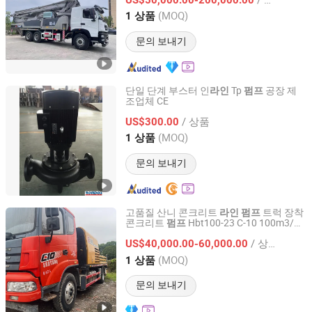
(MOQ)
1 상품
Hunan, China
이후 2013
문의 보내기
단일 단계 부스터 인
Tp
공장 제
라인
펌프
조업체 CE
Rondos Pump Industry Co., Ltd.
/ 상품
US$300.00
Zhejiang, China
이후 2018
(MOQ)
1 상품
문의 보내기
고품질 산니 콘크리트
트럭 장착
라인
펌프
콘크리트
Hbt100-23 C-10 100m3/H
펌프
Changsha Reliable Machinery Co., Ltd.
2021 건설 기계 제조
라인
펌프
/ 상품
US$40,000.00-60,000.00
Hunan, China
이후 2025
(MOQ)
1 상품
문의 보내기