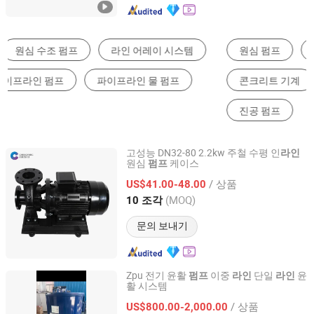
원심 펌프
기어 펌프
물펌프
콘크리트 기계
엔지니어링 & 건설 기계 부품
진공 펌프
고성능 DN32-80 2.2kw 주철 수평 인
라인
원심
케이스
펌프
Zhejiang Changyang Pump Industry Co., Ltd.
/ 상품
US$41.00-48.00
Zhejiang, China
이후 2026
(MOQ)
10 조각
문의 보내기
Zpu 전기 윤활
이중
단일
윤
펌프
라인
라인
활 시스템
Qidong Dajing Lubrication Equipment Co., Ltd.
/ 상품
US$800.00-2,000.00