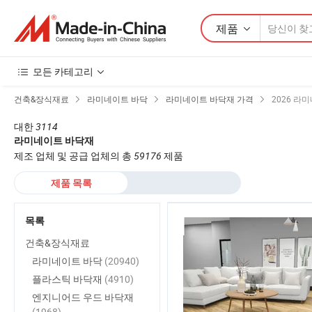
제품
모든 카테고리
건축&장식재료
라미네이트 바닥
라미네이트 바닥재 가격
2026 라
대한
3114
라미네이트 바닥재
제조 업체 및 공급 업체의 총
59176
제품
제품 목록
목록
건축&장식재료
라미네이트 바닥
(20940)
플라스틱 바닥재
(4910)
엔지니어드 우드 바닥재
(1968)