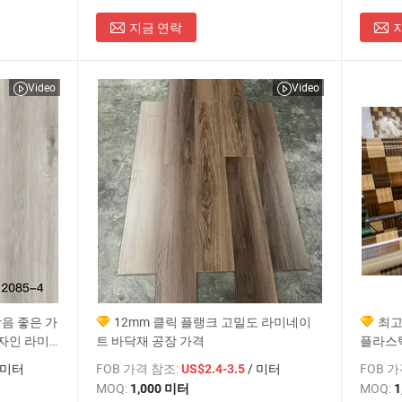
지금 연락
Video
Video
방음 좋은 가
12mm 클릭 플랭크 고밀도 라미네이
최고
디자인 라미
트 바닥재 공장 가격
플라스틱
라미네
 미터
FOB 가격 참조:
/ 미터
FOB 
US$2.4-3.5
MOQ:
MOQ:
1,000 미터
1