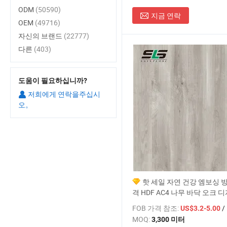
ODM
(50590)
지금 연락
OEM
(49716)
자신의 브랜드
(22777)
다른
(403)
도움이 필요하십니까?
저희에게 연락을주십시
오。
핫 세일 자연 건강 엠보싱 
격 HDF AC4 나무 바닥 오크 
네이트 바닥재
FOB 가격 참조:
/
US$3.2-5.00
MOQ:
3,300 미터