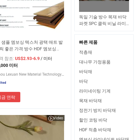
독일 기술 방수 목재 바닥
파켓 SPC 클릭 비닐 라미
네이트 플랭크 가격 도매
최고의 패턴 나무 오크
 샘플 엠보싱 텍스처 광택 매트 발
빠른 제품
HDF piso PVC WPC 8mm
릭 좋은 가격 방수 HDF 엠보싱
라미네이트 바닥재
적층재
WPC/호텔 라미네이티드 플라스틱
가격 참조:
/ 미터
US$2.93-6.9
VC 바닥재
대나무 가정용품
,000 미터
바닥재
Changzhou Lexuan New Material Technology Co., Ltd.
바닥
라미네이팅 기계
지금 연락
목재 바닥재
정전기 방지 바닥재
Video
할인 코팅 바닥
HDF 적층 바닥재
엠보싱 라미네이트 바닥재