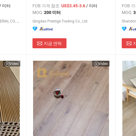
미네이
/ 미터
FOB 가격 참조:
/ 미터
FOB 
US$3.45-3.6
MOQ:
MOQ:
200 미터
3
SHANDONG HOME TOP NEW MATERIAL CO., LTD.
Qingdao Prestige Trading Co., Ltd
Shandong
지금 연락
Video
Video