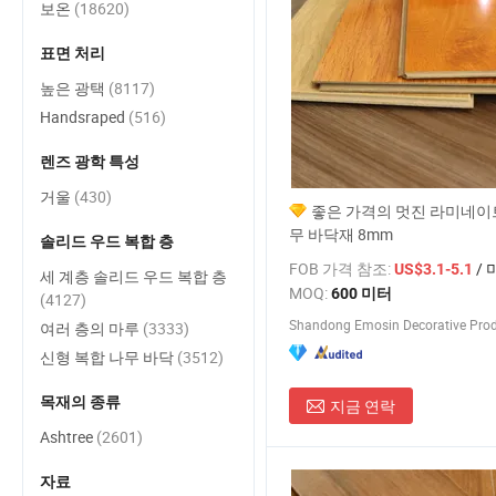
보온
(18620)
표면 처리
높은 광택
(8117)
Handsraped
(516)
렌즈 광학 특성
거울
(430)
좋은 가격의 멋진 라미네이
무 바닥재 8mm
솔리드 우드 복합 층
FOB 가격 참조:
/ 
US$3.1-5.1
세 계층 솔리드 우드 복합 층
MOQ:
600 미터
(4127)
여러 층의 마루
(3333)
신형 복합 나무 바닥
(3512)
목재의 종류
지금 연락
Ashtree
(2601)
자료