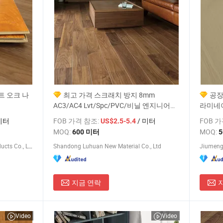
트 오크 나
최고 가격 스크래치 방지 8mm
공장
AC3/AC4 Lvt/Spc/PVC/비닐 엔지니어드
라미네이
우드 나무 마루 타일 고급 비닐 플랭크 플
내마모성
미터
FOB 가격 참조:
/ 미터
FOB 
US$2.5-5.4
랭크 라미네이트 마루
일 라
MOQ:
MOQ:
600 미터
Shandong Emosin Decorative Products Co., Ltd.
Shandong Luhuan New Material Co., Ltd
지금 연락
Video
Video