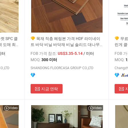
켓 SPC 클
목재 적층 헤링본 가격 HDF 라미네이
무료
 도매 최
트 바닥 비닐 바닥재 비닐 솔리드 대나무
린게 클
PVC WPC
오크 SPC PVC 목재 아카시아 바닥 WPC
LVT/
미터
FOB 가격 참조:
/ 미터
FOB 
US$3.35-5.14
미끄럼 방지 8mm 12mm 파켓 바닥재
비닐 P
MOQ:
MOQ:
300 미터
1
.,LTD
SHANDONG FLOORCASA GROUP CO.,LTD
지금 연락
Video
Video