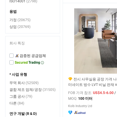
ISO14001
(2798)
용법
가정
(20675)
상업
(20769)
회사 특징
검증된 공급업체
* 사업 유형
전시 사무실용 공장 가격 나
무역 회사
(52509)
미네이트 방수 LVT 비닐 판재 
결합 제조 업체/공장
(31505)
FOB 가격 참조:
/
US$4.5-6.00
그룹 공사
(79)
MOQ:
100 미터
다른
(84)
Kolb Industry Ltd
연구 개발 (R & D)