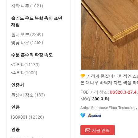
자작 나무
(1021)
솔리드 우드 복합 층의 표면
재질
톱니 오크
(2349)
벚꽃 나무
(1462)
수분 흡수의 확장 속도
<2.5 %
(11139)
<4.5 %
(1900)
가격과 품질이 매력적인 스
본 대나무 바닥재 자연 색상 
인증서
바닥재
FOB 가격 참조:
US$20.3-27.4
원산지 장소
(182)
MOQ:
300 미터
인증
Anhui Sunhouse Floor Technology C
ISO9001
(12328)
인증
지금 연락