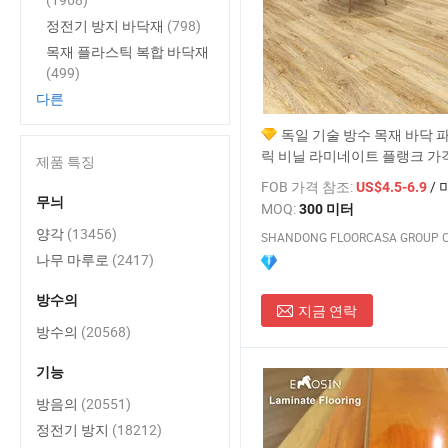
정전기 방지 바닥재
(798)
목재 플라스틱 복합 바닥재
(499)
다른
독일 기술 방수 목재 바닥 파
릭 비닐 라미네이트 플랭크 가격
제품 특징
고의 패턴 나무 오크 HDF piso 
FOB 가격 참조:
/ 
US$4.5-6.9
8mm 라미네이트 바닥재
무늬
MOQ:
300 미터
양각
(13456)
SHANDONG FLOORCASA GROUP CO
나무 마루로
(2417)
방수의
지금 연락
방수의
(20568)
기능
방음의
(20551)
정전기 방지
(18212)