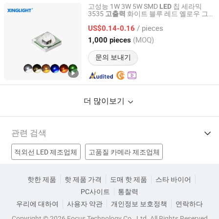
고성능 1W 3W 5W SMD
칩 세라믹
LED
3535
화이트 블루 레드 옐로우 그
고출력
Shenzhen Chengxing Electronic Technology Co.,Ltd
린 방출
/ pieces
US$0.14-0.16
Guangdong, China
이후 2025
(MOQ)
1,000 pieces
문의 보내기
더 많이보기
관련 검색
적외선 LED 제조업체
고품질 카메라 제조업체
SMT 발광 다이오드 제조업체
흰색 LED 조명 제조업체
핫한 제품
핫 제품 가격
도매 핫 제품
스타 바이어
PC사이트
통찰력
고휘도 조명 공장
흰색 LED 램프 공장
고품질 LED 공장
우리에 대하여
사용자 약관
개인정보 보호정책
연락하다
3mm 발광 다이오드 공장
자동차 LED 램프 가격
Copyright © 2026 Focus Technology Co., Ltd. All Rights Reserved