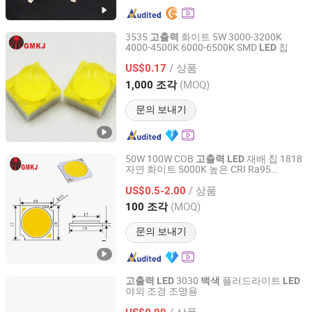
3535
화이트 5W 3000-3200K
고출력
4000-4500K 6000-6500K SMD
칩
LED
Shenzhen Guangmai Electronics Co., Ltd.
/ 상품
US$0.17
Guangdong, China
이후 2019
(MOQ)
1,000 조각
문의 보내기
50W 100W COB
재배 칩 1818
고출력
LED
자연 화이트 5000K 높은 CRI Ra95
Shenzhen Guangmai Electronics Co., Ltd.
150lm/W 사난 칩 40V 1400mA RGB COB
/ 상품
플러드 라이트 저렴한 가격 공장 도매
US$0.5-2.00
LED
Guangdong, China
이후 2019
(MOQ)
100 조각
문의 보내기
3030
플러드라이트
고출력
LED
백색
LED
야외 조경 조명용
Shenzhen Qizhi Optoelectronic Technology Co., Ltd.
/ 상품