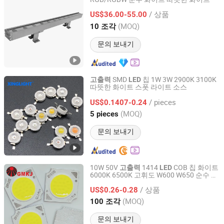
GUANGZHOU JINGMING LIGHING TECHNOLOGY CO.,LTD.
/ 상품
US$36.00-55.00
Guangdong, China
이후 2022
(MOQ)
10 조각
문의 보내기
SMD
칩 1W 3W 2900K 3100K
고출력
LED
따뜻한 화이트 스폿 라이트 소스
Shenzhen Chengxing Electronic Technology Co.,Ltd
/ pieces
US$0.1407-0.24
Guangdong, China
이후 2025
(MOQ)
5 pieces
문의 보내기
10W 50V
1414
COB 칩 화이트
고출력
LED
6000K 6500K 고휘도 W600 W650 순수 화
Shenzhen Guangmai Electronics Co., Ltd.
이트
다이오드 120 각도
LED
/ 상품
US$0.26-0.28
Guangdong, China
이후 2019
(MOQ)
100 조각
문의 보내기