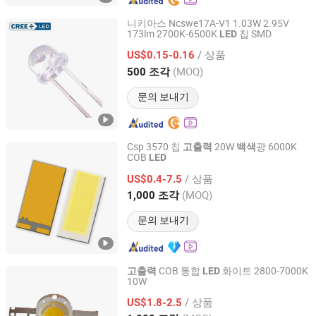
니키아스 Ncswe17A-V1 1.03W 2.95V
173lm 2700K-6500K
칩 SMD
LED
Hong Kong Gainer Technology Limited
/ 상품
US$0.15-0.16
Guangdong, China
이후 2025
(MOQ)
500 조각
문의 보내기
Csp 3570 칩
20W
광 6000K
고출력
백색
COB
LED
Guangzhou Tuoran Photoelectric Technology Co., Ltd.
/ 상품
US$0.4-7.5
Guangdong, China
이후 2022
(MOQ)
1,000 조각
문의 보내기
COB 통합
화이트 2800-7000K
고출력
LED
10W
Shenzhen Guangmai Electronics Co., Ltd.
/ 상품
US$1.8-2.5