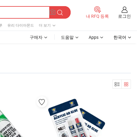
로그인
내 RFQ 등록
루
유리 다이아몬드
더 보기
구매자
도움말
Apps
한국어