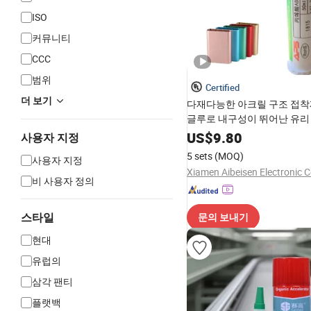
ISO
커뮤니티
CCC
범위
Certified
더 보기
다재다능한 아크릴 구조 접착
글루로 내구성이 뛰어난 유리
응용 분야용
US$
9.80
사용자 지정
5 sets
(MOQ)
사용자 지정
Xiamen Aibeisen Electronic Co
비 사용자 정의
스타일
문의 보내기
현대
유럽​​의
삼각 팬티
플랫백