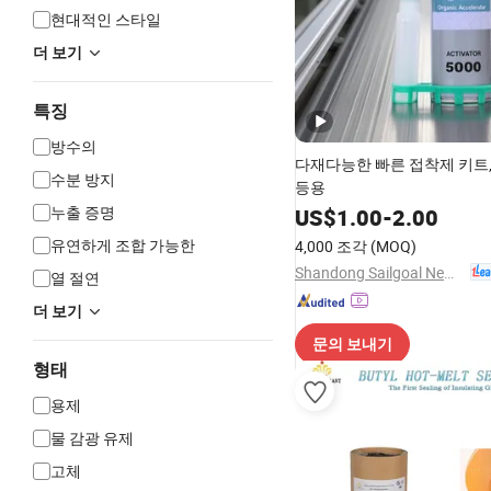
현대적인 스타일
더 보기
특징
방수의
다재다능한 빠른 접착제 키트,
수분 방지
등용
누출 증명
US$
1.00
-
2.00
유연하게 조합 가능한
4,000 조각
(MOQ)
Shandong Sailgoal New Materials Co. Ltd.
열 절연
더 보기
문의 보내기
형태
용제
물 감광 유제
고체