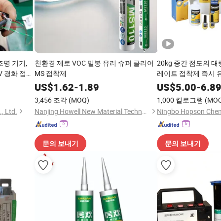
조명 기기,
친환경 제로 VOC 밀봉 유리 슈퍼 클리어
20kg 중간 점도의
V 경화 접착
MS 접착제
레이트 접착제 즉시 
목재 접착제 강철 플
US$
1.62
-
1.89
US$
5.00
-
6.8
유리용
3,456 조각
(MOQ)
1,000 킬로그램
(MO
, Ltd.
Nanjing Howell New Material Technology Co., Ltd.
문의 보내기
문의 보내기