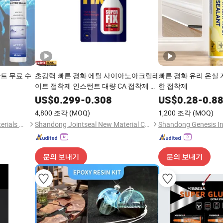
트 무료 수
초강력 빠른 경화 에틸 사이아노아크릴레
빠른 경화 유리 온실
이트 접착제 인스턴트 대량 CA 접착제 나
한 접착제
무 고무 금속 플라스틱 알루미늄 유리
US$
0.299
-
0.308
US$
0.28
-
0.8
4,800 조각
(MOQ)
1,200 조각
(MOQ)
Shandong Junyuan New Materials Co., Ltd.
Shandong Jointseal New Material Co., Ltd.
문의 보내기
문의 보내기