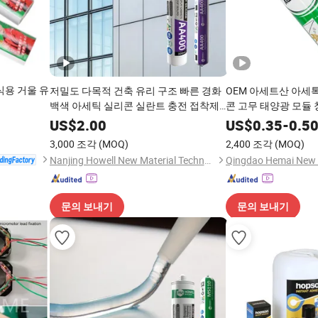
식용 거울 유
저밀도 다목적 건축 유리 구조 빠른 경화
OEM 아세트산 아세
백색 아세틱 실리콘 실란트 충전 접착제
콘 고무 태양광 모듈 
슈퍼 글루
설 PU 튜브 실리콘 
US$
2.00
US$
0.35
-
0.5
루
3,000 조각
(MOQ)
2,400 조각
(MOQ)
Nanjing Howell New Material Technology Co., Ltd.
문의 보내기
문의 보내기