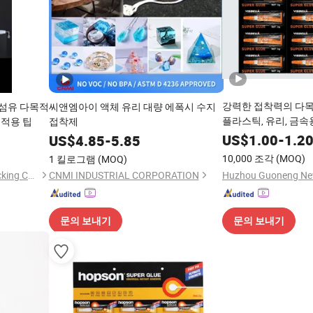
강력한 접착력의 다목적
 섬유 다목적
씨앤엠아이 액체 유리 대량 에폭시 수지
플라스틱, 유리, 금속
 적용 팁
접착제
US$
1.00
-
1.2
US$
4.85
-
5.85
10,000 조각
(MOQ)
1 킬로그램
(MOQ)
Dongyang Gelu Adhesive Packing Co., Ltd.
CNMI INDUSTRIAL CORPORATION
문의 보내기
문의 보내기