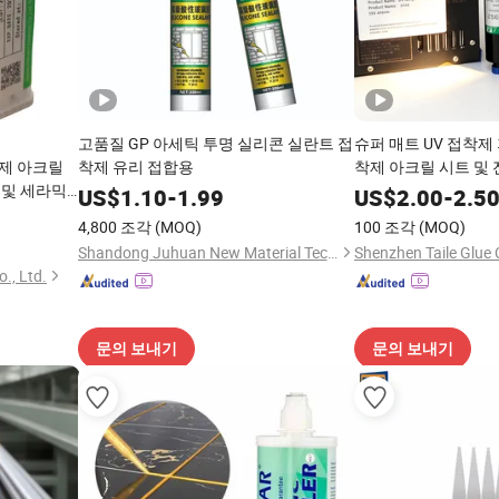
고품질 GP 아세틱 투명 실리콘 실란트 접
슈퍼 매트 UV 접착제 
제 아크릴
착제 유리 접합용
착제 아크릴 시트 및
 및 세라믹
US$
1.10
-
1.99
US$
2.00
-
2.5
4,800 조각
(MOQ)
100 조각
(MOQ)
Shandong Juhuan New Material Technology Co., Ltd.
Shenzhen Taile Glue C
., Ltd.
문의 보내기
문의 보내기