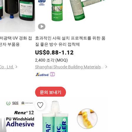
저광택 UV 경화 접
효과적인 샤워 설치 프로젝트를 위한 품
 전자 부품용
질 좋은 방수 유리 접착제
0
US$
0.88
-
1.12
2,400 조각
(MOQ)
o., Ltd.
Shanghai Shuode Building Materials CO., LTD.
문의 보내기