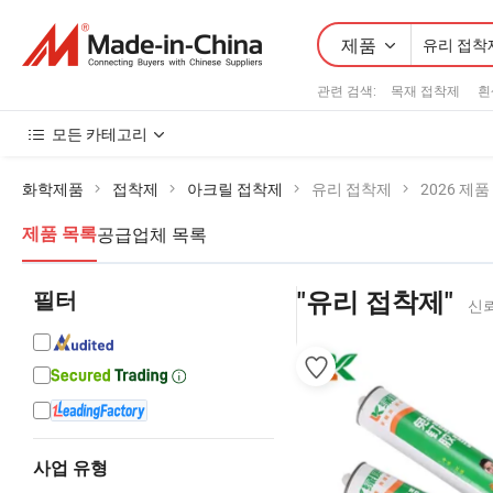
제품
관련 검색:
목재 접착제
흰
모든 카테고리
화학제품
접착제
아크릴 접착제
유리 접착제
2026 제품
공급업체 목록
제품 목록
필터
"유리 접착제"
신뢰
사업 유형