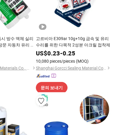
톡시 방수 액체 실리
고르비아 E309ar 10g+10g 금속 및 유리
창문 자동차 유리 건
수리를 위한 다목적 2성분 아크릴 접착제
실란트 접착제 슈퍼 글
0
US$
0.23
-
0.25
10,080 pieces/pieces
(MOQ)
Qingdao Hemai New Materials Co., Ltd
Shanghai Gorcci Sealing Material Co., Limited
문의 보내기