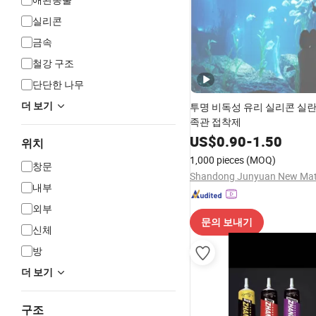
실리콘
금속
철강 구조
단단한 나무
더 보기
투명 비독성 유리 실리콘 실란
족관 접착제
US$
0.90
-
1.50
위치
1,000 pieces
(MOQ)
창문
내부
외부
문의 보내기
신체
방
더 보기
구조