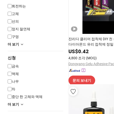
회전하는
고체
선의
정지 절연체
구멍
잔리다 클리어 접착제 DIY 천
다이아몬드 유리 접착제 정밀
더 보기
US$
0.42
신청
4,800 조각
(MOQ)
금속
액체
문의 보내기
나무
차
중단 한 고체와 액체
더 보기