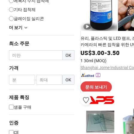
에폭시 수지 접착제
기타 접착제
글레이징 실리콘
더 보기
유리, 플라스틱 및 LED 램프, 
최소 주문
카메라의 빠른 접착을 위한 U
제
US$
3.00
-
3.50
OK
1 30ml
(MOQ)
Shanghai Jome Industrial Co.
가격
-
OK
문의 보내기
제품 특징
샘플 구매
인증
CE