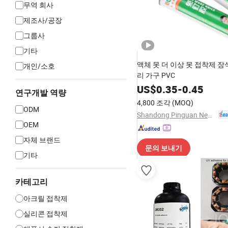
무역 회사
제조사/공장
그룹사
기타
액체 못 더 이상 못 접착제 장
개인/소호
리 가구 PVC
US$
0.35
-
0.45
연구개발 역량
4,800 조각
(MOQ)
ODM
Shandong Pinguan New Material Co., Ltd.
OEM
자체 브랜드
문의 보내기
기타
카테고리
아크릴 접착제
실리콘 접착제