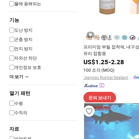
물에 용해되는
기능
도난 방지
곤충 방지
프리미엄 부틸 접착제, 내구성
먼지 방지
유리 접합용
자외선 차단
US$
1.25
-
2.28
개인정보 보호
100 조각
(MOQ)
더 보기
Jiangsu Runtai Sealant Industry Co., Ltd
열기 패턴
문의 보내기
수평
수직의
자료
애완동물