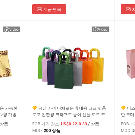
지금 연락
Video
Video
사용 가능한
공장 가격 다채로운 휴대용 고급 맞춤
비즈
쇼핑 가방
로고 친환경 크라프트 종이 선물 토트 포
한 도매
장 가방 선물 쇼핑용
방 핸들
 상품
FOB 가격 참조:
/ 상품
FOB 
US$0.22-0.33
MOQ:
MOQ:
200 상품