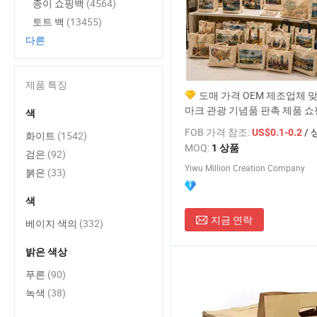
종이 쇼핑백
(4564)
토트 백
(13455)
다른
제품 특징
도매 가격 OEM 제조업체 
마크 관광 기념품 판촉 제품 쇼
색
버스 면 기념품 맞춤형 토트백
FOB 가격 참조:
/ 
US$0.1-0.2
화이트
(1542)
MOQ:
1 상품
검은
(92)
Yiwu Million Creation Company
붉은
(33)
색
지금 연락
베이지 색의
(332)
밝은 색상
푸른
(90)
녹색
(38)