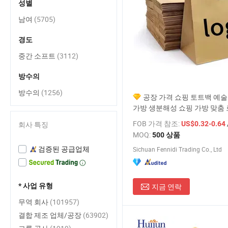
성별
남여
(5705)
경도
중간 소프트
(3112)
방수의
방수의
(1256)
공장 가격 쇼핑 토트백 예술
가방 생분해성 쇼핑 가방 맞춤
FOB 가격 참조:
회사 특징
US$0.32-0.64
MOQ:
500 상품
검증된 공급업체
Sichuan Fennidi Trading Co., Ltd
* 사업 유형
지금 연락
무역 회사
(101957)
결합 제조 업체/공장
(63902)