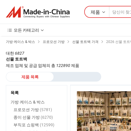
제품
모든 카테고리
가방·케이스 & 박스
프로모션 가방
선물 토트백 가격
2026 선물 토
대한
6827
선물 토트백
제조 업체 및 공급 업체의 총
122890
제품
제품 목록
목록
가방·케이스 & 박스
프로모션 가방
(5781)
종이 선물 가방
(6270)
부직포 쇼핑백
(12599)