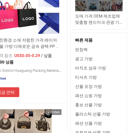
도매 가격 OEM 제조업체
맞춤형 랜드마크 관광 기
념품 판촉 제품 쇼핑 패션
캔버스 면 기념품 맞춤형
친환경 소재 저렴한 가격 레이저
빠른 제품
토트백 공장
물 가방 다채로운 금속 광택 PP 라
펀칭백
트 비닐 토트백
가격 참조:
/ 상품
US$0.05-0.29
광고 가방
500 상품
비직조 섬유 가방
Chang'an District Huaguang Packing Material Store
티셔츠 가방
선물 포장 가방
지금 연락
패션 쇼핑 가방
홍보 선물 가방
Video
플라스틱 선물 가방
패션 선물 가방
프로모션 선물 가방