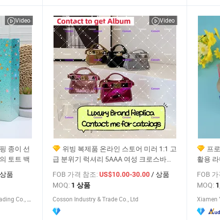
Video
Video
핑 종이 선
위빙 복제품 온라인 스토어 미러 1:1 고
프로
의 토트 백
급 분위기 럭셔리 5AAA 여성 크로스바디
활용 
토트백 광저우 상품 선물 공장 가격 디자
도매 가
 상품
FOB 가격 참조:
/ 상품
FOB 
US$10.00-30.00
이너 유명 브랜드 가방
가방 낮
MOQ:
MOQ:
1 상품
1
Qingdao Flourish Industrial and Trading Co., Ltd.
Cosson Industry & Trade Co., Ltd
Xiamen Y