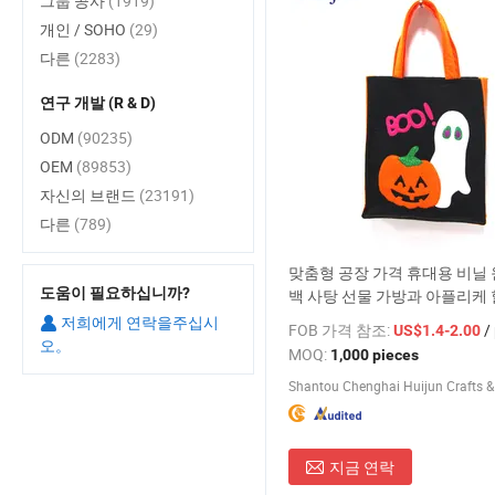
그룹 공사
(1919)
개인 / SOHO
(29)
다른
(2283)
연구 개발 (R & D)
ODM
(90235)
OEM
(89853)
자신의 브랜드
(23191)
다른
(789)
맞춤형 공장 가격 휴대용 비닐 
도움이 필요하십니까?
백 사탕 선물 가방과 아플리케 
식
저희에게 연락을주십시
FOB 가격 참조:
/ 
US$1.4-2.00
오。
MOQ:
1,000 pieces
지금 연락