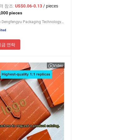
선물용
가격 참조:
/ pieces
US$0.06-0.13
,000 pieces
Chengdu Dengfengyu Packaging Technology Co., Ltd.
지금 연락
Video