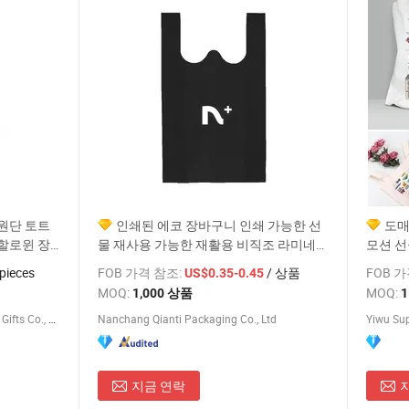
원단 토트
인쇄된 에코 장바구니 인쇄 가능한 선
도매
할로윈 장
물 재사용 가능한 재활용 비직조 라미네이
모션 선
트 홍보 맞춤형 비직조 쇼핑 토트백 고품
스 관광
pieces
FOB 가격 참조:
/ 상품
FOB 
US$0.35-0.45
질 가격 비율 비직조 가방
MOQ:
MOQ:
1,000 상품
Shantou Chenghai Huijun Crafts & Gifts Co., Ltd.
Nanchang Qianti Packaging Co., Ltd
Yiwu Su
지금 연락