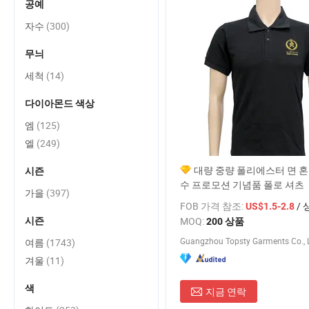
공예
자수
(300)
무늬
세척
(14)
다이아몬드 색상
엠
(125)
엘
(249)
대량 중량 폴리에스터 면 혼
시즌
수 프로모션 기념품 폴로 셔츠
가을
(397)
FOB 가격 참조:
/ 
US$1.5-2.8
MOQ:
시즌
200 상품
Guangzhou Topsty Garments Co., L
여름
(1743)
겨울
(11)
색
지금 연락