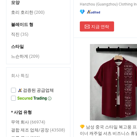
모양
호리 호리한
(200)
블레이드 형
지금 연락
직진
(35)
스타일
느슨하게
(209)
회사 특징
검증된 공급업체
* 사업 유형
무역 회사
(66974)
남성 중국 스타일 복고풍 
결합 제조 업체/공장
(43508)
이너 캐주얼 셔츠 비즈니스 휴일