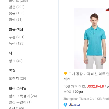
화이트
(253)
검은
(202)
붉은
(153)
황색
(81)
밝은 색상
푸른
(201)
녹색
(123)
색
핑크
(49)
유형
도매 공장 가격 패션 의류 
오렌지
(29)
셔츠
FOB 가격 참조:
/ p
US$2.8-4.8
칼라 스타일
MOQ:
100 pc
뻗치고 목걸이
(24)
밀감 목걸이
(1)
V 넥
(160)