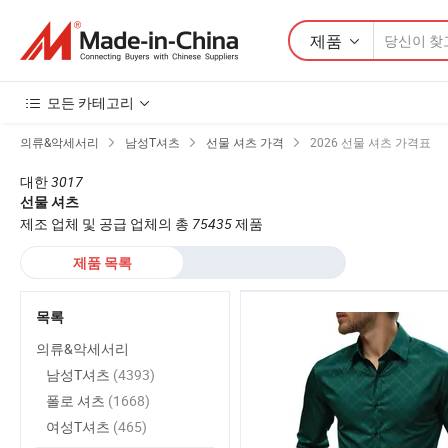
제품
모든 카테고리
의류&악세서리
남성T셔츠
선물 셔츠 가격
2026 선물 셔츠 가격표
대한
3017
선물 셔츠
제조 업체 및 공급 업체의 총
75435
제품
제품 목록
목록
의류&악세서리
남성T셔츠
(4393)
폴로 셔츠
(1668)
여성T셔츠
(465)