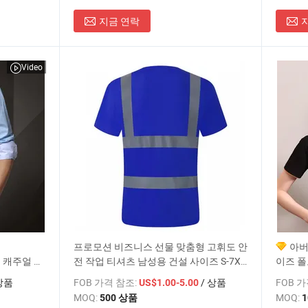
지금 연락
Video
프로모션 비즈니스 선물 맞춤형 고휘도 안
아버
스 캐주얼 및
전 작업 티셔츠 남성용 건설 사이즈 S-7XL
이즈 
반사 셔츠 로고 텍스트
상품
FOB 가격 참조:
/ 상품
FOB 
US$1.00-5.00
MOQ:
MOQ:
500 상품