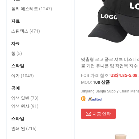
폴리 에스테르
(1247)
자료
스판덱스
(471)
자료
청
(5)
맞춤형 로고 폴로 셔츠 비즈니스
물 기업 유니폼 팀 작업복 자수
스타일
FOB 가격 참조:
여가
(1043)
US$4.85-5.08
MOQ:
100 상품
공예
염색 일반
(73)
염색 원사
(91)
지금 연락
스타일
인쇄 된
(715)