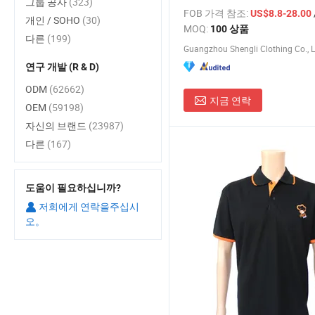
그룹 공사
(323)
물 도매 맞춤 제작
FOB 가격 참조:
US$8.8-28.00
개인 / SOHO
(30)
MOQ:
100 상품
다른
(199)
Guangzhou Shengli Clothing Co., L
연구 개발 (R & D)
ODM
(62662)
지금 연락
OEM
(59198)
자신의 브랜드
(23987)
다른
(167)
도움이 필요하십니까?
저희에게 연락을주십시
오。