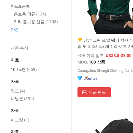
아트&공예
홍보용 의류
(124)
기타 홍보용 선물
(1708)
다른
남성 그린 포멀 웨딩 럭셔리
림 핏 비즈니스 캐주얼 셔츠 가
제품 특징
FOB 가격 참조:
US$8.8-28.00
자료
MOQ:
100 상품
100 %면
(569)
Guangzhou Shengli Clothing Co., L
자료
양모
(4)
지금 연락
나일론
(192)
자료
아크릴
(1)
자료