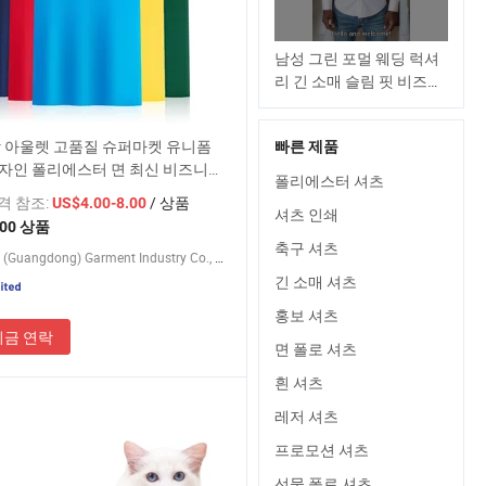
남성 그린 포멀 웨딩 럭셔
리 긴 소매 슬림 핏 비즈니
스 캐주얼 셔츠 가을 선물
 아울렛 고품질 슈퍼마켓 유니폼
빠른 제품
자인 폴리에스터 면 최신 비즈니스
폴리에스터 셔츠
 작업복 선물 회사 유니폼 폴로
가격 참조:
/ 상품
US$4.00-8.00
작업복
셔츠 인쇄
100 상품
축구 셔츠
Nuolang (Guangdong) Garment Industry Co., Ltd.
긴 소매 셔츠
홍보 셔츠
지금 연락
면 폴로 셔츠
흰 셔츠
레저 셔츠
프로모션 셔츠
선물 폴로 셔츠