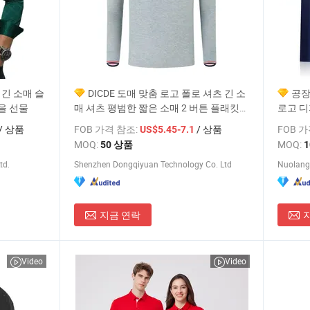
 긴 소매 슬
DICDE 도매 맞춤 로고 폴로 셔츠 긴 소
공장
을 선물
매 셔츠 평범한 짧은 소매 2 버튼 플래킷이
로고 디
있는 기업 행사 홍보 선물
프로모션
/ 상품
FOB 가격 참조:
/ 상품
FOB 
US$5.45-7.1
셔츠 
MOQ:
MOQ:
50 상품
td.
Shenzhen Dongqiyuan Technology Co. Ltd
지금 연락
Video
Video