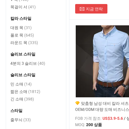
목걸이 서
(41)
지금 연락
칼라 스타일
대원 목
(31)
폴로 목
(645)
라운드 목
(335)
슬리브 스타일
4분의 3 슬리브
(40)
슬리브 스타일
민 소매
(14)
짧은 소매
(1812)
긴 소매
(398)
맞춤형 남성 대비 칼라 셔츠
OEM/ODM 대량 도매 비즈니
스타일
기업 선물 (100% 면, 반팔)
FOB 가격 참조:
/ 
US$3.9-5.6
줄무늬
(33)
MOQ:
200 상품