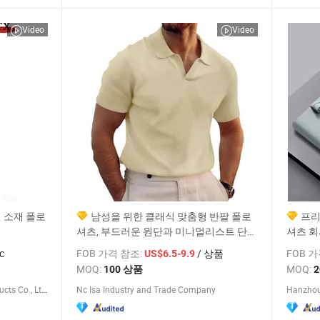
Video
Video
면 소재 폴로
남성을 위한 클래식 맞춤형 반팔 폴로
프리
셔츠, 부드러운 원단과 미니멀리스트 단색
셔츠 회
디자인, 브랜딩, 선물 또는 비즈니스 캐주
c
FOB 가격 참조:
/ 상품
FOB 
US$6.5-9.9
얼 의상에 완벽합니다
MOQ:
MOQ:
100 상품
Zhongshan Tianxin Craft Gift Products Co., Ltd.
Nc Isa Industry and Trade Company