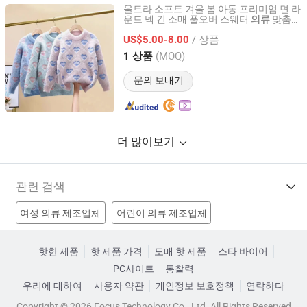
울트라 소프트 겨울 봄 아동 프리미엄 면 라
운드 넥 긴 소매 풀오버 스웨터
맞춤
의류
Mingteng Clothing Factory Ltd.
디자인 가능 도매 가격
/ 상품
US$5.00-8.00
Guangdong, China
이후 2022
(MOQ)
1 상품
문의 보내기
더 많이보기
관련 검색
여성 의류 제조업체
어린이 의류 제조업체
겨울 의류 제조업체
아기 의류 제조업체
핫한 제품
핫 제품 가격
도매 핫 제품
스타 바이어
PC사이트
통찰력
애완동물 의류 공장
옷걸이 공장
의류 옷 공장
우리에 대하여
사용자 약관
개인정보 보호정책
연락하다
카드 의류 공장
어린이 의류 가격
의류 걸이 가격
Copyright © 2026 Focus Technology Co., Ltd. All Rights Reserved