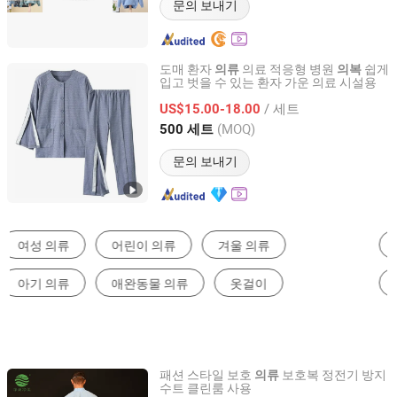
문의 보내기
도매 환자
의료 적응형 병원
쉽게
의류
의복
입고 벗을 수 있는 환자 가운 의료 시설용
Wellmien Healthcare Tech. (Suzhou) Co., Ltd.
/ 세트
US$15.00-18.00
Jiangsu, China
이후 2007
(MOQ)
500 세트
문의 보내기
짐 피트니스 세트
남성T셔츠
요가 세트
제복
작업복
중고의류
패션 스타일 보호
보호복 정전기 방지
의류
수트 클린룸 사용
Suzhou Jingshang Jingmei Electronic Technology Co.,