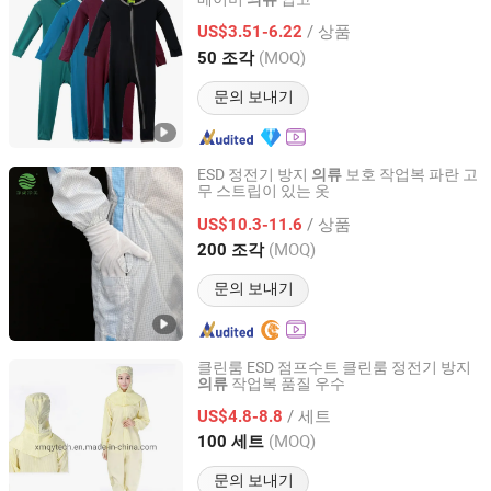
Keenago Holdings Limited
/ 상품
US$3.51-6.22
Shanghai, China
이후 2007
(MOQ)
50 조각
문의 보내기
ESD 정전기 방지
보호 작업복 파란 고
의류
무 스트립이 있는 옷
Suzhou Jingshang Jingmei Electronic Technology Co.,
Ltd.
/ 상품
US$10.3-11.6
(MOQ)
200 조각
Jiangsu, China
이후 2024
문의 보내기
클린룸 ESD 점프수트 클린룸 정전기 방지
작업복 품질 우수
의류
Xiamen Qianyu Technology Co., Ltd.
/ 세트
US$4.8-8.8
Fujian, China
이후 2019
(MOQ)
100 세트
문의 보내기