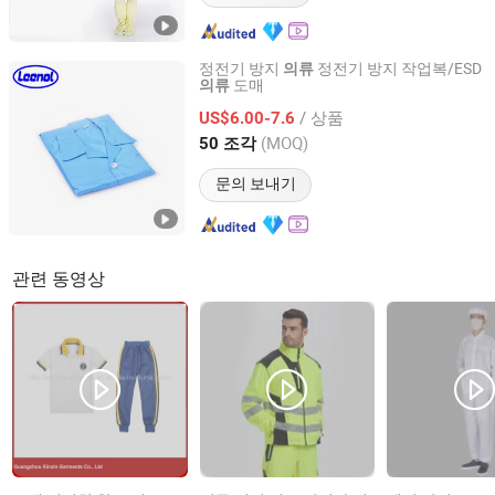
정전기 방지
정전기 방지 작업복/ESD
의류
도매
의류
Shanghai Leenol Industrial Co., Ltd.
/ 상품
US$6.00-7.6
Shanghai, China
이후 2018
(MOQ)
50 조각
문의 보내기
관련 동영상