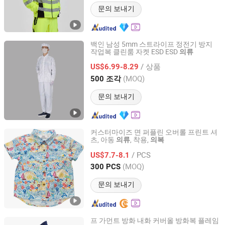
문의 보내기
백인 남성 5mm 스트라이프 정전기 방지
작업복 클린룸 자켓 ESD ESD
의류
Suzhou Linclean Technology Co., Ltd.
/ 상품
US$6.99-8.29
Jiangsu, China
이후 2023
(MOQ)
500 조각
문의 보내기
커스터마이즈 면 퍼플린 오버롤 프린트 셔
츠, 아동
, 착용,
의류
의복
NINGBO RELAN IMP. & EXP. CO., LTD.
/ PCS
US$7.7-8.1
Zhejiang, China
이후 2020
(MOQ)
300 PCS
문의 보내기
프 가먼트 방화 내화 커버올 방화복 플레임