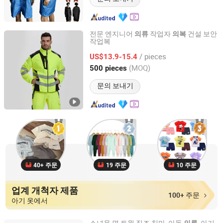
전문 엔지니어
작업자
건설 보안
의류
의복
작업복
Xinxiang Xinke Protective Technology Co.,Ltd.
/ pieces
US$13.9-15.4
Henan, China
이후 2024
(MOQ)
500 pieces
문의 보내기
40+ 주문
19 주문
10 주문
업계 개척자 제품
100+ 주문
아기 옷에서