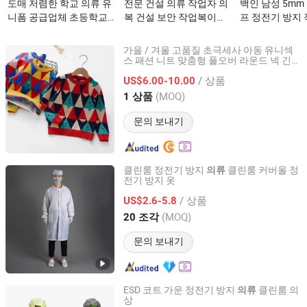
도매 저렴한 학교 의류 유
전문 건설 의류 작업자 의
백인 남성 5m
니폼 공급업체 초등학교
복 건설 보안 작업복이
프 정전기 방지
유니폼 의류 공장 (U24)이
(가) 무엇인가요?
린룸 자켓 ESD 
(가) 무엇인가요?
이(가) 무엇인가
가을 / 겨울 고품질 초극세사 아동 유니섹
스 패션 니트 맞춤형 풀오버 라운드 넥 긴
Mingteng Clothing Factory Ltd.
소매 스웨터
도매 가격
의류
/ 상품
US$6.00-10.00
Guangdong, China
이후 2022
(MOQ)
1 상품
문의 보내기
클린룸 정전기 방지
클린룸 커버올 정
의류
전기 방지 옷
Suzhou Jiekon Puri-Tech Co., Ltd.
/ 상품
US$2.6-5.8
Jiangsu, China
이후 2026
(MOQ)
20 조각
문의 보내기
ESD 코트 가운 정전기 방지
클린룸 의
의류
상
SuZhou ShuoGuo Purification &Technology Co.,Ltd