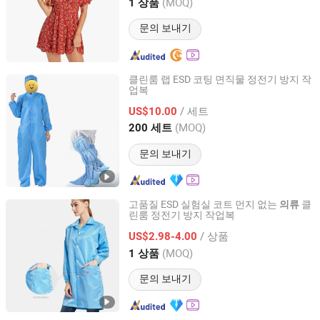
Guangdong, China
이후 2022
(MOQ)
1 상품
문의 보내기
클린룸 랩 ESD 코팅 면직물 정전기 방지 작
업복
SuZhou ShuoGuo Purification &Technology Co.,Ltd
/ 세트
US$10.00
Jiangsu, China
이후 2019
(MOQ)
200 세트
문의 보내기
고품질 ESD 실험실 코트 먼지 없는
클
의류
린룸 정전기 방지 작업복
Shanghai Leenol Industrial Co., Ltd.
/ 상품
US$2.98-4.00
Shanghai, China
이후 2018
(MOQ)
1 상품
문의 보내기