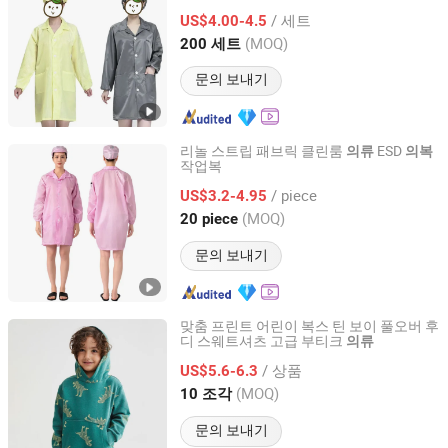
/ 세트
US$4.00-4.5
Jiangsu, China
이후 2019
(MOQ)
200 세트
문의 보내기
리놀 스트립 패브릭 클린룸
ESD
의류
의복
작업복
Shanghai Leenol Industrial Co., Ltd.
/ piece
US$3.2-4.95
Shanghai, China
이후 2018
(MOQ)
20 piece
문의 보내기
맞춤 프린트 어린이 복스 틴 보이 풀오버 후
디 스웨트셔츠 고급 부티크
의류
Quanzhou Jiafu Textile Co., Ltd
/ 상품
US$5.6-6.3
Fujian, China
이후 2023
(MOQ)
10 조각
문의 보내기