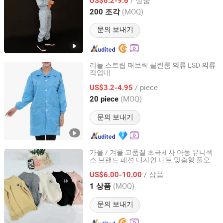
US$8.2-9.6
(MOQ)
200 조각
Jiangsu, China
이후 2024
문의 보내기
리놀 스트립 패브릭 클린룸
ESD
의류
의류
작업대
Shanghai Leenol Industrial Co., Ltd.
/ piece
US$3.2-4.95
Shanghai, China
이후 2018
(MOQ)
20 piece
문의 보내기
가을 / 겨울 고품질 초극세사 아동 유니섹
스 브랜드 패션 디자인 니트 맞춤형 풀오버
Mingteng Clothing Factory Ltd.
터틀넥 긴팔 스웨터
도매 가격
의류
/ 상품
US$6.00-10.00
Guangdong, China
이후 2022
(MOQ)
1 상품
문의 보내기