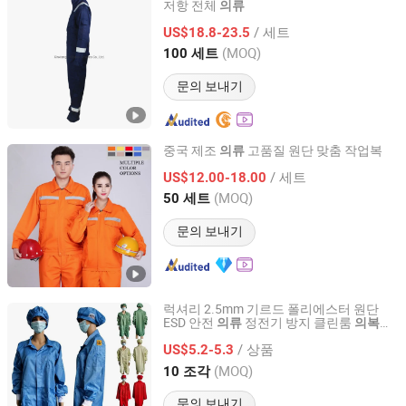
저항 전체
의류
Xinxiang Brilliance Textiles Co., Ltd.
/ 세트
US$18.8-23.5
Henan, China
이후 2021
(MOQ)
100 세트
문의 보내기
중국 제조
고품질 원단 맞춤 작업복
의류
SHANDONG AOSHI GARMENTS CO., LTD.
/ 세트
US$12.00-18.00
(MOQ)
50 세트
Shandong, China
이후 2021
문의 보내기
럭셔리 2.5mm 기르드 폴리에스터 원단
ESD 안전
정전기 방지 클린룸
의류
의복
Suzhou Quanjuda Purification Technology Co., Ltd
ESD 스모크
/ 상품
US$5.2-5.3
Jiangsu, China
이후 2016
(MOQ)
10 조각
문의 보내기