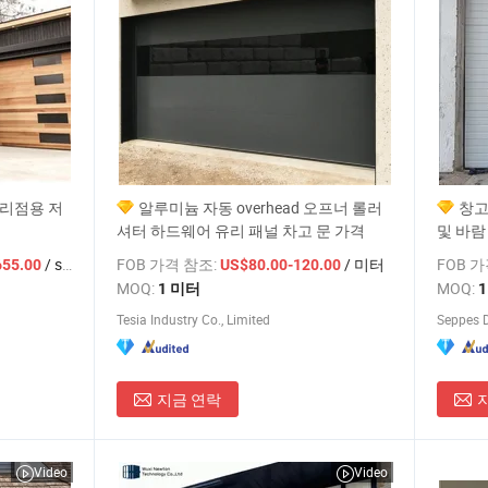
대리점용 저
알루미늄 자동 overhead 오프너 롤러
창고
셔터 하드웨어 유리 패널 차고 문 가격
및 바람
/ sets
FOB 가격 참조:
/ 미터
FOB 
655.00
US$80.00-120.00
MOQ:
MOQ:
1 미터
Tesia Industry Co., Limited
Seppes D
지금 연락
Video
Video