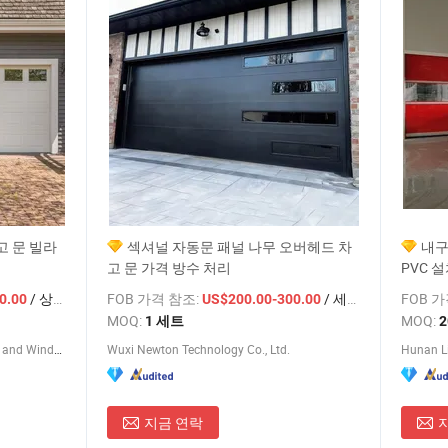
고 문 빌라
섹셔널 자동문 패널 나무 오버헤드 차
내구
고 문 가격 방수 처리
PVC 
/ 상품
FOB 가격 참조:
/ 세트
FOB 
0.00
US$200.00-300.00
MOQ:
MOQ:
1 세트
Foshan Yueketong Intelligent Door and Window Co., Ltd.
Wuxi Newton Technology Co., Ltd.
지금 연락