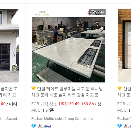
Video
아름다운 고
단열 게이트 알루미늄 차고 문 섹셔널
산업
유리 차고
차고 문과 쉬운 설치 키트 강철 차고 문
차고 문
/ 미터
FOB 가격 참조:
/ 상품
FOB 
.00
US$129.69-163.86
MOQ:
MOQ:
1 상품
Qingdao Voltor Door Technology Manufacturing Co., Ltd.
Foshan Multishades Group Co., Limited