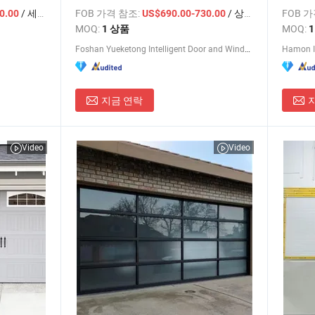
계
/ 세트
FOB 가격 참조:
/ 상품
FOB 
0.00
US$690.00-730.00
MOQ:
MOQ:
1 상품
Foshan Yueketong Intelligent Door and Window Co., Ltd.
Hamon In
지금 연락
Video
Video