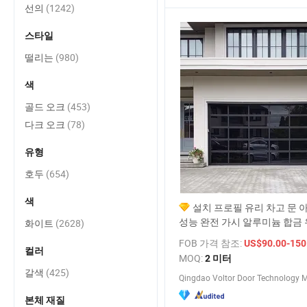
선의
(1242)
스타일
떨리는
(980)
색
골드 오크
(453)
다크 오크
(78)
유형
호두
(654)
색
설치 프로필 유리 차고 문 
성능 완전 가시 알루미늄 합금 
화이트
(2628)
문 빌라용
FOB 가격 참조:
US$90.00-150
컬러
MOQ:
2 미터
갈색
(425)
본체 재질