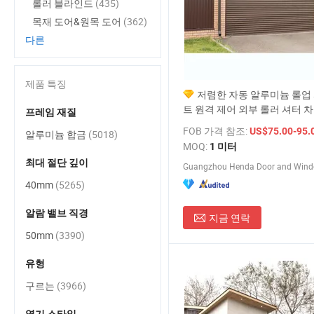
롤러 블라인드
(435)
목재 도어&원목 도어
(362)
다른
제품 특징
저렴한 자동 알루미늄 롤업
트 원격 제어 외부 롤러 셔터 차
프레임 재질
소형 설치
FOB 가격 참조:
US$75.00-95.
알루미늄 합금
(5018)
MOQ:
1 미터
최대 절단 깊이
Guangzhou Henda Door and Windo
40mm
(5265)
알람 밸브 직경
지금 연락
50mm
(3390)
유형
구르는
(3966)