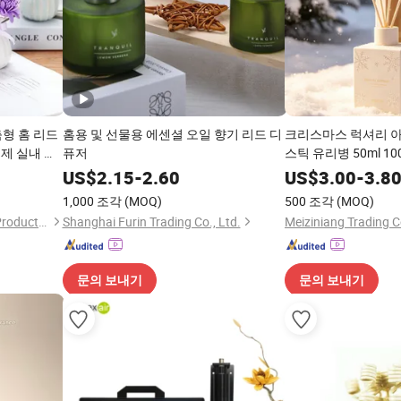
춤형 홈 리드
홈용 및 선물용 에센셜 오일 향기 리드 디
크리스마스 럭셔리 
제 실내 향
퓨저
스틱 유리병 50ml 10
클리어 유리 아로마 오
US$
2.15
-
2.60
US$
3.00
-
3.8
디퓨저
1,000 조각
(MOQ)
500 조각
(MOQ)
Xiamen Athome Household Products Co., Ltd.
Shanghai Furin Trading Co., Ltd.
문의 보내기
문의 보내기