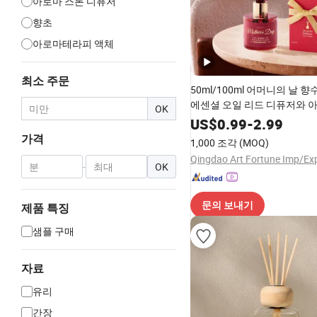
아로마 스톤 디퓨저
향초
아로마테라피 액체
최소 주문
50ml/100ml 어머니의 날 
에센셜 오일 리드 디퓨저와 
OK
US$
0.99
-
2.99
가격
1,000 조각
(MOQ)
-
OK
문의 보내기
제품 특징
샘플 구매
자료
유리
간장