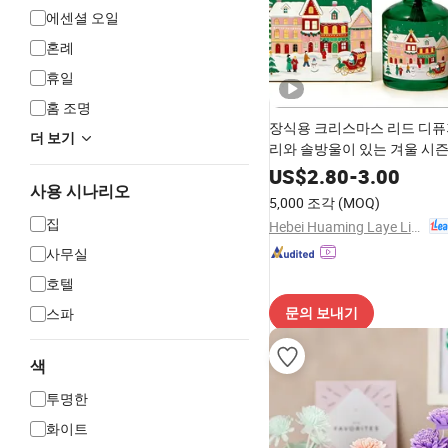
에센셜 오일
혼례
휴일
홈 조명
장식용 크리스마스 리드 디퓨저
더 보기
리와 솔방울이 있는 겨울 시즌
런스 오일, 천연 라탄 스틱, 공
US$
2.80
-
3.00
기 디퓨저
사용 시나리오
5,000 조각
(MOQ)
집
Hebei Huaming Laye Limited Company
사무실
호텔
스파
문의 보내기
색
투명한
화이트