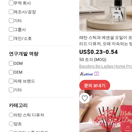
무역 회사
제조사/공장
기타
그룹사
래탄 스틱과 에센셜 오일이 
개인/소호
리드 디퓨저, 오래 지속되는 방
장식 공급업체
US$
0.23
-
0.54
연구개발 역량
50 조각
(MOQ)
ODM
OEM
자체 브랜드
문의 보내기
기타
카테고리
라탄 스틱 디퓨저
양초