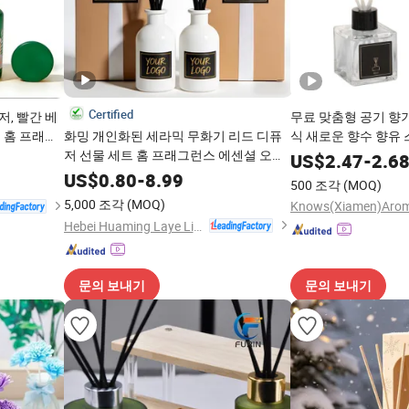
Certified
, 빨간 베
무료 맞춤형 공기 향기
 홈 프래그
화밍 개인화된 세라믹 무화기 리드 디퓨
식 새로운 향수 향유 
기 정화 향
저 선물 세트 홈 프래그런스 에센셜 오일
디퓨저
US$
2.47
-
2.6
키트 이상적인 집들이 또는 휴일 선물 에
US$
0.80
-
8.99
500 조각
(MOQ)
센셜 오일 디퓨저
5,000 조각
(MOQ)
Hebei Huaming Laye Limited Company
문의 보내기
문의 보내기