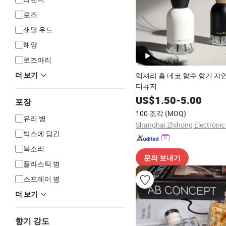
로즈
샌달 우드
해양
로즈마리
럭셔리 홈 데코 향수 향기 자
더 보기
디퓨저
US$
1.50
-
5.00
포장
100 조각
(MOQ)
유리 병
Shanghai Zhihong Electronic 
박스에 담긴
북소리
문의 보내기
플라스틱 병
스프레이 병
더 보기
향기 강도