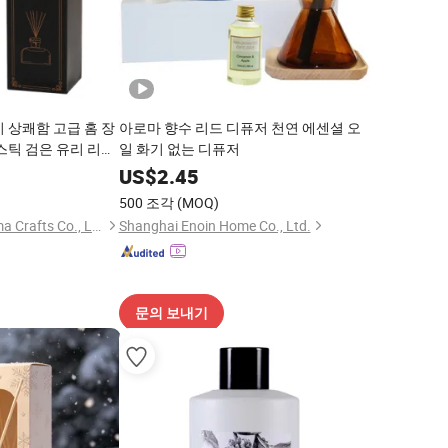
 상쾌함 고급 홈 장
아로마 향수 리드 디퓨저 천연 에센셜 오
스틱 검은 유리 리드
일 화기 없는 디퓨저
8
US$
2.45
500 조각
(MOQ)
Knows(Xiamen)Aroma Crafts Co., Ltd.
Shanghai Enoin Home Co., Ltd.
문의 보내기