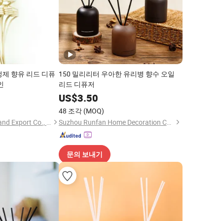
정제 향유 리드 디퓨
150 밀리리터 우아한 유리병 향수 오일
인
리드 디퓨저
5
US$
3.50
48 조각
(MOQ)
Jinhua Allies Import and Export Co., Ltd.
Suzhou Runfan Home Decoration Co., Ltd.
문의 보내기