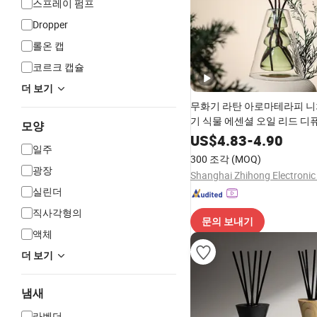
스프레이 펌프
Dropper
롤온 캡
코르크 캡슐
더 보기
무화기 라탄 아로마테라피 니
기 식물 에센셜 오일 리드 디
모양
US$
4.83
-
4.90
일주
300 조각
(MOQ)
광장
Shanghai Zhihong Electronic 
실린더
직사각형의
문의 보내기
액체
더 보기
냄새
라벤더