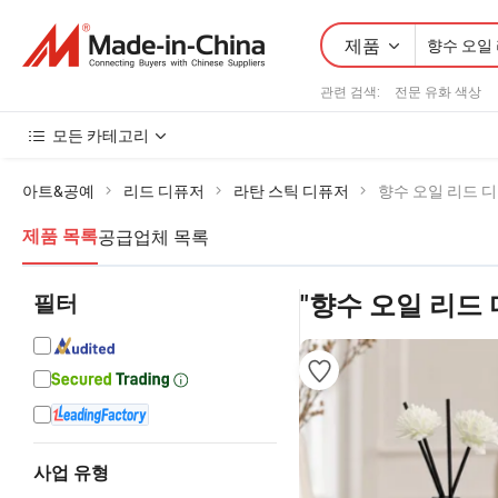
제품
관련 검색:
전문 유화 색상
모든 카테고리
아트&공예
리드 디퓨저
라탄 스틱 디퓨저
향수 오일 리드 
공급업체 목록
제품 목록
필터
"향수 오일 리드
사업 유형