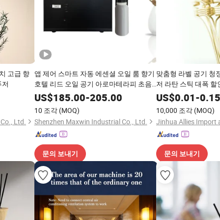
치 고급 향
앱 제어 스마트 자동 에센셜 오일 룸 향기
맞춤형 라벨 공기 청
퓨저
호텔 리드 오일 공기 아로마테라피 초음
저 라탄 스틱 대폭 할
파 향기 디퓨저
US$
185.00
-
205.00
US$
0.01
-
0.1
10 조각
(MOQ)
10,000 조각
(MOQ)
Co., Ltd.
Shenzhen Maxwin Industrial Co., Ltd.
문의 보내기
문의 보내기