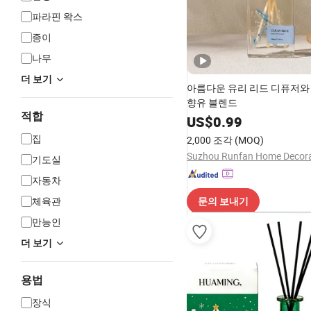
파라핀 왁스
종이
나무
더 보기
아름다운 유리 리드 디퓨저와
향유 블렌드
적합
US$
0.99
집
2,000 조각
(MOQ)
기도실
자동차
체육관
문의 보내기
만능인
더 보기
용법
장식