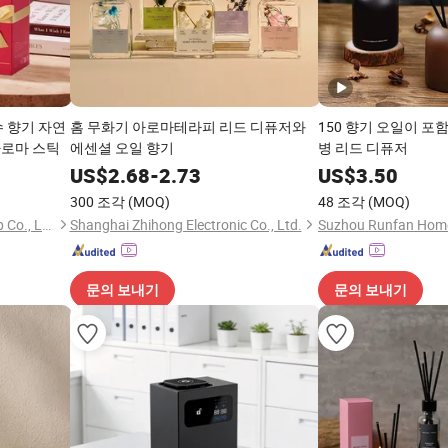
향수 향기 자연
홈 무화기 아로마테라피 리드 디퓨저와
150 향기 오일이 포함
아로마 스틱
에센셜 오일 향기
병 리드 디퓨저
US$
2.68
-
2.73
US$
3.50
300 조각
(MOQ)
48 조각
(MOQ)
Qingdao Art Fortune Imp/Exp Co., Ltd.
Shanghai Zhihong Electronic Co., Ltd.
문의 보내기
문의 보내기