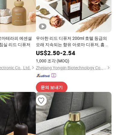
로마테라피 에센셜
우아한 리드 디퓨저 200ml 호텔 등급의
 침실 리드 디퓨저
오래 지속되는 향유 아로마 디퓨저, 홈 호
텔 스파 장식, 고급스러운 홈 프래그런스
8
US$
2.50
-
2.54
아로마테라피 선물 세트
1,000 조각
(MOQ)
ctronic Co., Ltd.
Zhejiang Yongjin Biotechnology Co., Ltd.
문의 보내기