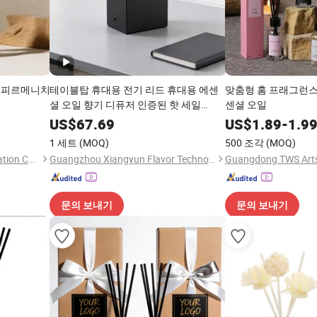
 피르메니치
테이블탑 휴대용 전기 리드 휴대용 에센
맞춤형 홈 프래그런스
셜 오일 향기 디퓨저 인증된 핫 세일
센셜 오일
A3000
US$
67.69
US$
1.89
-
1.9
1 세트
(MOQ)
500 조각
(MOQ)
Suzhou Runfan Home Decoration Co., Ltd.
Guangzhou Xiangyun Flavor Technology Co., Ltd.
문의 보내기
문의 보내기