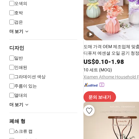
오색의
호박
검은
더 보기
도매 가격 OEM 제조업체 맞
디자인
디퓨저 에센셜 오일 공기 청정
일반
수 향기 디퓨저
US$
0.10
-
1.98
인쇄된
10 세트
(MOQ)
그라데이션 색상
주름이 있는
열대의
문의 보내기
더 보기
폐쇄 형
스크류 캡