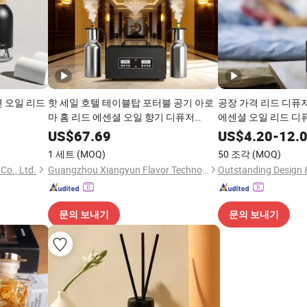
연 오일 리드
핫 세일 호텔 테이블탑 포터블 공기 아로
공장 가격 리드 디퓨
마 홈 리드 에센셜 오일 향기 디퓨저
에센셜 오일 리드 디퓨
M6000
퓨저
US$
67.69
US$
4.20
-
12.
1 세트
(MOQ)
50 조각
(MOQ)
Co., Ltd.
Guangzhou Xiangyun Flavor Technology Co., Ltd.
문의 보내기
문의 보내기