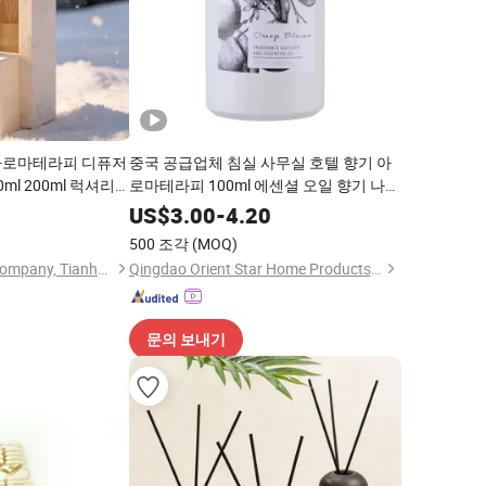
아로마테라피 디퓨저
중국 공급업체 침실 사무실 호텔 향기 아
0ml 200ml 럭셔리
로마테라피 100ml 에센셜 오일 향기 나는
일 룸 빈 향기 리드
리드 디퓨저
0
US$
3.00
-
4.20
500 조각
(MOQ)
Meiziniang Trading Company, Tianhe District, Guangzhou City
Qingdao Orient Star Home Products Co., Ltd
문의 보내기