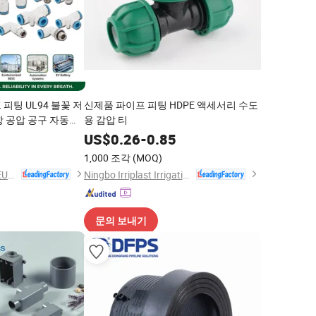
피팅 UL94 불꽃 저
신제품 파이프 피팅 HDPE 액세서리 수도
항 공압 공구 자동차
용 감압 티
0
US$
0.26
-
0.85
1,000 조각
(MOQ)
NINGBO INTELL PNEUMATIC TECHNOLOGY CO., LTD.
Ningbo Irriplast Irrigation Systems CO., LTD.
문의 보내기