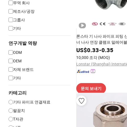
무역 회사
제조사/공장
그룹사
기타
론스타 기 나사 파이프 피팅 
너 나사 연장 클램프 말레어블
연구개발 역량
이프 피팅
US$
0.33
-
0.35
ODM
10,000 조각
(MOQ)
OEM
자체 브랜드
기타
문의 보내기
카테고리
기타 파이프 연결재료
팔꿈치
T자관