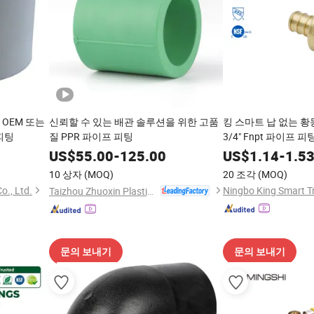
 OEM 또는
신뢰할 수 있는 배관 솔루션을 위한 고품
킹 스마트 납 없는 황동 
 피팅
질 PPR 파이프 피팅
3/4" Fnpt 파이프 피
및 상업용 (미국 캐나
US$
55.00
-
125.00
US$
1.14
-
1.5
10 상자
(MOQ)
20 조각
(MOQ)
o., Ltd.
Ningbo King Smart Tr
Taizhou Zhuoxin Plastics Co., Ltd.
문의 보내기
문의 보내기