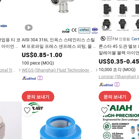
Cert
FM 인증됨
산업용 티 코
AISI 304 316L 인옥스 스테인리스 스틸
 아이언 파
M 프로파일 프레스 샌프레스 피팅, 물 난
론스타 45 도관 엘보 
방 및 파이프 피팅 튜브용 동등한 교차
말레어블 블랙 아이언
US$
0.85
-
1.00
US$
0.35
-
0.4
100 piece
(MOQ)
10,000 조각
(MOQ)
Lonstar (Shanghai) International Trade Co., Ltd.
WEGS (Shanghai) Fluid Technology Co., Ltd.
문의 보내기
문의 보내기