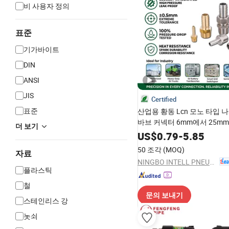
비 사용자 정의
표준
기가바이트
DIN
ANSI
JIS
Certified
표준
산업용 황동 Lcn 모노 타입 
바브 커넥터 6mm에서 25m
더 보기
트 파이프 공기 라인 파고다 
US$
0.79
-
5.85
피팅 도매 산업 배관용
50 조각
(MOQ)
자료
NINGBO INTELL PNEUMATIC TECHNOLOGY CO., LTD.
플라스틱
철
문의 보내기
스테인리스 강
놋쇠