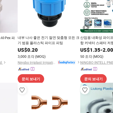
내부 나사 좋은 전기 절연 맞춤형 모든 크
산업용 내화성 파이프 
l-Pex 파
기 범용 플라스틱 파이프 피팅
항 커넥터 스패터 저
용접 중량 조립 라인
US$
0.20
US$
1.35
-
2.0
3,000 조각
(MOQ)
50 조각
(MOQ)
Ningbo Irriplast Irrigation Systems CO., LTD.
d.
문의 보내기
문의 보내기