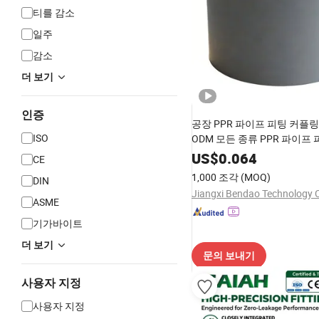
티를 감소
일주
감소
더 보기
인증
공장 PPR 파이프 피팅 커플링
ISO
ODM 모든 종류 PPR 파이프
US$
0.064
CE
1,000 조각
(MOQ)
DIN
Jiangxi Bendao Technology C
ASME
기가바이트
더 보기
문의 보내기
사용자 지정
사용자 지정