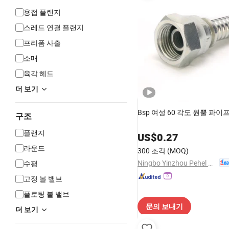
용접 플랜지
스레드 연결 플랜지
프리폼 사출
소매
육각 헤드
더 보기
Bsp 여성 60 각도 원뿔 파이
구조
플랜지
US$
0.27
라운드
300 조각
(MOQ)
Ningbo Yinzhou Pehel Machinery Co., Ltd.
수평
고정 볼 밸브
플로팅 볼 밸브
문의 보내기
더 보기