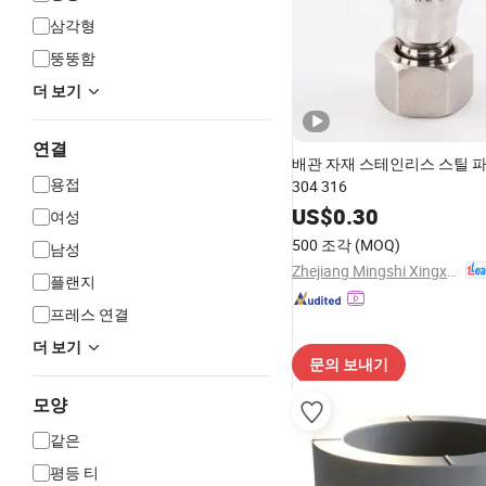
삼각형
뚱뚱함
더 보기
연결
배관 자재 스테인리스 스틸 
용접
304 316
US$
0.30
여성
500 조각
(MOQ)
남성
Zhejiang Mingshi Xingxin HVAC Technology Co., Ltd.
플랜지
프레스 연결
더 보기
문의 보내기
모양
같은
평등 티