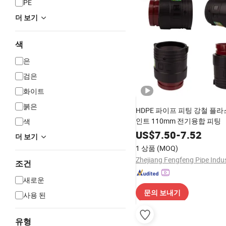
PE
더 보기
색
은
검은
화이트
붉은
HDPE 파이프 피팅 강철 플라
인트 110mm 전기융합 피팅
색
US$
7.50
-
7.52
더 보기
1 상품
(MOQ)
조건
새로운
문의 보내기
사용 된
유형