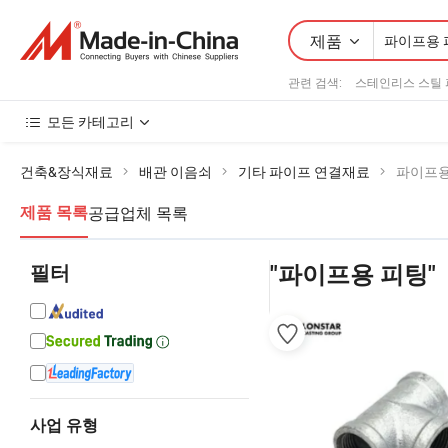
제품
관련 검색:
스테인리스 스틸 
모든 카테고리
건축&장식재료
배관 이음쇠
기타 파이프 연결재료
파이프용
공급업체 목록
제품 목록
필터
"파이프용 피팅"
사업 유형