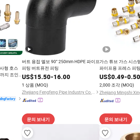
버트 용접 엘보 90° 250mm HDPE 파이프
가스 튜브 가스 시스
나사형 호스
피팅 버트퓨전 피팅
파이프용 프레스 피
m까지 조인
US$
15.50
-
16.00
US$
0.49
-
0.5
스타일 공압
1 상품
(MOQ)
2,000 조각
(MOQ)
Zhejiang Fengfeng Pipe Industry Co., Ltd
문의 보내기
문의 보내기