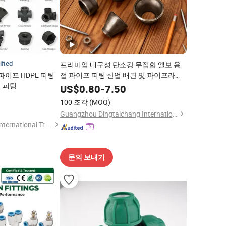
ified
프리미엄 내구성 탄소강 무접합 엘보 용
파이프 HDPE 피팅
접 파이프 피팅 산업 배관 및 파이프라인
 피팅
연결용
US$
0.80
-
7.50
5
100 조각
(MOQ)
Guangzhou Dingtaichang International Trading Co., Ltd.
Lonstar (Shanghai) International Trade Co., Ltd.
문의 보내기