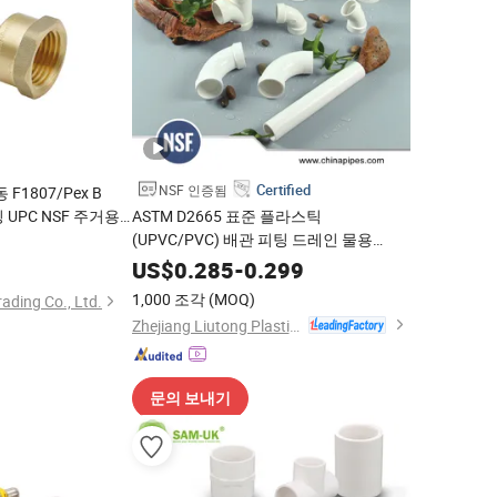
Certified
NSF 인증됨
F1807/Pex B
팅 UPC NSF 주거용
ASTM D2665 표준 플라스틱
다 무료 배송)
(UPVC/PVC) 배관 피팅 드레인 물용
3
NSF/UPC (엘보, 티, Y-EE, 소켓 등)
US$
0.285
-
0.299
1,000 조각
(MOQ)
ading Co., Ltd.
Zhejiang Liutong Plastics Co., Ltd.
문의 보내기