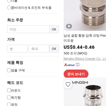
니플
콤비네이션 & 조인트 부속품
최소 주문
OK
남성 결합 황동 압축 피팅 Pex-A
가격
이프용
US$
0.44
-
0.46
-
OK
500 조각
(MOQ)
Ningbo Riteco Copper Co., Lt
제품 특징
샘플 구매
문의 보내기
헤드 코드
라운드
육각형
광장