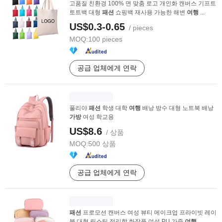
고품질 친환경 100% 면 맞춤 로고 개인화 캔버스 기프트
토트백 대형
패션
쇼핑백 재사용 가능한 해변
여행
...
US$0.3-0.65
/ pieces
MOQ:
100 pieces
공급 업체에게 연락
풀리야
패션
학생 대학
여행
배낭 방수 대형 노트북 배낭
가방
여성 학교용
US$8.6
/ 상품
MOQ:
500 상품
공급 업체에게 연락
패션
프로모션 캔버스 여성 뷰티 메이크업 프라이빗 레이
블 대형 립스틱 정리함 화장품 여성 PU 가죽
여행
...