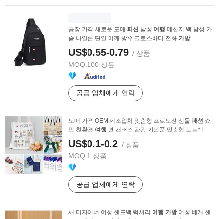
공장 가격 새로운 도매
패션
남성
여행
메신저 백 남성 가
슴 나일론 단일 어깨 방수 크로스바디 전화
가방
US$0.55-0.79
/ 상품
MOQ:
100 상품
공급 업체에게 연락
도매 가격 OEM 제조업체 맞춤형 프로모션 선물
패션
쇼
핑 친환경
여행
면 캔버스 관광 기념품 맞춤형 토트백 ...
US$0.1-0.2
/ 상품
MOQ:
1 상품
공급 업체에게 연락
새 디자이너 여성 핸드백 럭셔리
여행
가방
여성 베개 핸