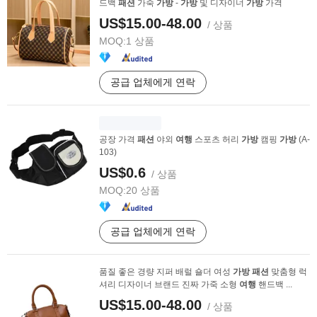
드백
패션
가죽
가방
-
가방
및 디자이너
가방
가격
US$15.00-48.00
/ 상품
MOQ:
1 상품
공급 업체에게 연락
공장 가격
패션
야외
여행
스포츠 허리
가방
캠핑
가방
(A-
103)
US$0.6
/ 상품
MOQ:
20 상품
공급 업체에게 연락
품질 좋은 경량 지퍼 배럴 숄더 여성
가방
패션
맞춤형 럭
셔리 디자이너 브랜드 진짜 가죽 소형
여행
핸드백 ...
US$15.00-48.00
/ 상품