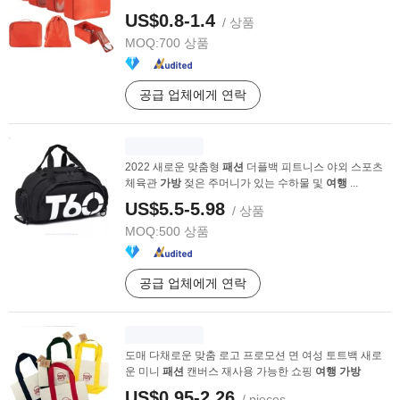
US$0.8-1.4
/ 상품
MOQ:
700 상품
공급 업체에게 연락
2022 새로운 맞춤형
패션
더플백 피트니스 야외 스포츠
체육관
가방
젖은 주머니가 있는 수하물 및
여행
...
US$5.5-5.98
/ 상품
MOQ:
500 상품
공급 업체에게 연락
도매 다채로운 맞춤 로고 프로모션 면 여성 토트백 새로
운 미니
패션
캔버스 재사용 가능한 쇼핑
여행
가방
US$0.95-2.26
/ pieces