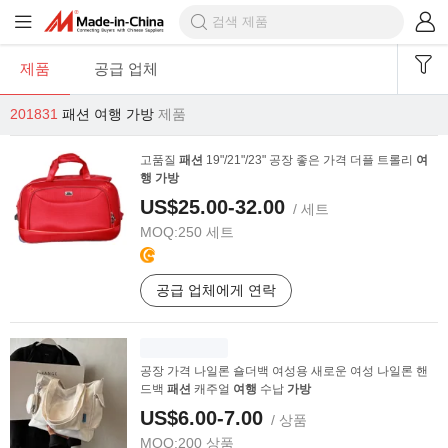
제품
공급 업체
201831
패션 여행 가방
제품
고품질
패션
19"/21"/23" 공장 좋은 가격 더플 트롤리
여
행
가방
US$25.00-32.00
/ 세트
MOQ:
250 세트
공급 업체에게 연락
공장 가격 나일론 숄더백 여성용 새로운 여성 나일론 핸
드백
패션
캐주얼
여행
수납
가방
US$6.00-7.00
/ 상품
MOQ:
200 상품