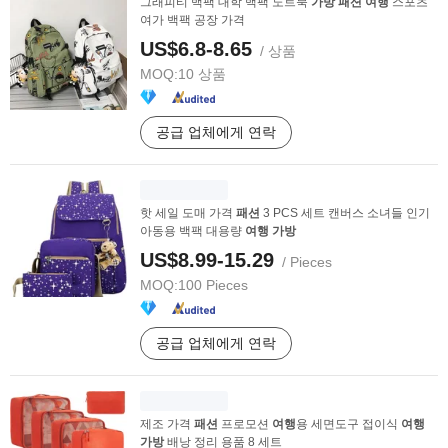
그래피티 백팩 대학 백팩 노트북
가방
패션
여행
스포츠
여가 백팩 공장 가격
US$6.8-8.65
/ 상품
MOQ:
10 상품
공급 업체에게 연락
핫 세일 도매 가격
패션
3 PCS 세트 캔버스 소녀들 인기
아동용 백팩 대용량
여행
가방
US$8.99-15.29
/ Pieces
MOQ:
100 Pieces
공급 업체에게 연락
제조 가격
패션
프로모션
여행
용 세면도구 접이식
여행
가방
배낭 정리 용품 8 세트