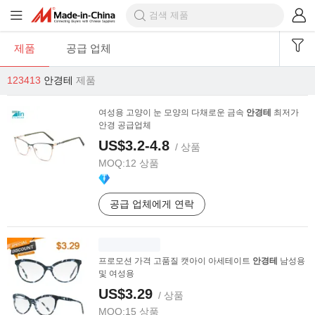
제품
공급 업체
123413
안경테
제품
여성용 고양이 눈 모양의 다채로운 금속
안경테
최저가
안경 공급업체
US$3.2-4.8
/ 상품
MOQ:
12 상품
공급 업체에게 연락
프로모션 가격 고품질 캣아이 아세테이트
안경테
남성용
및 여성용
US$3.29
/ 상품
MOQ:
15 상품