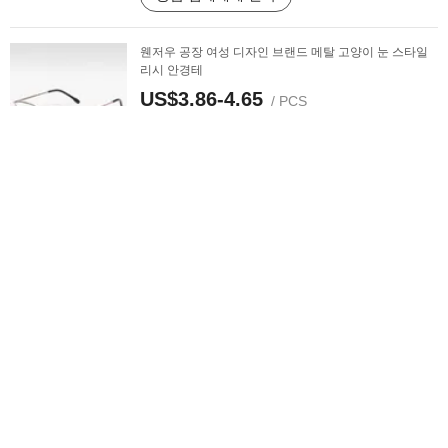
웬저우 공장 여성 디자인 브랜드 메탈 고양이 눈 스타일
리시 안경테
US$3.86-4.65
/ PCS
MOQ:
6 PCS
공급 업체에게 연락
패션 고양이 눈 모양 안경 아세테이트 안경 Optical 프레
임 제조업체
US$6.00-6.5
/ 상품
MOQ:
15 상품
공급 업체에게 연락
트렌디한 근시 안경, 맞춤형 자연 갈색 고양이 눈 프레임
특징