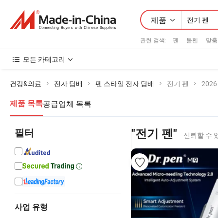
제품
관련 검색:
펜
볼펜
맞춤
모든 카테고리
건강&의료
전자 담배
펜 스타일 전자 담배
전기 펜
202
공급업체 목록
제품 목록
필터
"전기 펜"
신뢰할 수 
사업 유형