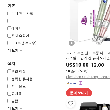
이론
기계 전기 타입
IPL
레이저
전자 측정기
RF (무선 주파수)
더 보기
파키스 무선 전기 무통 나노
리스탈 도입기 펜 뷰티 & 개인
회복 도구
설치
US$
10.00
-
12.00
10 조각
(MOQ)
연결 직접
정확한 휴대용
벽 마운트
문의 보내기
휴대용
결합
더 보기