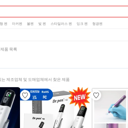
형 펜
마커펜
볼펜
빛 펜
스타일러스 펜
잉크 펜
형광펜
6 제품 목록
있는 제조업체 및 도매업체에서 찾은 제품