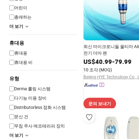
어린이
총애하는
더 보기
휴대용
최신 마이크로니들 울티마 A6
휴대용
전기 더마 펜
US$
40.99
-
79.99
휴대용 비
10 조각
(MOQ)
Beijing HYE Technology Co., 
유형
Derma 롤링 시스템
다기능 미용 장비
문의 보내기
Distributorless 점화 시스템
문신 건
무침 주사 메조테라피 장치
더 보기