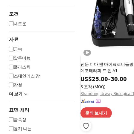
조건
새로운
자료
금속
알루미늄
전문 더마 펜 마이크로니들링
플라스틱
메조테라피 드 펜 A1
스테인리스 강
US$
25.00
-
30.00
강철
5 조각
(MOQ)
더 보기
표면 처리
문의 보내기
금속성
윤기 나는