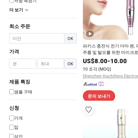
저항 측정기
더 보기
최소 주문
OK
파키스 충전식 전기 더마 펜, 
가격
주름 및 탈모를 위한 마이크
US$
8.00
-
10.00
-
OK
10 조각
(MOQ)
제품 특징
샘플 구매
문의 보내기
신청
가게
집
성인