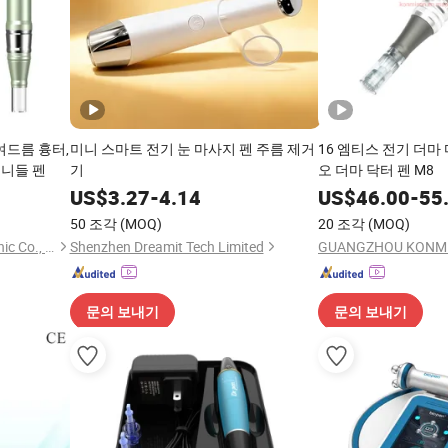
여드름 흉터,
미니 스마트 전기 눈 마사지 펜 주름 제거
16 엠티스 전기 더
로니들 펜
기
오 더마 닥터 펜 M8
US$
3.27
-
4.14
US$
46.00
-
55
50 조각
(MOQ)
20 조각
(MOQ)
Shenzhen Xiazhifeng Electronic Co., Ltd.
Shenzhen Dreamit Tech Limited
문의 보내기
문의 보내기