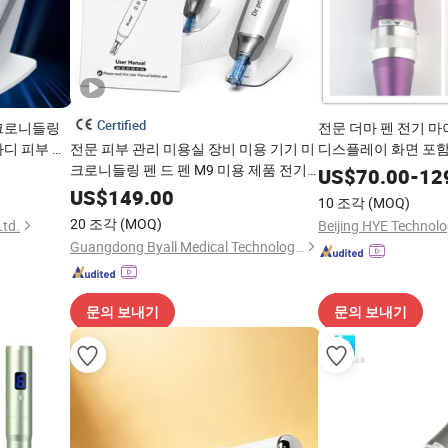
Certified
이크로니들링
전문 더마 펜 전기 
바디 피부 치
전문 피부 관리 미용실 장비 미용 기기 미
디스플레이 화면 포함
크로니들링 펜 드 펜 M9 미용 제품 전기
US$
70.00
-
12
미크로니들 더마 펜
US$
149.00
10 조각
(MOQ)
20 조각
(MOQ)
Ltd.
Beijing HYE Technolo
Guangdong Byall Medical Technology Co., Ltd.
문의 보내기
문의 보내기