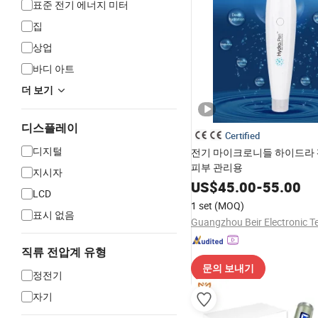
표준 전기 에너지 미터
집
상업
바디 아트
더 보기
디스플레이
Certified
디지털
전기 마이크로니들 하이드라 펜
피부 관리용
지시자
US$
45.00
-
55.00
LCD
1 set
(MOQ)
표시 없음
직류 전압계 유형
문의 보내기
정전기
자기