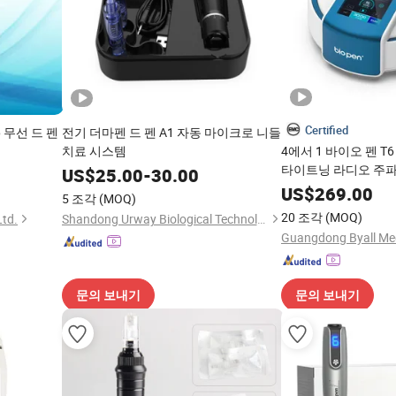
Certified
 무선 드 펜
전기 더마펜 드 펜 A1 자동 마이크로 니들
치료 시스템
4에서 1 바이오 펜 T
타이트닝 라디오 주파수 
US$
25.00
-
30.00
치료 기계 피부 마사
US$
269.00
5 조각
(MOQ)
20 조각
(MOQ)
Ltd.
Shandong Urway Biological Technology Co., Ltd.
문의 보내기
문의 보내기