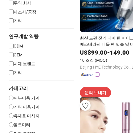
무역 회사
제조사/공장
기타
연구개발 역량
최신 드펜 전기 더마 펜 마
메조테라피 니들 펜 입술 및 
ODM
료를 위한 스마트 조절 가능
US$
99.00
-
149.00
OEM
10 조각
(MOQ)
자체 브랜드
Beijing HYE Technology Co., 
기타
카테고리
문의 보내기
피부미용 기계
기타 미용기계
휴대용 마사지
볼트미터