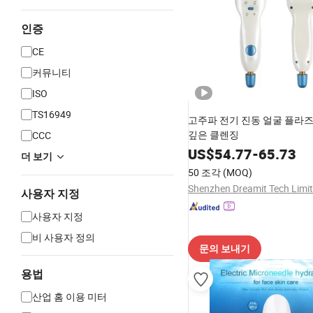
인증
CE
커뮤니티
ISO
TS16949
고주파 전기 진동 얼굴 플라
깊은 클렌징
CCC
US$
54.77
-
65.73
더 보기
50 조각
(MOQ)
Shenzhen Dreamit Tech Limi
사용자 지정
사용자 지정
비 사용자 정의
문의 보내기
용법
산업 홈 이용 미터