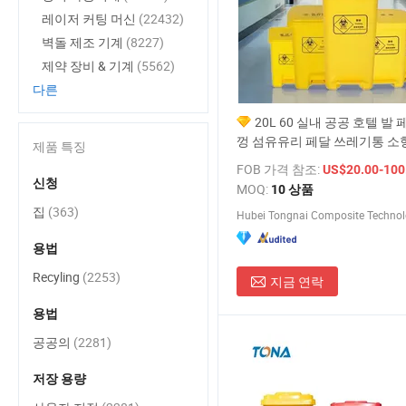
레이저 커팅 머신
(22432)
벽돌 제조 기계
(8227)
제약 장비 & 기계
(5562)
다른
20L 60 실내 공공 호텔 발
껑 섬유유리 페달 쓰레기통 소
제품 특징
먼지통 최저가
FOB 가격 참조:
US$20.00-100
신청
MOQ:
10 상품
집
(363)
Hubei Tongnai Composite Technolo
용법
Recyling
(2253)
지금 연락
용법
공공의
(2281)
저장 용량