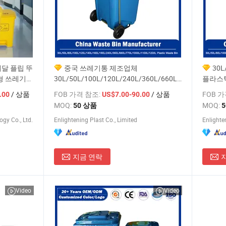
 페달 플립 뚜
중국 쓰레기통 제조업체
30L
형 쓰레기통
30L/50L/100L/120L/240L/360L/660L/1100L
플라스
쓰레기통 먼지통/바퀴 달린 통/야외 의료
쓰레기 
/ 상품
FOB 가격 참조:
/ 상품
FOB 
.00
US$7.00-90.00
대형 쓰레기통 공장 가격
MOQ:
MOQ:
50 상품
gy Co., Ltd.
Enlightening Plast Co., Limited
Enlighte
지금 연락
Video
Video