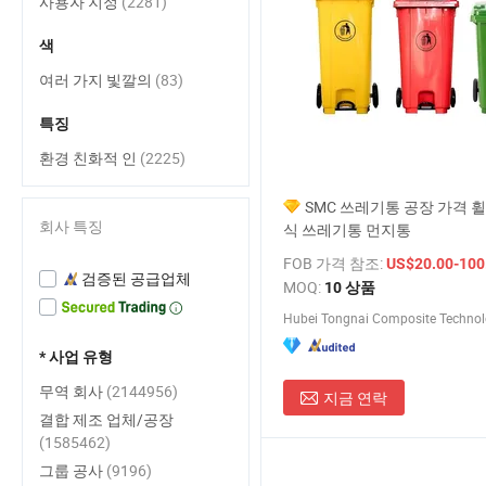
사용자 지정
(2281)
색
여러 가지 빛깔의
(83)
특징
환경 친화적 인
(2225)
SMC 쓰레기통 공장 가격 휠
회사 특징
식 쓰레기통 먼지통
FOB 가격 참조:
US$20.00-100
검증된 공급업체
MOQ:
10 상품
Hubei Tongnai Composite Technolo
* 사업 유형
무역 회사
(2144956)
지금 연락
결합 제조 업체/공장
(1585462)
그룹 공사
(9196)