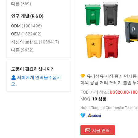
다른
(569)
연구 개발 (R & D)
ODM
(1901496)
OEM
(1822402)
자신의 브랜드
(1038417)
다른
(9632)
도움이 필요하십니까?
유리섬유 저장 용기 먼지통
저희에게 연락을주십시
야외 공공 거리 쓰레기 불법 투
오。
쓰레기통
FOB 가격 참조:
US$20.00-100
MOQ:
10 상품
Hubei Tongnai Composite Technolo
지금 연락