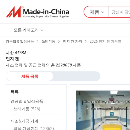
제품
모든 카테고리
경공업 & 일상용품
쓰레기통
먼지 캔 가격
2026 먼지 캔 가격표
대한
65658
먼지 캔
제조 업체 및 공급 업체의 총
2298058
제품
제품 목록
목록
경공업 & 일상용품
쓰레기통
(526)
제조&가공 기계
양식 가공기계
(12362)