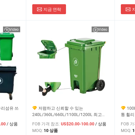
지금 연락
Video
Video
유리섬유 쓰
저렴하고 신뢰할 수 있는
100
240L/360L/660L/1100L/1200L 최고의
통 휠리
야외 유리섬유 휠리 쓰레기통은 쓰레기,
/ 상품
FOB 가격 참조:
/ 상품
FOB 
.00
US$20.00-100.00
먼지, 쓰레기통입니다
MOQ:
MOQ:
10 상품