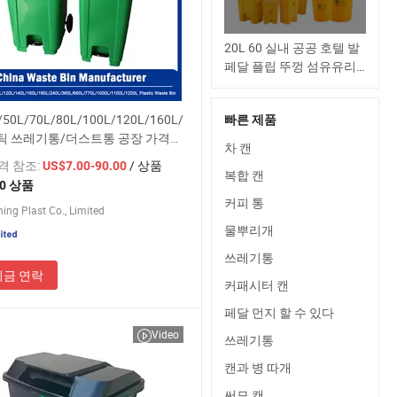
20L 60 실내 공공 호텔 발
페달 플립 뚜껑 섬유유리
페달 쓰레기통 소형 쓰레
기통 먼지통 최저가
/50L/70L/80L/100L/120L/160L/180L/240L/360L/400L/660L/1100L
빠른 제품
틱 쓰레기통/더스트통 공장 가격
차 캔
관리 의료 산업 병원
가격 참조:
/ 상품
US$7.00-90.00
복합 캔
50 상품
커피 통
ning Plast Co., Limited
물뿌리개
쓰레기통
지금 연락
커패시터 캔
페달 먼지 할 수 있다
Video
쓰레기통
캔과 병 따개
써모 캔