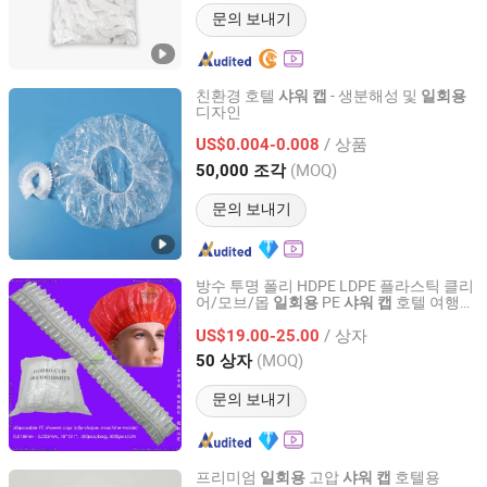
문의 보내기
친환경 호텔
- 생분해성 및
샤워
캡
일회용
디자인
Yangzhou New Lotus Plastic & Daily Chemicals Co., Ltd.
/ 상품
US$0.004-0.008
Jiangsu, China
이후 2025
(MOQ)
50,000 조각
문의 보내기
방수 투명 폴리 HDPE LDPE 플라스틱 클리
어/모브/몹
PE
호텔 여행
일회용
샤워
캡
Wuhan Woohoo Co., Ltd.
목욕 목욕용 주름이 있는 주름 스트립 클립
/ 상자
스트라이프 모양
US$19.00-25.00
Hubei, China
이후 2014
(MOQ)
50 상자
문의 보내기
프리미엄
고압
호텔용
일회용
샤워
캡