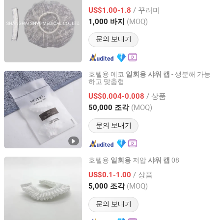
PP
목욕 호텔
스트립
원형
캡
샤워
캡
캡
캡
/ 꾸러미
헤어
US$1.00-1.8
캡
Shanghai, China
이후 2020
(MOQ)
1,000 바지
문의 보내기
호텔용 에코
- 생분해 가능
일회용
샤워
캡
하고 맞춤형
Yangzhou New Lotus Plastic & Daily Chemicals Co., Ltd.
/ 상품
US$0.004-0.008
Jiangsu, China
이후 2025
(MOQ)
50,000 조각
문의 보내기
호텔용
저압
08
일회용
샤워
캡
Yangzhou Aplus Amenities International Co., Ltd.
/ 상품
US$0.1-1.00
(MOQ)
5,000 조각
Jiangsu, China
이후 2019
문의 보내기