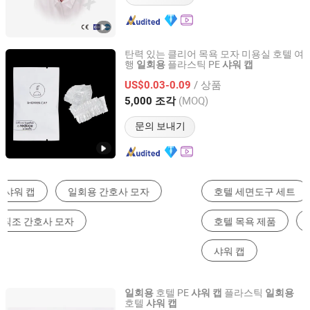
탄력 있는 클리어 목욕 모자 미용실 호텔 여
행
플라스틱 PE
일회용
샤워
캡
Jiangsu Leju Cosmetics Co., Ltd.
/ 상품
US$0.03-0.09
Jiangsu, China
이후 2025
(MOQ)
5,000 조각
문의 보내기
호텔 세면도구 세트
일회용 의료 소모품
호텔 목욕 제품
일회용 캡
기타 호텔 용품
샤워 캡
호텔 PE
플라스틱
일회용
샤워
캡
일회용
호텔
샤워
캡
Xiantao Generalcare Protection Products Co., Ltd.