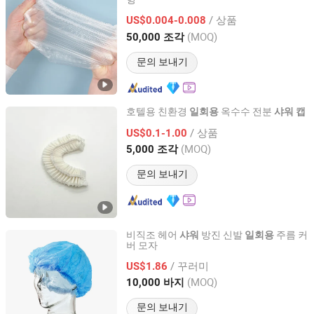
Yangzhou New Lotus Plastic & Daily Chemicals Co., Ltd.
/ 상품
US$0.004-0.008
Jiangsu, China
이후 2025
(MOQ)
50,000 조각
문의 보내기
호텔용 친환경
옥수수 전분
일회용
샤워
캡
Yangzhou Aplus Amenities International Co., Ltd.
/ 상품
US$0.1-1.00
(MOQ)
5,000 조각
Jiangsu, China
이후 2019
문의 보내기
비직조 헤어
방진 신발
주름 커
샤워
일회용
버 모자
Hubei Qianjiang Kingphar Medical Material Co., Ltd.
/ 꾸러미
US$1.86
Hubei, China
이후 2020
(MOQ)
10,000 바지
문의 보내기