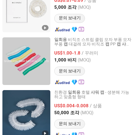
US$0.07-0.09
Jiangsu, China
이후 2025
(MOQ)
5,000 조각
문의 보내기
비직조 스트립 클립 모자 부퐁 모자
일회용
부퐁
대걸레 모자 비직조
PP
캡
캡
캡
샤워
SHANGHAI SNWI MEDICAL CO., LTD.
목욕 호텔
스트립
원형
헤어
캡
캡
캡
캡
/ 꾸러미
US$1.00-1.8
Shanghai, China
이후 2020
(MOQ)
1,000 바지
문의 보내기
친환경
호텔
- 생분해 가능
일회용
샤워
캡
하고 맞춤형 형태
Yangzhou New Lotus Plastic & Daily Chemicals Co., Ltd.
/ 상품
US$0.004-0.008
Jiangsu, China
이후 2025
(MOQ)
50,000 조각
문의 보내기