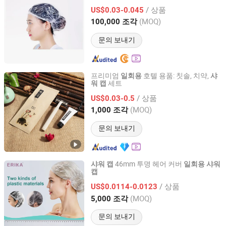
/ 상품
US$0.03-0.045
Hubei, China
이후 2024
(MOQ)
100,000 조각
문의 보내기
프리미엄
호텔 용품: 칫솔, 치약,
일회용
샤
세트
워
캡
Shenzhen Sachikoo Yongfa Technology Co., Ltd.
/ 상품
US$0.03-0.5
Guangdong, China
이후 2024
(MOQ)
1,000 조각
문의 보내기
46mm 투명 헤어 커버
샤워
캡
일회용
샤워
캡
Jiangmen Xinwei Cosmetics Co., Ltd.
/ 상품
US$0.0114-0.0123
Guangdong, China
이후 2019
(MOQ)
5,000 조각
문의 보내기