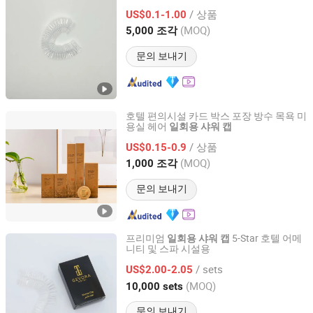
Yangzhou Aplus Amenities International Co., Ltd.
/ 상품
US$0.1-1.00
(MOQ)
5,000 조각
Jiangsu, China
이후 2019
문의 보내기
호텔 편의시설 카드 박스 포장 방수 목욕 미
용실 헤어
일회용
샤워
캡
Yangzhou Ranbay Hotel Supplies Co., Ltd.
/ 상품
US$0.15-0.9
Jiangsu, China
이후 2024
(MOQ)
1,000 조각
문의 보내기
프리미엄
5-Star 호텔 어메
일회용
샤워
캡
니티 및 스파 시설용
Yangzhou Eco-Amenities Co., Ltd.
/ sets
US$2.00-2.05
Jiangsu, China
이후 2025
(MOQ)
10,000 sets
문의 보내기