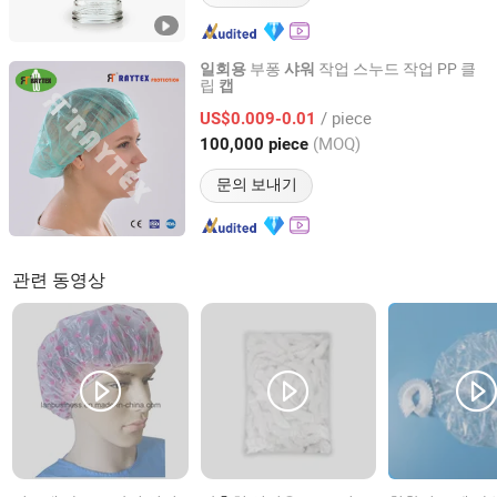
부퐁
작업 스누드 작업 PP 클
일회용
샤워
립
캡
Wuhan Raytex Protection Co., Ltd.
/ piece
US$0.009-0.01
Hubei, China
이후 2012
(MOQ)
100,000 piece
문의 보내기
관련 동영상