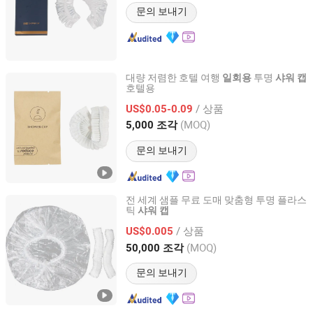
Jiangsu, China
이후 2025
문의 보내기
대량 저렴한 호텔 여행
투명
일회용
샤워
캡
호텔용
Jiangsu Leju Cosmetics Co., Ltd.
/ 상품
US$0.05-0.09
Jiangsu, China
이후 2025
(MOQ)
5,000 조각
문의 보내기
전 세계 샘플 무료 도매 맞춤형 투명 플라스
틱
샤워
캡
Xiantao Topmed Nonwoven Protective Products Co., Ltd.
/ 상품
US$0.005
Hubei, China
이후 2008
(MOQ)
50,000 조각
문의 보내기