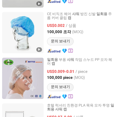
CE 비직조 헤어
방진 신발
주
샤워
일회용
름 커버 클립
캡
Hubei Qianjiang Kingphar Medical Material Co., Ltd.
/ 상품
US$0.002
Hubei, China
이후 2020
(MOQ)
100,000 조각
문의 보내기
부퐁
작업 스누드 PP 모자 헤
일회용
샤워
어
캡
Wuhan Raytex Protection Co., Ltd.
/ piece
US$0.009-0.01
Hubei, China
이후 2012
(MOQ)
100,000 piece
문의 보내기
호텔 럭셔리 친환경 PLA 목욕 모자 투명
일
회용
샤워
캡
Jiangsu Leju Cosmetics Co., Ltd.
/ 상품