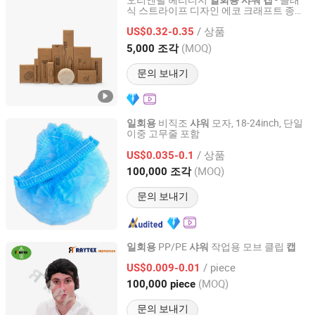
오리엔탈 헤리티지
- 클래
일회용
샤워
캡
식 스트라이프 디자인 에코 크래프트 종이
Yangzhou Yuezi Import & Export Co., Ltd.
상자에 담긴
/ 상품
US$0.32-0.35
Jiangsu, China
이후 2025
(MOQ)
5,000 조각
문의 보내기
비직조
모자, 18-24inch, 단일
일회용
샤워
이중 고무줄 포함
Hubei Qianjiang Kingphar Medical Material Co., Ltd.
/ 상품
US$0.035-0.1
Hubei, China
이후 2020
(MOQ)
100,000 조각
문의 보내기
PP/PE
작업용 모브 클립
일회용
샤워
캡
Wuhan Raytex Protection Co., Ltd.
/ piece
US$0.009-0.01
(MOQ)
100,000 piece
Hubei, China
이후 2012
문의 보내기