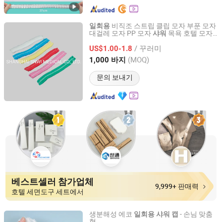
비직조 스트립 클립 모자 부푼 모자
일회용
대걸레 모자 PP 모자
목욕 호텔 모자
샤워
SHANGHAI SNWI MEDICAL CO., LTD.
스트립 모자 둥근 모자 머리 모자
/ 꾸러미
US$1.00-1.8
Shanghai, China
이후 2020
(MOQ)
1,000 바지
문의 보내기
베스트셀러 참가업체
9,999+ 판매력
호텔 세면도구 세트에서
생분해성 에코
- 손님 맞춤
일회용
샤워
캡
형