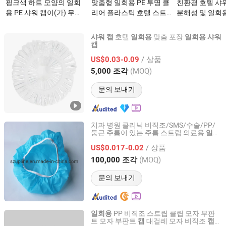
핑크색 하트 모양의 일회
맞춤형 일회용 PE 투명 클
친환경 호텔 샤워 
용 PE 샤워 캡이(가) 무엇
리어 플라스틱 호텔 스트
분해성 및 일회
인가요?
립 방수 목욕 샤워 캡이
이(가) 무엇인가
(가) 무엇인가요?
호텔
맞춤 포장
샤워
캡
일회용
일회용
샤워
캡
Jiangsu Leju Cosmetics Co., Ltd.
/ 상품
US$0.03-0.09
Jiangsu, China
이후 2025
(MOQ)
5,000 조각
문의 보내기
치과 병원 클리닉 비직조/SMS/수술/PP/
둥근 주름이 있는 주름 스트립 의료용
일회
Suzhou Upline Medical Products Co., Ltd.
클립 모자, PE 부판트, 간호사,
목욕
용
샤워
/ 상품
호텔 의사 모자
US$0.017-0.02
Jiangsu, China
이후 2017
(MOQ)
100,000 조각
문의 보내기
PP 비직조 스트립 클립 모자 부판
일회용
트 모자 부판트
대걸레 모자 비직조
캡
캡
SHANGHAI SNWI MEDICAL CO., LTD.