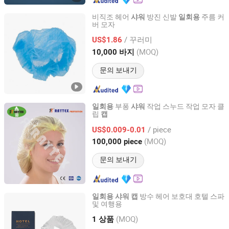
비직조 헤어
방진 신발
주름 커
샤워
일회용
버 모자
Hubei Qianjiang Kingphar Medical Material Co., Ltd.
/ 꾸러미
US$1.86
Hubei, China
이후 2020
(MOQ)
10,000 바지
문의 보내기
부퐁
작업 스누드 작업 모자 클
일회용
샤워
립
캡
Wuhan Raytex Protection Co., Ltd.
/ piece
US$0.009-0.01
Hubei, China
이후 2012
(MOQ)
100,000 piece
문의 보내기
방수 헤어 보호대 호텔 스파
일회용
샤워
캡
및 여행용
Yangzhou Zunzhu Tourism Supplies Co., Ltd
(MOQ)
1 상품