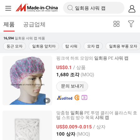
제품
공급업체
일회용 샤워 캡
제품
16,594
둥근 모자
일회용 앞치마
탑 샤워
모자 캡
일회용 부퐁 모자
핑크색 하트 모양의
PE
일회용
샤워
캡
WuHan LanYuan Protective Co., Ltd.
/ 상품
US$0.1
(MOQ)
1,680 조각
Hubei, China
이후 2015
문의 보내기
맞춤형
PE 투명 클리어 플라스틱 호
일회용
텔 스트립 방수 목욕
샤워
캡
WuHan LanYuan Protective Co., Ltd.
/ 상자
US$0.009-0.015
Hubei, China
이후 2015
(MOQ)
100 상자