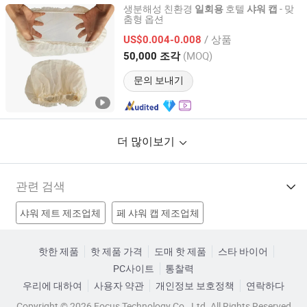
생분해성 친환경
호텔
- 맞
일회용
샤워
캡
춤형 옵션
Yangzhou New Lotus Plastic & Daily Chemicals Co., Ltd.
/ 상품
US$0.004-0.008
Jiangsu, China
이후 2025
(MOQ)
50,000 조각
문의 보내기
더 많이보기
관련 검색
샤워 제트 제조업체
페 샤워 캡 제조업체
일회용 간호사 모자 제조업체
셰프 모자 제조업체
핫한 제품
핫 제품 가격
도매 핫 제품
스타 바이어
PC사이트
통찰력
비직조 간호사 모자 공장
주름이 있는 모자 공장
모자 공장
우리에 대하여
사용자 약관
개인정보 보호정책
연락하다
부퐁 간호사 모자 공장
외과의사 모자 가격
Copyright © 2026 Focus Technology Co., Ltd. All Rights Reserved