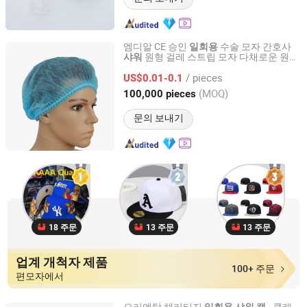
엠디알 CE 승인
수술 모자 간호사
일회용
원형 걸레 스트립 모자 다채로운 원밴
샤워
Anji Hengfeng Sanitary Material Co., Ltd.
드 수제 병원 식품 공장 간호용 머리 보호대
/ pieces
US$0.01-0.1
Zhejiang, China
이후 2020
(MOQ)
100,000 pieces
문의 보내기
18 주문
13 주문
13 주문
업계 개척자 제품
100+ 주문
편모자에서