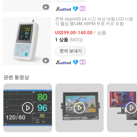
콘텍 Abpm50 24 시간 색상 대형 LCD 이동
식 혈압
ABPM 무료 커프 포함
모니터
Contec Medical Systems Co., Ltd.
/ 상품
US$99.00-140.00
Hebei, China
이후 2008
(MOQ)
1 상품
문의 보내기
관련 동영상