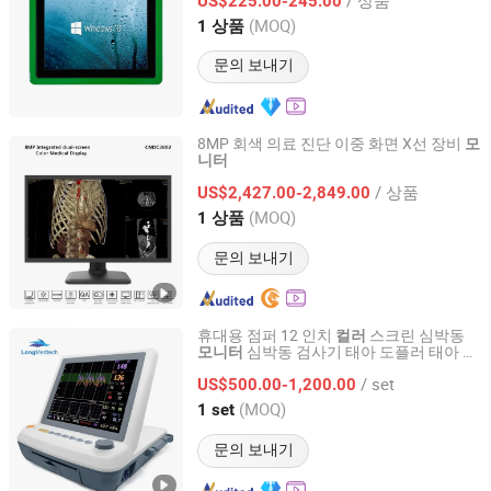
US$225.00-245.00
Guangdong, China
이후 2018
(MOQ)
1 상품
문의 보내기
8MP 회색 의료 진단 이중 화면 X선 장비
모
니터
Kozen International Ltd
/ 상품
US$2,427.00-2,849.00
Guangdong, China
이후 2022
(MOQ)
1 상품
문의 보내기
휴대용 점퍼 12 인치
스크린 심박동
컬러
심박동 검사기 태아 도플러 태아
모니터
모
Nanjing Long Medical Technology Co., Ltd.
니터
/ set
US$500.00-1,200.00
Jiangsu, China
이후 2023
(MOQ)
1 set
문의 보내기