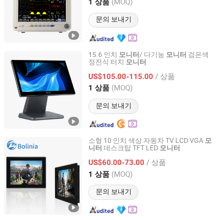
Jiangsu, China
이후 2024
(MOQ)
1 상품
문의 보내기
15.6 인치
/ 다기능
검은색
모니터
모니터
정전식 터치
모니터
Guangzhou City GSAN Science & Technology Co., Ltd.
/ 상품
US$105.00-115.00
Guangdong, China
이후 2010
(MOQ)
1 상품
문의 보내기
소형 10 인치 색상 자동차 TV LCD VGA
모
데스크탑 TFT LED
니터
모니터
Shenzhen Bolinia Technology Co., Ltd.
/ 상품
US$60.00-73.00
Guangdong, China
이후 2012
(MOQ)
1 상품
문의 보내기