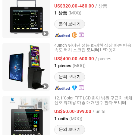
/ 상품
US$320.00-480.00
Jiangsu, China
이후 2024
(MOQ)
1 상품
문의 보내기
43inch 뛰어난 성능 화려한 색상 빠른 반응
속도 터치 스크린
LED 엣지
모니터
Dongguan Cjtouch Electronic Co., Ltd
/ pieces
US$400.00-600.00
Guangdong, China
이후 2018
(MOQ)
1 pieces
문의 보내기
12.1"Color TFT LCD 화면 병원 구급차 생체
신호 휴대용 다중 매개변수 환자
모니터
Karestar Technology (Xuzhou) Co., Ltd.
/ units
US$50.00-399.00
Jiangsu, China
이후 2024
(MOQ)
1 units
문의 보내기