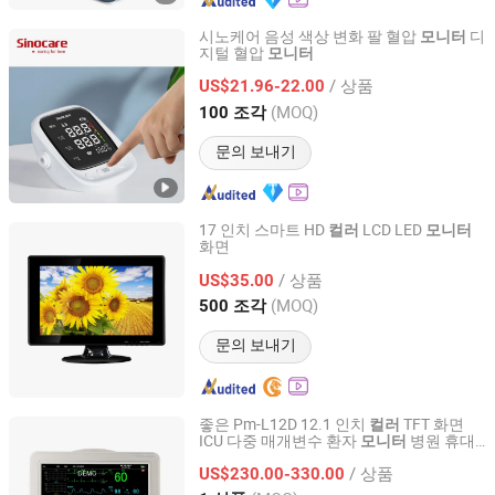
시노케어 음성 색상 변화 팔 혈압
디
모니터
지털 혈압
모니터
Changsha Sinocare Inc.
/ 상품
US$21.96-22.00
Hunan, China
이후 2023
(MOQ)
100 조각
문의 보내기
17 인치 스마트 HD
LCD LED
컬러
모니터
화면
GUANGZHOU FUGUO ELECTRONICS CO., LTD.
/ 상품
US$35.00
Guangdong, China
이후 2017
(MOQ)
500 조각
문의 보내기
좋은 Pm-L12D 12.1 인치
TFT 화면
컬러
ICU 다중 매개변수 환자
병원 휴대
모니터
Nanjing Greenlife Medical Equipment Co., Ltd.
용 생체 신호
모니터
/ 상품
US$230.00-330.00