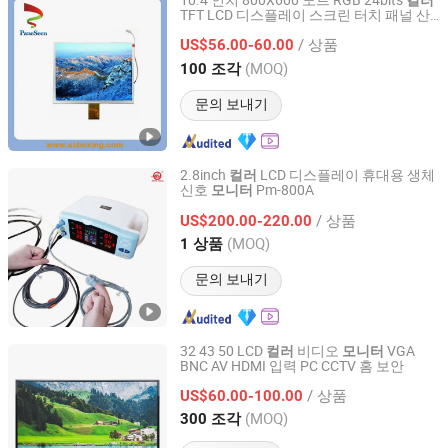
10.4 인치 800X600 도트 RGB 24bits
컬러
TFT LCD 디스플레이 스크린 터치 패널 산
Shenzhen Boxing World Technology Co., Ltd.
업
장치에 적용
모니터
/ 상품
US$56.00-60.00
Guangdong, China
이후 2014
(MOQ)
100 조각
문의 보내기
2.8inch
LCD 디스플레이 휴대용 생체
컬러
신호
Pm-800A
모니터
CMICS Medical Instrument Co., Ltd.
/ 상품
US$200.00-220.00
Guangdong, China
이후 2021
(MOQ)
1 상품
문의 보내기
32 43 50 LCD
비디오
VGA
컬러
모니터
BNC AV HDMI 입력 PC CCTV 홈 보안
Guangzhou Dongpin Electronic Co.,LTD
/ 상품
US$60.00-100.00
Guangdong, China
이후 2020
(MOQ)
300 조각