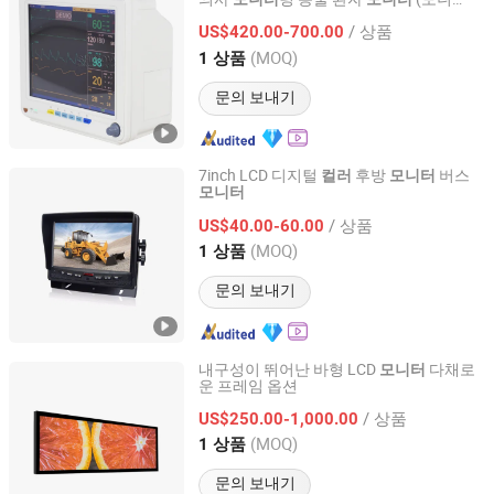
Shinova Medical Co., Ltd.
6DV)
/ 상품
US$420.00-700.00
Shanghai, China
이후 2007
(MOQ)
1 상품
문의 보내기
7inch LCD 디지털
후방
버스
컬러
모니터
모니터
Mingshang Technology Co., Ltd.
/ 상품
US$40.00-60.00
Guangdong, China
이후 2017
(MOQ)
1 상품
문의 보내기
내구성이 뛰어난 바형 LCD
다채로
모니터
운 프레임 옵션
SHENZHEN WEIGUAN SMART DISPLAY TECHNOLOGY
CO.,LTD.
/ 상품
US$250.00-1,000.00
(MOQ)
1 상품
Guangdong, China
이후 2026
문의 보내기