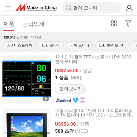
제품
공급업체
컬러 모니터
제품
129,046
LCD 디스플레이
LCD 모니터
피씨 모니터
LCD 화면 모니터
12.1 인치
TFT 디스플레이 Pdj-3000
컬러
환자
모니터
Nanjing Puao Medical Equipment Co., Ltd.
/ 상품
US$255.00
Jiangsu, China
이후 2017
(MOQ)
1 상품
문의 보내기
소형 사각형 10.4 인치 TFT LCD
자동
컬러
차 TV
10 인치 LCD 데스크탑 컴퓨
모니터
Shenzhen Montronics Technology Co., Limited
터
모니터
/ 상품
US$56.00
Guangdong, China
이후 2019
(MOQ)
500 조각