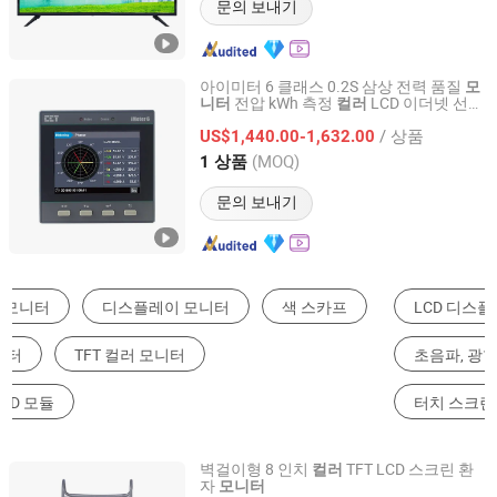
문의 보내기
아이미터 6 클래스 0.2S 삼상 전력 품질
모
전압 kWh 측정
LCD 이더넷 선택
니터
컬러
CET Electric Technology Inc.
적 I/O
/ 상품
US$1,440.00-1,632.00
Guangdong, China
이후 2021
(MOQ)
1 상품
문의 보내기
LCD 디스플레이
의료 진단 장비
LCD 모듈
초음파, 광학, 전자 장비
AD플레이어
터치 스크린
벽걸이형 8 인치
TFT LCD 스크린 환
컬러
자
모니터
Nanjing Longcare Medical Equipment Co., Ltd.