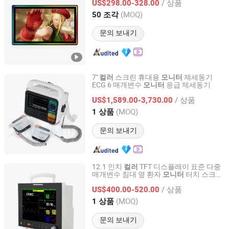
/ 상품
US$298.00-328.00
(MOQ)
50 조각
Guangdong, China
이후 2023
문의 보내기
7''
스크린 휴대용
제세동기
컬러
모니터
ECG 6 매개변수
응급 제세동기
모니터
Henan Forever Medical Co., Ltd.
/ 상품
US$1,589.00-3,730.00
Henan, China
이후 2017
(MOQ)
1 상품
문의 보내기
12.1 인치
TFT 디스플레이 표준 다중
컬러
매개변수 침대 옆 환자
터치 스크린
모니터
Guangdong Maikang Medical Co., Ltd.
선택 가능
/ 상품
US$400.00-520.00
Guangdong, China
이후 2021
(MOQ)
1 상품
문의 보내기