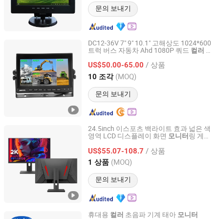
문의 보내기
DC12-36V 7" 9" 10.1" 고해상도 1024*600
트럭 버스 자동차 Ahd 1080P 쿼드
컬러
모
Favo-Tech Group Co., Ltd
니터
/ 상품
US$50.00-65.00
Guangdong, China
이후 2025
(MOQ)
10 조각
문의 보내기
24.5inch 이스포츠 백라이트 효과 넓은 색
영역 LCD 디스플레이 화면
링 게임
모니터
Shenzhen Wucaihong Electronic Technology Co., Ltd
컴퓨터
모니터
/ 상품
US$55.07-108.7
Guangdong, China
이후 2024
(MOQ)
1 상품
문의 보내기
휴대용
초음파 기계 태아
컬러
모니터