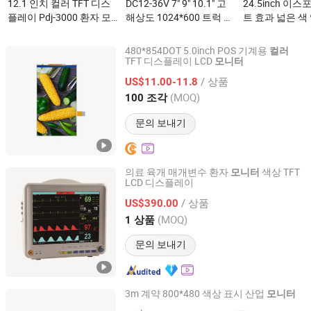
12.1 인치 컬러 TFT 디스
DC12-36V 7" 9" 10.1" 고
24.5inch 이
플레이 Pdj-3000 환자 모
해상도 1024*600 트럭 버
트 효과 넓은 색 
니터이(가) 무엇인가요?
스 자동차 Ahd 1080P 쿼
디스플레이 화면
드 컬러 모니터이(가) 무
링 게임 컴퓨터
480*854DOT 5.0inch POS 기계용
컬러
엇인가요?
(가) 무엇인가요
TFT 디스플레이 LCD
모니터
Dongguan Chuangzhi Huijia Technology Co., Ltd
/ 상품
US$11.00-11.8
Guangdong, China
이후 2024
(MOQ)
100 조각
문의 보내기
의료 육개 매개변수 환자
색상 TFT
모니터
LCD 디스플레이
Wincom Company Ltd.
/ 상품
US$390.00
Hunan, China
이후 2013
(MOQ)
1 상품
문의 보내기
3m 계약 800*480 색상 표시 산업
모니터
Shenzhen rCloud Technology Co., Ltd