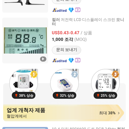
저전력 LCD 디스플레이 스크린
컬러
모니
터
Dongguan Bibuke Electronic Technology CO.,LTD
/ 상품
US$0.43-0.47
Guangdong, China
이후 2014
(MOQ)
1,000 조각
문의 보내기
38% 상승
32% 상승
25% 상승
업계 개척자 제품
최대 38%
혈압계에서