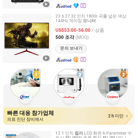
23.6 27 32 인치 1800r 곡률 넓은 색상
144Hz 게이밍
모니터
Jiangxi Langshi Electronic Technology Co., Ltd
/ 상품
US$53.00-56.00
Guangdong, China
이후 2020
(MOQ)
500 조각
문의 보내기
빠른 대응 참가업체
2 h 미만
의료 진단 장비에서
12.1 인치
LCD 화면 6-Parameter 수
컬러
의사
링 동물 환자
(모니
모니터
모니터