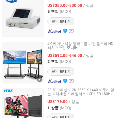
Yiwu Medco Health Care Co., Limited
/ 상품
US$350.00-500.00
(MOQ)
5 조각
Zhejiang, China
이후 2023
문의 보내기
4K 뛰어난 색상 정확도를 가진 울트라 HD
터치스크린
모니터
Guangzhou Yichuang Electronic Co., Ltd.
/ 상품
US$592.00-646.00
Guangdong, China
이후 2022
(MOQ)
2 조각
문의 보내기
23.8'' 고해상도 2K 2560 X 1440 테두리 없
는 고색재현 프레임리스 LCD LED 180Hz
Shenzhen Vitek Electronics Co., Ltd.
게이밍
모니터
/ 상품
US$179.00
Guangdong, China
이후 2020
(MOQ)
1 상품
문의 보내기