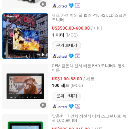
제조 가격 야외 풀
P10.42 LED 스크린
컬러
모니터
Shenzhen LEDventure Co., Ltd.
/ 미터
US$500.00-600.00
Guangdong, China
이후 2017
(MOQ)
1 미터
문의 보내기
OEM 검은색 센서 버튼 FHD
와 통화
모니터
버튼
Zhuhai Morning Technology Co., Ltd.
/ 세트
US$1.00-88.00
Guangdong, China
이후 2020
(MOQ)
100 세트
문의 보내기
맞춤형 17 인치 정전식 터치 스크린 USB 녹
색 LCD
모니터
Dongguan Cjtouch Electronic Co., Ltd.
/ 상품