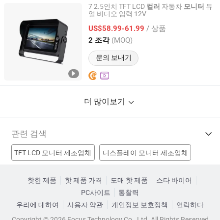
7 2.5인치 TFT LCD
자동차
듀
컬러
모니터
얼 비디오 입력 12V
Brvision Technology Co., Ltd.
/ 상품
US$58.99-61.99
Guangdong, China
이후 2015
(MOQ)
2 조각
문의 보내기
더 많이보기
관련 검색
TFT LCD 모니터 제조업체
디스플레이 모니터 제조업체
색 스카프 제조업체
보안 모니터 제조업체
핫한 제품
핫 제품 가격
도매 핫 제품
스타 바이어
PC사이트
통찰력
TFT 컬러 모니터 공장
그래픽 LCD 모듈 공장
우리에 대하여
사용자 약관
개인정보 보호정책
연락하다
자동차 TFT LCD 모니터 공장
CRT 모니터 공장
Copyright © 2026 Focus Technology Co., Ltd. All Rights Reserved