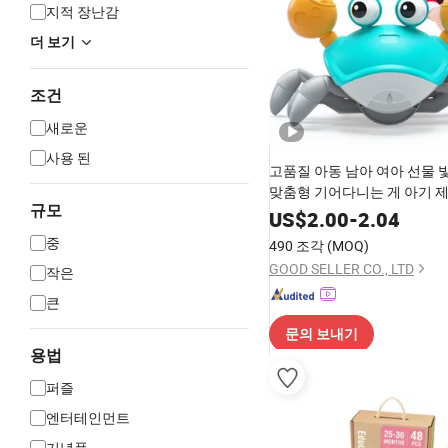
지적 장난감
더 보기
조건
새로운
사용 된
고품질 아동 남아 여아 선물 
맞춤형 기어다니는 게 아기 
규모
아동 플라스틱 동물 장난감
US$
2.00
-
2.04
중
490 조각
(MOQ)
GOOD SELLER CO., LTD
작은
큰
문의 보내기
용법
퍼즐
엔터테인먼트
기념품