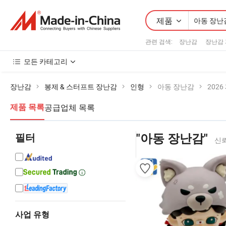
제품
관련 검색:
장난감
장난감
모든 카테고리
장난감
봉제 & 스터프트 장난감
인형
아동 장난감
202
공급업체 목록
제품 목록
필터
"아동 장난감"
신뢰
사업 유형