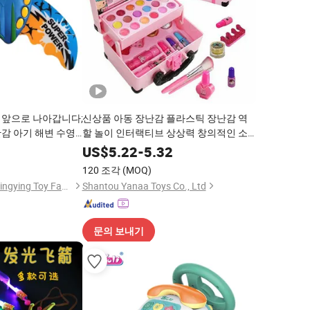
 앞으로 나아갑니다;
신상품 아동 장난감 플라스틱 장난감 역
난감 아기 해변 수영
할 놀이 인터랙티브 상상력 창의적인 소
속 모델 물고기 장난
녀 ODM/OEM DIY 장난감 미니 메이크업
7
US$
5.22
-
5.32
키트 세트와 뷰티 캐리 케이스 아동용 장
120 조각
(MOQ)
난감
Shantou Chenghai Mingying Toy Factory
Shantou Yanaa Toys Co., Ltd
문의 보내기