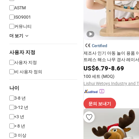
ASTM
ISO9001
커뮤니티
더 보기
Certified
사용자 지정
제조사 인기 아동 놀이 용품 
트레스 해소 나무 경사 레이서
사용자 지정
차 트랙 몬테소리 교육용 장
US$
6.79
-
8.69
비 사용자 정의
놀이용
100 세트
(MOQ)
나이
3-8 년
문의 보내기
3-12 년
<3 년
> 8 년
3 이상