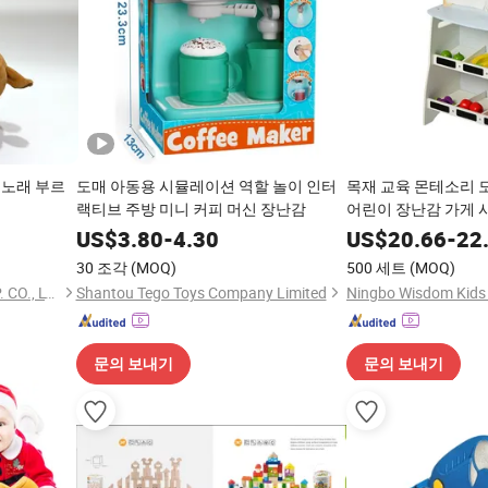
 노래 부르
도매 아동용 시뮬레이션 역할 놀이 인터
목재 교육 몬테소리 
랙티브 주방 미니 커피 머신 장난감
어린이 장난감 가게 
US$
3.80
-
4.30
US$
20.66
-
22
30 조각
(MOQ)
500 세트
(MOQ)
NANJING SONNY IMP. & EXP. CO., LTD.
Shantou Tego Toys Company Limited
문의 보내기
문의 보내기