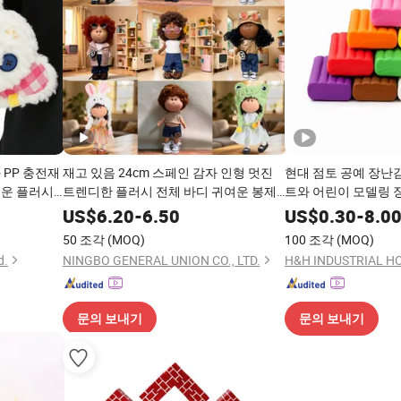
 PP 충전재
재고 있음 24cm 스페인 감자 인형 멋진
현대 점토 공예 장난
러운 플러시
트렌디한 플러시 전체 바디 귀여운 봉제
트와 어린이 모델링 
인형 어린이 생일 선물에 완벽합니다
활동을 위한 것입니
US$
6.20
-
6.50
US$
0.30
-
8.0
50 조각
(MOQ)
100 조각
(MOQ)
d.
NINGBO GENERAL UNION CO., LTD.
H&H INDUSTRIAL H
문의 보내기
문의 보내기