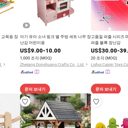
 교육용 장
아기 유아 소녀 핑크 별 주방 세트 나무 장
고품질 퍼즐 시리즈 D
감
난감 어린이용
퍼즐 블록 장난감
US$
9.00
-
10.00
US$
30.00
-
39
1,000 조각
(MOQ)
20 조각
(MOQ)
d.
Zhejiang Donghuang Crafts Co., Ltd.
Lishui Caipin Toys Co
문의 보내기
문의 보내기