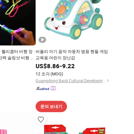
켓 헬리콥터 비행 장
바올리 아기 음악 자동차 범용 핸들 게임
탄력 슬링샷 비행 헬
교육용 어린이 장난감
사절 크리스마스 선물
3
US$
8.86
-
9.22
위한
12 조각
(MOQ)
Guangdong Baoli Cultural Development Co., Ltd.
문의 보내기