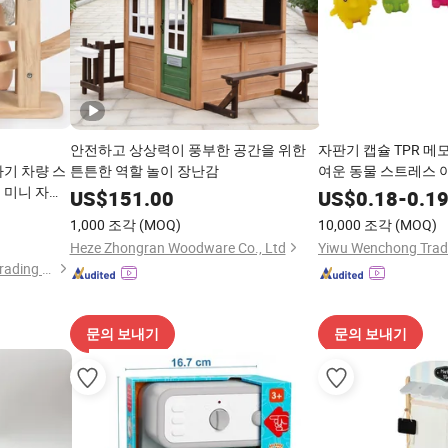
안전하고 상상력이 풍부한 공간을 위한
자판기 캡슐 TPR 메
아기 차량 스
튼튼한 역할 놀이 장난감
여운 동물 스트레스 
 미니 자동
US$
151.00
US$
0.18
-
0.1
난감 어린이
1,000 조각
(MOQ)
10,000 조각
(MOQ)
Heze Zhongran Woodware Co., Ltd
Yiwu Wenchong Trade
Lishui Wetoys Industry and Trading Co., Ltd.
문의 보내기
문의 보내기