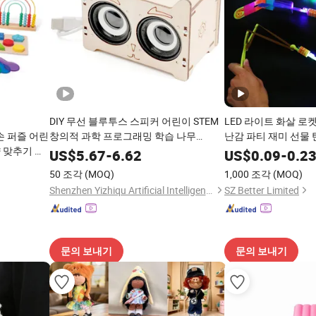
DIY 무선 블루투스 스피커 어린이 STEM
LED 라이트 화살 로
손 퍼즐 어린
창의적 과학 프로그래밍 학습 나무
난감 파티 재미 선물 
 맞추기 장
STEAM 교육 장난감
리콥터 생일 추수감
US$
5.67
-
6.62
US$
0.09
-
0.2
야외 게임 어린이를 
50 조각
(MOQ)
1,000 조각
(MOQ)
Shenzhen Yizhiqu Artificial Intelligence Technology Co., Ltd.
SZ Better Limited
문의 보내기
문의 보내기