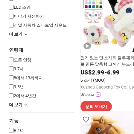
LED 조명
이야기 재생하기
리얼 자동차 스타트업 사운드
더 보기
연령대
인기 있는 면 소재의 펠루체와
모든 연령
로 만든 맞춤형 코끼리 부드
3-7세
봉제 인형 아동 선물
US$
2.99
-
6.99
8에서 13세까지
5 조각
(MOQ)
3-5년
Xuzhou Gaopeng Toy Co., Lt
2에서 4년간
더 보기
문의 보내기
기능
R / C