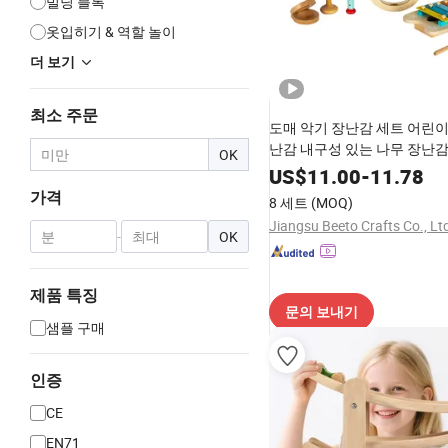
빌딩 블록
옷입히기 & 역할 놀이
더 보기
최소 주문
도매 악기 장난감 세트 어린이
난감 내구성 있는 나무 장난
OK
US$
11.00
-
11.78
가격
8 세트
(MOQ)
Jiangsu Beeto Crafts Co., Lt
-
OK
제품 특징
문의 보내기
샘플 구매
인증
CE
EN71