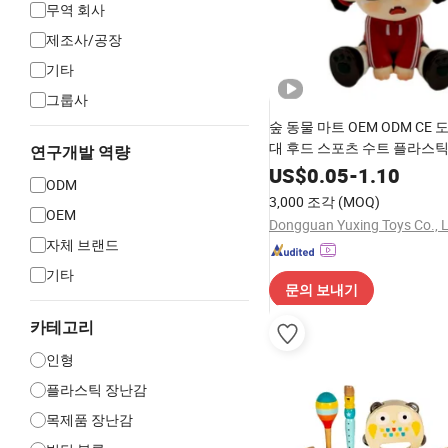
무역 회사
제조사/공장
기타
그룹사
숲 동물 마트 OEM ODM CE 
대 후드 스포츠 수트 플라스
연구개발 역량
션 피규어 어린이 장난감
US$
0.05
-
1.10
ODM
3,000 조각
(MOQ)
OEM
Dongguan Yuxing Toys Co., L
자체 브랜드
기타
문의 보내기
카테고리
인형
플라스틱 장난감
목제품 장난감