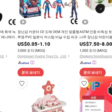
도매 회색 늑
장난감 카운터 CE 도매 OEM 개인 맞춤형
ASTM 인증 비독성 
틱 애니메이
투명 PVC 일본식 커스텀 비닐 수집 피규
나무 장난감 어린이
어 블라인드 박스 플라스틱 애니메이션
US$
0.05
-
1.10
US$
7.50
-
8.0
액션 피규어 어린이 장난감
3,000 조각
(MOQ)
1,000 조각
(MOQ)
td.
Dongguan Yuxing Toys Co., Ltd.
Zhejiang Donghuang C
문의 보내기
문의 보내기