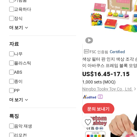
교육하다
장식
더 보기
자료
Certified
FSC 인증됨
나무
색상 필터 판 인지 색상 조각 
플라스틱
이 아바쿠스 프레임 블록 모양
난감
ABS
US$
16.45
-
17.15
종이
1,000 sets
(MOQ)
Ningbo Tooky Toy Co., Ltd.
PP
더 보기
문의 보내기
특징
음악 재생
리모컨