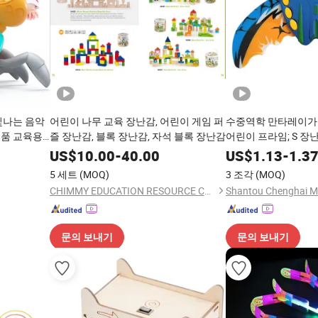
빛나는 음악
어린이 나무 교육 장난감, 어린이 게임 퍼
수중역학 만타레이가
제품 교육용
즐 장난감, 블록 장난감, 자석 블록 장난감
어린이 프라임; S 장
장 물 튀기기 놀이 물
US$
10.00
-
40.00
US$
1.13
-
1.3
감
5 세트
(MOQ)
3 조각
(MOQ)
CHIMMY EDUCATION RESOURCE CO., LTD.
문의 보내기
문의 보내기