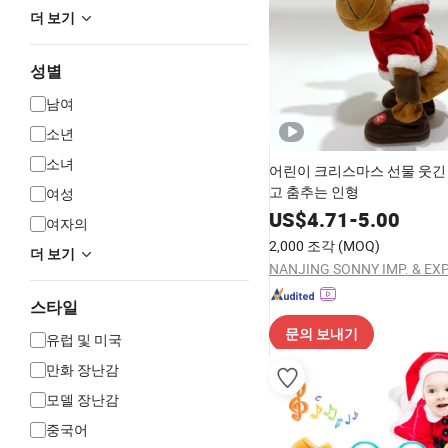
더 보기
성별
남여
소년
소녀
어린이 크리스마스 선물 웃긴
고 춤추는 인형
여성
US$
4.71
-
5.00
여자의
2,000 조각
(MOQ)
더 보기
스타일
문의 보내기
유럽​​ 및 미국
만화 장난감
모델 장난감
중국어