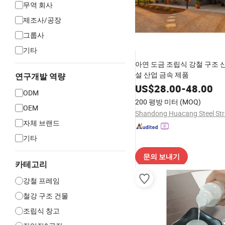
무역 회사
제조사/공장
그룹사
기타
아연 도금 조립식 강철 구조 
설 산업 금속 제품
연구개발 역량
US$
28.00
-
48.00
ODM
200 평방 미터
(MOQ)
OEM
자체 브랜드
기타
문의 보내기
카테고리
강철 프레임
철강 구조 건물
조립식 창고