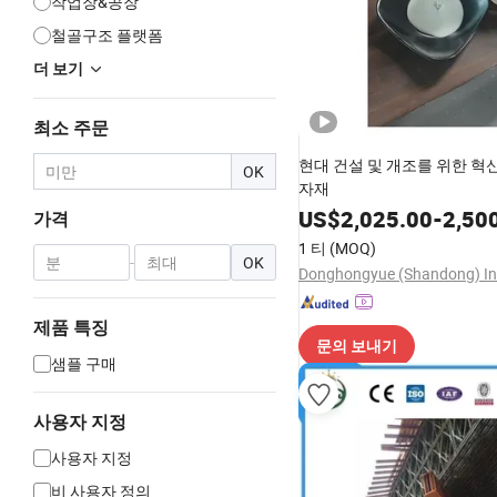
작업장&공장
철골구조 플랫폼
더 보기
최소 주문
현대 건설 및 개조를 위한 혁
OK
자재
US$
2,025.00
-
2,50
가격
1 티
(MOQ)
-
OK
제품 특징
문의 보내기
샘플 구매
사용자 지정
사용자 지정
비 사용자 정의