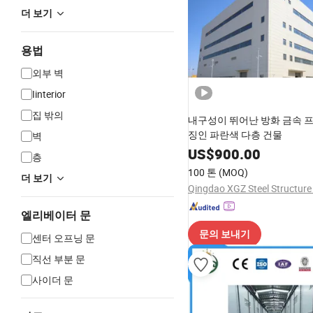
더 보기
용법
외부 벽
Iinterior
집 밖의
내구성이 뛰어난 방화 금속 
징인 파란색 다층 건물
벽
US$
900.00
층
100 톤
(MOQ)
더 보기
엘리베이터 문
문의 보내기
센터 오프닝 문
직선 부분 문
사이더 문