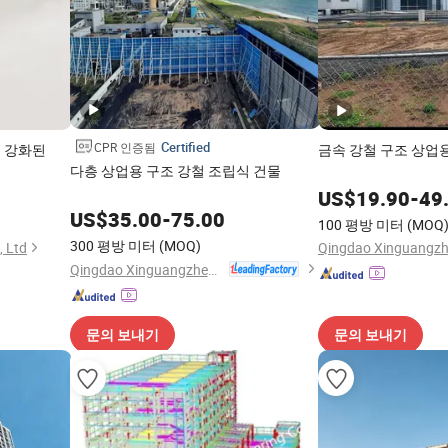
Certified
CPR 인증됨
재 강화된
금속 강철 구조 상업
다층 상업용 구조 강철 조립식 건물
US$
19.90
-
49
US$
35.00
-
75.00
100 평방 미터
(MOQ
300 평방 미터
(MOQ)
, Ltd
Qingdao Xinguangzheng Fancan Construction Engineering Co., Ltd.
문의 보내기
문의 보내기