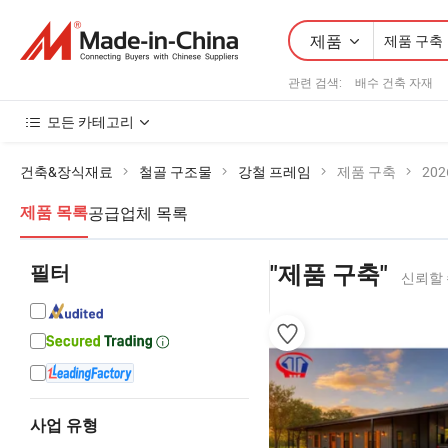
제품
관련 검색:
배수 건축 자재
모든 카테고리
건축&장식재료
철골 구조물
강철 프레임
제품 구축
20
공급업체 목록
제품 목록
필터
"제품 구축"
신뢰할 
사업 유형