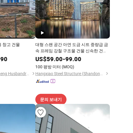
용 창고 건물
대형 스팬 공간 아연 도금 시트 중량급 금
속 프레임 강철 구조물 건물 신속한 건설
과 뛰어난 내진 강도를 갖춘 경기장
.90
US$
59.00
-
99.00
)
100 평방 미터
(MOQ)
Qingdao Xinguangzheng Husbandry Co., Ltd.
Hangxiao Steel Structure (Shandong) Co., Ltd.
문의 보내기