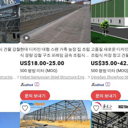
식 건물 강철
현대 디자인 대형 스팬 가축 농장 집 조립
고품질 새로운 디자인
식 경량 강철 구조 프레임 금속 조립식 헛
조립식 저장 창고 건
간 돼지 양 염소 소 낙농사 건물
US$
18.00
-
25.00
US$
35.00
-
42
500 평방 미터
(MOQ)
500 평방 미터
(MOQ
Qingdao Jingdao Credit Construction Steel Structure Co., Ltd.
Hebei Sanjuyuan Steel Structure Engineering Co., Ltd.
문의 보내기
문의 보내기