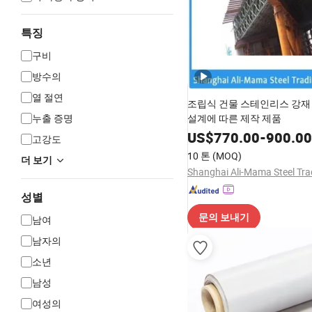
특징
구비
방수의
열 절연
조립식 건물 스테인리스 강재
누출 증명
설계에 따른 제작 제품
US$
770.00
-
900.00
고강도
10 톤
(MOQ)
더 보기
성별
문의 보내기
남여
남자의
소년
남성
여성의