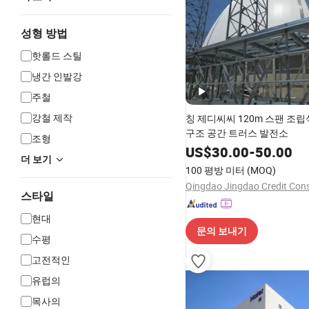
성형 방법
핫롤드 스틸
냉간 인발강
주철
강철 제작
칭 제디씨씨 120m 스팬 조립
구조 공간 트러스 발전소
조형
US$
30.00
-
50.00
더 보기
100 평방 미터
(MOQ)
스타일
현대
문의 보내기
수평
고전적인
유럽​​의
목사의