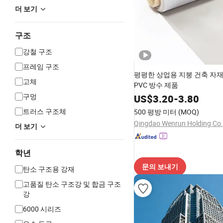
더 보기
구조
강철 구조
프레임 구조
평평한 상업용 지붕 건축 자
고체
PVC 방수 제품
구멍
US$
3.20
-
3.80
트러스 구조체
500 평방 미터
(MOQ)
Qingdao Wenrun Holding Co.
더 보기
학년
문의 보내기
탄소 구조용 강재
고품질 탄소 구조강 및 합금 구조
강
6000 시리즈