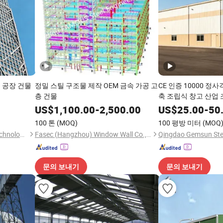
 공장 건물
정밀 스틸 구조물 제작 OEM 금속 가공 고
CE 인증 10000 정
층 건물
축 조립식 창고 산업
식 사무실 농장 금속
US$
1,100.00
-
2,500.00
US$
25.00
-
50
100 톤
(MOQ)
100 평방 미터
(MOQ
Pengyuan Heavy Industry Technology (Guangdong) Co., Ltd.
Fasec (Hangzhou) Window Wall Co., Ltd.
문의 보내기
문의 보내기