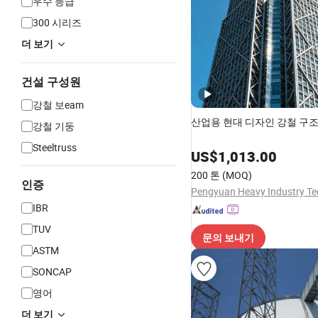
우수 등급
300 시리즈
더 보기
건설 구성원
강철 보eam
산업용 현대 디자인 강철 구조
강철 기둥
Steeltruss
US$
1,013.00
200 톤
(MOQ)
인증
IBR
TUV
문의 보내기
ASTM
SONCAP
영어
더 보기