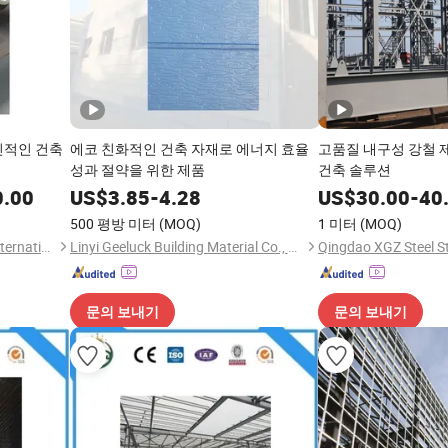
신적인 건축
에코 친화적인 건축 자재로 에너지 효율
고품질 내구성 강철 
성과 절약을 위한 제품
건축 솔루션
0.00
US$
3.85
-
4.28
US$
30.00
-
40
500 평방 미터
(MOQ)
1 미터
(MOQ)
Donghongyue (Shandong) International Trade Co., Ltd
Linyi Geeluck Building Material Co., Ltd.
문의 보내기
문의 보내기