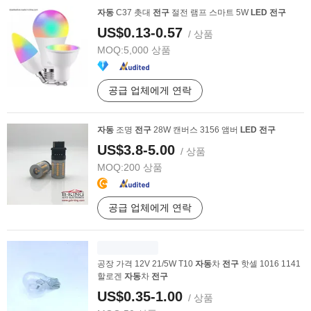
자동
C37 촛대
전구
절전 램프 스마트 5W
LED
전구
US$0.13-0.57
/ 상품
MOQ:
5,000 상품
공급 업체에게 연락
자동
조명
전구
28W 캔버스 3156 앰버
LED
전구
US$3.8-5.00
/ 상품
MOQ:
200 상품
공급 업체에게 연락
공장 가격 12V 21/5W T10
자동
차
전구
핫셀 1016 1141
할로겐
자동
차
전구
US$0.35-1.00
/ 상품