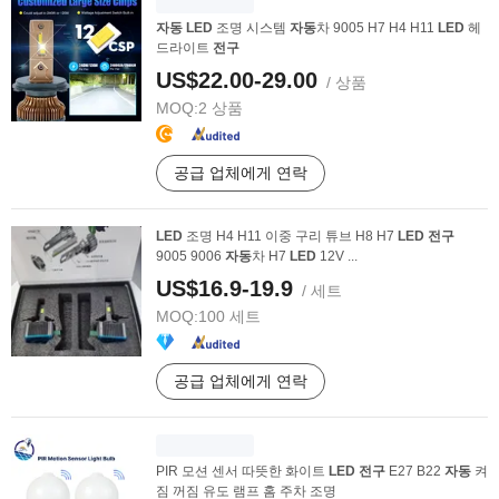
자동
LED
조명 시스템
자동
차 9005 H7 H4 H11
LED
헤
드라이트
전구
US$22.00-29.00
/ 상품
MOQ:
2 상품
공급 업체에게 연락
LED
조명 H4 H11 이중 구리 튜브 H8 H7
LED
전구
9005 9006
자동
차 H7
LED
12V ...
US$16.9-19.9
/ 세트
MOQ:
100 세트
공급 업체에게 연락
PIR 모션 센서 따뜻한 화이트
LED
전구
E27 B22
자동
켜
짐 꺼짐 유도 램프 홈 주차 조명