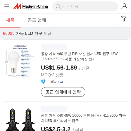
제품
공급 업체
66093
자동 LED 전구
제품
공장 가격 A60 주간 PIR 모션 센서
LED
전구
12W
1150lm 6500K
자동
켜짐/꺼짐 센서 ...
US$1.56-1.89
/ 상품
MOQ:
2 상품
공급 업체에게 연락
공장 가격 K40 48W 16000 루멘 H4 H7 H11 9005
자동
차
LED
헤드라이트
전구
US$2.5-3.2
/ 더블