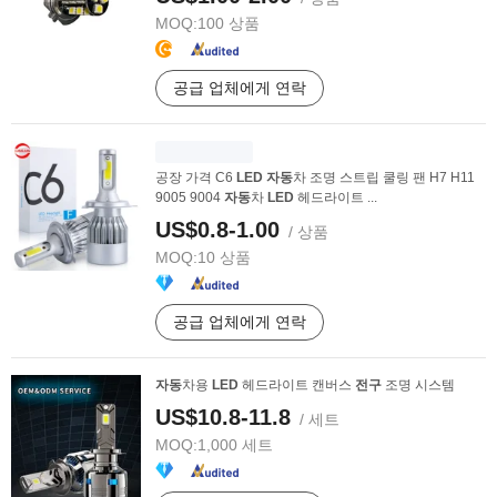
MOQ:
100 상품
공급 업체에게 연락
공장 가격 C6
LED
자동
차 조명 스트립 쿨링 팬 H7 H11
9005 9004
자동
차
LED
헤드라이트 ...
US$0.8-1.00
/ 상품
MOQ:
10 상품
공급 업체에게 연락
자동
차용
LED
헤드라이트 캔버스
전구
조명 시스템
US$10.8-11.8
/ 세트
MOQ:
1,000 세트