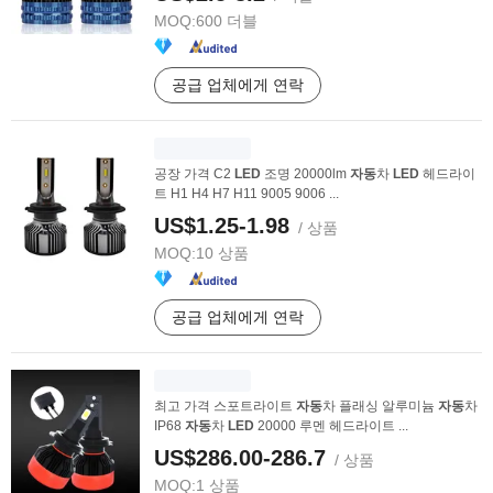
MOQ:
600 더블
공급 업체에게 연락
공장 가격 C2
LED
조명 20000lm
자동
차
LED
헤드라이
트 H1 H4 H7 H11 9005 9006 ...
US$1.25-1.98
/ 상품
MOQ:
10 상품
공급 업체에게 연락
최고 가격 스포트라이트
자동
차 플래싱 알루미늄
자동
차
IP68
자동
차
LED
20000 루멘 헤드라이트 ...
US$286.00-286.7
/ 상품
MOQ:
1 상품