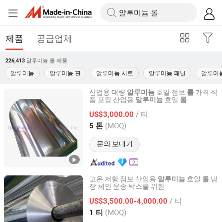
제품
공급업체
알루미늄 롤
제품
226,413
알루미늄
알루미늄 판
알루미늄 시트
알루미늄 패널
알루미
산업용 대량
호일 점보
가격 식
알루미늄
롤
품 포장 산업용
호일
알루미늄
롤
Qingdao Jitai Aluminium Co., Ltd.
/ 티
US$3,000.00
Shandong, China
이후 2016
(MOQ)
5 톤
문의 보내기
고온 저항 점보 산업용
호일
냉
알루미늄
롤
장 체인 운송 박스를 위한
Luoyang Wanji Aluminium Processing Co., Ltd.
/ 티
US$3,500.00-4,000.00
Henan, China
이후 2025
(MOQ)
1 티