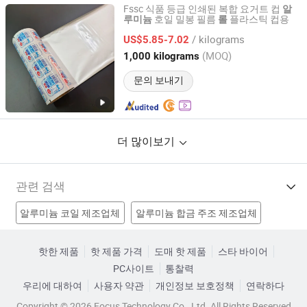
Fssc 식품 등급 인쇄된 복합 요거트 컵
알
호일 밀봉 필름
플라스틱 컵용
루미늄
롤
Jinhua Hengyu Packaging Co., Ltd.
/ kilograms
US$5.85-7.02
Zhejiang, China
이후 2025
(MOQ)
1,000 kilograms
문의 보내기
더 많이보기
관련 검색
알루미늄 코일 제조업체
알루미늄 합금 주조 제조업체
두 롤 밀 제조업체
알루미늄 호일 롤 기계 제조업체
핫한 제품
핫 제품 가격
도매 핫 제품
스타 바이어
PC사이트
통찰력
알루미늄 호일 롤 용기 공장
우리에 대하여
사용자 약관
개인정보 보호정책
연락하다
알루미늄 롤 필름 라미네이팅 공장
알루미늄 대형 롤 공장
Copyright © 2026 Focus Technology Co., Ltd. All Rights Reserved