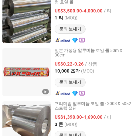
형 호일
롤
Luoyang Wanji Aluminium Processing Co., Ltd.
/ 티
US$3,500.00-4,000.00
Henan, China
이후 2025
(MOQ)
1 티
문의 보내기
일본 가정용
호일
50m X
알루미늄
롤
30cm
NINGBO BESTY ALUMINUM FOIL PRODUCTS CO., LTD.
/ 상품
US$0.22-0.26
Zhejiang, China
이후 2019
(MOQ)
10,000 조각
문의 보내기
프리미엄
코일
- 3003 & 5052
알루미늄
롤
스트립 절단
Wuxi Aojiewei Metal Materials Co., Ltd.
/ 티
US$1,390.00-1,690.00
Jiangsu, China
이후 2024
(MOQ)
3 톤
문의 보내기