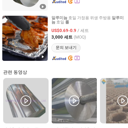
호일 가정용 위생 주방용
알루미늄
알루미
호일
늄
롤
Derun Green Building (Shandong) Composite Material Co.,
Ltd
/ 세트
US$0.69-0.9
(MOQ)
3,000 세트
Shandong, China
이후 2024
문의 보내기
관련 동영상