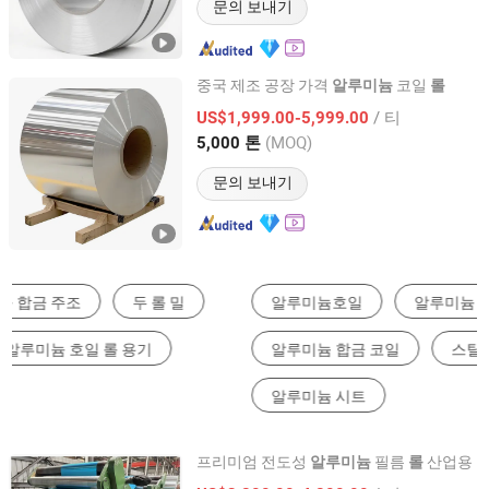
문의 보내기
중국 제조 공장 가격
코일
알루미늄
롤
Zhengzhou Jinpaike Machinery Manufacturing Co., Ltd.
/ 티
US$1,999.00-5,999.00
(MOQ)
5,000 톤
Henan, China
이후 2025
문의 보내기
알루미늄호일
알루미늄 코일
복합 포장재료
알루미늄 합금 코일
스틸 코일 & 스트립
알루미늄 시트
프리미엄 전도성
필름
산업용
알루미늄
롤
Jiangsu JinTianChen New Material Limited Company