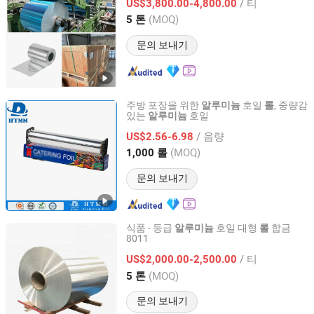
/ 티
US$3,800.00-4,800.00
(MOQ)
5 톤
Jiangsu, China
이후 2013
문의 보내기
주방 포장을 위한
호일
, 중량감
알루미늄
롤
있는
호일
알루미늄
HENAN TENDELI METALLURGICAL MATERIALS CO., LTD.
/ 음량
US$2.56-6.98
Henan, China
이후 2025
(MOQ)
1,000 롤
문의 보내기
식품 - 등급
호일 대형
합금
알루미늄
롤
8011
Ningbo Rexan Aluminum Foil Technologly Co., Ltd.
/ 티
US$2,000.00-2,500.00
Zhejiang, China
이후 2019
(MOQ)
5 톤
문의 보내기