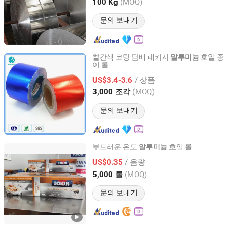
Tianjin, China
이후 2011
(MOQ)
100 Kg
문의 보내기
빨간색 코팅 담배 패키지
호일 종
알루미늄
이
롤
Guangzhou Binhao Technology Co., Ltd.
/ 상품
US$3.4-3.6
Guangdong, China
이후 2016
(MOQ)
3,000 조각
문의 보내기
부드러운 온도
호일
알루미늄
롤
QINGDAO JUN AO ALUMINIUM CO., LTD.
/ 음량
US$0.35
(MOQ)
5,000 롤
Shandong, China
이후 2020
문의 보내기