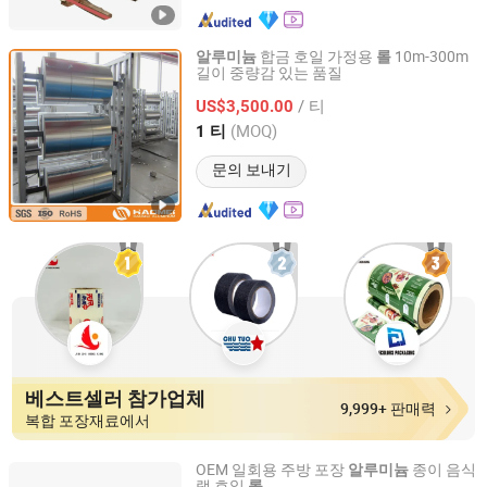
합금 호일 가정용
10m-300m
알루미늄
롤
길이 중량감 있는 품질
Zhengzhou Haomei Industrial Co., Ltd.
/ 티
US$3,500.00
Henan, China
이후 2008
(MOQ)
1 티
문의 보내기
베스트셀러 참가업체
9,999+ 판매력
복합 포장재료에서
OEM 일회용 주방 포장
종이 음식
알루미늄
랩 호일
롤