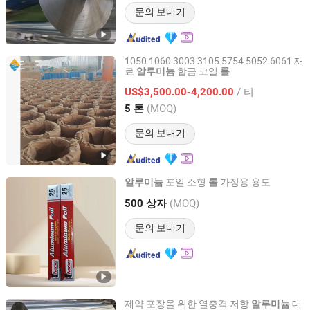
문의 보내기
1050 1060 3003 3105 5754 5052 6061 재
료
합금 코일
알루미늄
롤
Jinan Zhaoyang Aluminium Industry Co., Ltd
/ 티
US$3,500.00-4,200.00
Shandong, China
이후 2022
(MOQ)
5 톤
문의 보내기
포일 소형
가정용 용도
알루미늄
롤
NINGBO BESTY ALUMINUM FOIL PRODUCTS CO., LTD.
(MOQ)
500 상자
Zhejiang, China
이후 2019
문의 보내기
제약 포장을 위한 열충격 저항
대
알루미늄