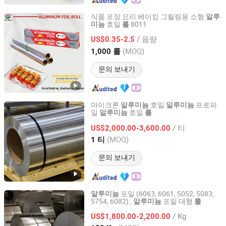
식품 포장 요리 베이킹 그릴링용 소형
알루
호일
8011
미늄
롤
Qingdao Tongda Home Products Co.,Ltd
/ 음량
US$0.35-2.5
Shandong, China
이후 2023
(MOQ)
1,000 롤
문의 보내기
마이크론
호일
프로파
알루미늄
알루미늄
일
호일
알루미늄
롤
ZYT CO., LTD.
/ 티
US$2,000.00-3,600.00
Beijing, China
이후 2024
(MOQ)
1 티
문의 보내기
포일 (6063, 6061, 5052, 5083,
알루미늄
5754, 6082) ,
포일 대형
알루미늄
롤
Tianjin Yitejia Steel Sales Co., Ltd.
/ Kg
US$1,800.00-2,200.00