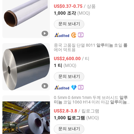
호일
롤
/ 상품
US$0.37-0.75
Henan, China
이후 2021
(MOQ)
1,000 조각
문의 보내기
중국 고품질 단열 8011
호일
알루미늄
롤
에어 덕트용
Zhejiang Shuangyin Science And Technology Co., Ltd.
/ 티
US$2,600.00
Zhejiang, China
이후 2019
(MOQ)
1 티
문의 보내기
0.5mm 0.6mm 1mm 두께 브러시드
알루
코일 1060 H14 미러 마감
미늄
알루미늄
Jiangsu Botejia Special Steel Co., Ltd.
롤
/ 킬로그램
US$2.8-3.8
Jiangsu, China
이후 2025
(MOQ)
1,000 킬로그램
문의 보내기