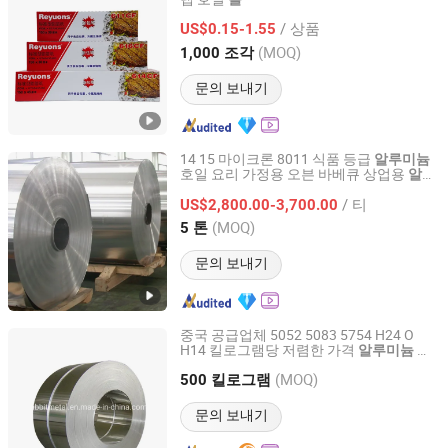
Dong Guan Guan Shan Yue Trading Co., Ltd
/ 상품
US$0.15-1.55
Guangdong, China
이후 2025
(MOQ)
1,000 조각
문의 보내기
14 15 마이크론 8011 식품 등급
알루미늄
호일 요리 가정용 오븐 바베큐 상업용
알루
Jinan Hengcheng Aluminum Co., Ltd.
호일
도매
미늄
롤
/ 티
US$2,800.00-3,700.00
Shandong, China
이후 2024
(MOQ)
5 톤
문의 보내기
중국 공급업체 5052 5083 5754 H24 O
H14 킬로그램당 저렴한 가격
코
알루미늄
Foshan Rabbit Metal Company Limited
일
롤
(MOQ)
500 킬로그램
Guangdong, China
이후 2022
문의 보내기