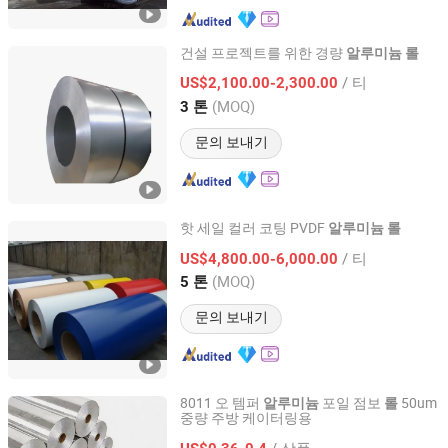
건설 프로젝트를 위한 경량
알루미늄
롤
Jiangsu Hongshuo Metal Technology Co., Ltd.
/ 티
US$2,100.00-2,300.00
(MOQ)
3 톤
Jiangsu, China
이후 2026
문의 보내기
핫 세일 컬러 코팅 PVDF
알루미늄
롤
Wonderful-wall Science Technology Corp., Ltd.
/ 티
US$4,800.00-6,000.00
(MOQ)
5 톤
Anhui, China
이후 2014
문의 보내기
8011 오 템퍼
포일 점보
50um
알루미늄
롤
중량 주방 케이터링용
Weifang Wanjia Paper Co., Ltd
/ 상품