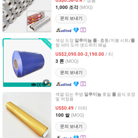
US$0.36-0.4
Shandong, China
이후 2026
(MOQ)
1,000 조각
문의 보내기
색상 도장
- 홈통/지붕 시트/
알루미늄
롤
롤
링 셔터 도어 샌드위치 패널
Shandong Sino New Material Co., Ltd.
/ 티
US$2,090.00-2,190.00
Shandong, China
이후 2018
(MOQ)
3 톤
문의 보내기
색깔 있는 주방
호일
음식 포장
알루미늄
롤
및 저장용
Guangdong Xuyi Hanhui Paper Industry Co., Ltd.
/ 미터
US$0.49
Guangdong, China
이후 2026
(MOQ)
100 쌀
문의 보내기