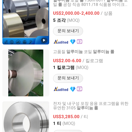
호일
150m 8011
호
알루미늄
롤
알루미늄
일
공장 직송 8011 /18 식품용 마이크론
롤
Xi'an Dongmeng Group Co., Ltd
두께
케이터링 호일
알루미늄
롤
/ 상품
US$2,000.00-2,400.00
Shaanxi, China
이후 2023
(MOQ)
5 조각
문의 보내기
고품질
코일
알루미늄
알루미늄
롤
NANJING MAJESTIC AUTO PARTS CO., LTD.
/ 킬로그램
US$2.00-6.00
(MOQ)
1 킬로그램
Jiangsu, China
이후 2019
문의 보내기
전자 및 내구성 포장 응용 프로그램을 위한
유연한 3105
알루미늄
롤
Sinoleopard Steel Group Import & Export Co., Ltd
/ 티
US$3,285.00
Shanghai, China
이후 2025
(MOQ)
1 티