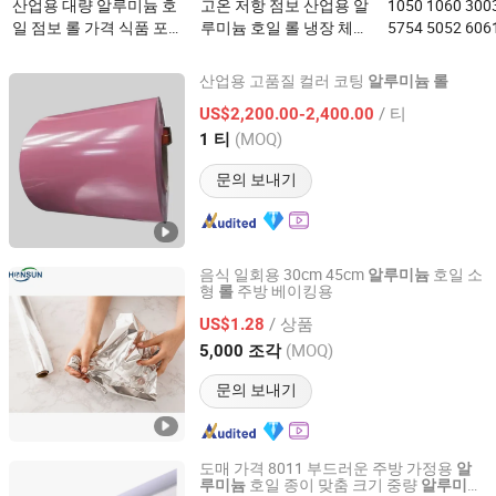
산업용 대량 알루미늄 호
고온 저항 점보 산업용 알
1050 1060 300
일 점보 롤 가격 식품 포장
루미늄 호일 롤 냉장 체인
5754 5052 60
산업용 알루미늄 호일 롤
운송 박스를 위한이(가)
루미늄 합금 코
이(가) 무엇인가요?
무엇인가요?
(가) 무엇인가요
산업용 고품질 컬러 코팅
알루미늄
롤
Shandong Sincere Plank Industry Co., Ltd.
/ 티
US$2,200.00-2,400.00
(MOQ)
1 티
Shandong, China
이후 2024
문의 보내기
음식 일회용 30cm 45cm
호일 소
알루미늄
형
주방 베이킹용
롤
Qingdao Honsun Packaging Technology Co., Ltd
/ 상품
US$1.28
Shandong, China
이후 2024
(MOQ)
5,000 조각
문의 보내기
도매 가격 8011 부드러운 주방 가정용
알
호일 종이 맞춤 크기 중량
루미늄
알루미늄
Henan Zhongzheng Trade Co., Ltd.