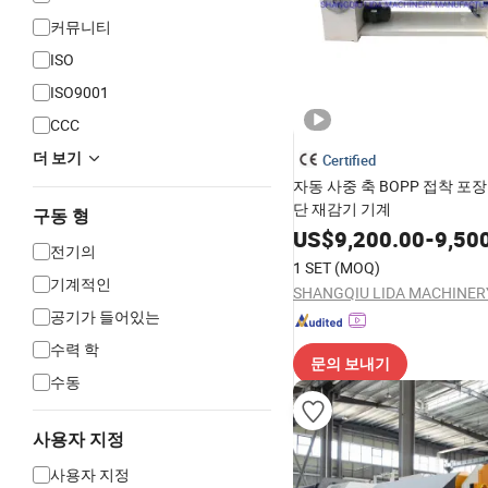
커뮤니티
ISO
ISO9001
CCC
더 보기
Certified
자동 사중 축 BOPP 접착 포
단 재감기 기계
구동 형
US$
9,200.00
-
9,50
전기의
1 SET
(MOQ)
기계적인
공기가 들어있는
수력 학
문의 보내기
수동
사용자 지정
사용자 지정