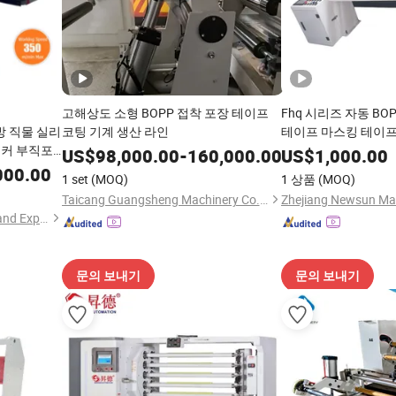
고해상도 소형 BOPP 접착 포장 테이프
Fhq 시리즈 자동 BO
방 직물 실리
코팅 기계 생산 라인
테이프 마스킹 테이프
티커 부직포
코어 절단 기계
US$
98,000.00
-
160,000.00
US$
1,000.00
팅 기계 슬
000.00
1 set
(MOQ)
1 상품
(MOQ)
Taicang Guangsheng Machinery Co., Ltd.
Hangzhou Havesino Import and Export Co., Ltd.
문의 보내기
문의 보내기