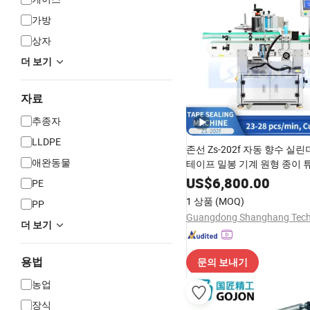
가방
상자
더 보기
자료
추종자
LLDPE
존선 Zs-202f 자동 향수 실
애완동물
테이프 밀봉 기계 원형 종이 
체 조인트 접착 테이프 포장 
US$
6,800.00
PE
1 상품
(MOQ)
PP
더 보기
용법
문의 보내기
농업
장식