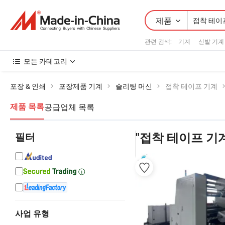
제품
관련 검색:
기계
신발 기계
모든 카테고리
포장 & 인쇄
포장제품 기계
슬리팅 머신
접착 테이프 기계
공급업체 목록
제품 목록
필터
"접착 테이프 기
사업 유형