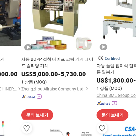
Certified
기계
자동 BOPP 접착 테이프 코팅 기계 테이
프 슬리팅 기계
자동 플랩 접이식 접
톤 밀봉기
000.00
US$
5,000.00
-
5,730.00
US$
1,300.00
-
1 상품
(MOQ)
1 상품
(MOQ)
YANCHENG LONGTERM MACHINERY CO., LTD.
Zhengzhou Allraise Company Ltd.
China SME Group Co.
문의 보내기
문의 보내기