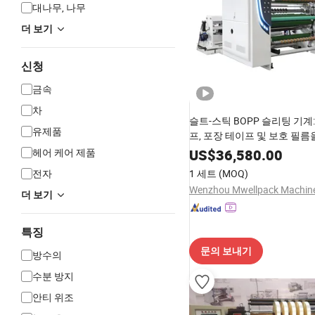
대나무, 나무
더 보기
신청
금속
차
슬트-스틱 BOPP 슬리팅 기계
유제품
프, 포장 테이프 및 보호 필름
성, 자동 칼 설정 및 적외선 코
헤어 케어 제품
US$
36,580.00
능 포함
전자
1 세트
(MOQ)
더 보기
특징
문의 보내기
방수의
수분 방지
안티 위조