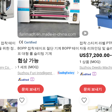
Certified
: 접착 테이
접착 스티커 라벨 PTF
을 위한 정밀
BOPP 접착 테이프 절단 기계 BOPP 테이
자동 리와인딩 및 슬
어 정렬 기
프 대형 롤 슬리팅 기계
US$
7,200.00
-
협상 가능
1 상품
(MOQ)
1 세트
(MOQ)
Wenzhou Mwellpack Machinery Co. Ltd
Suzhou Deedo Machin
Suzhou Furi Intelligent Equipment Co., Ltd.
문의 보내기
문의 보내기