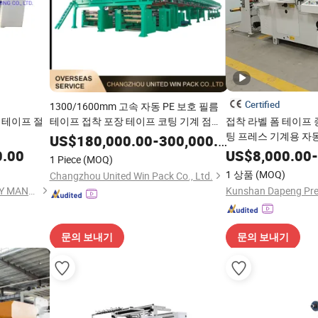
Certified
1300/1600mm 고속 자동 PE 보호 필름
장 테이프 절
테이프 접착 포장 테이프 코팅 기계 점보
접착 라벨 폼 테이프 종
롤 코팅 기계 밀봉 테이프 코팅 기계
팅 프레스 기계용 자
US$
180,000.00
-
300,000.00
0.00
US$
8,000.00
-
1 Piece
(MOQ)
1 상품
(MOQ)
Changzhou United Win Pack Co., Ltd.
SHANGQIU LIDA MACHINERY MANUFACTURING CO., LTD.
문의 보내기
문의 보내기