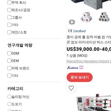
무역 회사
제조사/공장
그룹사
기타
Certified
개인/소호
종이 공예 롤 접착 라벨 컵 가
콘 점보 라미네이션 박스 스
연구개발 역량
티켓 열전사 용지 테이프 슬리
US$
39,000.00
-
40,
리터 리와인더 커터
ODM
1 상품
(MOQ)
OEM
자체 브랜드
기타
문의 보내기
카테고리
슬리팅 머신
도포기