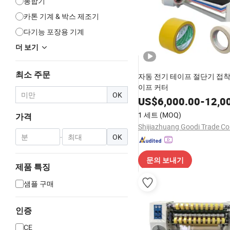
봉합기
카톤 기계 & 박스 제조기
다기능 포장용 기계
더 보기
최소 주문
자동 전기 테이프 절단기 접착제
이프 커터
OK
US$
6,000.00
-
12,0
1 세트
(MOQ)
가격
Shijiazhuang Goodi Trade Co.
-
OK
문의 보내기
제품 특징
샘플 구매
인증
CE