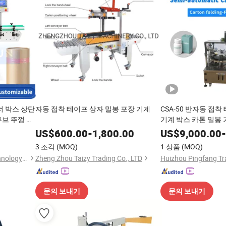
린더 박스 상단
자동 접착 테이프 상자 밀봉 포장 기계
CSA-50 반자동 접
튜브 뚜껑 본
기계 박스 카톤 밀봉
라벨링 라인
US$
600.00
-
1,800.00
US$
9,000.00
-
3 조각
(MOQ)
1 상품
(MOQ)
Guangdong Shanghang Technology Limited
Zheng Zhou Taizy Trading Co., LTD
Huizhou Pingfang Tra
문의 보내기
문의 보내기