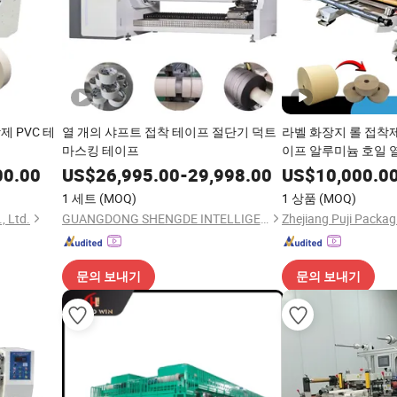
 PVC 테
열 개의 샤프트 접착 테이프 절단기 덕트
라벨 화장지 롤 접착제/
마스킹 테이프
이프 알루미늄 호일 
이 코어 필름용 표면
00.00
US$
26,995.00
-
29,998.00
US$
10,000.0
절단기
1 세트
(MOQ)
1 상품
(MOQ)
, Ltd.
GUANGDONG SHENGDE INTELLIGENT EQUIPMENT TECHNOLOGY CO.,LTD.
문의 보내기
문의 보내기