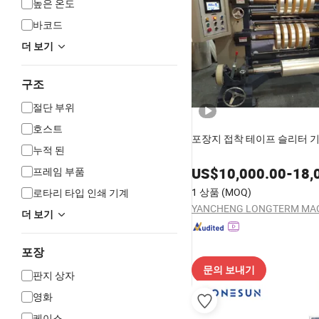
높은 온도
바코드
더 보기
구조
절단 부위
호스트
포장지 접착 테이프 슬리터 
누적 된
US$
10,000.00
-
18,
프레임 부품
1 상품
(MOQ)
로타리 타입 인쇄 기계
더 보기
포장
문의 보내기
판지 상자
영화
케이스