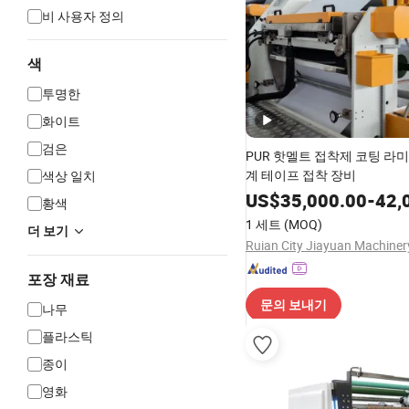
비 사용자 정의
색
투명한
화이트
검은
PUR 핫멜트 접착제 코팅 라
계 테이프 접착 장비
색상 일치
US$
35,000.00
-
42,
황색
1 세트
(MOQ)
더 보기
포장 재료
문의 보내기
나무
플라스틱
종이
영화